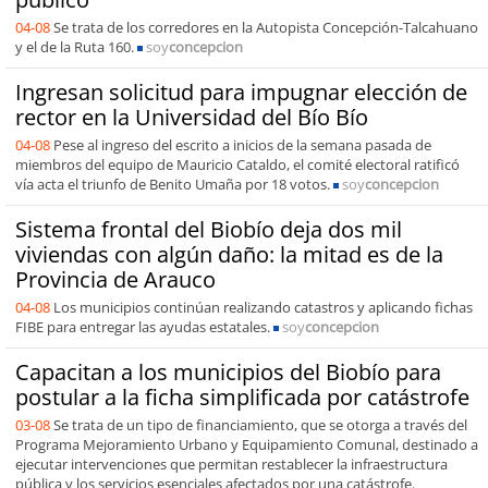
04-08
Se trata de los corredores en la Autopista Concepción-Talcahuano
y el de la Ruta 160.
soy
concepcion
Ingresan solicitud para impugnar elección de
rector en la Universidad del Bío Bío
04-08
Pese al ingreso del escrito a inicios de la semana pasada de
miembros del equipo de Mauricio Cataldo, el comité electoral ratificó
vía acta el triunfo de Benito Umaña por 18 votos.
soy
concepcion
Sistema frontal del Biobío deja dos mil
viviendas con algún daño: la mitad es de la
Provincia de Arauco
04-08
Los municipios continúan realizando catastros y aplicando fichas
FIBE para entregar las ayudas estatales.
soy
concepcion
Capacitan a los municipios del Biobío para
postular a la ficha simplificada por catástrofe
03-08
Se trata de un tipo de financiamiento, que se otorga a través del
Programa Mejoramiento Urbano y Equipamiento Comunal, destinado a
ejecutar intervenciones que permitan restablecer la infraestructura
pública y los servicios esenciales afectados por una catástrofe.