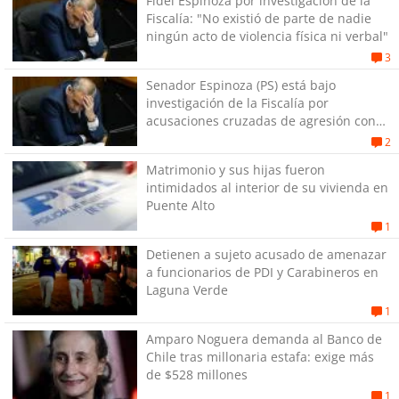
Fidel Espinoza por investigación de la
Fiscalía: "No existió de parte de nadie
ningún acto de violencia física ni verbal"
3
Senador Espinoza (PS) está bajo
investigación de la Fiscalía por
acusaciones cruzadas de agresión con
su pareja
2
Matrimonio y sus hijas fueron
intimidados al interior de su vivienda en
Puente Alto
1
Detienen a sujeto acusado de amenazar
a funcionarios de PDI y Carabineros en
Laguna Verde
1
Amparo Noguera demanda al Banco de
Chile tras millonaria estafa: exige más
de $528 millones
1