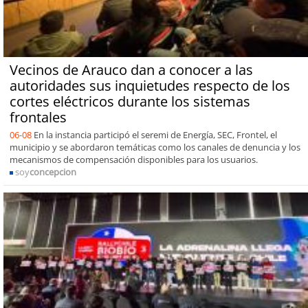
Vecinos de Arauco dan a conocer a las
autoridades sus inquietudes respecto de los
cortes eléctricos durante los sistemas
frontales
06-08
En la instancia participó el seremi de Energía, SEC, Frontel, el
municipio y se abordaron temáticas como los canales de denuncia y los
mecanismos de compensación disponibles para los usuarios.
soy
concepcion