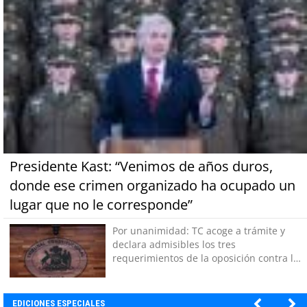
Presidente Kast: “Venimos de años duros,
donde ese crimen organizado ha ocupado un
lugar que no le corresponde”
Por unanimidad: TC acoge a trámite y
declara admisibles los tres
requerimientos de la oposición contra la
megarreforma
EDICIONES ESPECIALES