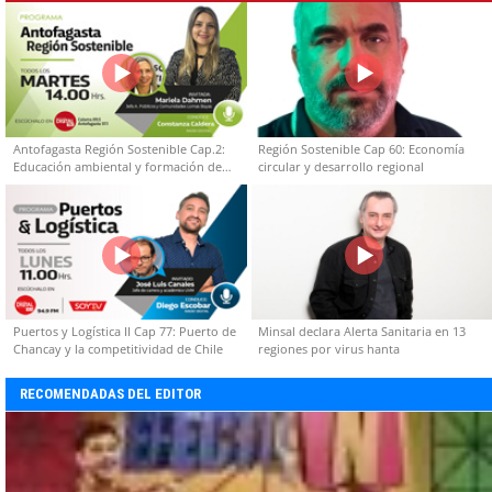
Antofagasta Región Sostenible Cap.2:
Región Sostenible Cap 60: Economía
Educación ambiental y formación de
circular y desarrollo regional
capacidades técnicas
Puertos y Logística II Cap 77: Puerto de
Minsal declara Alerta Sanitaria en 13
Chancay y la competitividad de Chile
regiones por virus hanta
RECOMENDADAS DEL EDITOR