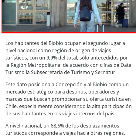
Sostenibilidad
soy
chile
soy
arica
Los habitantes del Biobío ocupan el segundo lugar a
soy
iquique
nivel nacional como región de origen de viajes
turísticos, con un 9,9% del total, sólo antecedidos por
soy
calama
la Región Metropolitana, de acuerdo con cifras de Data
Turismo la Subsecretaría de Turismo y Sernatur.
soy
antofagasta
Este dato posiciona a Concepción y al Biobío como un
mercado estratégico para destinos, operadores y
soy
copiapó
marcas que buscan promocionar su oferta turística en
Chile, especialmente considerando la alta participación
soy
valparaíso
de sus habitantes en los viajes internos del país.
soy
quillota
A nivel nacional, un 68,6% de los desplazamientos
turísticos corresponde a viajes hacia otras regiones,