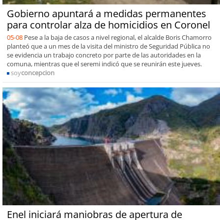
Gobierno apuntará a medidas permanentes
para controlar alza de homicidios en Coronel
05-08
Pese a la baja de casos a nivel regional, el alcalde Boris Chamorro
planteó que a un mes de la visita del ministro de Seguridad Pública no
se evidencia un trabajo concreto por parte de las autoridades en la
comuna, mientras que el seremi indicó que se reunirán este jueves.
soy
concepcion
Enel iniciará maniobras de apertura de