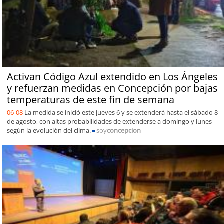
Activan Código Azul extendido en Los Ángeles
y refuerzan medidas en Concepción por bajas
temperaturas de este fin de semana
06-08
La medida se inició este jueves 6 y se extenderá hasta el sábado 8
de agosto, con altas probabilidades de extenderse a domingo y lunes
según la evolución del clima.
soy
concepcion