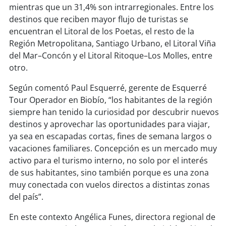
soy
sanantonio
mientras que un 31,4% son intrarregionales. Entre los
destinos que reciben mayor flujo de turistas se
soy
chillán
encuentran el Litoral de los Poetas, el resto de la
Región Metropolitana, Santiago Urbano, el Litoral Viña
soy
sancarlos
del Mar–Concón y el Litoral Ritoque–Los Molles, entre
otro.
soy
talcahuano
Según comentó Paul Esquerré, gerente de Esquerré
Tour Operador en Biobío, “los habitantes de la región
soy
concepción
siempre han tenido la curiosidad por descubrir nuevos
destinos y aprovechar las oportunidades para viajar,
soy
coronel
ya sea en escapadas cortas, fines de semana largos o
vacaciones familiares. Concepción es un mercado muy
soy
arauco
activo para el turismo interno, no solo por el interés
de sus habitantes, sino también porque es una zona
soy
temuco
muy conectada con vuelos directos a distintas zonas
del país”.
soy
valdivia
En este contexto Angélica Funes, directora regional de
soy
osorno