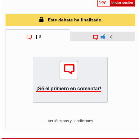
Soy
Iniciar sesión
Este debate ha finalizado.
|
0
|
0
¡Sé el primero en comentar!
Ver términos y condiciones