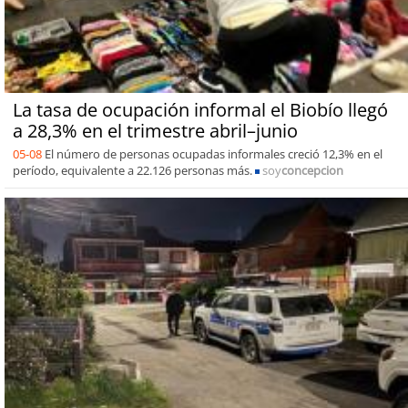
La tasa de ocupación informal el Biobío llegó
a 28,3% en el trimestre abril–junio
05-08
El número de personas ocupadas informales creció 12,3% en el
período, equivalente a 22.126 personas más.
soy
concepcion