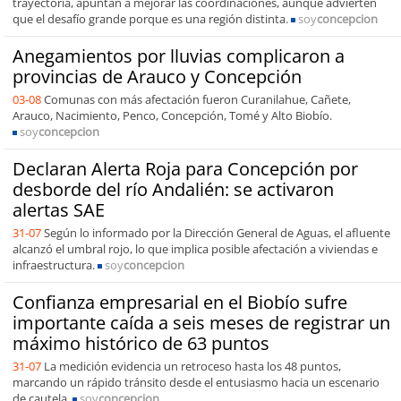
trayectoria, apuntan a mejorar las coordinaciones, aunque advierten
que el desafío grande porque es una región distinta.
soy
concepcion
Anegamientos por lluvias complicaron a
provincias de Arauco y Concepción
03-08
Comunas con más afectación fueron Curanilahue, Cañete,
Arauco, Nacimiento, Penco, Concepción, Tomé y Alto Biobío.
soy
concepcion
Declaran Alerta Roja para Concepción por
desborde del río Andalién: se activaron
alertas SAE
31-07
Según lo informado por la Dirección General de Aguas, el afluente
alcanzó el umbral rojo, lo que implica posible afectación a viviendas e
infraestructura.
soy
concepcion
Confianza empresarial en el Biobío sufre
importante caída a seis meses de registrar un
máximo histórico de 63 puntos
31-07
La medición evidencia un retroceso hasta los 48 puntos,
marcando un rápido tránsito desde el entusiasmo hacia un escenario
de cautela.
soy
concepcion