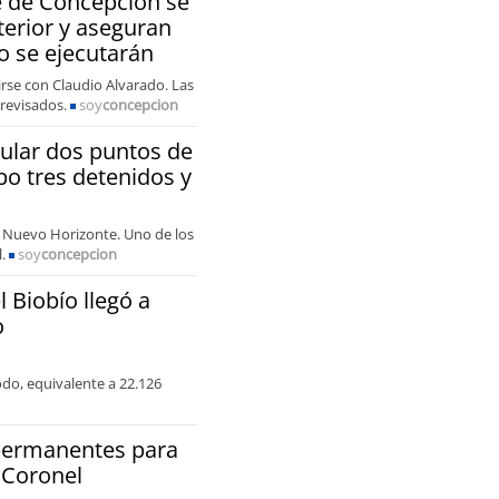
e de Concepción se
terior y aseguran
o se ejecutarán
rse con Claudio Alvarado. Las
 revisados.
soy
concepcion
ular dos puntos de
bo tres detenidos y
la Nuevo Horizonte. Uno de los
l.
soy
concepcion
 Biobío llegó a
o
do, equivalente a 22.126
permanentes para
 Coronel