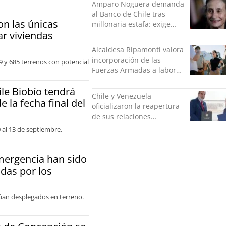
Amparo Noguera demanda
al Banco de Chile tras
on las únicas
millonaria estafa: exige
r viviendas
más de $528 millones
Alcaldesa Ripamonti valora
incorporación de las
9 y 685 terrenos con potencial
Fuerzas Armadas a labores
de seguridad y pide
le Biobío tendrá
“responsabilidad política”
Chile y Venezuela
e la fecha final del
oficializaron la reapertura
de sus relaciones
consulares
 al 13 de septiembre.
mergencia han sido
adas por los
núan desplegados en terreno.