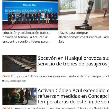
Educación y colaboración público-
Claves para comprar
r
privada se toman La Araucanía:
electrodomésticos durante el Black
encuentro reunió a líderes para
Sale
abordar las brechas y oportunidades
Socavón en Hualqui provoca su
servicio de trenes de pasajeros 
06-08
Equipos de EFE Sur se encuentran evaluando el daño y tiempo que t
soy
concepcion
Activan Código Azul extendido 
refuerzan medidas en Concepci
temperaturas de este fin de s
06-08
La medida se inició este jueves 6 y se extenderá hasta el sábado 8 de