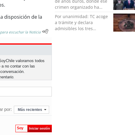
de años duros, donde ese
os.
crimen organizado ha
ocupado un lugar que no
Por unanimidad: TC acoge
a disposición de la
le corresponde”
a trámite y declara
admisibles los tres
 para escuchar la Noticia
requerimientos de la
oposición contra la
megarreforma
n SoyChile valoramos todos
 a no contar con las
 conversación.
entario.
r por:
Más recientes
Soy
Iniciar sesión