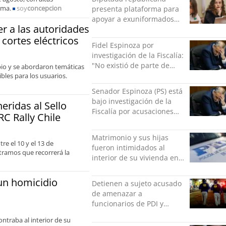
ima.
soy
concepcion
presenta plataforma para
apoyar a exuniformados
r a las autoridades
condenados tras estallido
 cortes eléctricos
social
Fidel Espinoza por
investigación de la Fiscalía:
"No existió de parte de
cipio y se abordaron temáticas
nadie ningún acto de
les para los usuarios.
violencia física ni verbal"
Senador Espinoza (PS) está
bajo investigación de la
ridas al Sello
Fiscalía por acusaciones
RC Rally Chile
cruzadas de agresión con
su pareja
Matrimonio y sus hijas
re el 10 y el 13 de
fueron intimidados al
 tramos que recorrerá la
interior de su vivienda en
Puente Alto
un homicidio
Detienen a sujeto acusado
de amenazar a
funcionarios de PDI y
Carabineros en Laguna
ntraba al interior de su
Verde