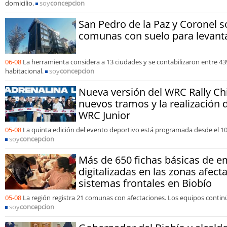
domicilio.
soy
concepcion
San Pedro de la Paz y Coronel s
comunas con suelo para levanta
06-08
La herramienta considera a 13 ciudades y se contabilizaron entre 43
habitacional.
soy
concepcion
Nueva versión del WRC Rally Chi
nuevos tramos y la realización d
WRC Junior
05-08
La quinta edición del evento deportivo está programada desde el 10
soy
concepcion
Más de 650 fichas básicas de e
digitalizadas en las zonas afect
sistemas frontales en Biobío
05-08
La región registra 21 comunas con afectaciones. Los equipos conti
soy
concepcion