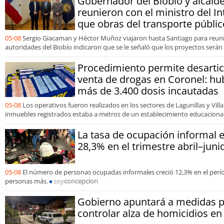
Gobernador del Biobío y alcald
reunieron con el ministro del In
que obras del transporte públic
05-08
Sergio Giacaman y Héctor Muñoz viajaron hasta Santiago para reuni
autoridades del Biobío indicaron que se le señaló que los proyectos serán
Procedimiento permite desartic
venta de drogas en Coronel: hu
más de 3.400 dosis incautadas
05-08
Los operativos fueron realizados en los sectores de Lagunillas y Vil
inmuebles registrados estaba a metros de un establecimiento educaciona
La tasa de ocupación informal el
28,3% en el trimestre abril–juni
05-08
El número de personas ocupadas informales creció 12,3% en el perío
personas más.
soy
concepcion
Gobierno apuntará a medidas 
controlar alza de homicidios en