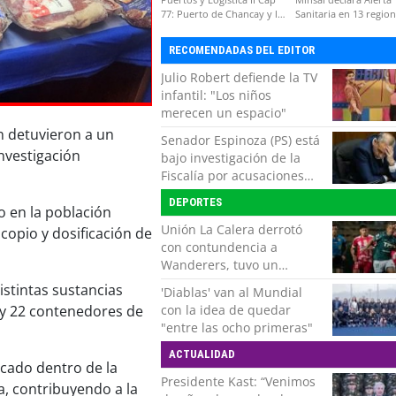
77: Puerto de Chancay y la
Sanitaria en 13 regio
competitividad de Chile
por virus hanta
RECOMENDADAS DEL EDITOR
Julio Robert defiende la TV
infantil: "Los niños
merecen un espacio"
n detuvieron a un
Senador Espinoza (PS) está
investigación
bajo investigación de la
Fiscalía por acusaciones
cruzadas de agresión con
DEPORTES
su pareja
o en la población
Unión La Calera derrotó
copio y dosificación de
con contundencia a
Wanderers, tuvo un
respiro y clasificó en Copa
istintas sustancias
'Diablas' van al Mundial
Chile
con la idea de quedar
o y 22 contenedores de
"entre las ocho primeras"
ACTUALIDAD
icado dentro de la
Presidente Kast: “Venimos
a, contribuyendo a la