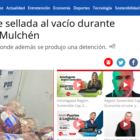
st
Actualidad
Entretención
Economía
Deportes
Tecnología
Sostenibilidad
e sellada al vacío durante
 Mulchén
o donde además se produjo una detención.
Antofagasta Región
Región Sostenible Cap
Sostenible Cap.2:
Economía circular y
Educación ambiental y
desarrollo regional
formación de capacidades
técnicas
Puertos y Logística II Cap
Minsal declara Alerta