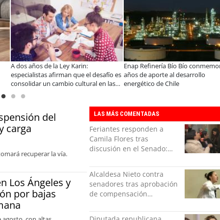
A dos años de la Ley Karin:
Enap Refinería Bío Bío conmemo
especialistas afirman que el desafío es
años de aporte al desarrollo
consolidar un cambio cultural en las
energético de Chile
organizaciones
LAS MÁS COMENTADAS
spensión del
y carga
Feriantes responden a
Camila Flores tras
discusión en el Senado:
omará recuperar la vía.
“Ser mujer de feria es un
orgullo”
Alcaldesa Nieto contra
en Los Ángeles y
senadores tras aprobación
ón por bajas
de compensación
emana
municipal: "Gobierno
indolente"
Diputada republicana
 agosto, con altas