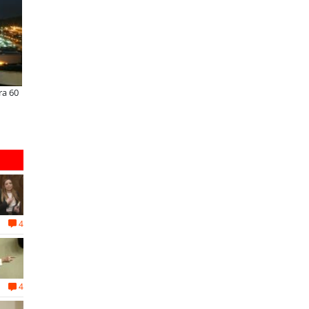
ra 60
¿Qué buscan hoy las familias en la
JAC renueva el Sunray y se con
tecnología para el hogar?
en el minibús con la mejor rela
precio-equipamiento
4
4