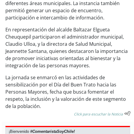
soy
sanantonio
diferentes áreas municipales. La instancia también
permitió generar un espacio de encuentro,
soy
chillán
participación e intercambio de información.
En representación del alcalde Baltazar Elgueta
soy
sancarlos
Cheuquepil participaron el administrador municipal,
Claudio Ulloa, y la directora de Salud Municipal,
soy
talcahuano
Jeannette Santana, quienes destacaron la importancia
de promover iniciativas orientadas al bienestar y la
soy
concepción
integración de las personas mayores.
soy
coronel
La jornada se enmarcó en las actividades de
sensibilización por el Día del Buen Trato hacia las
soy
arauco
Personas Mayores, fecha que busca fomentar el
respeto, la inclusión y la valoración de este segmento
soy
temuco
de la población.
Click para escuchar la Noticia
soy
valdivia
¡Bienvenido
#ComentaristaSoyChile!
soy
osorno