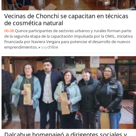
Vecinas de Chonchi se capacitan en técnicas
de cosmética natural
06-08
Quince participantes de sectores urbanos y rurales forman parte
de la segunda etapa de la capacitación impulsada por la OMIL, iniciativa
financiada por Naviera Vergara para potenciar el desarrollo de nuevos
emprendimientos.
soy
chiloe
Dalcahue homenajeó a dirigentes sociales y