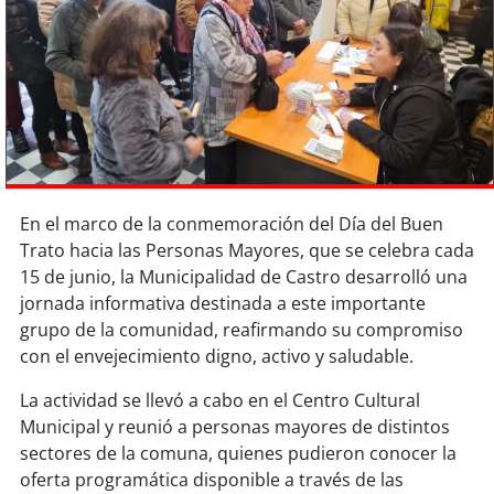
Sostenibilidad
soy
chile
soy
arica
soy
iquique
En el marco de la conmemoración del Día del Buen
soy
calama
Trato hacia las Personas Mayores, que se celebra cada
15 de junio, la Municipalidad de Castro desarrolló una
soy
antofagasta
jornada informativa destinada a este importante
grupo de la comunidad, reafirmando su compromiso
soy
copiapó
con el envejecimiento digno, activo y saludable.
soy
valparaíso
La actividad se llevó a cabo en el Centro Cultural
Municipal y reunió a personas mayores de distintos
soy
quillota
sectores de la comuna, quienes pudieron conocer la
oferta programática disponible a través de las