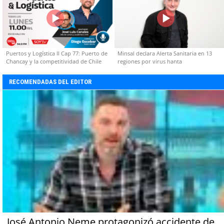
Puertos y Logística II Cap 77: Puerto de
Minsal declara Alerta Sanitaria en 13
Chancay y la competitividad de Chile
regiones por virus hanta
RECOMENDADAS DEL EDITOR
José Antonio Neme protagonizó accidente de