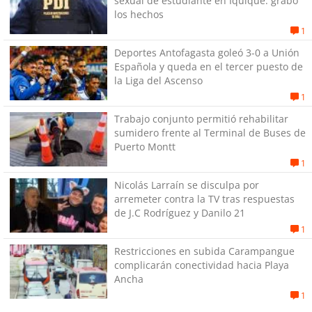
sexual de estudiante en Iquique: grabó
los hechos
1
Deportes Antofagasta goleó 3-0 a Unión
Española y queda en el tercer puesto de
la Liga del Ascenso
1
Trabajo conjunto permitió rehabilitar
sumidero frente al Terminal de Buses de
Puerto Montt
1
Nicolás Larraín se disculpa por
arremeter contra la TV tras respuestas
de J.C Rodríguez y Danilo 21
1
Restricciones en subida Carampangue
complicarán conectividad hacia Playa
Ancha
1