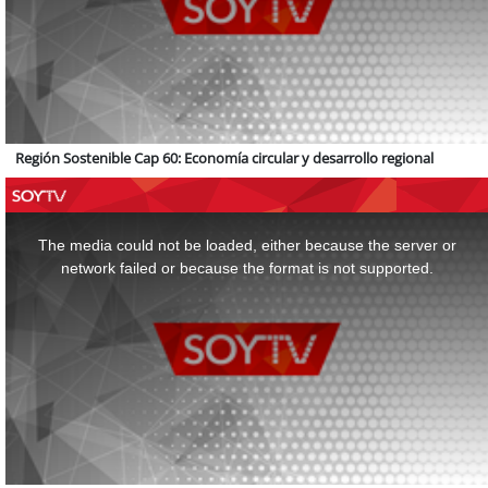
Región Sostenible Cap 60: Economía circular y desarrollo regional
This
is
a
The media could not be loaded, either because the server or
modal
window.
network failed or because the format is not supported.