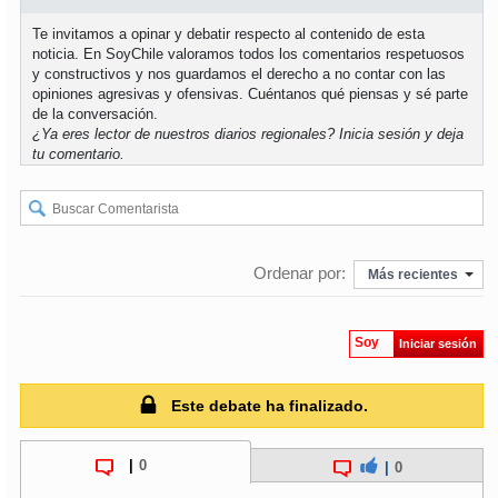
Te invitamos a opinar y debatir respecto al contenido de esta
soy
puertomontt
noticia. En SoyChile valoramos todos los comentarios respetuosos
y constructivos y nos guardamos el derecho a no contar con las
opiniones agresivas y ofensivas. Cuéntanos qué piensas y sé parte
soy
chiloé
de la conversación.
¿Ya eres lector de nuestros diarios regionales?
Inicia sesión
y deja
tu comentario.
Ordenar por:
Más recientes
Soy
Iniciar sesión
Este debate ha finalizado.
|
0
|
0