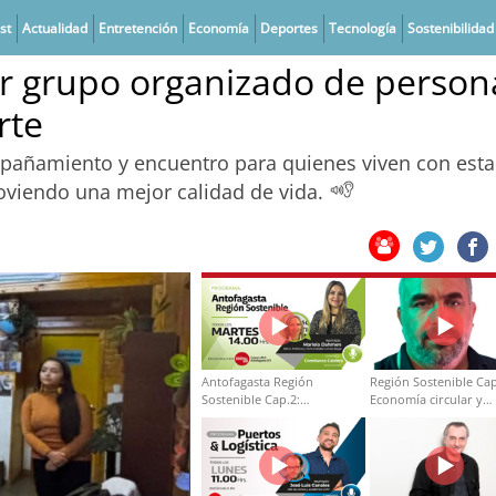
st
Actualidad
Entretención
Economía
Deportes
Tecnología
Sostenibilidad
er grupo organizado de person
rte
mpañamiento y encuentro para quienes viven con esta
oviendo una mejor calidad de vida.
Antofagasta Región
Región Sostenible Cap
Sostenible Cap.2:
Economía circular y
Educación ambiental y
desarrollo regional
formación de capacidades
técnicas