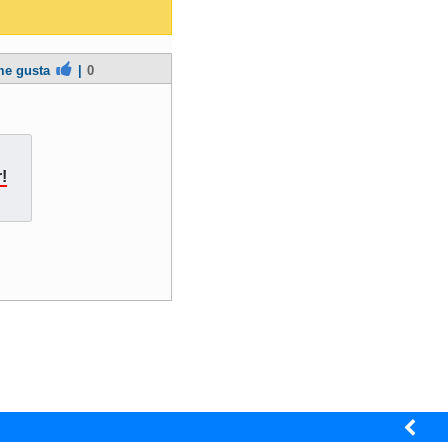
e gusta
|
0
!