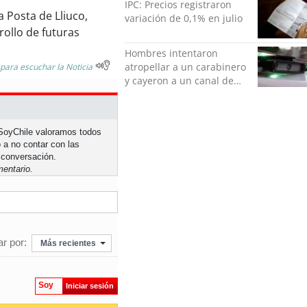
IPC: Precios registraron
a Posta de Lliuco,
variación de 0,1% en julio
ollo de futuras
Hombres intentaron
atropellar a un carabinero
 para escuchar la Noticia
y cayeron a un canal de
regadío en Peñalolén
n SoyChile valoramos todos
 a no contar con las
 conversación.
entario.
r por:
Más recientes
Soy
Iniciar sesión