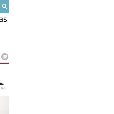
as
 60: