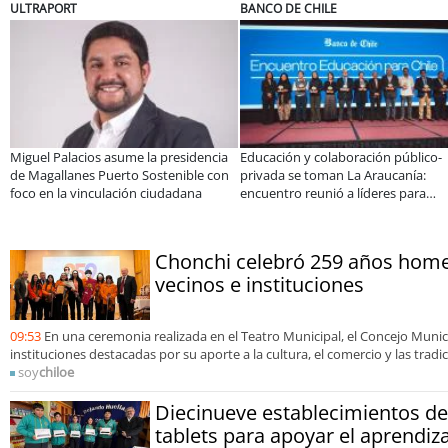
ELECTROLUX
MUTUAL
boración público-
Claves para comprar
A dos años de l
 La Araucanía:
electrodomésticos durante el Black
especialistas a
 a líderes para
Sale
consolidar un c
has y oportunidades
organizaciones
Chonchi celebró 259 años hom
vecinos e instituciones
09:53
En una ceremonia realizada en el Teatro Municipal, el Concejo Munic
instituciones destacadas por su aporte a la cultura, el comercio y las trad
soy
chiloe
Diecinueve establecimientos de
tablets para apoyar el aprendiz