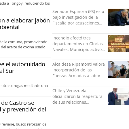
Montt mientras pedía más
trada a Tongoy, reduciendo los
facturas
Senador Espinoza (PS) está
bajo investigación de la
n a elaborar jabón
Fiscalía por acusaciones
mbiental
cruzadas de agresión con
su pareja
Incendio afectó tres
es de la comuna, promoviendo
departamentos en Glorias
del aceite de cocina usado.
Navales: Municipio activó
apoyo para familias
damnificadas
e el autocuidado
Alcaldesa Ripamonti valora
al Sur
incorporación de las
Fuerzas Armadas a labores
de seguridad y pide
 y otras drogas mediante una
“responsabilidad política”
Chile y Venezuela
oficializaron la reapertura
 de Castro se
de sus relaciones
consulares
 y prevención del
Previene, buscó reforzar los