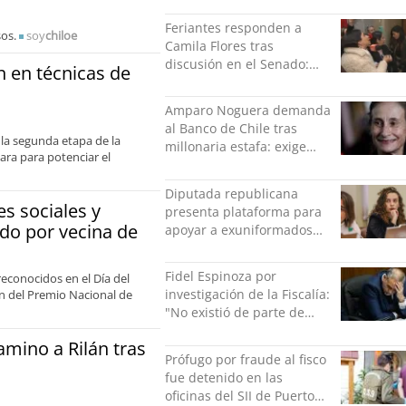
indolente"
Feriantes responden a
sos.
soy
chiloe
Camila Flores tras
discusión en el Senado:
n en técnicas de
“Ser mujer de feria es un
orgullo”
Amparo Noguera demanda
al Banco de Chile tras
 la segunda etapa de la
millonaria estafa: exige
ara para potenciar el
más de $528 millones
Diputada republicana
s sociales y
presenta plataforma para
do por vecina de
apoyar a exuniformados
condenados tras estallido
social
Fidel Espinoza por
econocidos en el Día del
investigación de la Fiscalía:
n del Premio Nacional de
"No existió de parte de
nadie ningún acto de
amino a Rilán tras
violencia física ni verbal"
Prófugo por fraude al fisco
fue detenido en las
oficinas del SII de Puerto