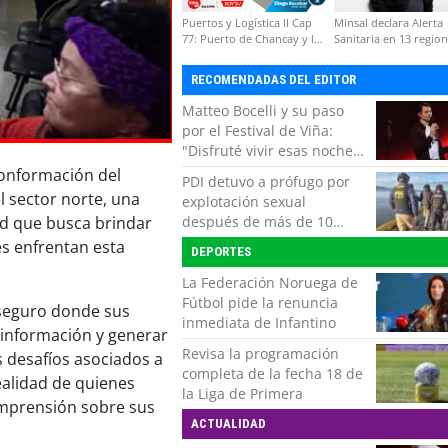
Puertos y Logística II Cap
Minsal declara Alerta
77: Puerto de Chancay y la
Sanitaria en 13 regio
competitividad de Chile
por virus hanta
RECOMENDADAS DEL EDITOR
Matteo Bocelli y su paso
por el Festival de Viña:
"Disfruté vivir esas noches.
Es momento de volver con
conformación del
PDI detuvo a prófugo por
mi show"
 sector norte, una
explotación sexual
después de más de 10
ud que busca brindar
horas de navegación en la
s enfrentan esta
DEPORTES
zona austral
La Federación Noruega de
Fútbol pide la renuncia
 seguro donde sus
inmediata de Infantino
 información y generar
Revisa la programación
 desafíos asociados a
completa de la fecha 18 de
 realidad de quienes
la Liga de Primera
mprensión sobre sus
ACTUALIDAD