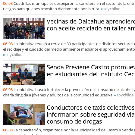
06-08
Cuadrillas municipales despejaron la carretera en el sector de la en
riesgos para quienes transitan diariamente por la ruta.
soy
chiloe
Vecinas de Dalcahue aprendiero
con aceite reciclado en taller a
06-08
La iniciativa reunió a cerca de 30 participantes de distintos sector
el reciclaje y el cuidado del medio ambiente mediante el aprovechamiento 
soy
chiloe
Senda Previene Castro promuev
en estudiantes del Instituto Cec
06-08
La iniciativa buscó fortalecer la prevención del consumo de alcohol
charla dirigida a jóvenes y adultos de la comunidad educativa.
soy
chiloe
Conductores de taxis colectivos
informaron sobre seguridad vial
consumo de drogas
06-08
La capacitación, organizada por la Municipalidad de Castro y Senda 