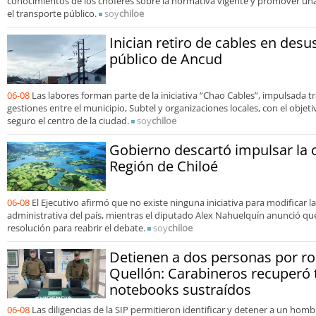
conocimientos de los choferes sobre la normativa vigente y promover u
el transporte público.
soy
chiloe
Inician retiro de cables en desu
público de Ancud
06-08
Las labores forman parte de la iniciativa “Chao Cables”, impulsada 
gestiones entre el municipio, Subtel y organizaciones locales, con el obje
seguro el centro de la ciudad.
soy
chiloe
Gobierno descartó impulsar la c
Región de Chiloé
06-08
El Ejecutivo afirmó que no existe ninguna iniciativa para modificar la 
administrativa del país, mientras el diputado Alex Nahuelquín anunció que
resolución para reabrir el debate.
soy
chiloe
Detienen a dos personas por ro
Quellón: Carabineros recuperó 
notebooks sustraídos
06-08
Las diligencias de la SIP permitieron identificar y detener a un ho