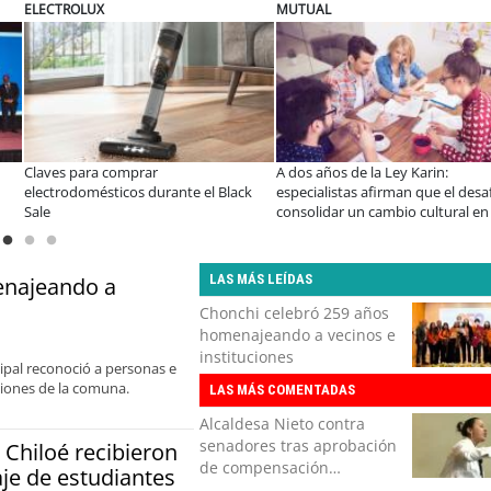
ELECTROLUX
JAC SUNRAY
a Ley Karin:
¿Qué buscan hoy las familias en la
JAC renueva e
firman que el desafío es
tecnología para el hogar?
en el minibús
ambio cultural en las
precio-equi
LAS MÁS LEÍDAS
enajeando a
Chonchi celebró 259 años
homenajeando a vecinos e
instituciones
ipal reconoció a personas e
iciones de la comuna.
LAS MÁS COMENTADAS
Alcaldesa Nieto contra
senadores tras aprobación
 Chiloé recibieron
de compensación
aje de estudiantes
municipal: "Gobierno