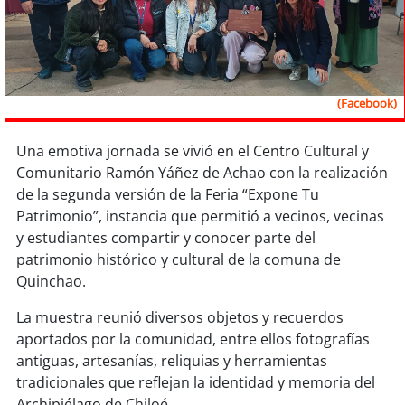
Sostenibilidad
soy
chile
soy
arica
(Facebook)
soy
iquique
Una emotiva jornada se vivió en el Centro Cultural y
Comunitario Ramón Yáñez de Achao con la realización
soy
calama
de la segunda versión de la Feria “Expone Tu
Patrimonio”, instancia que permitió a vecinos, vecinas
soy
antofagasta
y estudiantes compartir y conocer parte del
patrimonio histórico y cultural de la comuna de
soy
copiapó
Quinchao.
La muestra reunió diversos objetos y recuerdos
soy
valparaíso
aportados por la comunidad, entre ellos fotografías
antiguas, artesanías, reliquias y herramientas
soy
quillota
tradicionales que reflejan la identidad y memoria del
Archipiélago de Chiloé.