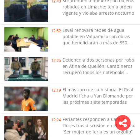
Sorprenden a hombre con objetos
12:40
robados en Limache: tenía orden
vigente y violaba arresto nocturno
Esval renovará redes de agua
12:52
potable en Valparaíso con obras
que beneficiarán a más de 550
hogares
Detienen a dos personas por robo
12:26
en Atina de Quellón: Carabineros
recuperó todos los notebooks
sustraídos
El más caro de su historia: El Real
12:19
Madrid ficha a Yan Diomande por
las próximas siete temporadas
Feriantes responden a Camila
12:24
Flores tras discusión en el Senado:
“Ser mujer de feria es un orgullo”