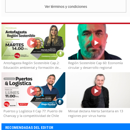
Ver términos y condiciones
Antofagasta Región Sostenible Cap.2:
Región Sostenible Cap 60: Economía
Educación ambiental y formación de
circular y desarrollo regional
capacidades técnicas
Puertos y Logística II Cap 77: Puerto de
Minsal declara Alerta Sanitaria en 13
Chancay y la competitividad de Chile
regiones por virus hanta
RECOMENDADAS DEL EDITOR