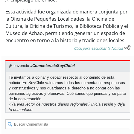
soy
sanantonio
Esta actividad fue organizada de manera conjunta por
soy
chillán
la Oficina de Pequeñas Localidades, la Oficina de
Cultura, la Oficina de Turismo, la Biblioteca Pública y el
soy
sancarlos
Museo de Achao, permitiendo generar un espacio de
encuentro en torno a la historia y tradiciones locales.
soy
talcahuano
Click para escuchar la Noticia
soy
concepción
¡Bienvenido
#ComentaristaSoyChile!
soy
coronel
Te invitamos a opinar y debatir respecto al contenido de esta
noticia. En SoyChile valoramos todos los comentarios respetuosos
y constructivos y nos guardamos el derecho a no contar con las
soy
arauco
opiniones agresivas y ofensivas. Cuéntanos qué piensas y sé parte
de la conversación.
soy
temuco
¿Ya eres lector de nuestros diarios regionales?
Inicia sesión
y deja
tu comentario.
soy
valdivia
soy
osorno