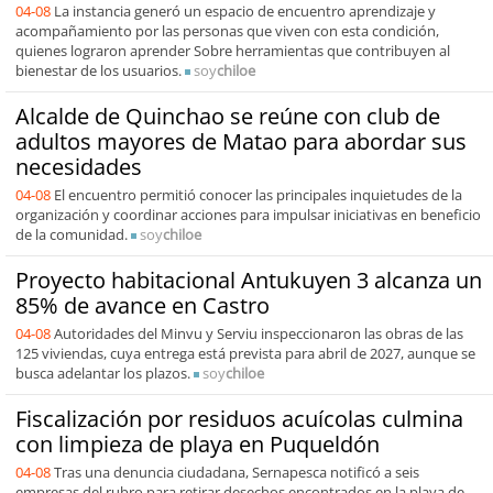
04-08
La instancia generó un espacio de encuentro aprendizaje y
acompañamiento por las personas que viven con esta condición,
quienes lograron aprender Sobre herramientas que contribuyen al
bienestar de los usuarios.
soy
chiloe
Alcalde de Quinchao se reúne con club de
adultos mayores de Matao para abordar sus
necesidades
04-08
El encuentro permitió conocer las principales inquietudes de la
organización y coordinar acciones para impulsar iniciativas en beneficio
de la comunidad.
soy
chiloe
Proyecto habitacional Antukuyen 3 alcanza un
85% de avance en Castro
04-08
Autoridades del Minvu y Serviu inspeccionaron las obras de las
125 viviendas, cuya entrega está prevista para abril de 2027, aunque se
busca adelantar los plazos.
soy
chiloe
Fiscalización por residuos acuícolas culmina
con limpieza de playa en Puqueldón
04-08
Tras una denuncia ciudadana, Sernapesca notificó a seis
empresas del rubro para retirar desechos encontrados en la playa de