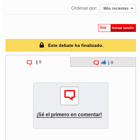
Ordenar por:
Más recientes
soy
puertomontt
Soy
Iniciar sesión
soy
chiloé
Este debate ha finalizado.
|
0
|
0
¡Sé el primero en comentar!