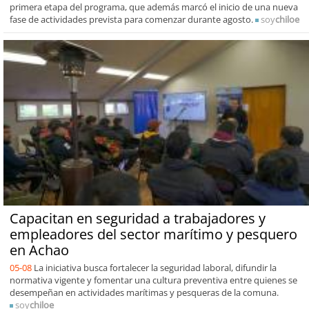
primera etapa del programa, que además marcó el inicio de una nueva
fase de actividades prevista para comenzar durante agosto.
soy
chiloe
Capacitan en seguridad a trabajadores y
empleadores del sector marítimo y pesquero
en Achao
05-08
La iniciativa busca fortalecer la seguridad laboral, difundir la
normativa vigente y fomentar una cultura preventiva entre quienes se
desempeñan en actividades marítimas y pesqueras de la comuna.
soy
chiloe