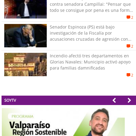
contra senadora Campillai: "Pensar que
todo se consigue por pena es una forma
de quitar dignidad"
2
Senador Espinoza (PS) está bajo
investigación de la Fiscalía por
acusaciones cruzadas de agresión con
su pareja
2
Incendio afectó tres departamentos en
Glorias Navales: Municipio activó apoyo
para familias damnificadas
2
SOYTV