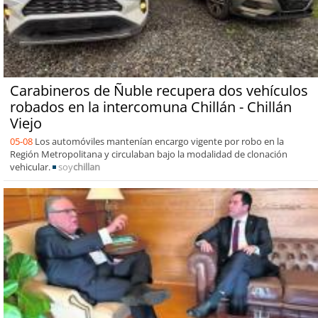
Carabineros de Ñuble recupera dos vehículos
robados en la intercomuna Chillán - Chillán
Viejo
05-08
Los automóviles mantenían encargo vigente por robo en la
Región Metropolitana y circulaban bajo la modalidad de clonación
vehicular.
soy
chillan