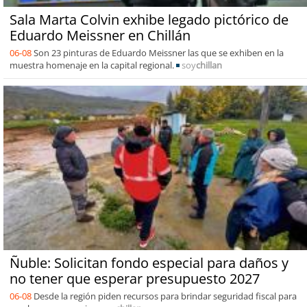
Sala Marta Colvin exhibe legado pictórico de
Eduardo Meissner en Chillán
06-08
Son 23 pinturas de Eduardo Meissner las que se exhiben en la
muestra homenaje en la capital regional.
soy
chillan
Ñuble: Solicitan fondo especial para daños y
no tener que esperar presupuesto 2027
06-08
Desde la región piden recursos para brindar seguridad fiscal para