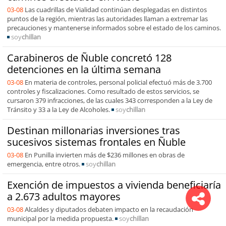
03-08
Las cuadrillas de Vialidad continúan desplegadas en distintos
puntos de la región, mientras las autoridades llaman a extremar las
precauciones y mantenerse informados sobre el estado de los caminos.
soy
chillan
Carabineros de Ñuble concretó 128
detenciones en la última semana
03-08
En materia de controles, personal policial efectuó más de 3.700
controles y fiscalizaciones. Como resultado de estos servicios, se
cursaron 379 infracciones, de las cuales 343 corresponden a la Ley de
Tránsito y 33 a la Ley de Alcoholes.
soy
chillan
Destinan millonarias inversiones tras
sucesivos sistemas frontales en Ñuble
03-08
En Punilla invierten más de $236 millones en obras de
emergencia, entre otros.
soy
chillan
Exención de impuestos a vivienda beneficiaría
a 2.673 adultos mayores
03-08
Alcaldes y diputados debaten impacto en la recaudación
municipal por la medida propuesta.
soy
chillan