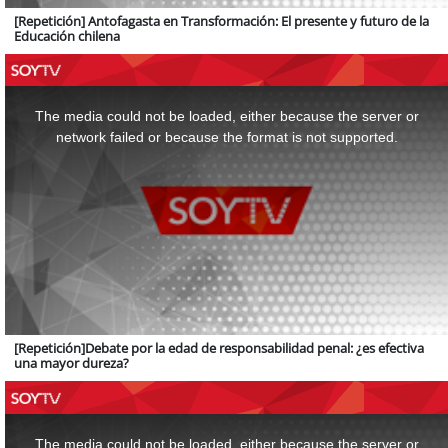
[Repetición] Antofagasta en Transformación: El presente y futuro de la
Educación chilena
This
is
a
The media could not be loaded, either because the server or
modal
window.
network failed or because the format is not supported.
[Repetición]Debate por la edad de responsabilidad penal: ¿es efectiva
una mayor dureza?
This
is
a
The media could not be loaded, either because the server or