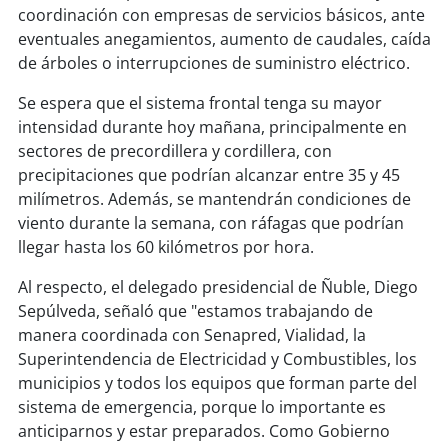
soy
sanantonio
coordinación con empresas de servicios básicos, ante
eventuales anegamientos, aumento de caudales, caída
soy
chillán
de árboles o interrupciones de suministro eléctrico.
soy
sancarlos
Se espera que el sistema frontal tenga su mayor
intensidad durante hoy mañana, principalmente en
sectores de precordillera y cordillera, con
soy
talcahuano
precipitaciones que podrían alcanzar entre 35 y 45
milímetros. Además, se mantendrán condiciones de
soy
concepción
viento durante la semana, con ráfagas que podrían
llegar hasta los 60 kilómetros por hora.
soy
coronel
Al respecto, el delegado presidencial de Ñuble, Diego
soy
arauco
Sepúlveda, señaló que "estamos trabajando de
manera coordinada con Senapred, Vialidad, la
soy
temuco
Superintendencia de Electricidad y Combustibles, los
municipios y todos los equipos que forman parte del
soy
valdivia
sistema de emergencia, porque lo importante es
anticiparnos y estar preparados. Como Gobierno
soy
osorno