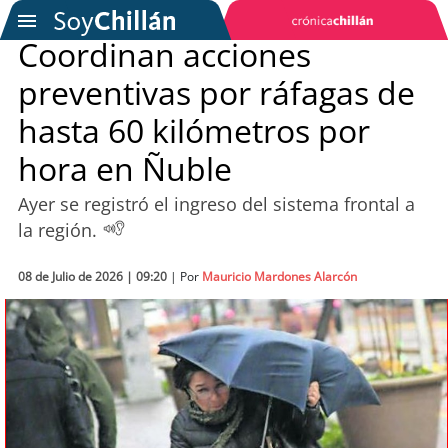
Coordinan acciones
preventivas por ráfagas de
SOYTV
hasta 60 kilómetros por
hora en Ñuble
Podcast
Ayer se registró el ingreso del sistema frontal a
Actualidad
la región.
Entretención
08 de Julio de 2026 | 09:20
| Por
Mauricio Mardones Alarcón
Economía
Deportes
Tecnología