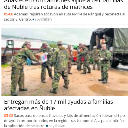
Abastecen con camiones aljibe a 691 familias
de Ñuble tras roturas de matrices
05-08
Además, reparan socavón en ruta N-114 de Ránquil y reconecta al
sector El Centro.
soy
chillan
Entregan más de 17 mil ayudas a familias
afectadas en Ñuble
05-08
Sacos para defensas fluviales y kits de alimentación lideran el tipo
de ayuda proporcionados en la región tras temporal. A la par, continúa
la aplicación de catastro.
soy
chillan