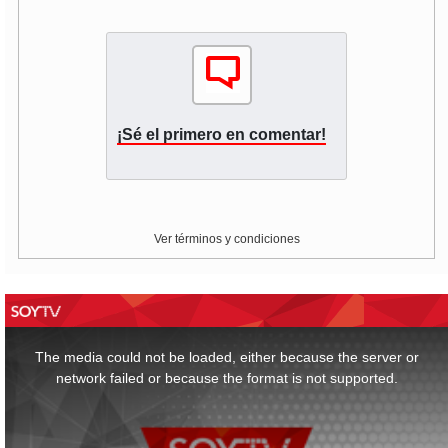
¡Sé el primero en comentar!
Ver términos y condiciones
This
is
a
The media could not be loaded, either because the server or
modal
window.
network failed or because the format is not supported.