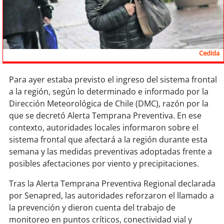
Sostenibilidad
soy
chile
Cedida
soy
arica
soy
iquique
Para ayer estaba previsto el ingreso del sistema frontal
a la región, según lo determinado e informado por la
Dirección Meteorológica de Chile (DMC), razón por la
soy
calama
que se decretó Alerta Temprana Preventiva. En ese
contexto, autoridades locales informaron sobre el
soy
antofagasta
sistema frontal que afectará a la región durante esta
semana y las medidas preventivas adoptadas frente a
soy
copiapó
posibles afectaciones por viento y precipitaciones.
soy
valparaíso
Tras la Alerta Temprana Preventiva Regional declarada
por Senapred, las autoridades reforzaron el llamado a
soy
quillota
la prevención y dieron cuenta del trabajo de
monitoreo en puntos críticos, conectividad vial y