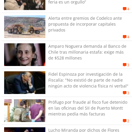
feria es un orgullo”
4
Alerta entre gremios de Codelco ante
propuesta de incorporar capitales
privados
4
Amparo Noguera demanda al Banco de
Chile tras millonaria estafa: exige más
de $528 millones
3
Fidel Espinoza por investigación de la
Fiscalía: "No existió de parte de nadie
ningún acto de violencia física ni verbal"
3
Prófugo por fraude al fisco fue detenido
en las oficinas del SII de Puerto Montt
mientras pedía más facturas
2
Lucho Miranda por dichos de Flores