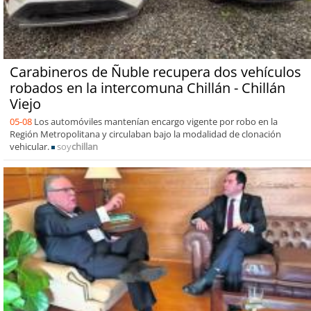
Carabineros de Ñuble recupera dos vehículos
robados en la intercomuna Chillán - Chillán
Viejo
05-08
Los automóviles mantenían encargo vigente por robo en la
Región Metropolitana y circulaban bajo la modalidad de clonación
vehicular.
soy
chillan