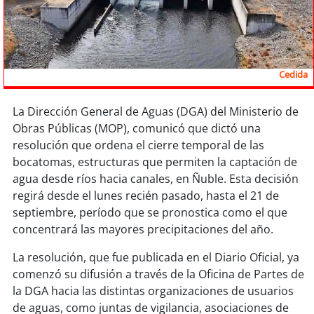
Sostenibilidad
soy
chile
Cedida
soy
arica
soy
iquique
La Dirección General de Aguas (DGA) del Ministerio de
Obras Públicas (MOP), comunicó que dictó una
resolución que ordena el cierre temporal de las
soy
calama
bocatomas, estructuras que permiten la captación de
agua desde ríos hacia canales, en Ñuble. Esta decisión
soy
antofagasta
regirá desde el lunes recién pasado, hasta el 21 de
septiembre, período que se pronostica como el que
soy
copiapó
concentrará las mayores precipitaciones del año.
soy
valparaíso
La resolución, que fue publicada en el Diario Oficial, ya
comenzó su difusión a través de la Oficina de Partes de
soy
quillota
la DGA hacia las distintas organizaciones de usuarios
de aguas, como juntas de vigilancia, asociaciones de