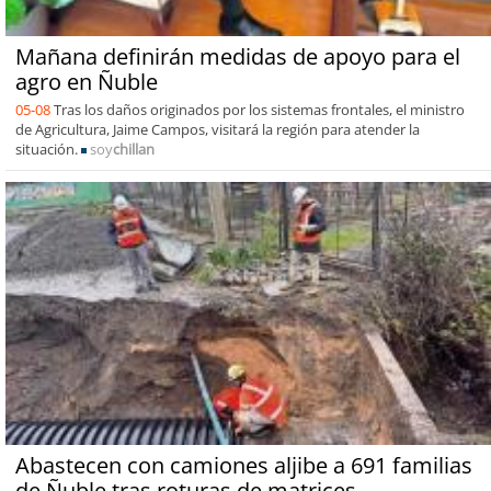
Mañana definirán medidas de apoyo para el
agro en Ñuble
05-08
Tras los daños originados por los sistemas frontales, el ministro
de Agricultura, Jaime Campos, visitará la región para atender la
situación.
soy
chillan
Abastecen con camiones aljibe a 691 familias
de Ñuble tras roturas de matrices