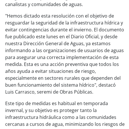
soy
sanantonio
canalistas y comunidades de aguas.
soy
chillán
"Hemos dictado esta resolución con el objetivo de
resguardar la seguridad de la infraestructura hídrica y
soy
sancarlos
evitar contingencias durante el invierno. El documento
fue publicado este lunes en el Diario Oficial, y desde
nuestra Dirección General de Aguas, ya estamos
soy
talcahuano
informando a las organizaciones de usuarios de aguas
para asegurar una correcta implementación de esta
soy
concepción
medida. Esta es una acción preventiva que todos los
años ayuda a evitar situaciones de riesgo,
soy
coronel
especialmente en sectores rurales que dependen del
buen funcionamiento del sistema hídrico", destacó
soy
arauco
Luis Carrasco, seremi de Obras Públicas.
soy
temuco
Este tipo de medidas es habitual en temporada
invernal, y su objetivo es proteger tanto la
soy
valdivia
infraestructura hidráulica como a las comunidades
cercanas a cursos de agua, minimizando los riesgos de
soy
osorno