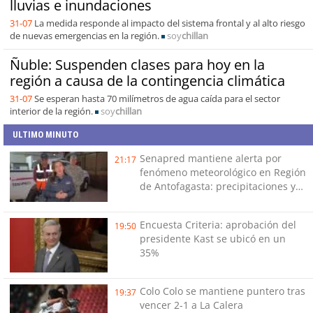
lluvias e inundaciones
31-07
La medida responde al impacto del sistema frontal y al alto riesgo
de nuevas emergencias en la región.
soy
chillan
Ñuble: Suspenden clases para hoy en la
región a causa de la contingencia climática
31-07
Se esperan hasta 70 milímetros de agua caída para el sector
interior de la región.
soy
chillan
ULTIMO MINUTO
Senapred mantiene alerta por
21:17
fenómeno meteorológico en Región
de Antofagasta: precipitaciones y
tormentas eléctricas
Encuesta Criteria: aprobación del
19:50
presidente Kast se ubicó en un
35%
Colo Colo se mantiene puntero tras
19:37
vencer 2-1 a La Calera