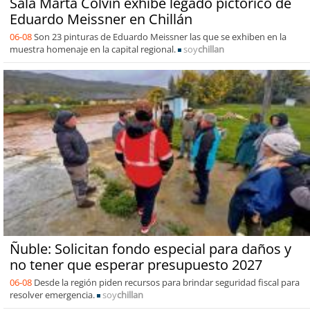
Sala Marta Colvin exhibe legado pictórico de
Eduardo Meissner en Chillán
06-08
Son 23 pinturas de Eduardo Meissner las que se exhiben en la
muestra homenaje en la capital regional.
soy
chillan
Ñuble: Solicitan fondo especial para daños y
no tener que esperar presupuesto 2027
06-08
Desde la región piden recursos para brindar seguridad fiscal para
resolver emergencia.
soy
chillan