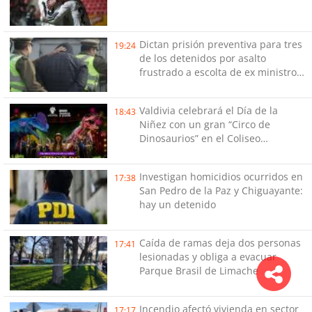
Dictan prisión preventiva para tres
19:24
de los detenidos por asalto
frustrado a escolta de ex ministro
Cordero
Valdivia celebrará el Día de la
18:43
Niñez con un gran “Circo de
Dinosaurios” en el Coliseo
Municipal
Investigan homicidios ocurridos en
17:38
San Pedro de la Paz y Chiguayante:
hay un detenido
Caída de ramas deja dos personas
17:41
lesionadas y obliga a evacuar
Parque Brasil de Limache
Incendio afectó vivienda en sector
17:17