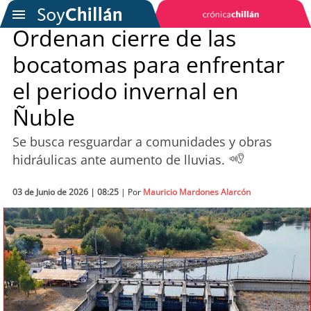
Ordenan cierre de las
bocatomas para enfrentar
SOYTV
el periodo invernal en
Ñuble
Podcast
Se busca resguardar a comunidades y obras
Actualidad
hidráulicas ante aumento de lluvias.
Entretención
03 de Junio de 2026 | 08:25
| Por
Mauricio Mardones Alarcón
Economía
Deportes
Tecnología