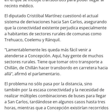
soy
sanantonio
recinto médico.
soy
chillán
El diputado Cristóbal Martínez cuestionó el actual
sistema de derivaciones hacia San Carlos, asegurando
soy
sancarlos
que la conectividad existente perjudica especialmente
a habitantes de sectores rurales de comunas como
soy
talcahuano
Trehuaco, Coelemu y Ránquil.
"Lamentablemente les queda más fácil venir a
soy
concepción
atenderse a Concepción. Aquí, hay gente de muchos
sectores rurales. Tiene que tomar otro transporte a
soy
coronel
Chillán, de Chillán hacer transbordo en carretera hacia
allá", afirmó el parlamentario.
soy
arauco
El problema no sólo pasa por la distancia, sino
soy
temuco
también por la escasa conectividad y la necesidad de
realizar múltiples combinaciones de buses para llegar
soy
valdivia
a San Carlos, tardándose en algunos casos hasta tres
horas, mientras que a Concepción existirían recorridos
soy
osorno