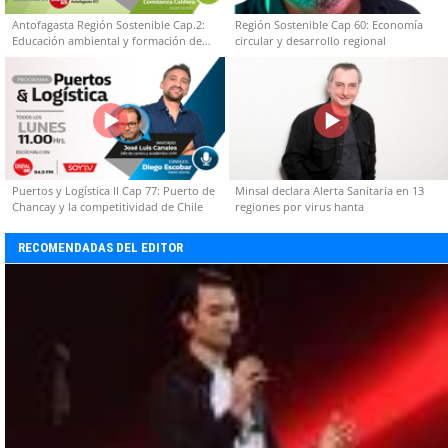
Antofagasta Región Sostenible Cap.2:
Región Sostenible Cap 60: Economía
Educación ambiental y formación de
circular y desarrollo regional
capacidades técnicas
Puertos y Logística II Cap 77: Puerto de
Minsal declara Alerta Sanitaria en 13
Chancay y la competitividad de Chile
regiones por virus hanta
RECOMENDADAS DEL EDITOR