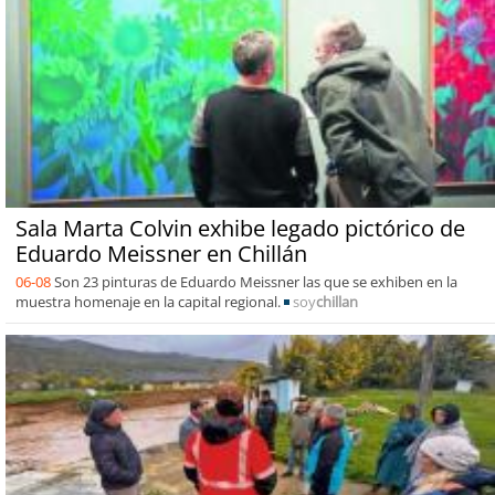
Sala Marta Colvin exhibe legado pictórico de
Eduardo Meissner en Chillán
06-08
Son 23 pinturas de Eduardo Meissner las que se exhiben en la
muestra homenaje en la capital regional.
soy
chillan