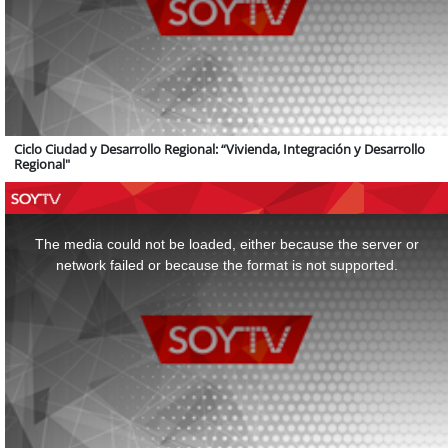
Ciclo Ciudad y Desarrollo Regional: “Vivienda, Integración y Desarrollo
Regional"
This
is
a
The media could not be loaded, either because the server or
modal
window.
network failed or because the format is not supported.