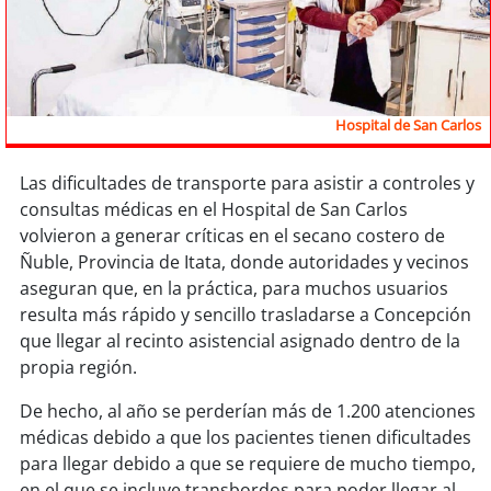
Sostenibilidad
soy
chile
soy
arica
Hospital de San Carlos
soy
iquique
Las dificultades de transporte para asistir a controles y
consultas médicas en el Hospital de San Carlos
soy
calama
volvieron a generar críticas en el secano costero de
Ñuble, Provincia de Itata, donde autoridades y vecinos
soy
antofagasta
aseguran que, en la práctica, para muchos usuarios
resulta más rápido y sencillo trasladarse a Concepción
soy
copiapó
que llegar al recinto asistencial asignado dentro de la
propia región.
soy
valparaíso
De hecho, al año se perderían más de 1.200 atenciones
médicas debido a que los pacientes tienen dificultades
soy
quillota
para llegar debido a que se requiere de mucho tiempo,
en el que se incluye transbordos para poder llegar al