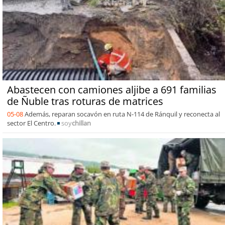
Abastecen con camiones aljibe a 691 familias
de Ñuble tras roturas de matrices
05-08
Además, reparan socavón en ruta N-114 de Ránquil y reconecta al
sector El Centro.
soy
chillan