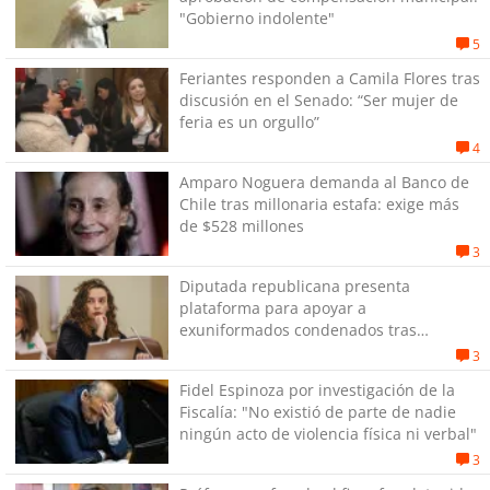
"Gobierno indolente"
5
Feriantes responden a Camila Flores tras
discusión en el Senado: “Ser mujer de
feria es un orgullo”
4
Amparo Noguera demanda al Banco de
Chile tras millonaria estafa: exige más
de $528 millones
3
Diputada republicana presenta
plataforma para apoyar a
exuniformados condenados tras
estallido social
3
Fidel Espinoza por investigación de la
Fiscalía: "No existió de parte de nadie
ningún acto de violencia física ni verbal"
3