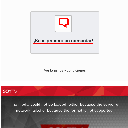
¡Sé el primero en comentar!
Ver términos y condiciones
This
is
a
The media could not be loaded, either because the server or
modal
window.
network failed or because the format is not supported.