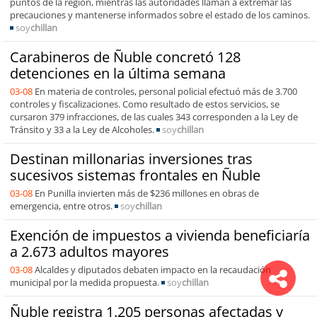
puntos de la región, mientras las autoridades llaman a extremar las
precauciones y mantenerse informados sobre el estado de los caminos.
soy
chillan
Carabineros de Ñuble concretó 128
detenciones en la última semana
03-08
En materia de controles, personal policial efectuó más de 3.700
controles y fiscalizaciones. Como resultado de estos servicios, se
cursaron 379 infracciones, de las cuales 343 corresponden a la Ley de
Tránsito y 33 a la Ley de Alcoholes.
soy
chillan
Destinan millonarias inversiones tras
sucesivos sistemas frontales en Ñuble
03-08
En Punilla invierten más de $236 millones en obras de
emergencia, entre otros.
soy
chillan
Exención de impuestos a vivienda beneficiaría
a 2.673 adultos mayores
03-08
Alcaldes y diputados debaten impacto en la recaudación
municipal por la medida propuesta.
soy
chillan
Ñuble registra 1.205 personas afectadas y