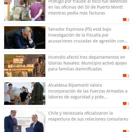
Prófugo por fraude al fisco fue detenido
en las oficinas del SII de Puerto Montt
mientras pedía más facturas
2
Senador Espinoza (PS) está bajo
investigación de la Fiscalía por
acusaciones cruzadas de agresión con
su pareja
2
Incendio afectó tres departamentos en
Glorias Navales: Municipio activó apoyo
para familias damnificadas
2
Alcaldesa Ripamonti valora
incorporación de las Fuerzas Armadas a
labores de seguridad y pide
“responsabilidad política”
1
Chile y Venezuela oficializaron la
reapertura de sus relaciones consulares
1