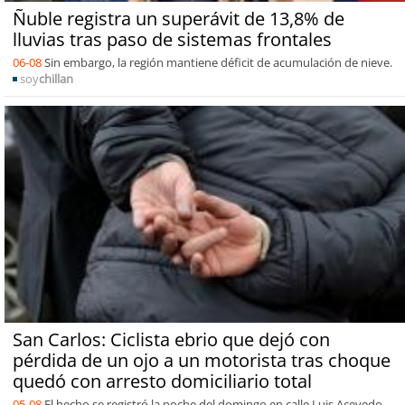
Ñuble registra un superávit de 13,8% de
lluvias tras paso de sistemas frontales
06-08
Sin embargo, la región mantiene déficit de acumulación de nieve.
soy
chillan
San Carlos: Ciclista ebrio que dejó con
pérdida de un ojo a un motorista tras choque
quedó con arresto domiciliario total
05-08
El hecho se registró la noche del domingo en calle Luis Acevedo