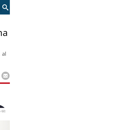
ma
 al
 60: