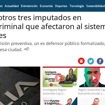
st
Actualidad
Entretención
Economía
Deportes
Tecnología
Sostenibilidad
 otros tres imputados en
criminal que afectaron al siste
es
isión preventiva, un ex defensor público formalizado,
 esa ciudad.
Antofagasta Región
Región Sostenible Cap
Sostenible Cap.2:
Economía circular y
Educación ambiental y
desarrollo regional
formación de capacidades
técnicas