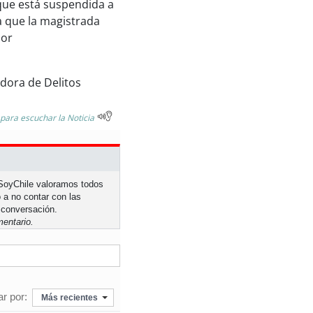
 que está suspendida a
a que la magistrada
por
adora de Delitos
 para escuchar la Noticia
n SoyChile valoramos todos
 a no contar con las
 conversación.
entario.
r por:
Más recientes