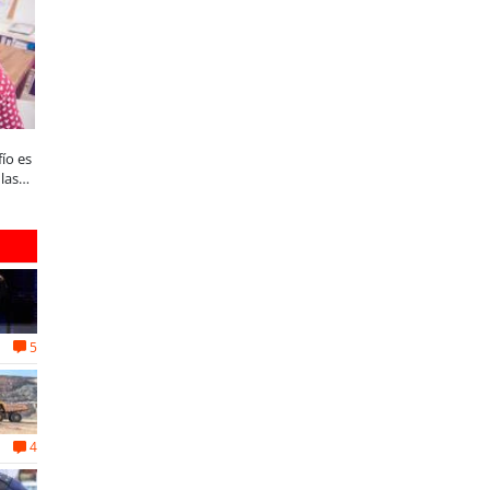
Enap Refinería Bío Bío conmemora 60
¿Qué buscan hoy las familias en
fío es
años de aporte al desarrollo
tecnología para el hogar?
las
energético de Chile
5
4