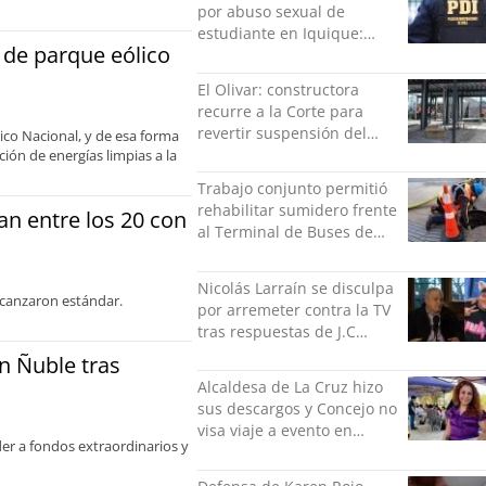
por abuso sexual de
estudiante en Iquique:
 de parque eólico
grabó los hechos
El Olivar: constructora
recurre a la Corte para
revertir suspensión del
rico Nacional, y de esa forma
Minvu
ción de energías limpias a la
Trabajo conjunto permitió
rehabilitar sumidero frente
an entre los 20 con
al Terminal de Buses de
Puerto Montt
Nicolás Larraín se disculpa
alcanzaron estándar.
por arremeter contra la TV
tras respuestas de J.C
Rodríguez y Danilo 21
n Ñuble tras
Alcaldesa de La Cruz hizo
sus descargos y Concejo no
visa viaje a evento en
er a fondos extraordinarios y
México: comparó
grabación con abuso