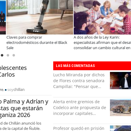
Claves para comprar
A dos años de la Ley Karin:
electrodomésticos durante el Black
especialistas afirman que el desa
Sale
consolidar un cambio cultural en 
es
organizaciones
LAS MÁS COMENTADAS
olescentes
Carlos
Lucho Miranda por dichos
de Flores contra senadora
Campillai: "Pensar que
re.
soy
chillan
todo se consigue por pena
es una forma de quitar
 Palma y Adrían y
Alerta entre gremios de
dignidad"
stas que estarán
Codelco ante propuesta de
incorporar capitales
nganiza 2026
privados
d de Chillán anunció los
Profesor quedó en prisión
 de la capital de Ñuble.