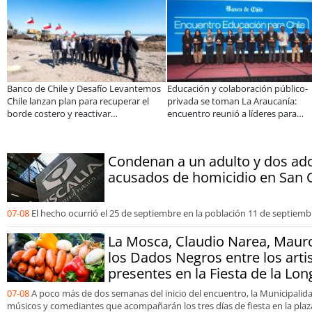
Banco de Chile y Desafío Levantemos
Educación y colaboración público-
Chile lanzan plan para recuperar el
privada se toman La Araucanía:
borde costero y reactivar
encuentro reunió a líderes para
emprendimientos en la Región de
abordar las brechas y oportunidad
Coquimbo
Condenan a un adulto y dos ad
acusados de homicidio en San 
07-08
El hecho ocurrió el 25 de septiembre en la población 11 de septiemb
La Mosca, Claudio Narea, Mauro
los Dados Negros entre los arti
presentes en la Fiesta de la Lo
07-08
A poco más de dos semanas del inicio del encuentro, la Municipalida
músicos y comediantes que acompañarán los tres días de fiesta en la plaza