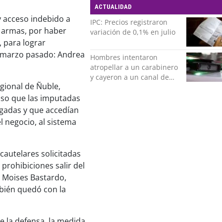
ACTUALIDAD
y acceso indebido a
IPC: Precios registraron
e armas, por haber
variación de 0,1% en julio
, para lograr
n marzo pasado: Andrea
Hombres intentaron
atropellar a un carabinero
y cayeron a un canal de
egional de Ñuble,
regadío en Peñalolén
puso que las imputadas
ogadas y que accedían
el negocio, al sistema
cautelares solicitadas
 prohibiciones salir del
 Moises Bastardo,
mbién quedó con la
de la defensa, la medida