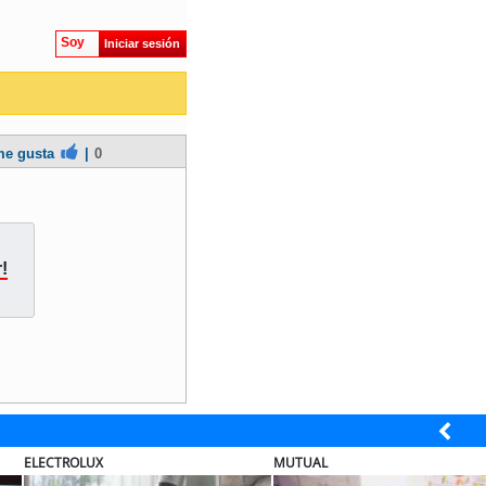
Soy
Iniciar sesión
e gusta
|
0
!
ELECTROLUX
MUTUAL