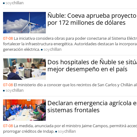
soy
chillan
Ñuble: Coeva aprueba proyecto
por 172 millones de dólares
07-08
La iniciativa considera obras para poder conectarse al Sistema Eléct
fortalecer la infraestructura energética. Autoridades destacan la incorpora
generación eléctrica.
soy
chillan
Dos hospitales de Ñuble se sitú
mejor desempeño en el país
07-08
El ministerio dio a conocer que los recintos de San Carlos y Chillán 
soy
chillan
Declaran emergencia agrícola e
sistemas frontales
07-08
La medida, anunciada por el ministro Jaime Campos, permitirá acced
prorrogar créditos de Indap.
soy
chillan