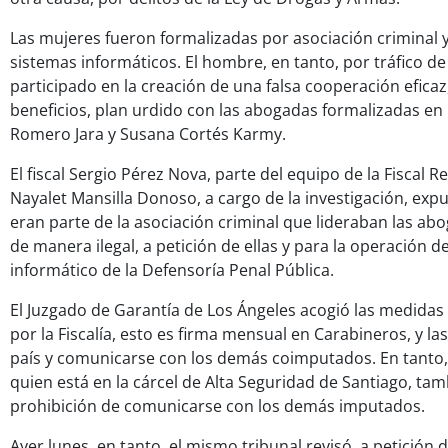
Las mujeres fueron formalizadas por asociación criminal 
sistemas informáticos. El hombre, en tanto, por tráfico d
participado en la creación de una falsa cooperación eficaz
beneficios, plan urdido con las abogadas formalizadas e
Romero Jara y Susana Cortés Karmy.
El fiscal Sergio Pérez Nova, parte del equipo de la Fiscal R
Nayalet Mansilla Donoso, a cargo de la investigación, ex
eran parte de la asociación criminal que lideraban las ab
de manera ilegal, a petición de ellas y para la operación d
informático de la Defensoría Penal Pública.
El Juzgado de Garantía de Los Ángeles acogió las medidas 
por la Fiscalía, esto es firma mensual en Carabineros, y las
país y comunicarse con los demás coimputados. En tanto,
quien está en la cárcel de Alta Seguridad de Santiago, ta
prohibición de comunicarse con los demás imputados.
Ayer lunes, en tanto, el mismo tribunal revisó, a petición 