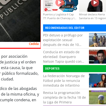
Puertos y Logística II Cap
Minsal declara Alerta
77: Puerto de Chancay y la
Sanitaria en 13 regio
competitividad de Chile
por virus hanta
RECOMENDADAS DEL EDITOR
PDI detuvo a prófugo por
explotación sexual
Cedida
después de más de 10
horas de navegación en la
Conducía en estado de
zona austral
n por asociación
ebriedad: Exarquero
Nelson Tapia quedó con
e justicia y el orden
lesiones graves tras
 esta causa, la que
DEPORTES
accidente vehicular
r público formalizado,
La Federación Noruega de
 ciudad.
Fútbol pide la renuncia
inmediata de Infantino
rídico de las abogadas
Revisa la programación
 de la misma oficina, y
completa de la fecha 18 de
n cumple condena, en
la Liga de Primera