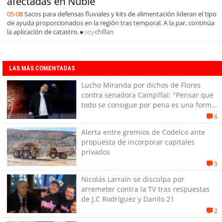
afectadas en Ñuble
05-08
Sacos para defensas fluviales y kits de alimentación lideran el tipo
de ayuda proporcionados en la región tras temporal. A la par, continúa
la aplicación de catastro.
soy
chillan
LAS MÁS COMENTADAS
Lucho Miranda por dichos de Flores
contra senadora Campillai: "Pensar que
todo se consigue por pena es una forma
de quitar dignidad"
6
Alerta entre gremios de Codelco ante
propuesta de incorporar capitales
privados
5
Nicolás Larraín se disculpa por
arremeter contra la TV tras respuestas
de J.C Rodríguez y Danilo 21
2