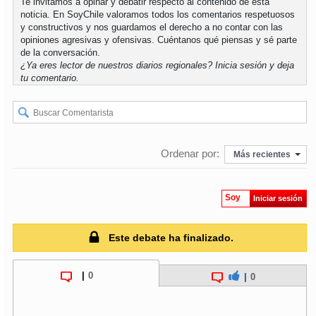
Te invitamos a opinar y debatir respecto al contenido de esta
noticia. En SoyChile valoramos todos los comentarios respetuosos
y constructivos y nos guardamos el derecho a no contar con las
opiniones agresivas y ofensivas. Cuéntanos qué piensas y sé parte
de la conversación.
¿Ya eres lector de nuestros diarios regionales?
Inicia sesión
y deja
tu comentario.
Ordenar por:
Más recientes
Soy
Iniciar sesión
Este debate ha finalizado.
|
0
|
0