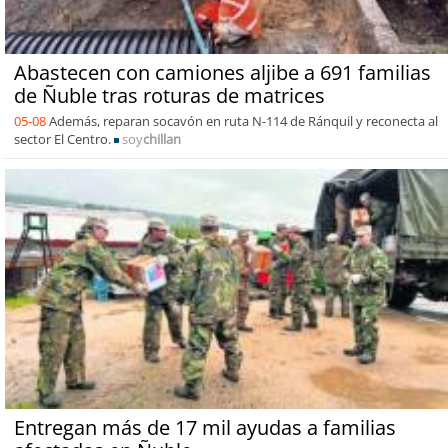
Abastecen con camiones aljibe a 691 familias
de Ñuble tras roturas de matrices
05-08
Además, reparan socavón en ruta N-114 de Ránquil y reconecta al
sector El Centro.
soy
chillan
Entregan más de 17 mil ayudas a familias