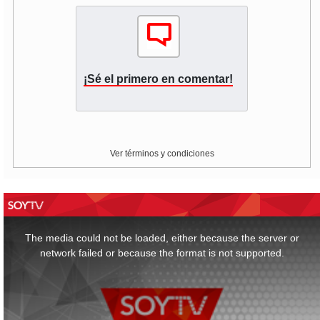
¡Sé el primero en comentar!
Ver términos y condiciones
This
is
a
The media could not be loaded, either because the server or
modal
window.
network failed or because the format is not supported.