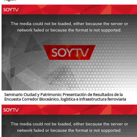
This
is
a
The media could not be loaded, either because the server or
modal
window.
network failed or because the format is not supported.
Seminario Ciudad y Patrimonio: Presentación de Resultados de la
Encuesta Corredor Bioceánico, logística e infraestructura ferroviaria
This
is
a
The media could not be loaded, either because the server or
modal
window.
network failed or because the format is not supported.