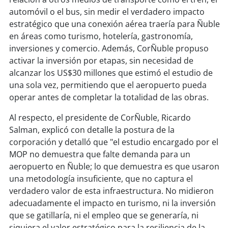
soy
sanantonio
automóvil o el bus, sin medir el verdadero impacto
estratégico que una conexión aérea traería para Ñuble
soy
chillán
en áreas como turismo, hotelería, gastronomía,
inversiones y comercio. Además, CorÑuble propuso
soy
sancarlos
activar la inversión por etapas, sin necesidad de
alcanzar los US$30 millones que estimó el estudio de
soy
talcahuano
una sola vez, permitiendo que el aeropuerto pueda
operar antes de completar la totalidad de las obras.
soy
concepción
Al respecto, el presidente de CorÑuble, Ricardo
soy
coronel
Salman, explicó con detalle la postura de la
corporación y detalló que "el estudio encargado por el
soy
arauco
MOP no demuestra que falte demanda para un
aeropuerto en Ñuble; lo que demuestra es que usaron
soy
temuco
una metodología insuficiente, que no captura el
verdadero valor de esta infraestructura. No midieron
soy
valdivia
adecuadamente el impacto en turismo, ni la inversión
que se gatillaría, ni el empleo que se generaría, ni
soy
osorno
siquiera el valor estratégico para la resiliencia de la