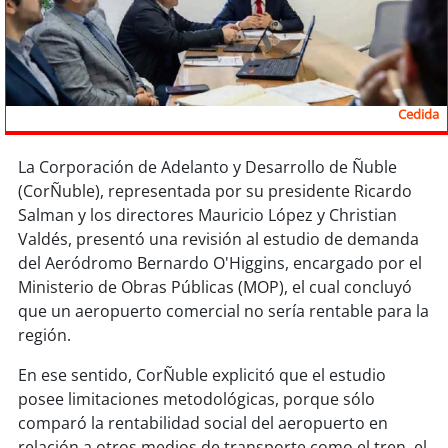
Sostenibilidad
soy
chile
soy
arica
Cedida
soy
iquique
La Corporación de Adelanto y Desarrollo de Ñuble
(CorÑuble), representada por su presidente Ricardo
soy
calama
Salman y los directores Mauricio López y Christian
Valdés, presentó una revisión al estudio de demanda
soy
antofagasta
del Aeródromo Bernardo O'Higgins, encargado por el
Ministerio de Obras Públicas (MOP), el cual concluyó
soy
copiapó
que un aeropuerto comercial no sería rentable para la
región.
soy
valparaíso
En ese sentido, CorÑuble explicitó que el estudio
posee limitaciones metodológicas, porque sólo
soy
quillota
comparó la rentabilidad social del aeropuerto en
relación a otros medios de transporte como el tren, el