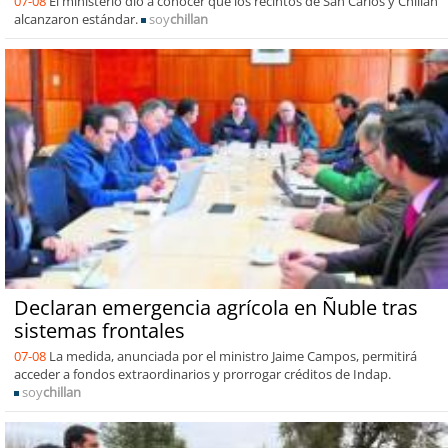
07-08
El ministerio dio a conocer que los recintos de San Carlos y Chillán
alcanzaron estándar.
soy
chillan
Declaran emergencia agrícola en Ñuble tras
sistemas frontales
07-08
La medida, anunciada por el ministro Jaime Campos, permitirá
acceder a fondos extraordinarios y prorrogar créditos de Indap.
soy
chillan