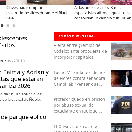
Claves para comprar
A dos años de la Ley Karin:
electrodomésticos durante el Black
especialistas afirman que el desa
Sale
consolidar un cambio cultural en 
es
organizaciones
LAS MÁS COMENTADAS
olescentes
Carlos
Alerta entre gremios de
Codelco ante propuesta de
incorporar capitales
re.
soy
chillan
privados
 Palma y Adrían y
Lucho Miranda por dichos
stas que estarán
de Flores contra senadora
Campillai: "Pensar que
nganiza 2026
todo se consigue por pena
d de Chillán anunció los
es una forma de quitar
Profesor quedó en prisión
 de la capital de Ñuble.
dignidad"
por abuso sexual de
estudiante en Iquique:
 de parque eólico
grabó los hechos
El Olivar: constructora