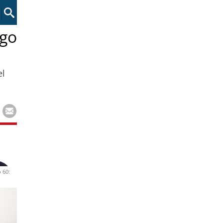
rgo
el
 60: