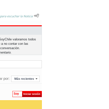
 para escuchar la Noticia
n SoyChile valoramos todos
 a no contar con las
 conversación.
entario.
r por:
Más recientes
Soy
Iniciar sesión