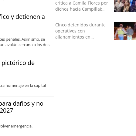
critica a Camila Flores por
dichos hacia Campillai:
"'Señora de feria' debería
ico y detienen a
ser un elogio"
Cinco detenidos durante
operativos con
allanamientos en
es penales. Asimismo, se
Valparaíso
un avalúo cercano a los dos
 pictórico de
ra homenaje en la capital
 para daños y no
 2027
esolver emergencia.