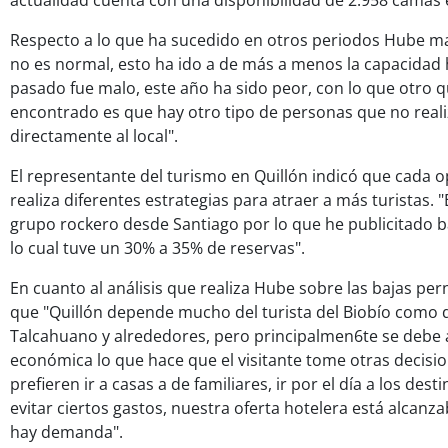
actualidad cuenta con una disponibilidad de 2.958 camas
Respecto a lo que ha sucedido en otros periodos Hube ma
no es normal, esto ha ido a de más a menos la capacidad h
pasado fue malo, este año ha sido peor, con lo que otro
encontrado es que hay otro tipo de personas que no realiz
directamente al local".
El representante del turismo en Quillón indicó que cada o
realiza diferentes estrategias para atraer a más turistas. 
grupo rockero desde Santiago por lo que he publicitado 
lo cual tuve un 30% a 35% de reservas".
En cuanto al análisis que realiza Hube sobre las bajas pe
que "Quillón depende mucho del turista del Biobío como 
Talcahuano y alrededores, pero principalmen6te se debe a
económica lo que hace que el visitante tome otras decision
prefieren ir a casas a de familiares, ir por el día a los dest
evitar ciertos gastos, nuestra oferta hotelera está alcanza
hay demanda".