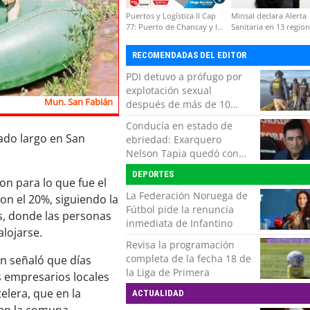
Puertos y Logística II Cap
Minsal declara Alerta
77: Puerto de Chancay y la
Sanitaria en 13 regio
competitividad de Chile
por virus hanta
RECOMENDADAS DEL EDITOR
PDI detuvo a prófugo por
explotación sexual
Mun. San Fabián
después de más de 10
horas de navegación en la
Conducía en estado de
zona austral
iado largo en San
ebriedad: Exarquero
Nelson Tapia quedó con
lesiones graves tras
DEPORTES
accidente vehicular
n para lo que fue el
La Federación Noruega de
on el 20%, siguiendo la
Fútbol pide la renuncia
s, donde las personas
inmediata de Infantino
alojarse.
Revisa la programación
completa de la fecha 18 de
n señaló que días
la Liga de Primera
s empresarios locales
elera, que en la
ACTUALIDAD