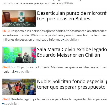
pronóstico de nuevas precipitaciones.
soy
chillan
Desarticulan punto de microtráf
tres personas en Bulnes
06-08
Respecto a las personas aprehendidas, todas mantenían antecedent
incautaron más de 500 dosis de pasta base y marihuana, las que tendrían 
millones de pesos en el mercado informal.
soy
chillan
Sala Marta Colvin exhibe legado
Eduardo Meissner en Chillán
06-08
Son 23 pinturas de Eduardo Meissner las que se exhiben en la muest
regional.
soy
chillan
Ñuble: Solicitan fondo especial
tener que esperar presupuesto
06-08
Desde la región piden recursos para brindar seguridad fiscal para r
soy
chillan