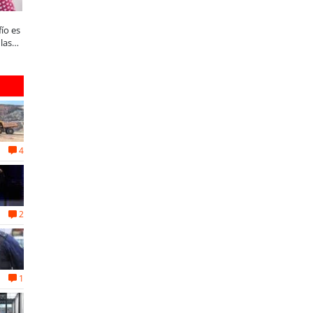
Enap Refinería Bío Bío conmemora 60
¿Qué buscan hoy las familias en
fío es
años de aporte al desarrollo
tecnología para el hogar?
las
energético de Chile
4
2
1