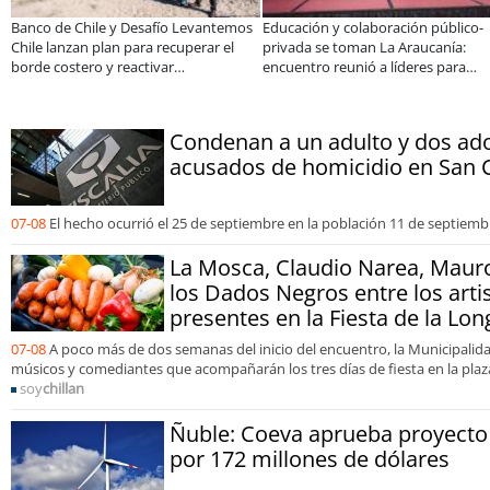
Banco de Chile y Desafío Levantemos
Educación y colaboración público-
Chile lanzan plan para recuperar el
privada se toman La Araucanía:
borde costero y reactivar
encuentro reunió a líderes para
emprendimientos en la Región de
abordar las brechas y oportunidad
Coquimbo
Condenan a un adulto y dos ad
acusados de homicidio en San 
07-08
El hecho ocurrió el 25 de septiembre en la población 11 de septiemb
La Mosca, Claudio Narea, Mauro
los Dados Negros entre los arti
presentes en la Fiesta de la Lo
07-08
A poco más de dos semanas del inicio del encuentro, la Municipalida
músicos y comediantes que acompañarán los tres días de fiesta en la plaza
soy
chillan
Ñuble: Coeva aprueba proyecto
por 172 millones de dólares