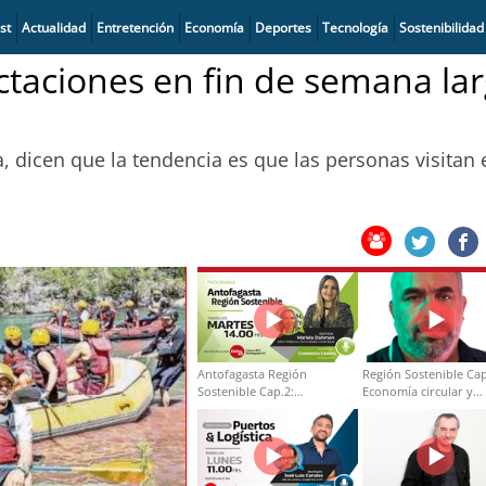
st
Actualidad
Entretención
Economía
Deportes
Tecnología
Sostenibilidad
taciones en fin de semana la
dicen que la tendencia es que las personas visitan 
Antofagasta Región
Región Sostenible Cap
Sostenible Cap.2:
Economía circular y
Educación ambiental y
desarrollo regional
formación de capacidades
técnicas