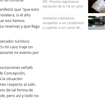
 en la comuna.
IPC: Precios registraron
variación de 0,1% en julio
nifestó que "que esto
otelera, si el año
Hombres intentaron
 que nos hemos
atropellar a un carabinero
a reservas y que llega
y cayeron a un canal de
regadío en Peñalolén
perador turístico
"En mi caso traje un
bastante mi evento por
rnoctaciones señaló
de Concepción,
 la situación
es respecto al salir,
inos de tal forma de
ble, pero así y todo no