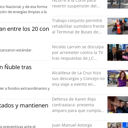
recurre a la Corte para
revertir suspensión del
rico Nacional, y de esa forma
Minvu
ción de energías limpias a la
Trabajo conjunto permitió
rehabilitar sumidero frente
an entre los 20 con
al Terminal de Buses de
Puerto Montt
Nicolás Larraín se disculpa
alcanzaron estándar.
por arremeter contra la TV
tras respuestas de J.C
Rodríguez y Danilo 21
n Ñuble tras
Alcaldesa de La Cruz hizo
sus descargos y Concejo no
visa viaje a evento en
er a fondos extraordinarios y
México: comparó
grabación con abuso
Defensa de Karen Rojo
sexual infantil
ctados y mantienen
contraataca: presenta
amparo para que cumpla
el resto de su pena en
libertad
Juan Manuel Astorga
s preventivas ante el