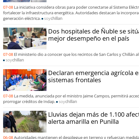
07-08
La iniciativa considera obras para poder conectarse al Sistema Eléct
fortalecer la infraestructura energética. Autoridades destacan la incorpora
generación eléctrica.
soy
chillan
Dos hospitales de Ñuble se sitú
mejor desempeño en el país
07-08
El ministerio dio a conocer que los recintos de San Carlos y Chillán 
soy
chillan
Declaran emergencia agrícola e
sistemas frontales
07-08
La medida, anunciada por el ministro Jaime Campos, permitirá acced
prorrogar créditos de Indap.
soy
chillan
Lluvias dejan más de 1.100 afe
alerta amarilla en Punilla
06-08
Autoridades mantienen el despliegue en terreno y refuerzan medida