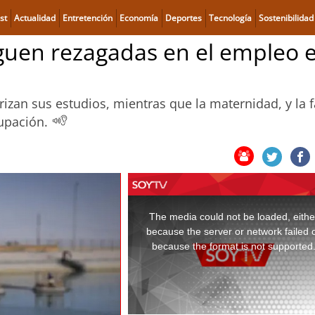
st
Actualidad
Entretención
Economía
Deportes
Tecnología
Sostenibilidad
iguen rezagadas en el empleo 
zan sus estudios, mientras que la maternidad, y la f
cupación.
This
is
a
The media could not be loaded, eithe
modal
window.
because the server or network failed 
because the format is not supported