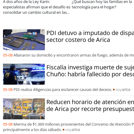
Lanzan convocatorias para los
Beca Indígena de Minera El Abra
concursos nacionales Impacto
apoya a joven de Toconce que
Emprendedor Escolar y Universitario
proyecta su futuro en la minería
PDI detuvo a imputado de dispar
sector costero de Arica
05-08
Allanaron su domicilio y encontraron armas de fuego, además de m
Fiscalía investiga muerte de suj
Chuño: habría fallecido por des
05-08
PDI realiza diligencias para esclarecer causas del deceso.
soy
arica
Reducen horario de atención en
de Arica por recorte presupuest
05-08
Merma de $1.369 millones provenientes del Convenio de Atención Pr
principalmente a los días sábado.
soy
arica