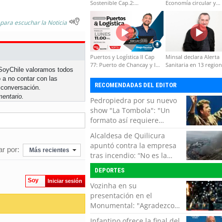
Sostenible Cap.2:
Economía circular y
Educación ambiental y
desarrollo regional
formación de capacidades
 para escuchar la Noticia
técnicas
Puertos y Logística II Cap
Minsal declara Alerta
77: Puerto de Chancay y la
Sanitaria en 13 regio
n SoyChile valoramos todos
competitividad de Chile
por virus hanta
 a no contar con las
RECOMENDADAS DEL EDITOR
 conversación.
entario.
Pedropiedra por su nuevo
show "La Tombola": "Un
formato así requiere
interactuar con el público,
Alcaldesa de Quilicura
echar la talla y no tener
apuntó contra la empresa
r por:
miedo a equivocarse"
Más recientes
tras incendio: “No es la
primera vez, es la cuarta”
DEPORTES
Soy
Iniciar sesión
Vozinha en su
presentación en el
Monumental: "Agradezco
del fondo de mi corazón
Infantino ofrece la final del