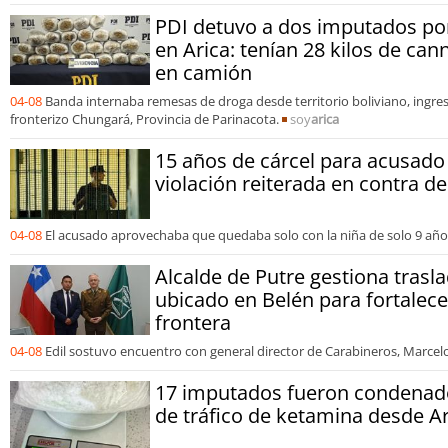
PDI detuvo a dos imputados por
en Arica: tenían 28 kilos de can
en camión
04-08
Banda internaba remesas de droga desde territorio boliviano, ingre
fronterizo Chungará, Provincia de Parinacota.
soy
arica
15 años de cárcel para acusado 
violación reiterada en contra de
04-08
El acusado aprovechaba que quedaba solo con la niña de solo 9 año
Alcalde de Putre gestiona trasl
ubicado en Belén para fortalec
frontera
04-08
Edil sostuvo encuentro con general director de Carabineros, Marcel
17 imputados fueron condenado
de tráfico de ketamina desde Ar