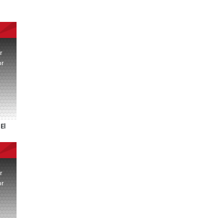
r
or
.
El
r
or
.