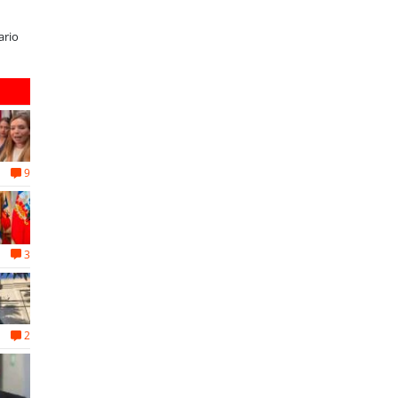
cto
Coopeuch elimina costo de
Educación y colaboración público
l
transferencias para fortalecer la
privada se toman La Araucanía:
relación con sus socios
encuentro reunió a líderes para
abordar las brechas y oportunid
9
3
2