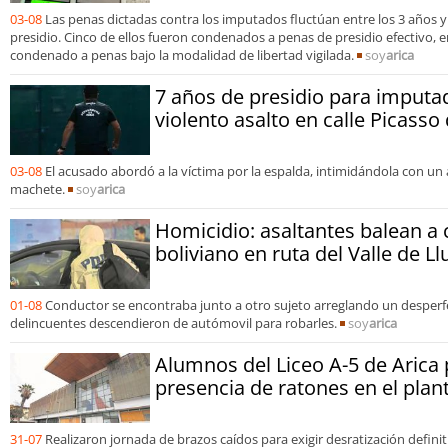
03-08
Las penas dictadas contra los imputados fluctúan entre los 3 años y
presidio. Cinco de ellos fueron condenados a penas de presidio efectivo, e
condenado a penas bajo la modalidad de libertad vigilada.
soy
arica
7 años de presidio para imputa
violento asalto en calle Picasso
03-08
El acusado abordó a la víctima por la espalda, intimidándola con u
machete.
soy
arica
Homicidio: asaltantes balean a
boliviano en ruta del Valle de Ll
01-08
Conductor se encontraba junto a otro sujeto arreglando un desper
delincuentes descendieron de autómovil para robarles.
soy
arica
Alumnos del Liceo A-5 de Arica
presencia de ratones en el plant
31-07
Realizaron jornada de brazos caídos para exigir desratización defini