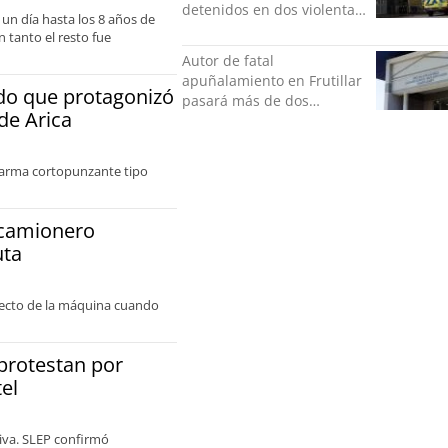
detenidos en dos violentas
 un día hasta los 8 años de
riñas
n tanto el resto fue
Autor de fatal
apuñalamiento en Frutillar
do que protagonizó
pasará más de dos
 de Arica
décadas en la cárcel
n arma cortopunzante tipo
 camionero
uta
fecto de la máquina cuando
 protestan por
el
tiva. SLEP confirmó