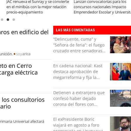
Chilexpress y Emprende tu Mente
¿Buscando un SUV eficiente y perfe
sellan alianza para impulsar el
para la ciudad? Hyundai presenta e
ecosistema emprendedor en Chile
nuevo Venue
LAS MÁS COMENTADAS
os en edificio del
“Delincuente, cuma” y
“Señora de feria”: el fuego
cruzado entre senadoras
unición.
soy
arica
Flores y Campillai en el
Senado
eto en Cerro
En cadena nacional: Kast
carga eléctrica
destaca aprobación de
megarreforma y fija la
seguridad como nuevo
desafío del Gobierno
Detienen a extranjero que
 los consultorios
confesó haber dejado
corona del flores con
ario
amenazas al alcaide de la
exPenitenciaría
El exPresidente Boric
imaria Universal afectará
viajará en agosto a foro
progresista en Uruguay y