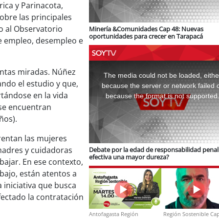
rica y Parinacota,
bre las principales
o al Observatorio
Minería &Comunidades Cap 48: Nuevas
oportunidades para crecer en Tarapacá
re empleo, desempleo e
This
is
tintas miradas. Núñez
a
The media could not be loaded, eithe
modal
ando el estudio y que,
window.
because the server or network failed 
rtándose en la vida
because the format is not supported
 se encuentran
ños).
rentan las mujeres
madres y cuidadoras
Debate por la edad de responsabilidad penal:
efectiva una mayor dureza?
bajar. En ese contexto,
bajo, están atentos a
 iniciativa que busca
fectado la contratación
Antofagasta Región
Región Sostenible Cap