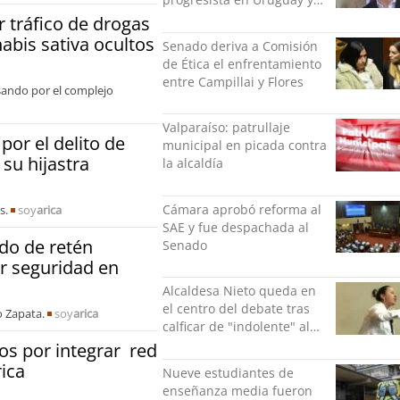
luego a Alemania
 tráfico de drogas
nabis sativa ocultos
Senado deriva a Comisión
de Ética el enfrentamiento
entre Campillai y Flores
sando por el complejo
Valparaíso: patrullaje
por el delito de
municipal en picada contra
 su hijastra
la alcaldía
Cámara aprobó reforma al
s.
soy
arica
SAE y fue despachada al
ado de retén
Senado
er seguridad en
Alcaldesa Nieto queda en
el centro del debate tras
o Zapata.
soy
arica
calficar de "indolente" al
Gobierno
s por integrar red
ica
Nueve estudiantes de
enseñanza media fueron