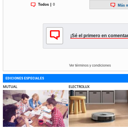
Todos
|
0
Más m
¡Sé el primero en comentar
Ver términos y condiciones
EDICIONES ESPECIALES
BANCO DE CHILE
EL ABRA