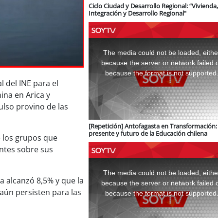
Ciclo Ciudad y Desarrollo Regional: “Vivienda,
Integración y Desarrollo Regional"
This
is
a
The media could not be loaded, eithe
modal
window.
because the server or network failed 
because the format is not supported
 del INE para el
ina en Arica y
lso provino de las
[Repetición] Antofagasta en Transformación: 
presente y futuro de la Educación chilena
e los grupos que
antes sobre sus
This
is
a
The media could not be loaded, eithe
modal
 alcanzó 8,5% y que la
window.
because the server or network failed 
 aún persisten para las
because the format is not supported