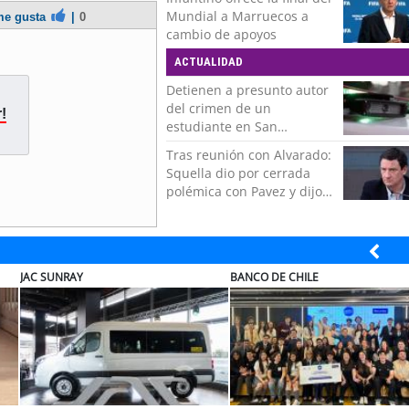
por todo el cariño, el apoyo
Mundial a Marruecos a
e gusta
|
0
del más grande de Chile"
cambio de apoyos
ACTUALIDAD
Detienen a presunto autor
del crimen de un
!
estudiante en San
Bernardo
Tras reunión con Alvarado:
Squella dio por cerrada
polémica con Pavez y dijo
que "nos ponemos detrás
de la decisión"
CHILEXPRESS
HYUNDAI