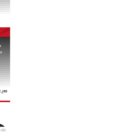
r
or
.
 ¿es
 60: