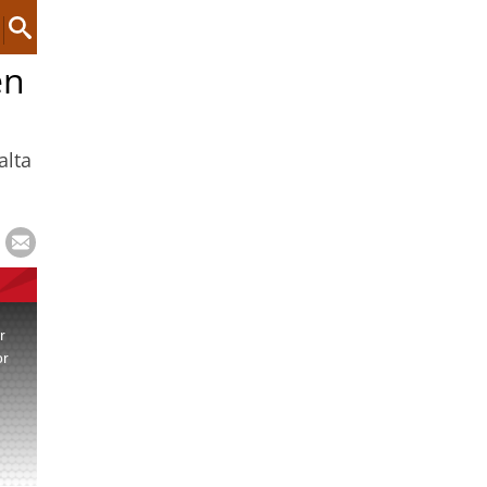
en
alta
r
or
.