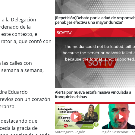
[Repetición]Debate por la edad de responsab
 a la Delegación
penal: ¿es efectiva una mayor dureza?
ordenado de la
este contexto, el
This
ratoria, que contó con
is
a
The media could not be loaded, eithe
modal
window.
because the server or network failed 
because the format is not supported
 las calles con
e, semana a semana,
adre Eduardo
Alerta por nueva estafa masiva vinculada a
franquicias chinas
 previos con un corazón
peranza.
a, destacando que
eda la gracia de
Antofagasta Región
Región Sostenible Cap