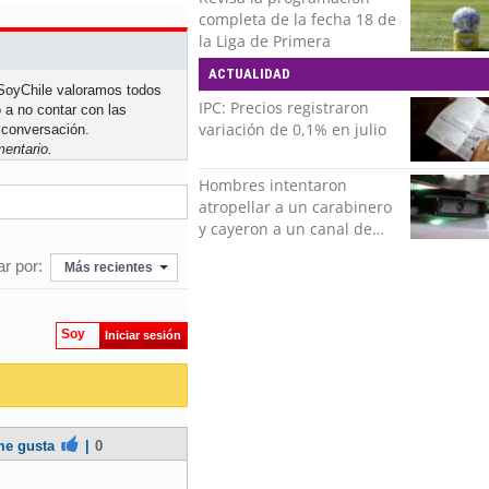
completa de la fecha 18 de
la Liga de Primera
ACTUALIDAD
n SoyChile valoramos todos
IPC: Precios registraron
 a no contar con las
variación de 0,1% en julio
 conversación.
entario.
Hombres intentaron
atropellar a un carabinero
y cayeron a un canal de
regadío en Peñalolén
r por:
Más recientes
Soy
Iniciar sesión
e gusta
|
0