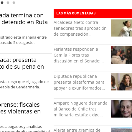
LAS MÁS COMENTADAS
ada termina con
e detenido en Ruta
Alcaldesa Nieto contra
senadores tras aprobación
de compensación
gistrado esta mañana entre
municipal: "Gobierno
 pasado 5 de agosto.
indolente"
Feriantes responden a
Camila Flores tras
aca: presenta
discusión en el Senado:
to de su pena en
“Ser mujer de feria es un
orgullo”
Diputada republicana
asta luego que el Juzgado de
presenta plataforma para
vorable de Gendarmería.
apoyar a exuniformados
condenados tras estallido
social
Amparo Noguera demanda
orense: fiscales
al Banco de Chile tras
es violentas en
millonaria estafa: exige
más de $528 millones
les, abogados y analistas
Alerta entre gremios de
 y casos de alta complejidad.