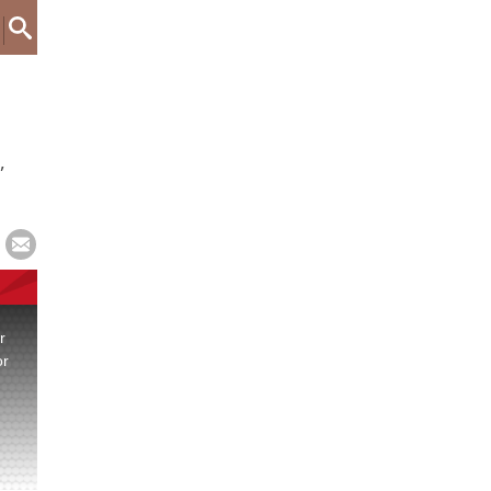
,
r
or
.