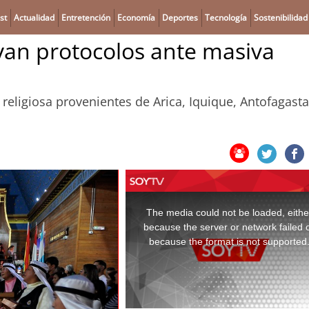
st
Actualidad
Entretención
Economía
Deportes
Tecnología
Sostenibilidad
tivan protocolos ante masiva
a religiosa provenientes de Arica, Iquique, Antofagasta
This
is
a
The media could not be loaded, eithe
modal
window.
because the server or network failed 
because the format is not supported