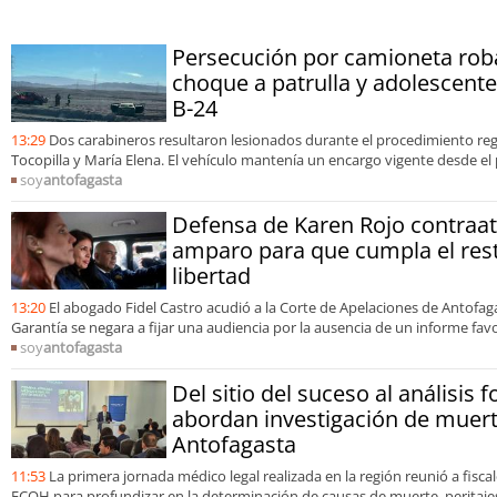
organizaciones
Persecución por camioneta rob
choque a patrulla y adolescent
B-24
13:29
Dos carabineros resultaron lesionados durante el procedimiento re
Tocopilla y María Elena. El vehículo mantenía un encargo vigente desde el
soy
antofagasta
Defensa de Karen Rojo contraat
amparo para que cumpla el res
libertad
13:20
El abogado Fidel Castro acudió a la Corte de Apelaciones de Antofag
Garantía se negara a fijar una audiencia por la ausencia de un informe fa
soy
antofagasta
Del sitio del suceso al análisis f
abordan investigación de muert
Antofagasta
11:53
La primera jornada médico legal realizada en la región reunió a fisca
ECOH para profundizar en la determinación de causas de muerte, peritajes