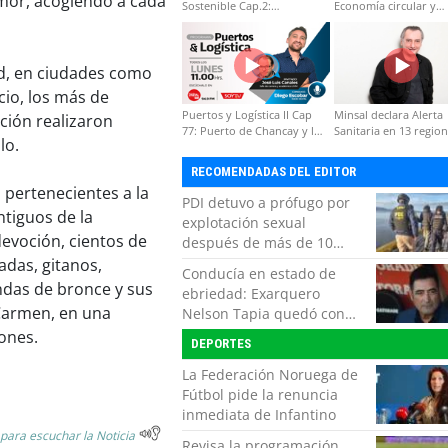
amor, acogiendo a cada
Sostenible Cap.2:
Economía circular y
Educación ambiental y
desarrollo regional
formación de capacidades
técnicas
dad, en ciudades como
cio, los más de
Puertos y Logística II Cap
Minsal declara Alerta
ación realizaron
77: Puerto de Chancay y la
Sanitaria en 13 regio
lo.
competitividad de Chile
por virus hanta
RECOMENDADAS DEL EDITOR
s pertenecientes a la
PDI detuvo a prófugo por
ntiguos de la
explotación sexual
devoción, cientos de
después de más de 10
horas de navegación en la
adas, gitanos,
Conducía en estado de
zona austral
das de bronce y sus
ebriedad: Exarquero
 Carmen, en una
Nelson Tapia quedó con
lesiones graves tras
ones.
DEPORTES
accidente vehicular
La Federación Noruega de
Fútbol pide la renuncia
inmediata de Infantino
 para escuchar la Noticia
Revisa la programación