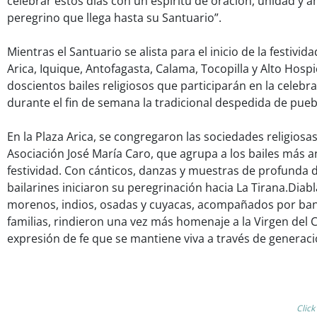
celebrar estos días con un espíritu de oración, unidad y 
peregrino que llega hasta su Santuario”.
Mientras el Santuario se alista para el inicio de la festivi
Arica, Iquique, Antofagasta, Calama, Tocopilla y Alto Hospi
doscientos bailes religiosos que participarán en la celebr
durante el fin de semana la tradicional despedida de pueb
En la Plaza Arica, se congregaron las sociedades religiosa
Asociación José María Caro, que agrupa a los bailes más a
festividad. Con cánticos, danzas y muestras de profunda 
bailarines iniciaron su peregrinación hacia La Tirana.Diabl
morenos, indios, osadas y cuyacas, acompañados por ban
familias, rindieron una vez más homenaje a la Virgen del
expresión de fe que se mantiene viva a través de generaci
Click