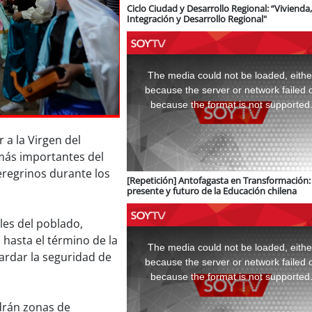
Ciclo Ciudad y Desarrollo Regional: “Vivienda,
Integración y Desarrollo Regional"
This
is
a
The media could not be loaded, eithe
modal
window.
because the server or network failed 
because the format is not supported
r a la Virgen del
 más importantes del
eregrinos durante los
[Repetición] Antofagasta en Transformación: 
presente y futuro de la Educación chilena
lles del poblado,
This
is
hasta el término de la
a
The media could not be loaded, eithe
modal
uardar la seguridad de
window.
because the server or network failed 
because the format is not supported
ndrán zonas de