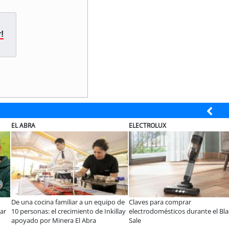
!
ELECTROLUX
JAC SUNRAY
n:
¿Qué buscan hoy las familias en la
JAC renueva el Sunray 
 el desafío es
tecnología para el hogar?
en el minibús con la m
tural en las
precio-equipamiento