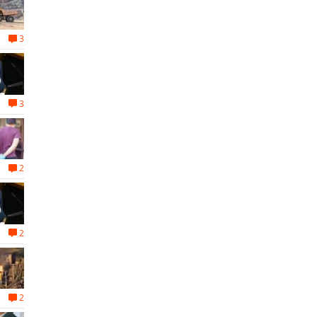
3
3
2
2
2