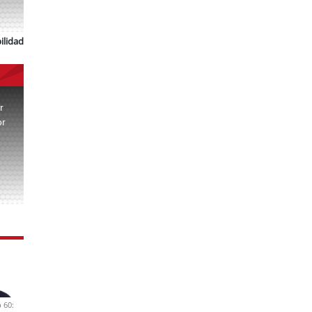
ilidad
r
or
.
 60: