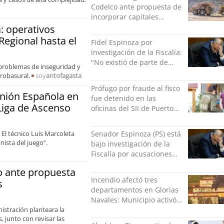
Codelco ante propuesta de
incorporar capitales
privados
: operativos
Regional hasta el
Fidel Espinoza por
investigación de la Fiscalía:
"No existió de parte de
 problemas de inseguridad y
nadie ningún acto de
robasural.
soy
antofagasta
violencia física ni verbal"
Prófugo por fraude al fisco
Unión Española en
fue detenido en las
 Liga de Ascenso
oficinas del SII de Puerto
Montt mientras pedía más
facturas
 El técnico Luis Marcoleta
Senador Espinoza (PS) está
nista del juego”.
bajo investigación de la
Fiscalía por acusaciones
cruzadas de agresión con
o ante propuesta
su pareja
Incendio afectó tres
s
departamentos en Glorias
Navales: Municipio activó
istración planteara la
apoyo para familias
 junto con revisar las
damnificadas