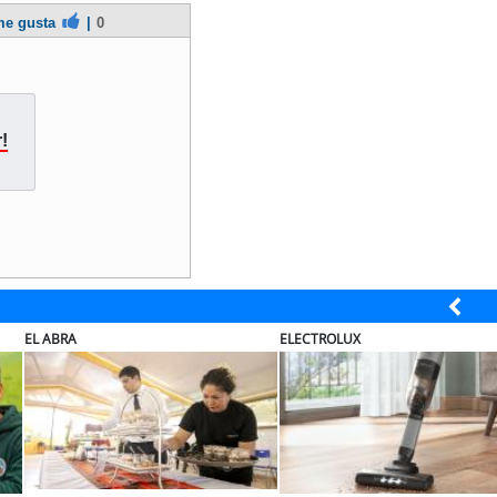
e gusta
|
0
!
EL ABRA
ELECTROLUX