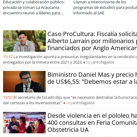
ducación y colaboración público-
Llaman a interiorizarse de los
rivada se toman La Araucanía:
programas de estudios para postular
ncuentro reunió a líderes para
informado al SAE
bordar las brechas y oportunidades
Caso ProCultura: Fiscalía solicit
Alberto Larraín por millonarios
financiados por Anglo America
15:12
La investigación apunta a presuntas irregularidades en la rendición
entregados por la minera entre 2021 y 2023.
soy
antofagasta
Biministro Daniel Mas y precio 
de US$6,55: “Debemos estar a la
13:52
El secretario de Estado dijo que "es necesario destrabar la burocracia
dar certezas a los inversionistas".
soy
antofagasta
Desde violencia en el pololeo ha
400 consultas en Feria Comunit
Obstetricia UA