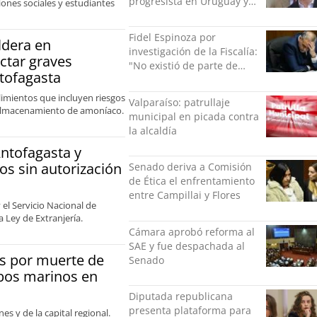
progresista en Uruguay y
ciones sociales y estudiantes
luego a Alemania
Fidel Espinoza por
ldera en
investigación de la Fiscalía:
ctar graves
"No existió de parte de
ntofagasta
nadie ningún acto de
violencia física ni verbal"
limientos que incluyen riesgos
Valparaíso: patrullaje
el almacenamiento de amoníaco.
municipal en picada contra
la alcaldía
Antofagasta y
os sin autorización
Senado deriva a Comisión
de Ética el enfrentamiento
entre Campillai y Flores
 el Servicio Nacional de
 Ley de Extranjería.
Cámara aprobó reforma al
SAE y fue despachada al
s por muerte de
Senado
obos marinos en
Diputada republicana
presenta plataforma para
es y de la capital regional.