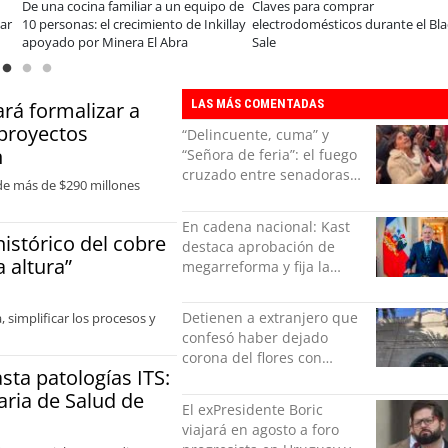
De una cocina familiar a un equipo de
Claves para comprar
10 personas: el crecimiento de Inkillay
electrodomésticos durante el Black
apoyado por Minera El Abra
Sale
LAS MÁS COMENTADAS
ará formalizar a
 proyectos
“Delincuente, cuma” y
n
“Señora de feria”: el fuego
cruzado entre senadoras
 de más de $290 millones
Flores y Campillai en el
Senado
En cadena nacional: Kast
histórico del cobre
destaca aprobación de
 altura”
megarreforma y fija la
seguridad como nuevo
desafío del Gobierno
Detienen a extranjero que
, simplificar los procesos y
confesó haber dejado
corona del flores con
sta patologías ITS:
amenazas al alcaide de la
aria de Salud de
exPenitenciaría
El exPresidente Boric
viajará en agosto a foro