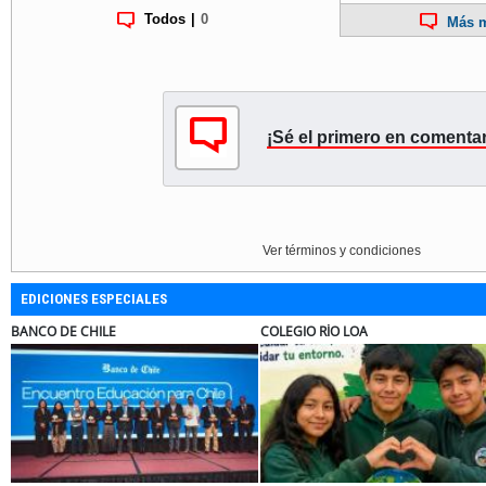
Todos
|
0
Más m
¡Sé el primero en comentar
Ver términos y condiciones
EDICIONES ESPECIALES
ANCO DE CHILE
COLEGIO RÍO LOA