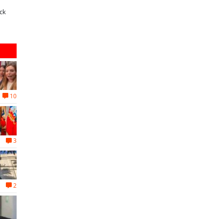
A dos años de la Ley Karin:
¿Qué buscan hoy las familias en la
especialistas afirman que el desafío es
tecnología para el hogar?
consolidar un cambio cultural en las
organizaciones
10
3
2