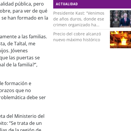
alidad pública, pero
ACTUALIDAD
cobre, para ver de qué
Presidente Kast: “Venimos
 se han formado en la
de años duros, donde ese
crimen organizado ha
ocupado un lugar que no
Precio del cobre alcanzó
amente a las familias.
le corresponde”
nuevo máximo histórico
a, de Taltal, me
ijos. Jóvenes
que las puertas se
l de la familia?”,
de formación e
 brazos que no
problemática debe ser
a del Ministerio del
to: “Se trata de un
ias de la región de