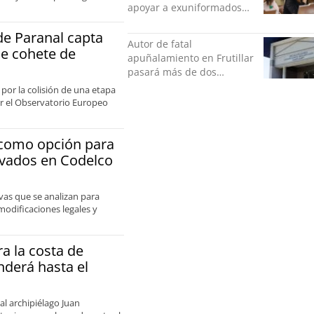
apoyar a exuniformados
condenados tras estallido
de Paranal capta
social
Autor de fatal
de cohete de
apuñalamiento en Frutillar
pasará más de dos
décadas en la cárcel
 por la colisión de una etapa
por el Observatorio Europeo
e como opción para
ivados en Codelco
vas que se analizan para
modificaciones legales y
a la costa de
derá hasta el
al archipiélago Juan