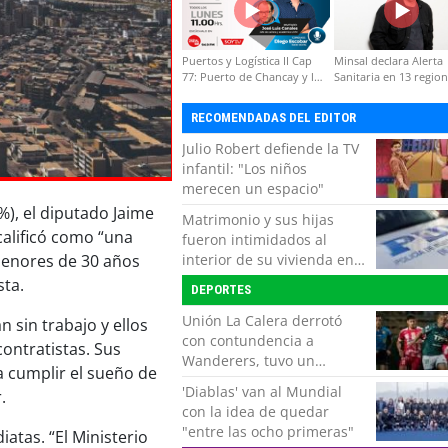
Puertos y Logística II Cap
Minsal declara Alerta
77: Puerto de Chancay y la
Sanitaria en 13 regio
competitividad de Chile
por virus hanta
RECOMENDADAS DEL EDITOR
Julio Robert defiende la TV
infantil: "Los niños
merecen un espacio"
%), el diputado Jaime
Matrimonio y sus hijas
calificó como “una
fueron intimidados al
interior de su vivienda en
 menores de 30 años
Puente Alto
sta.
DEPORTES
Unión La Calera derrotó
 sin trabajo y ellos
con contundencia a
ontratistas. Sus
Wanderers, tuvo un
 cumplir el sueño de
respiro y clasificó en Copa
'Diablas' van al Mundial
.
Chile
con la idea de quedar
"entre las ocho primeras"
atas. “El Ministerio