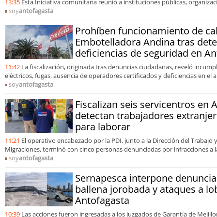
13:35
Esta Iniciativa comunitaria reunió a instituciones públicas, organiza
soy
antofagasta
Prohíben funcionamiento de ca
Embotelladora Andina tras dete
deficiencias de seguridad en A
11:42
La fiscalización, originada tras denuncias ciudadanas, reveló incump
eléctricos, fugas, ausencia de operadores certificados y deficiencias en 
soy
antofagasta
Fiscalizan seis servicentros en 
detectan trabajadores extranjer
para laborar
11:21
El operativo encabezado por la PDI, junto a la Dirección del Trabajo y
Migraciones, terminó con cinco personas denunciadas por infracciones a la
soy
antofagasta
Sernapesca interpone denuncia
ballena jorobada y ataques a l
Antofagasta
10:39
Las acciones fueron ingresadas a los juzgados de Garantía de Mejillon