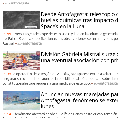
soy
antofagasta
Desde Antofagasta: telescopio 
huellas químicas tras impacto 
SpaceX en la Luna
09:55
El Very Large Telescope detectó sodio y litio en la columna generada
del Falcon 9 con la superficie lunar. Las observaciones serán analizadas 
Austral.
soy
antofagasta
División Gabriela Mistral surg
una eventual asociación con pr
09:36
La operación de la Región de Antofagasta aparece entre las alternati
asegurar su continuidad, aunque la posibilidad abrió un debate sobre las 
constitucionales que requeriría una medida de este tipo.
soy
antofagasta
Anuncian nuevas marejadas par
Antofagasta: fenómeno se exten
lunes
09:14
El fenómeno afectará desde el Golfo de Penas hasta Arica y también 