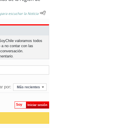
 para escuchar la Noticia
n SoyChile valoramos todos
 a no contar con las
 conversación.
entario.
r por:
Más recientes
Soy
Iniciar sesión