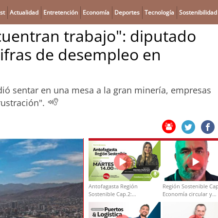
st
Actualidad
Entretención
Economía
Deportes
Tecnología
Sostenibilidad
cuentran trabajo": diputado
 cifras de desempleo en
pidió sentar en una mesa a la gran minería, empresas
rustración".
Antofagasta Región
Región Sostenible Cap
Sostenible Cap.2:
Economía circular y
Educación ambiental y
desarrollo regional
formación de capacidades
técnicas