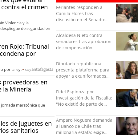
 contra el crimen
Feriantes responden a
Camila Flores tras
discusión en el Senado:
in Violencia y la
“Ser mujer de feria es un
l despliegue de seguridad en
orgullo”
Alcaldesa Nieto contra
senadores tras aprobación
en Rojo: Tribunal
de compensación
u condena por
municipal: "Gobierno
indolente"
Diputada republicana
 por la ley.
soy
antofagasta
presenta plataforma para
apoyar a exuniformados
s proveedoras en
condenados tras estallido
 la Minería
social
Fidel Espinoza por
investigación de la Fiscalía:
"No existió de parte de
a jornada maratónica que
nadie ningún acto de
violencia física ni verbal"
Amparo Noguera demanda
ales de juguetes en
al Banco de Chile tras
os sanitarios
millonaria estafa: exige