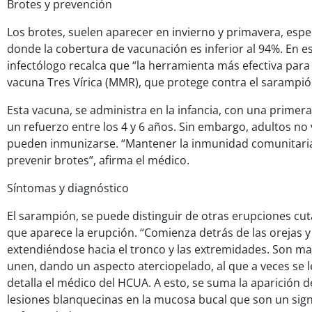
Brotes y prevención
Los brotes, suelen aparecer en invierno y primavera, esp
donde la cobertura de vacunación es inferior al 94%. En es
infectólogo recalca que “la herramienta más efectiva para e
vacuna Tres Vírica (MMR), que protege contra el sarampió
Esta vacuna, se administra en la infancia, con una primera
un refuerzo entre los 4 y 6 años. Sin embargo, adultos n
pueden inmunizarse. “Mantener la inmunidad comunitaria
prevenir brotes”, afirma el médico.
Síntomas y diagnóstico
El sarampión, se puede distinguir de otras erupciones cu
que aparece la erupción. “Comienza detrás de las orejas y 
extendiéndose hacia el tronco y las extremidades. Son m
unen, dando un aspecto aterciopelado, al que a veces se le 
detalla el médico del HCUA. A esto, se suma la aparición 
lesiones blanquecinas en la mucosa bucal que son un signo