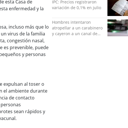
de esta Casa de
IPC: Precios registraron
variación de 0,1% en julio
 esta enfermedad y la
Hombres intentaron
sa, incluso más que lo
atropellar a un carabinero
un virus de la familia
y cayeron a un canal de
regadío en Peñalolén
ta, congestión nasal,
ue es prevenible, puede
 pequeños y personas
se expulsan al toser o
en el ambiente durante
encia de contacto
8 personas
 brotes sean rápidos y
vacunal.