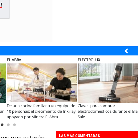
!
MUTUAL
ELECTROLUX
A dos años de la Ley Karin:
¿Qué buscan hoy las familias en la
especialistas afirman que el desafío es
tecnología para el hogar?
consolidar un cambio cultural en las
organizaciones
LAS MÁS COMENTADAS
ores que estarán