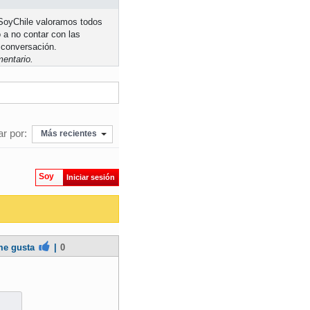
n SoyChile valoramos todos
 a no contar con las
 conversación.
entario.
r por:
Más recientes
Soy
Iniciar sesión
e gusta
|
0