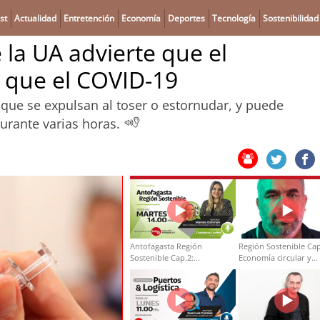
st
Actualidad
Entretención
Economía
Deportes
Tecnología
Sostenibilidad
 la UA advierte que el
 que el COVID-19
as que se expulsan al toser o estornudar, y puede
urante varias horas.
Antofagasta Región
Región Sostenible Cap
Sostenible Cap.2:
Economía circular y
Educación ambiental y
desarrollo regional
formación de capacidades
técnicas