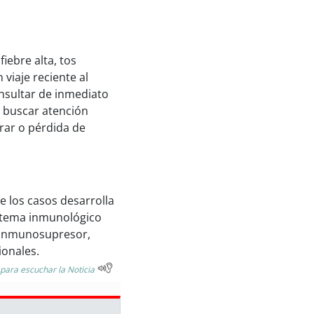
fiebre alta, tos
viaje reciente al
nsultar de inmediato
e buscar atención
rar o pérdida de
e los casos desarrolla
stema inmunológico
o inmunosupresor,
ionales.
 para escuchar la Noticia