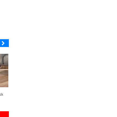
JAC SUNRAY
BANCO DE CHILE
JAC renueva el Sunray y se convierte
Lanzan convocatorias para los
en el minibús con la mejor relación
concursos nacionales Impacto
precio-equipamiento
Emprendedor Escolar y Universit