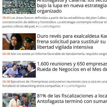
bajo la lupa en nueva estrategia
organizado
08:49
Las áreas fueron definidas a partir de las estadísticas del plan Calles s
concentración de delitos y homicidios. La estrategia contempla reforzar e
puntos críticos del país.
soy
antofagasta
Duro revés para exalcaldesa Kar
frena solicitud para sustituir s
libertad vigilada intensiva
06-08
Aún no existe un informe favorable de Gendarmería, requisito exigido
1.600 reuniones y 650 empresa
Rueda de Negocios en el Mes de
06-08
Ejecutivos de 19 empresas sostuvieron reuniones cara a cara en un
fortaleció el networking entre compañías.
soy
antofagasta
81% de las fiscalizaciones a loc
Antofagasta terminó con sumari