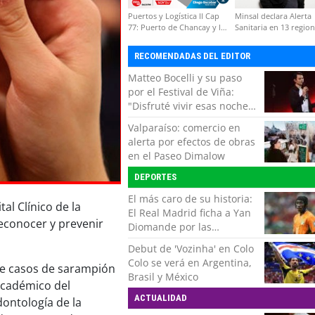
Puertos y Logística II Cap
Minsal declara Alerta
77: Puerto de Chancay y la
Sanitaria en 13 regio
competitividad de Chile
por virus hanta
RECOMENDADAS DEL EDITOR
Matteo Bocelli y su paso
por el Festival de Viña:
"Disfruté vivir esas noches.
Es momento de volver con
Valparaíso: comercio en
mi show"
alerta por efectos de obras
en el Paseo Dimalow
DEPORTES
El más caro de su historia:
al Clínico de la
El Real Madrid ficha a Yan
econocer y prevenir
Diomande por las
próximas siete temporadas
Debut de 'Vozinha' en Colo
Colo se verá en Argentina,
 de casos de sarampión
Brasil y México
 académico del
ACTUALIDAD
ontología de la