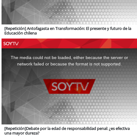
[Repetición] Antofagasta en Transformación: El presente y futuro de la
Educación chilena
This
is
a
The media could not be loaded, either because the server or
modal
window.
network failed or because the format is not supported.
[Repetición]Debate por la edad de responsabilidad penal: ¿es efectiva
una mayor dureza?