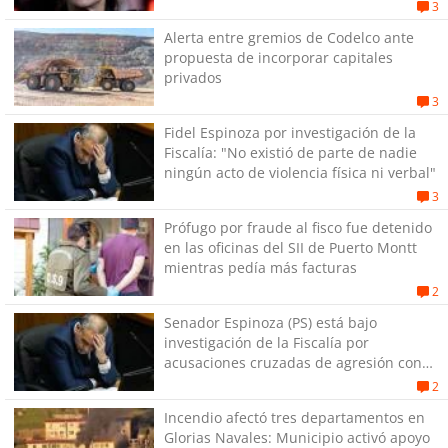
3
Alerta entre gremios de Codelco ante
propuesta de incorporar capitales
privados
3
Fidel Espinoza por investigación de la
Fiscalía: "No existió de parte de nadie
ningún acto de violencia física ni verbal"
3
Prófugo por fraude al fisco fue detenido
en las oficinas del SII de Puerto Montt
mientras pedía más facturas
2
Senador Espinoza (PS) está bajo
investigación de la Fiscalía por
acusaciones cruzadas de agresión con
su pareja
2
Incendio afectó tres departamentos en
Glorias Navales: Municipio activó apoyo