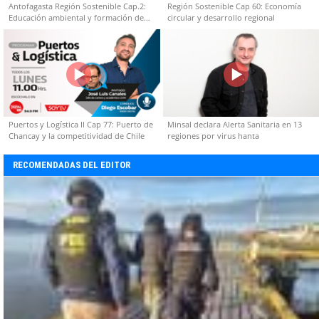
Antofagasta Región Sostenible Cap.2:
Región Sostenible Cap 60: Economía
Educación ambiental y formación de
circular y desarrollo regional
capacidades técnicas
Puertos y Logística II Cap 77: Puerto de
Minsal declara Alerta Sanitaria en 13
Chancay y la competitividad de Chile
regiones por virus hanta
RECOMENDADAS DEL EDITOR