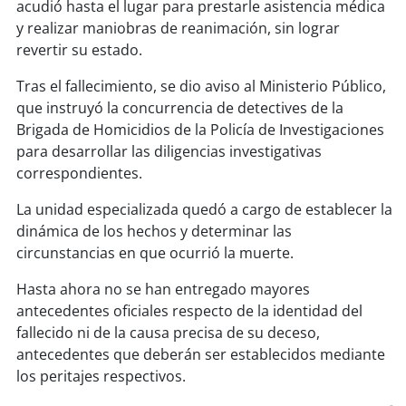
soy
sanantonio
acudió hasta el lugar para prestarle asistencia médica
y realizar maniobras de reanimación, sin lograr
soy
chillán
revertir su estado.
Tras el fallecimiento, se dio aviso al Ministerio Público,
soy
sancarlos
que instruyó la concurrencia de detectives de la
Brigada de Homicidios de la Policía de Investigaciones
soy
talcahuano
para desarrollar las diligencias investigativas
correspondientes.
soy
concepción
La unidad especializada quedó a cargo de establecer la
soy
coronel
dinámica de los hechos y determinar las
circunstancias en que ocurrió la muerte.
soy
arauco
Hasta ahora no se han entregado mayores
antecedentes oficiales respecto de la identidad del
soy
temuco
fallecido ni de la causa precisa de su deceso,
antecedentes que deberán ser establecidos mediante
soy
valdivia
los peritajes respectivos.
soy
osorno