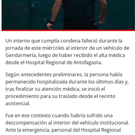
Sostenibilidad
soy
chile
soy
arica
Un interno que cumplía condena falleció durante la
soy
iquique
jornada de este miércoles al interior de un vehículo de
Gendarmería, luego de haber recibido el alta médica
desde el Hospital Regional de Antofagasta.
soy
calama
Según antecedentes preliminares, la persona había
soy
antofagasta
permanecido hospitalizada durante los últimos días y,
tras finalizar su atención médica, se inició el
soy
copiapó
procedimiento para su traslado desde el recinto
asistencial.
soy
valparaíso
Fue en ese contexto cuando habría sufrido una
soy
quillota
descompensación al interior del vehículo institucional.
Ante la emergencia, personal del Hospital Regional