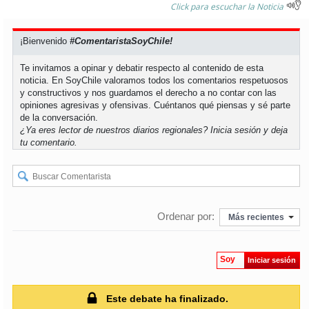
Click para escuchar la Noticia
soy
puertomontt
¡Bienvenido
#ComentaristaSoyChile!
soy
chiloé
Te invitamos a opinar y debatir respecto al contenido de esta
noticia. En SoyChile valoramos todos los comentarios respetuosos
y constructivos y nos guardamos el derecho a no contar con las
opiniones agresivas y ofensivas. Cuéntanos qué piensas y sé parte
de la conversación.
¿Ya eres lector de nuestros diarios regionales?
Inicia sesión
y deja
tu comentario.
Ordenar por:
Más recientes
Soy
Iniciar sesión
Este debate ha finalizado.