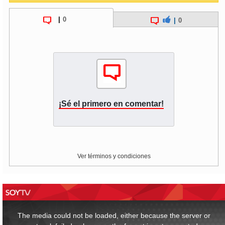
|
0
|
0
¡Sé el primero en comentar!
Ver términos y condiciones
This
is
a
The media could not be loaded, either because the server or
modal
window.