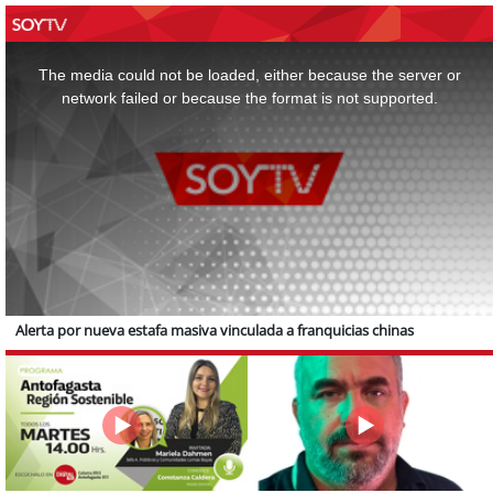
This
is
a
The media could not be loaded, either because the server or
modal
window.
network failed or because the format is not supported.
Alerta por nueva estafa masiva vinculada a franquicias chinas