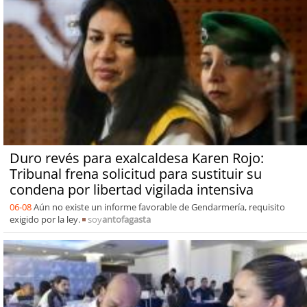
Duro revés para exalcaldesa Karen Rojo:
Tribunal frena solicitud para sustituir su
condena por libertad vigilada intensiva
06-08
Aún no existe un informe favorable de Gendarmería, requisito
exigido por la ley.
soy
antofagasta