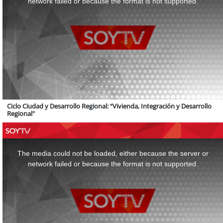
network failed or because the format is not supported.
Ciclo Ciudad y Desarrollo Regional: “Vivienda, Integración y Desarrollo
Regional"
This
is
a
The media could not be loaded, either because the server or
modal
window.
network failed or because the format is not supported.