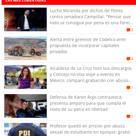
LAS MÁS COMENTADAS
Lucho Miranda por dichos de Flores
contra senadora Campillai: "Pensar que
todo se consigue por pena es una forma
de quitar dignidad"
5
Alerta entre gremios de Codelco ante
propuesta de incorporar capitales
privados
4
Alcaldesa de La Cruz hizo sus descargos
y Concejo no visa viaje a evento en
México: comparó grabación con abuso
sexual infantil
1
Defensa de Karen Rojo contraataca:
presenta amparo para que cumpla el
resto de su pena en libertad
1
Profesor quedó en prisión por abuso
sexual de estudiante en Iquique: grabó