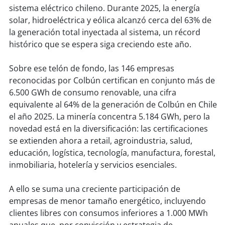
soy
sanantonio
sistema eléctrico chileno. Durante 2025, la energía
solar, hidroeléctrica y eólica alcanzó cerca del 63% de
soy
chillán
la generación total inyectada al sistema, un récord
histórico que se espera siga creciendo este año.
soy
sancarlos
Sobre ese telón de fondo, las 146 empresas
soy
talcahuano
reconocidas por Colbún certifican en conjunto más de
6.500 GWh de consumo renovable, una cifra
soy
concepción
equivalente al 64% de la generación de Colbún en Chile
el año 2025. La minería concentra 5.184 GWh, pero la
soy
coronel
novedad está en la diversificación: las certificaciones
se extienden ahora a retail, agroindustria, salud,
soy
arauco
educación, logística, tecnología, manufactura, forestal,
inmobiliaria, hotelería y servicios esenciales.
soy
temuco
A ello se suma una creciente participación de
soy
valdivia
empresas de menor tamaño energético, incluyendo
clientes libres con consumos inferiores a 1.000 MWh
soy
osorno