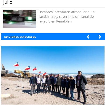
julio
Hombres intentaron atropellar a un
carabinero y cayeron a un canal de
regadío en Peñalolén
EDICIONES ESPECIALES
BANCO DE CHILE