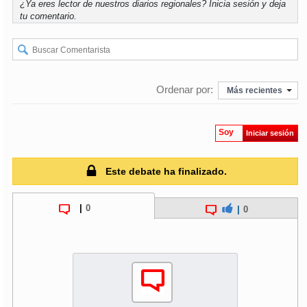
¿Ya eres lector de nuestros diarios regionales?
Inicia sesión
y deja
tu comentario.
Ordenar por:
Más recientes
Soy
Iniciar sesión
Este debate ha finalizado.
|
0
|
0