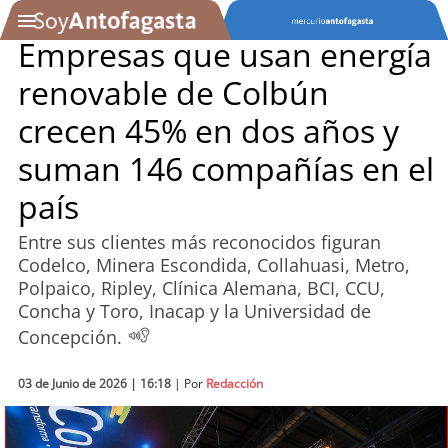
Empresas que usan energía
renovable de Colbún
SOYTV
crecen 45% en dos años y
suman 146 compañías en el
Podcast
país
Actualidad
Entre sus clientes más reconocidos figuran
Codelco, Minera Escondida, Collahuasi, Metro,
Entretención
Polpaico, Ripley, Clínica Alemana, BCI, CCU,
Concha y Toro, Inacap y la Universidad de
Economía
Concepción.
Deportes
03 de Junio de 2026 | 16:18
| Por
Redacción
Tecnología