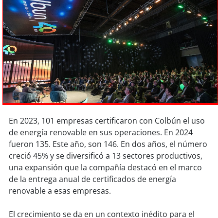
Sostenibilidad
soy
chile
soy
arica
soy
iquique
soy
calama
En 2023, 101 empresas certificaron con Colbún el uso
soy
antofagasta
de energía renovable en sus operaciones. En 2024
fueron 135. Este año, son 146. En dos años, el número
soy
copiapó
creció 45% y se diversificó a 13 sectores productivos,
una expansión que la compañía destacó en el marco
soy
valparaíso
de la entrega anual de certificados de energía
renovable a esas empresas.
soy
quillota
El crecimiento se da en un contexto inédito para el