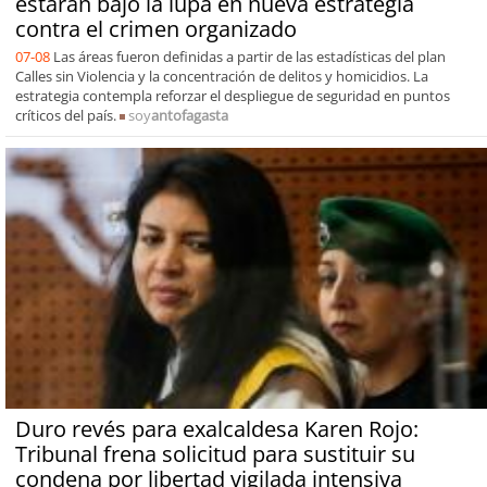
estarán bajo la lupa en nueva estrategia
contra el crimen organizado
07-08
Las áreas fueron definidas a partir de las estadísticas del plan
Calles sin Violencia y la concentración de delitos y homicidios. La
estrategia contempla reforzar el despliegue de seguridad en puntos
críticos del país.
soy
antofagasta
Duro revés para exalcaldesa Karen Rojo:
Tribunal frena solicitud para sustituir su
condena por libertad vigilada intensiva