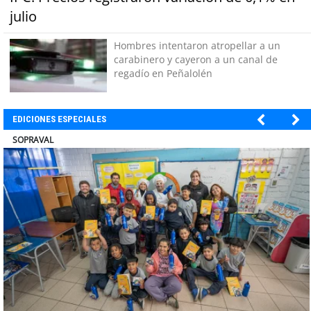
julio
Hombres intentaron atropellar a un
carabinero y cayeron a un canal de
regadío en Peñalolén
EDICIONES ESPECIALES
ULTRAPORT