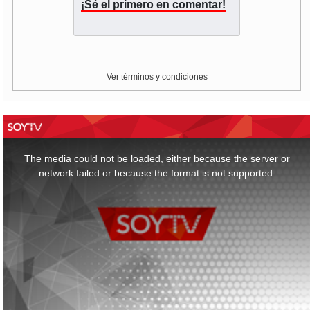
¡Sé el primero en comentar!
Ver términos y condiciones
This
is
a
The media could not be loaded, either because the server or
modal
window.
network failed or because the format is not supported.