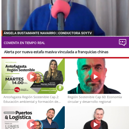
Stream
Unmute
Type
COMENTA EN TIEMPO REAL
Alerta por nueva estafa masiva vinculada a franquicias chinas
Antofagasta Región Sostenible Cap.2:
Región Sostenible Cap 60: Economía
Educación ambiental y formación de
circular y desarrollo regional
capacidades técnicas