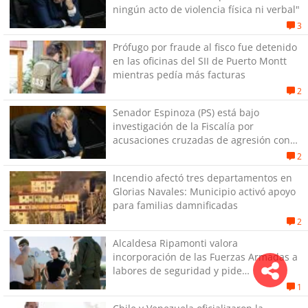
ningún acto de violencia física ni verbal"
3
Prófugo por fraude al fisco fue detenido
en las oficinas del SII de Puerto Montt
mientras pedía más facturas
2
Senador Espinoza (PS) está bajo
investigación de la Fiscalía por
acusaciones cruzadas de agresión con
su pareja
2
Incendio afectó tres departamentos en
Glorias Navales: Municipio activó apoyo
para familias damnificadas
2
Alcaldesa Ripamonti valora
incorporación de las Fuerzas Armadas a
labores de seguridad y pide
“responsabilidad política”
1