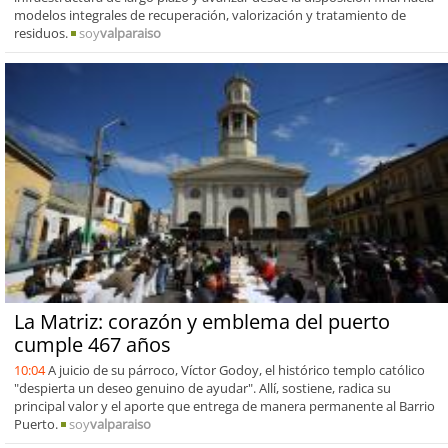
modelos integrales de recuperación, valorización y tratamiento de
residuos.
soy
valparaiso
La Matriz: corazón y emblema del puerto
cumple 467 años
10:04
A juicio de su párroco, Víctor Godoy, el histórico templo católico
"despierta un deseo genuino de ayudar". Allí, sostiene, radica su
principal valor y el aporte que entrega de manera permanente al Barrio
Puerto.
soy
valparaiso