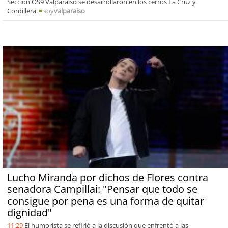
Sección OS9 Valparaíso se desarrollaron en los cerros La Cruz y
Cordillera.
soy
valparaiso
Lucho Miranda por dichos de Flores contra
senadora Campillai: "Pensar que todo se
consigue por pena es una forma de quitar
dignidad"
11:29
El humorista se refirió a la discusión que enfrentó a las