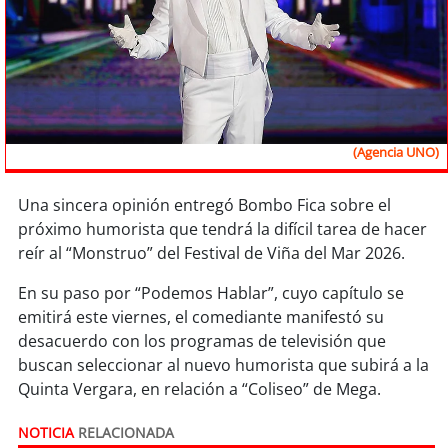
Sostenibilidad
soy
chile
soy
arica
(Agencia UNO)
soy
iquique
Una sincera opinión entregó Bombo Fica sobre el
soy
calama
próximo humorista que tendrá la difícil tarea de hacer
reír al “Monstruo” del Festival de Viña del Mar 2026.
soy
antofagasta
En su paso por “Podemos Hablar”, cuyo capítulo se
soy
copiapó
emitirá este viernes, el comediante manifestó su
desacuerdo con los programas de televisión que
soy
valparaíso
buscan seleccionar al nuevo humorista que subirá a la
Quinta Vergara, en relación a “Coliseo” de Mega.
soy
quillota
NOTICIA
RELACIONADA