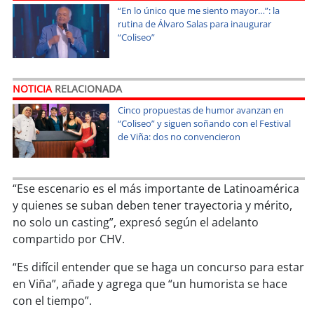
soy
sanantonio
“En lo único que me siento mayor…”: la
rutina de Álvaro Salas para inaugurar
soy
chillán
“Coliseo”
soy
sancarlos
NOTICIA
RELACIONADA
soy
talcahuano
Cinco propuestas de humor avanzan en
“Coliseo” y siguen soñando con el Festival
de Viña: dos no convencieron
soy
concepción
soy
coronel
“Ese escenario es el más importante de Latinoamérica
y quienes se suban deben tener trayectoria y mérito,
soy
arauco
no solo un casting”, expresó según el adelanto
compartido por CHV.
soy
temuco
“Es difícil entender que se haga un concurso para estar
soy
valdivia
en Viña”, añade y agrega que “un humorista se hace
con el tiempo”.
soy
osorno