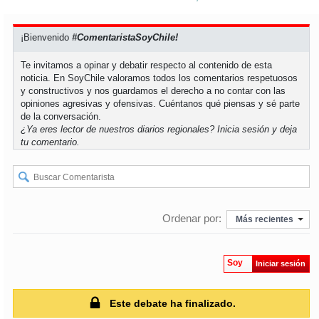
soy
puertomontt
¡Bienvenido
#ComentaristaSoyChile!
Te invitamos a opinar y debatir respecto al contenido de esta
soy
chiloé
noticia. En SoyChile valoramos todos los comentarios respetuosos
y constructivos y nos guardamos el derecho a no contar con las
opiniones agresivas y ofensivas. Cuéntanos qué piensas y sé parte
de la conversación.
¿Ya eres lector de nuestros diarios regionales?
Inicia sesión
y deja
tu comentario.
Ordenar por:
Más recientes
Soy
Iniciar sesión
Este debate ha finalizado.