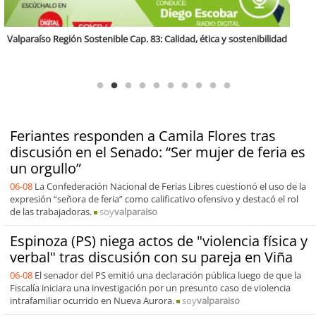
Antofagasta Región Sostenible Cap.2: Educación ambiental y formación
de capacidades técnicas
Feriantes responden a Camila Flores tras
discusión en el Senado: “Ser mujer de feria es
un orgullo”
06-08
La Confederación Nacional de Ferias Libres cuestionó el uso de la
expresión “señora de feria” como calificativo ofensivo y destacó el rol
de las trabajadoras.
soy
valparaiso
Espinoza (PS) niega actos de "violencia física y
verbal" tras discusión con su pareja en Viña
06-08
El senador del PS emitió una declaración pública luego de que la
Fiscalía iniciara una investigación por un presunto caso de violencia
intrafamiliar ocurrido en Nueva Aurora.
soy
valparaiso