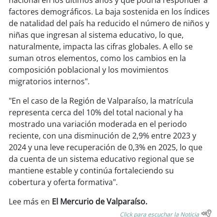
nacional en los últimos años y que podría responder a
soy
sanantonio
factores demográficos. La baja sostenida en los índices
de natalidad del país ha reducido el número de niños y
soy
chillán
niñas que ingresan al sistema educativo, lo que,
naturalmente, impacta las cifras globales. A ello se
soy
sancarlos
suman otros elementos, como los cambios en la
composición poblacional y los movimientos
soy
talcahuano
migratorios internos".
soy
concepción
"En el caso de la Región de Valparaíso, la matrícula
representa cerca del 10% del total nacional y ha
soy
coronel
mostrado una variación moderada en el periodo
reciente, con una disminución de 2,9% entre 2023 y
soy
arauco
2024 y una leve recuperación de 0,3% en 2025, lo que
da cuenta de un sistema educativo regional que se
soy
temuco
mantiene estable y continúa fortaleciendo su
cobertura y oferta formativa".
soy
valdivia
Lee más en
El Mercurio de Valparaíso.
Click para escuchar la Noticia
soy
osorno