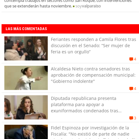
contempla trabajos en sectores como San Roque, con intervenciones
que se extenderán hasta noviembre.
soy
valparaiso
LAS MÁS COMENTADAS
Feriantes responden a Camila Flores tras
discusión en el Senado: “Ser mujer de
feria es un orgullo”
4
Alcaldesa Nieto contra senadores tras
aprobación de compensación municipal:
"Gobierno indolente"
4
Diputada republicana presenta
plataforma para apoyar a
exuniformados condenados tras
estallido social
3
Fidel Espinoza por investigación de la
Fiscalía: "No existió de parte de nadie