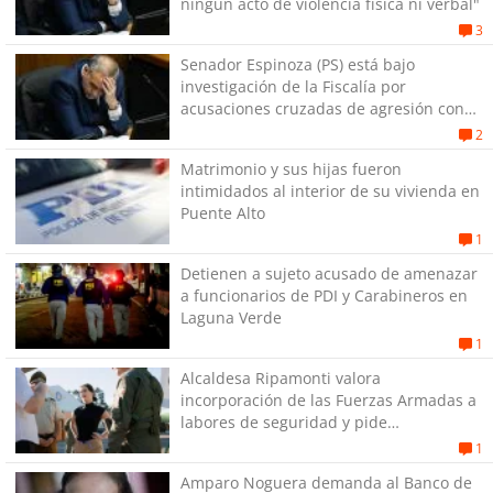
ningún acto de violencia física ni verbal"
3
Senador Espinoza (PS) está bajo
investigación de la Fiscalía por
acusaciones cruzadas de agresión con
su pareja
2
Matrimonio y sus hijas fueron
intimidados al interior de su vivienda en
Puente Alto
1
Detienen a sujeto acusado de amenazar
a funcionarios de PDI y Carabineros en
Laguna Verde
1
Alcaldesa Ripamonti valora
incorporación de las Fuerzas Armadas a
labores de seguridad y pide
“responsabilidad política”
1
Amparo Noguera demanda al Banco de