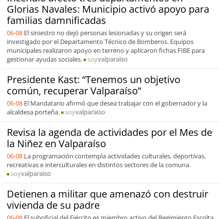
Glorias Navales: Municipio activó apoyo para
familias damnificadas
06-08
El siniestro no dejó personas lesionadas y su origen será
investigado por el Departamento Técnico de Bomberos. Equipos
municipales realizaron apoyo en terreno y aplicaron fichas FIBE para
gestionar ayudas sociales.
soy
valparaiso
Presidente Kast: “Tenemos un objetivo
común, recuperar Valparaíso”
06-08
El Mandatario afirmó que desea trabajar con el gobernador y la
alcaldesa porteña.
soy
valparaiso
Revisa la agenda de actividades por el Mes de
la Niñez en Valparaíso
06-08
La programación contempla actividades culturales, deportivas,
recreativas e interculturales en distintos sectores de la comuna.
soy
valparaiso
Detienen a militar que amenazó con destruir
vivienda de su padre
06-08
El suboficial del Ejército es miembro activo del Regimiento Escolta