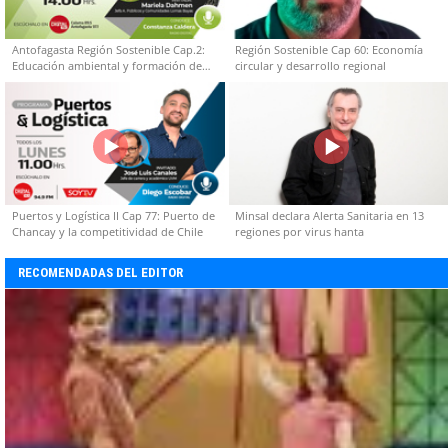
Antofagasta Región Sostenible Cap.2:
Región Sostenible Cap 60: Economía
Educación ambiental y formación de
circular y desarrollo regional
capacidades técnicas
Puertos y Logística II Cap 77: Puerto de
Minsal declara Alerta Sanitaria en 13
Chancay y la competitividad de Chile
regiones por virus hanta
RECOMENDADAS DEL EDITOR