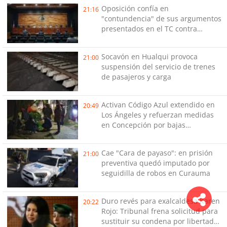
Oposición confía en
21:16
"contundencia" de sus argumentos
presentados en el TC contra
Reconstrucción
Socavón en Hualqui provoca
21:00
suspensión del servicio de trenes
de pasajeros y carga
Activan Código Azul extendido en
20:49
Los Ángeles y refuerzan medidas
en Concepción por bajas
temperaturas de este fin de
semana
Cae "Cara de payaso": en prisión
21:00
preventiva quedó imputado por
seguidilla de robos en Curauma
Duro revés para exalcaldesa Karen
20:22
Rojo: Tribunal frena solicitud para
sustituir su condena por libertad