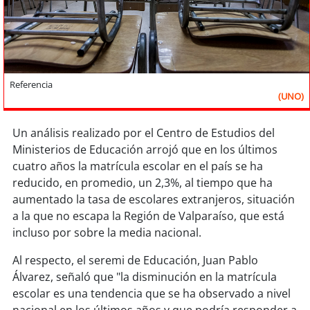
Sostenibilidad
soy
chile
soy
arica
Referencia
(UNO)
soy
iquique
Un análisis realizado por el Centro de Estudios del
soy
calama
Ministerios de Educación arrojó que en los últimos
cuatro años la matrícula escolar en el país se ha
soy
antofagasta
reducido, en promedio, un 2,3%, al tiempo que ha
aumentado la tasa de escolares extranjeros, situación
soy
copiapó
a la que no escapa la Región de Valparaíso, que está
incluso por sobre la media nacional.
soy
valparaíso
Al respecto, el seremi de Educación, Juan Pablo
Álvarez, señaló que "la disminución en la matrícula
soy
quillota
escolar es una tendencia que se ha observado a nivel