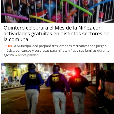
Quintero celebrará el Mes de la Niñez con
actividades gratuitas en distintos sectores de
la comuna
06-08
La Municipalidad preparó tres jornadas recreativas con juegos,
música, concursos y sorpresas para niños, niñas y sus familias durante
agosto.
soy
valparaiso