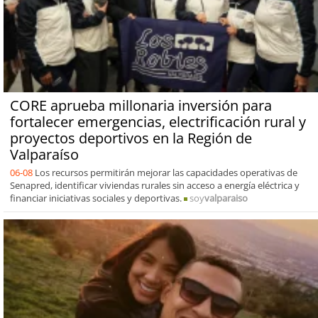
CORE aprueba millonaria inversión para
fortalecer emergencias, electrificación rural y
proyectos deportivos en la Región de
Valparaíso
06-08
Los recursos permitirán mejorar las capacidades operativas de
Senapred, identificar viviendas rurales sin acceso a energía eléctrica y
financiar iniciativas sociales y deportivas.
soy
valparaiso