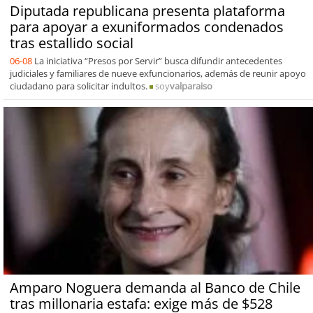
Diputada republicana presenta plataforma
para apoyar a exuniformados condenados
tras estallido social
06-08
La iniciativa “Presos por Servir” busca difundir antecedentes
judiciales y familiares de nueve exfuncionarios, además de reunir apoyo
ciudadano para solicitar indultos.
soy
valparaiso
Amparo Noguera demanda al Banco de Chile
tras millonaria estafa: exige más de $528