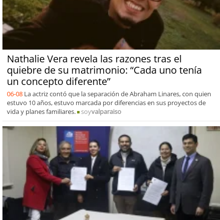
Nathalie Vera revela las razones tras el
quiebre de su matrimonio: “Cada uno tenía
un concepto diferente”
06-08
La actriz contó que la separación de Abraham Linares, con quien
estuvo 10 años, estuvo marcada por diferencias en sus proyectos de
vida y planes familiares.
soy
valparaiso