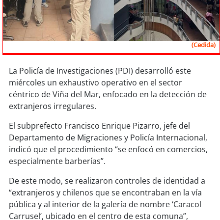
Sostenibilidad
soy
chile
(Cedida)
soy
arica
La Policía de Investigaciones (PDI) desarrolló este
soy
iquique
miércoles un exhaustivo operativo en el sector
céntrico de Viña del Mar, enfocado en la detección de
soy
calama
extranjeros irregulares.
El subprefecto Francisco Enrique Pizarro, jefe del
soy
antofagasta
Departamento de Migraciones y Policía Internacional,
indicó que el procedimiento “se enfocó en comercios,
soy
copiapó
especialmente barberías”.
soy
valparaíso
De este modo, se realizaron controles de identidad a
“extranjeros y chilenos que se encontraban en la vía
soy
quillota
pública y al interior de la galería de nombre ‘Caracol
Carrusel’, ubicado en el centro de esta comuna”,