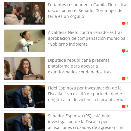
Feriantes responden a Camila Flores tras
discusión en el Senado: “Ser mujer de
feria es un orgullo”
4
Alcaldesa Nieto contra senadores tras
aprobación de compensación municipal:
"Gobierno indolente"
4
Diputada republicana presenta
plataforma para apoyar a
exuniformados condenados tras
estallido social
3
Fidel Espinoza por investigación de la
Fiscalía: "No existió de parte de nadie
ningún acto de violencia física ni verbal"
3
Senador Espinoza (PS) está bajo
investigación de la Fiscalía por
acusaciones cruzadas de agresión con