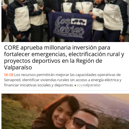
CORE aprueba millonaria inversión para
fortalecer emergencias, electrificación rural y
proyectos deportivos en la Región de
Valparaíso
06-08
Los recursos permitirán mejorar las capacidades operativas de
Senapred, identificar viviendas rurales sin acceso a energía eléctrica y
financiar iniciativas sociales y deportivas.
soy
valparaiso