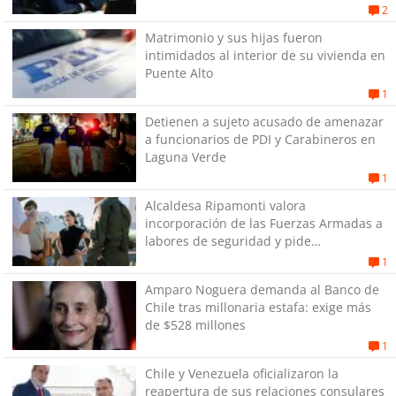
su pareja
2
Matrimonio y sus hijas fueron
intimidados al interior de su vivienda en
Puente Alto
1
Detienen a sujeto acusado de amenazar
a funcionarios de PDI y Carabineros en
Laguna Verde
1
Alcaldesa Ripamonti valora
incorporación de las Fuerzas Armadas a
labores de seguridad y pide
“responsabilidad política”
1
Amparo Noguera demanda al Banco de
Chile tras millonaria estafa: exige más
de $528 millones
1
Chile y Venezuela oficializaron la
reapertura de sus relaciones consulares