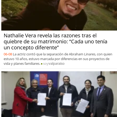
Nathalie Vera revela las razones tras el
quiebre de su matrimonio: “Cada uno tenía
un concepto diferente”
06-08
La actriz contó que la separación de Abraham Linares, con quien
estuvo 10 años, estuvo marcada por diferencias en sus proyectos de
vida y planes familiares.
soy
valparaiso