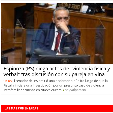
Espinoza (PS) niega actos de "violencia física y
verbal" tras discusión con su pareja en Viña
06-08
El senador del PS emitió una declaración pública luego de que la
Fiscalía iniciara una investigación por un presunto caso de violencia
intrafamiliar ocurrido en Nueva Aurora.
soy
valparaiso
LAS MÁS COMENTADAS