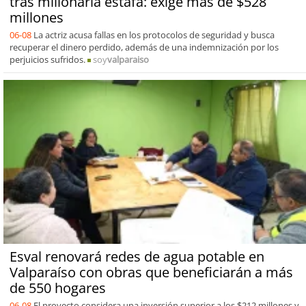
tras millonaria estafa: exige más de $528
millones
06-08
La actriz acusa fallas en los protocolos de seguridad y busca
recuperar el dinero perdido, además de una indemnización por los
perjuicios sufridos.
soy
valparaiso
Esval renovará redes de agua potable en
Valparaíso con obras que beneficiarán a más
de 550 hogares
06-08
El proyecto considera una inversión superior a los $212 millones y