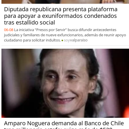
Diputada republicana presenta plataforma
para apoyar a exuniformados condenados
tras estallido social
06-08
La iniciativa “Presos por Servir” busca difundir antecedentes
judiciales y familiares de nueve exfuncionarios, además de reunir apoyo
ciudadano para solicitar indultos.
soy
valparaiso
Amparo Noguera demanda al Banco de Chile