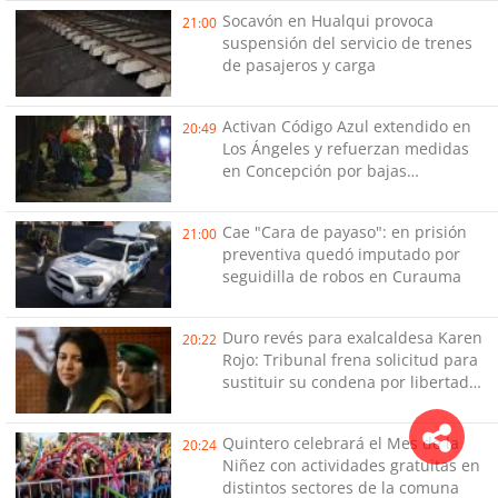
Socavón en Hualqui provoca
21:00
suspensión del servicio de trenes
de pasajeros y carga
Activan Código Azul extendido en
20:49
Los Ángeles y refuerzan medidas
en Concepción por bajas
temperaturas de este fin de
semana
Cae "Cara de payaso": en prisión
21:00
preventiva quedó imputado por
seguidilla de robos en Curauma
Duro revés para exalcaldesa Karen
20:22
Rojo: Tribunal frena solicitud para
sustituir su condena por libertad
vigilada intensiva
Quintero celebrará el Mes de la
20:24
Niñez con actividades gratuitas en
distintos sectores de la comuna