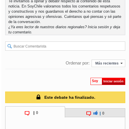
Te invitamos a opinar y debatir respecto al contenido de esta
noticia. En SoyChile valoramos todos los comentarios respetuosos
y constructivos y nos guardamos el derecho a no contar con las
soy
puertomontt
opiniones agresivas y ofensivas. Cuéntanos qué piensas y sé parte
de la conversación.
soy
chiloé
¿Ya eres lector de nuestros diarios regionales?
Inicia sesión
y deja
tu comentario.
Ordenar por:
Más recientes
Soy
Iniciar sesión
Este debate ha finalizado.
|
0
|
0