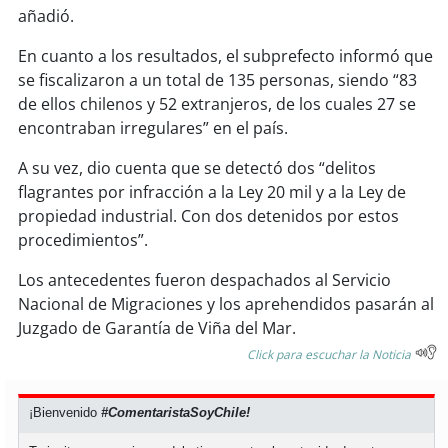
soy
sanantonio
añadió.
soy
chillán
En cuanto a los resultados, el subprefecto informó que
se fiscalizaron a un total de 135 personas, siendo “83
soy
sancarlos
de ellos chilenos y 52 extranjeros, de los cuales 27 se
encontraban irregulares” en el país.
soy
talcahuano
A su vez, dio cuenta que se detectó dos “delitos
flagrantes por infracción a la Ley 20 mil y a la Ley de
soy
concepción
propiedad industrial. Con dos detenidos por estos
procedimientos”.
soy
coronel
Los antecedentes fueron despachados al Servicio
soy
arauco
Nacional de Migraciones y los aprehendidos pasarán al
Juzgado de Garantía de Viña del Mar.
soy
temuco
Click para escuchar la Noticia
soy
valdivia
¡Bienvenido
#ComentaristaSoyChile!
soy
osorno