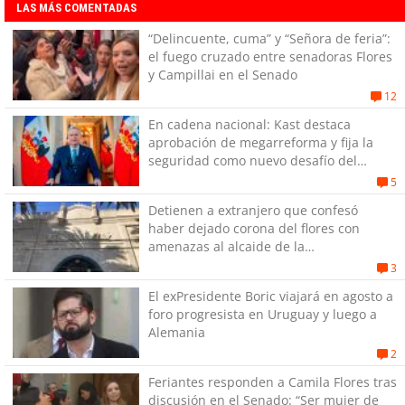
LAS MÁS COMENTADAS
“Delincuente, cuma” y “Señora de feria”:
el fuego cruzado entre senadoras Flores
y Campillai en el Senado
12
En cadena nacional: Kast destaca
aprobación de megarreforma y fija la
seguridad como nuevo desafío del
Gobierno
5
Detienen a extranjero que confesó
haber dejado corona del flores con
amenazas al alcaide de la
exPenitenciaría
3
El exPresidente Boric viajará en agosto a
foro progresista en Uruguay y luego a
Alemania
2
Feriantes responden a Camila Flores tras
discusión en el Senado: “Ser mujer de