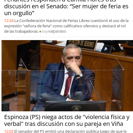
discusión en el Senado: “Ser mujer de feria es
un orgullo”
12:24
La Confederación Nacional de Ferias Libres cuestionó el uso de la
expresión “señora de feria” como calificativo ofensivo y destacó el rol
de las trabajadoras.
soy
valparaiso
Espinoza (PS) niega actos de "violencia física y
verbal" tras discusión con su pareja en Viña
12:03
El senador del PS emitió una declaración pública luego de que la