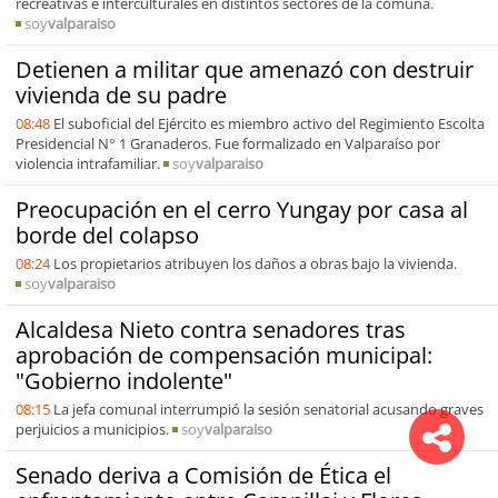
recreativas e interculturales en distintos sectores de la comuna.
soy
valparaiso
Detienen a militar que amenazó con destruir
vivienda de su padre
08:48
El suboficial del Ejército es miembro activo del Regimiento Escolta
Presidencial N° 1 Granaderos. Fue formalizado en Valparaíso por
violencia intrafamiliar.
soy
valparaiso
Preocupación en el cerro Yungay por casa al
borde del colapso
08:24
Los propietarios atribuyen los daños a obras bajo la vivienda.
soy
valparaiso
Alcaldesa Nieto contra senadores tras
aprobación de compensación municipal:
"Gobierno indolente"
08:15
La jefa comunal interrumpió la sesión senatorial acusando graves
perjuicios a municipios.
soy
valparaiso
Senado deriva a Comisión de Ética el