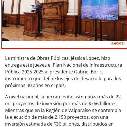
Sostenibilidad
soy
chile
soy
arica
(Cedida)
soy
iquique
La ministra de Obras Públicas, Jéssica López, hizo
soy
calama
entrega este jueves el Plan Nacional de Infraestructura
Pública 2025-2025 al presidente Gabriel Boric,
soy
antofagasta
instrumento que define los ejes de desarrollo para los
próximos 30 años en el país.
soy
copiapó
A nivel nacional, la herramienta sistematiza más de 22
soy
valparaíso
mil proyectos de inversión por más de $366 billones.
Mientras que en la Región de Valparaíso se contempla
soy
quillota
la ejecución de más de 2.150 proyectos, con una
inversión estimada de $36 billones, distribuidos en