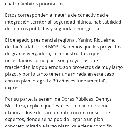
soy
sanantonio
cuatro ámbitos prioritarios.
Estos corresponden a materia de conectividad e
soy
chillán
integración territorial, seguridad hídrica, habitabilidad
de centros poblados y seguridad energética.
soy
sancarlos
El delegado presidencial regional, Yanino Riquelme,
soy
talcahuano
destacó la labor del MOP. “Sabemos que los proyectos
de gran envergadura, la infraestructura que
soy
concepción
necesitamos como país, son proyectos que
trascienden los gobiernos, son proyectos de muy largo
soy
coronel
plazo, y por lo tanto tener una mirada en este caso
con un plan integral a 30 años es fundamental”,
soy
arauco
expresó.
soy
temuco
Por su parte, la seremi de Obras Públicas, Dennys
Mendoza, explicó que “este es un plan que viene
soy
valdivia
elaborándose de hace un rato con un consejo de
expertos, donde se ha podido llegar a un plan
concreto mirado a largo plazo, que tiene como fin
soy
osorno