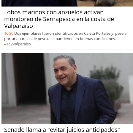
Lobos marinos con anzuelos activan
monitoreo de Sernapesca en la costa de
Valparaíso
16:30
Dos ejemplares fueron identificados en Caleta Portales y, pese a
portar aparejos de pesca, se mantienen en buenas condiciones.
soy
valparaiso
Senado llama a "evitar juicios anticipados"