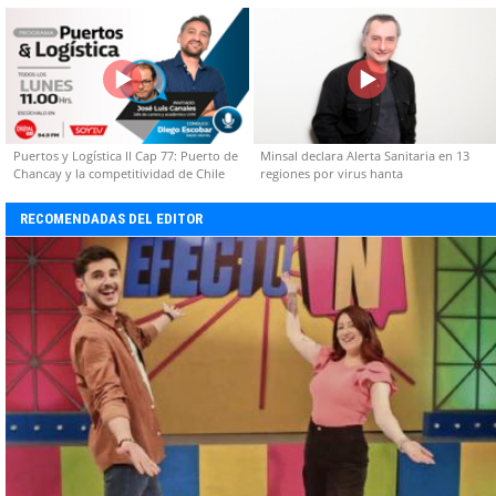
capacidades técnicas
Puertos y Logística II Cap 77: Puerto de
Minsal declara Alerta Sanitaria en 13
Chancay y la competitividad de Chile
regiones por virus hanta
RECOMENDADAS DEL EDITOR