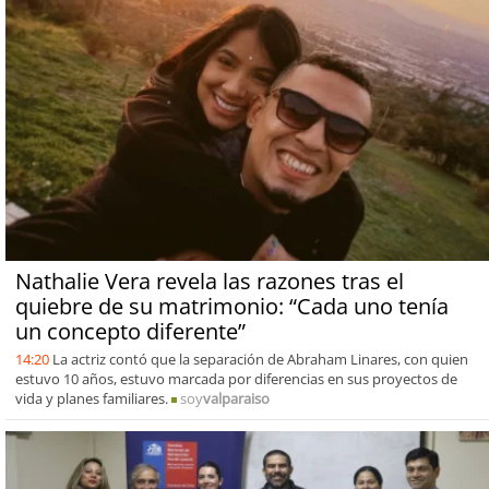
Nathalie Vera revela las razones tras el
quiebre de su matrimonio: “Cada uno tenía
un concepto diferente”
14:20
La actriz contó que la separación de Abraham Linares, con quien
estuvo 10 años, estuvo marcada por diferencias en sus proyectos de
vida y planes familiares.
soy
valparaiso