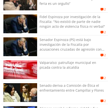
feria es un orgullo”
2
Fidel Espinoza por investigación de la
Fiscalía: "No existió de parte de nadie
ningún acto de violencia física ni verbal"
2
Senador Espinoza (PS) está bajo
investigación de la Fiscalía por
acusaciones cruzadas de agresión con
su pareja
2
Valparaíso: patrullaje municipal en
picada contra la alcaldía
2
Senado deriva a Comisión de Ética el
enfrentamiento entre Campillai y Flores
2