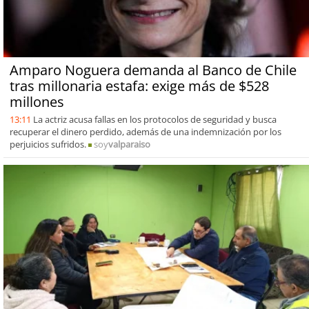
Amparo Noguera demanda al Banco de Chile
tras millonaria estafa: exige más de $528
millones
13:11
La actriz acusa fallas en los protocolos de seguridad y busca
recuperar el dinero perdido, además de una indemnización por los
perjuicios sufridos.
soy
valparaiso