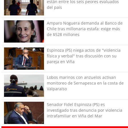
están entre los seis peores evaluados
del país
Amparo Noguera demanda al Banco de
Chile tras millonaria estafa: exige más
de $528 millones
Espinoza (PS) niega actos de "violencia
física y verbal" tras discusión con su
pareja en Viña
Lobos marinos con anzuelos activan
monitoreo de Sernapesca en la costa de
Valparaíso
Senador Fidel Espinoza (PS) es
investigado tras denuncia por violencia
intrafamiliar en Viña del Mar