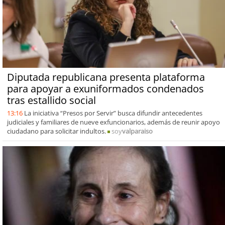
Diputada republicana presenta plataforma
para apoyar a exuniformados condenados
tras estallido social
13:16
La iniciativa “Presos por Servir” busca difundir antecedentes
judiciales y familiares de nueve exfuncionarios, además de reunir apoyo
ciudadano para solicitar indultos.
soy
valparaiso