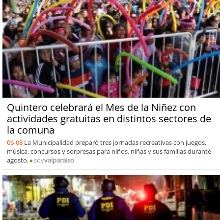
Quintero celebrará el Mes de la Niñez con
actividades gratuitas en distintos sectores de
la comuna
06-08
La Municipalidad preparó tres jornadas recreativas con juegos,
música, concursos y sorpresas para niños, niñas y sus familias durante
agosto.
soy
valparaiso