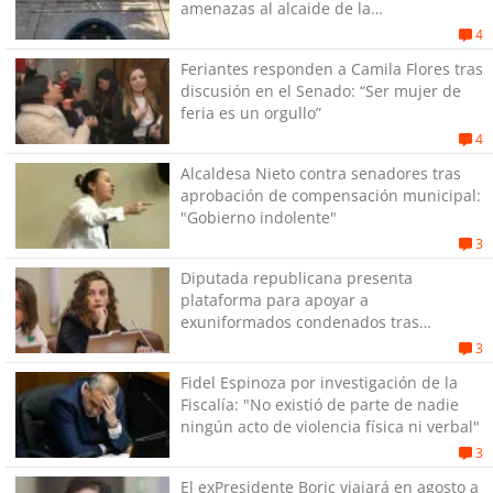
amenazas al alcaide de la
exPenitenciaría
4
Feriantes responden a Camila Flores tras
discusión en el Senado: “Ser mujer de
feria es un orgullo”
4
Alcaldesa Nieto contra senadores tras
aprobación de compensación municipal:
"Gobierno indolente"
3
Diputada republicana presenta
plataforma para apoyar a
exuniformados condenados tras
estallido social
3
Fidel Espinoza por investigación de la
Fiscalía: "No existió de parte de nadie
ningún acto de violencia física ni verbal"
3
El exPresidente Boric viajará en agosto a