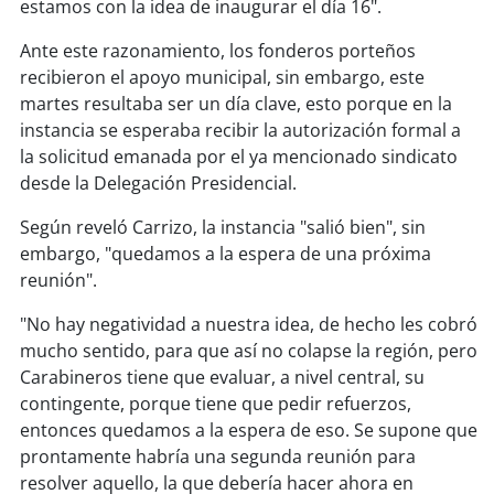
soy
sanantonio
estamos con la idea de inaugurar el día 16".
Ante este razonamiento, los fonderos porteños
soy
chillán
recibieron el apoyo municipal, sin embargo, este
martes resultaba ser un día clave, esto porque en la
soy
sancarlos
instancia se esperaba recibir la autorización formal a
la solicitud emanada por el ya mencionado sindicato
soy
talcahuano
desde la Delegación Presidencial.
soy
concepción
Según reveló Carrizo, la instancia "salió bien", sin
embargo, "quedamos a la espera de una próxima
soy
coronel
reunión".
"No hay negatividad a nuestra idea, de hecho les cobró
soy
arauco
mucho sentido, para que así no colapse la región, pero
Carabineros tiene que evaluar, a nivel central, su
soy
temuco
contingente, porque tiene que pedir refuerzos,
entonces quedamos a la espera de eso. Se supone que
soy
valdivia
prontamente habría una segunda reunión para
resolver aquello, la que debería hacer ahora en
soy
osorno