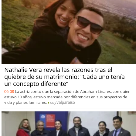
Nathalie Vera revela las razones tras el
quiebre de su matrimonio: “Cada uno tenía
un concepto diferente”
06-08
La actriz contó que la separación de Abraham Linares, con quien
estuvo 10 años, estuvo marcada por diferencias en sus proyectos de
vida y planes familiares.
soy
valparaiso