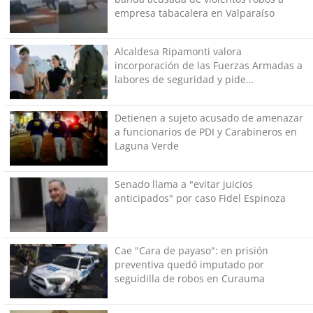
empresa tabacalera en Valparaíso
Alcaldesa Ripamonti valora
incorporación de las Fuerzas Armadas a
labores de seguridad y pide
“responsabilidad política”
Detienen a sujeto acusado de amenazar
a funcionarios de PDI y Carabineros en
Laguna Verde
Senado llama a "evitar juicios
anticipados" por caso Fidel Espinoza
Cae "Cara de payaso": en prisión
preventiva quedó imputado por
seguidilla de robos en Curauma