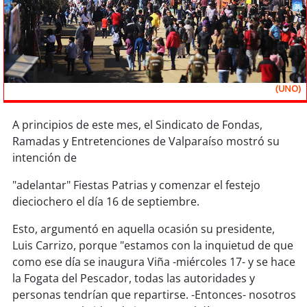
Sostenibilidad
soy
chile
soy
arica
(UNO)
soy
iquique
A principios de este mes, el Sindicato de Fondas,
Ramadas y Entretenciones de Valparaíso mostró su
soy
calama
intención de
soy
antofagasta
"adelantar" Fiestas Patrias y comenzar el festejo
dieciochero el día 16 de septiembre.
soy
copiapó
Esto, argumentó en aquella ocasión su presidente,
soy
valparaíso
Luis Carrizo, porque "estamos con la inquietud de que
como ese día se inaugura Viña -miércoles 17- y se hace
soy
quillota
la Fogata del Pescador, todas las autoridades y
personas tendrían que repartirse. -Entonces- nosotros