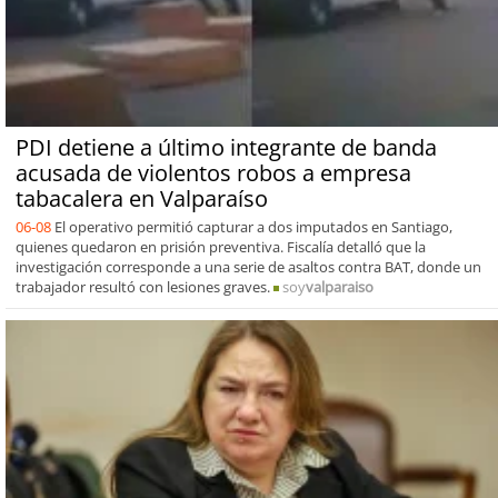
PDI detiene a último integrante de banda
acusada de violentos robos a empresa
tabacalera en Valparaíso
06-08
El operativo permitió capturar a dos imputados en Santiago,
quienes quedaron en prisión preventiva. Fiscalía detalló que la
investigación corresponde a una serie de asaltos contra BAT, donde un
trabajador resultó con lesiones graves.
soy
valparaiso