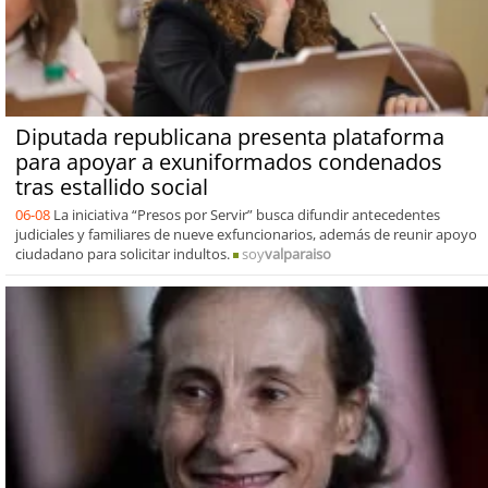
Diputada republicana presenta plataforma
para apoyar a exuniformados condenados
tras estallido social
06-08
La iniciativa “Presos por Servir” busca difundir antecedentes
judiciales y familiares de nueve exfuncionarios, además de reunir apoyo
ciudadano para solicitar indultos.
soy
valparaiso