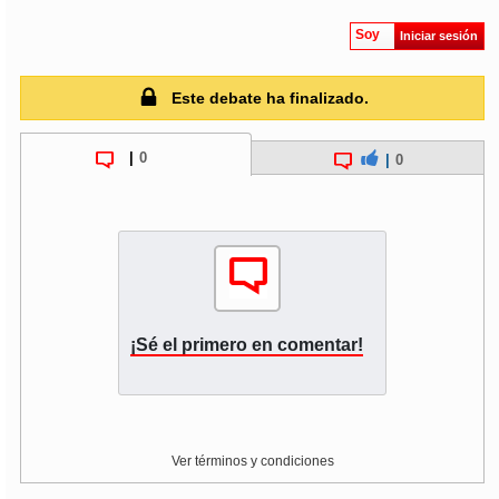
Soy
Iniciar sesión
Este debate ha finalizado.
|
0
|
0
¡Sé el primero en comentar!
Ver términos y condiciones