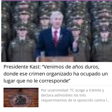
Presidente Kast: “Venimos de años duros,
donde ese crimen organizado ha ocupado un
lugar que no le corresponde”
Por unanimidad: TC acoge a trámite y
declara admisibles los tres
requerimientos de la oposición contra la
megarreforma