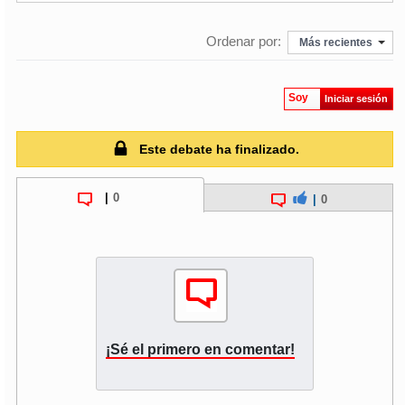
soy
puertomontt
Ordenar por:
Más recientes
soy
chiloé
Soy
Iniciar sesión
Este debate ha finalizado.
|
0
|
0
¡Sé el primero en comentar!