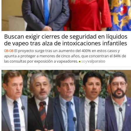
Buscan exigir cierres de seguridad en líquidos
de vapeo tras alza de intoxicaciones infantiles
08-08
El proyecto surge tras un aumento del 400% en estos casos y
apunta a proteger a menores de cinco años, que concentran el 84% de
las consultas por exposición a vapeadores.
soy
valparaiso