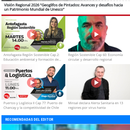
Visión Regional 2026 “Geoglifos de Pintados: Avances y desafíos hacia
un Patrimonio Mundial de Unesco”
Antofagasta Región Sostenible Cap.2:
Región Sostenible Cap 60: Economía
Educación ambiental y formación de
circular y desarrollo regional
capacidades técnicas
Puertos y Logística II Cap 77: Puerto de
Minsal declara Alerta Sanitaria en 13
Chancay y la competitividad de Chile
regiones por virus hanta
RECOMENDADAS DEL EDITOR