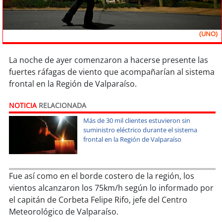
Sostenibilidad
soy
chile
(UNO)
soy
arica
La noche de ayer comenzaron a hacerse presente las
fuertes ráfagas de viento que acompañarían al sistema
soy
iquique
frontal en la Región de Valparaíso.
soy
calama
NOTICIA
RELACIONADA
Más de 30 mil clientes estuvieron sin
soy
antofagasta
suministro eléctrico durante el sistema
frontal en la Región de Valparaíso
soy
copiapó
soy
valparaíso
Fue así como en el borde costero de la región, los
vientos alcanzaron los 75km/h según lo informado por
el capitán de Corbeta Felipe Rifo, jefe del Centro
soy
quillota
Meteorológico de Valparaíso.