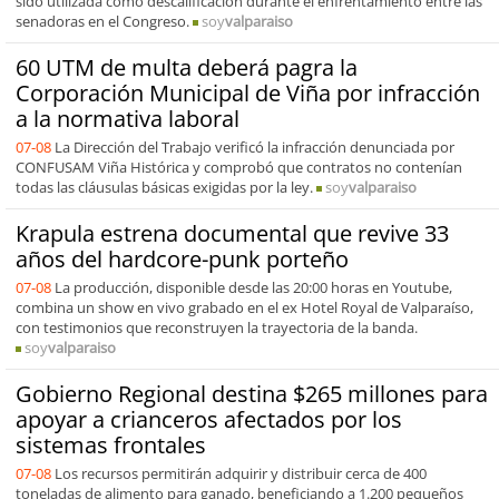
sido utilizada como descalificación durante el enfrentamiento entre las
senadoras en el Congreso.
soy
valparaiso
60 UTM de multa deberá pagra la
Corporación Municipal de Viña por infracción
a la normativa laboral
07-08
La Dirección del Trabajo verificó la infracción denunciada por
CONFUSAM Viña Histórica y comprobó que contratos no contenían
todas las cláusulas básicas exigidas por la ley.
soy
valparaiso
Krapula estrena documental que revive 33
años del hardcore-punk porteño
07-08
La producción, disponible desde las 20:00 horas en Youtube,
combina un show en vivo grabado en el ex Hotel Royal de Valparaíso,
con testimonios que reconstruyen la trayectoria de la banda.
soy
valparaiso
Gobierno Regional destina $265 millones para
apoyar a crianceros afectados por los
sistemas frontales
07-08
Los recursos permitirán adquirir y distribuir cerca de 400
toneladas de alimento para ganado, beneficiando a 1.200 pequeños