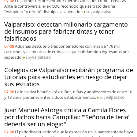
07-08
Los dichos del presentador fueron calificados como “clasistas”.
Ante la controversia, el ex CQC reconoció que se trató de una
“estupidez” y ofreció disculpas al animador.
soy
valparaiso
Valparaíso: detectan millonario cargamento
de insumos para fabricar tintas y tóner
falsificados
07-08
Aduanas descubrió tres contenedores con más de 170 mil
cartuchos y elementos de embalaje, que habrían sido ingresados por
separado.
soy
valparaiso
Colegios de Valparaíso recibirán programa de
tutorías para estudiantes en riesgo de dejar
sus estudios
07-08
La iniciativa beneficiará a niños, niñas y adolescentes de entre 10
y 18 años, pertenecientes a doce establecimientos.
soy
valparaiso
Juan Manuel Astorga critica a Camila Flores
por dichos hacia Campillai: "'Señora de feria'
debería ser un elogio"
07-08
El periodista cuestionó que la expresión de la parlamentaria haya