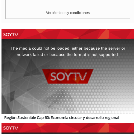
Ver términos y condiciones
This
is
a
The media could not be loaded, either because the server or
modal
window.
network failed or because the format is not supported.
Región Sostenible Cap 60: Economía circular y desarrollo regional
This