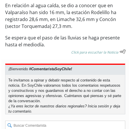
soy
sanantonio
En relación al agua caída, se dio a conocer que en
Valparaíso han sido 16 mm, la estación Rodelillo ha
soy
chillán
registrado 28,6 mm, en Limache 32,6 mm y Concón
(sector Torquemada) 27,3 mm.
soy
sancarlos
Se espera que el paso de las lluvias se haga presente
soy
talcahuano
hasta el mediodía.
Click para escuchar la Noticia
soy
concepción
¡Bienvenido
#ComentaristaSoyChile!
soy
coronel
Te invitamos a opinar y debatir respecto al contenido de esta
soy
arauco
noticia. En SoyChile valoramos todos los comentarios respetuosos
y constructivos y nos guardamos el derecho a no contar con las
opiniones agresivas y ofensivas. Cuéntanos qué piensas y sé parte
soy
temuco
de la conversación.
¿Ya eres lector de nuestros diarios regionales?
Inicia sesión
y deja
tu comentario.
soy
valdivia
soy
osorno