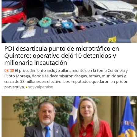
PDI desarticula punto de microtráfico en
Quintero: operativo dejó 10 detenidos y
millonaria incautación
08-08
El procedimiento incluyó allanamientos en la toma Centinela y
Piloto Moraga, donde se decomisaron drogas, armas, municiones y
cerca de $3 millones en efectivo. Los imputados quedaron en prisión
preventiva.
soy
valparaiso