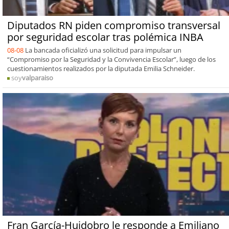
Diputados RN piden compromiso transversal
por seguridad escolar tras polémica INBA
08-08
La bancada oficializó una solicitud para impulsar un
“Compromiso por la Seguridad y la Convivencia Escolar”, luego de los
cuestionamientos realizados por la diputada Emilia Schneider.
soy
valparaiso
Fran García-Huidobro le responde a Emiliano