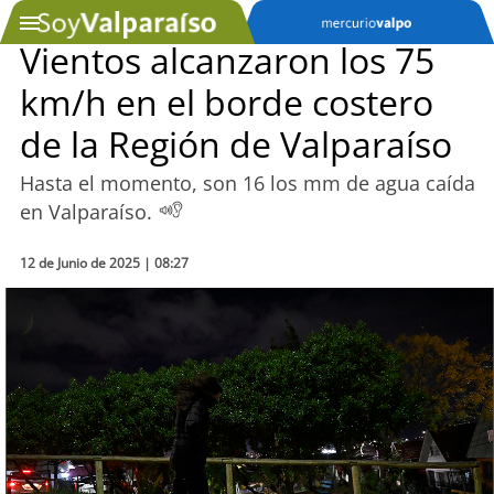
Vientos alcanzaron los 75
km/h en el borde costero
SOYTV
de la Región de Valparaíso
Hasta el momento, son 16 los mm de agua caída
Podcast
en Valparaíso.
Actualidad
12 de Junio de 2025 | 08:27
Entretención
Economía
Deportes
Tecnología