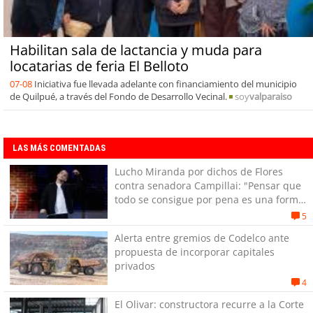
Habilitan sala de lactancia y muda para
locatarias de feria El Belloto
07-08
Iniciativa fue llevada adelante con financiamiento del municipio
de Quilpué, a través del Fondo de Desarrollo Vecinal.
soy
valparaiso
LAS MÁS COMENTADAS
Lucho Miranda por dichos de Flores
contra senadora Campillai: "Pensar que
todo se consigue por pena es una forma
de quitar dignidad"
5
Alerta entre gremios de Codelco ante
propuesta de incorporar capitales
privados
4
El Olivar: constructora recurre a la Corte