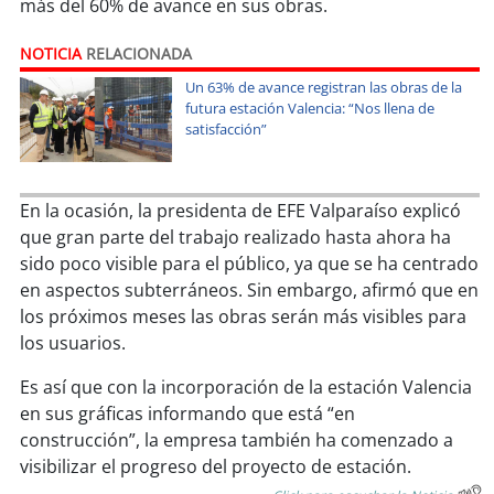
soy
sanantonio
más del 60% de avance en sus obras.
NOTICIA
RELACIONADA
soy
chillán
Un 63% de avance registran las obras de la
futura estación Valencia: “Nos llena de
soy
sancarlos
satisfacción”
soy
talcahuano
En la ocasión, la presidenta de EFE Valparaíso explicó
soy
concepción
que gran parte del trabajo realizado hasta ahora ha
sido poco visible para el público, ya que se ha centrado
soy
coronel
en aspectos subterráneos. Sin embargo, afirmó que en
los próximos meses las obras serán más visibles para
soy
arauco
los usuarios.
soy
temuco
Es así que con la incorporación de la estación Valencia
en sus gráficas informando que está “en
soy
valdivia
construcción”, la empresa también ha comenzado a
visibilizar el progreso del proyecto de estación.
soy
osorno