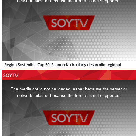
network failed or because the format is not supported.
Región Sostenible Cap 60: Economía circular y desarrollo regional
This
is
a
The media could not be loaded, either because the server or
modal
window.
network failed or because the format is not supported.