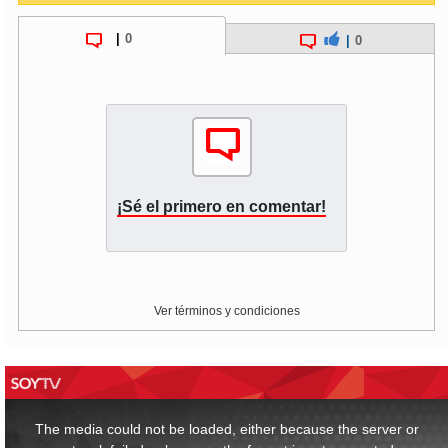
|
0
|
0
¡Sé el primero en comentar!
Ver términos y condiciones
This
is
a
The media could not be loaded, either because the server or
modal
window.