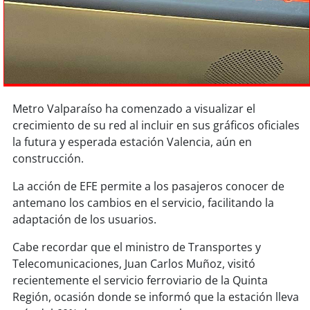
Sostenibilidad
soy
chile
soy
arica
Metro Valparaíso ha comenzado a visualizar el
soy
iquique
crecimiento de su red al incluir en sus gráficos oficiales
la futura y esperada estación Valencia, aún en
soy
calama
construcción.
soy
antofagasta
La acción de EFE permite a los pasajeros conocer de
antemano los cambios en el servicio, facilitando la
soy
copiapó
adaptación de los usuarios.
soy
valparaíso
Cabe recordar que el ministro de Transportes y
Telecomunicaciones, Juan Carlos Muñoz, visitó
soy
quillota
recientemente el servicio ferroviario de la Quinta
Región, ocasión donde se informó que la estación lleva