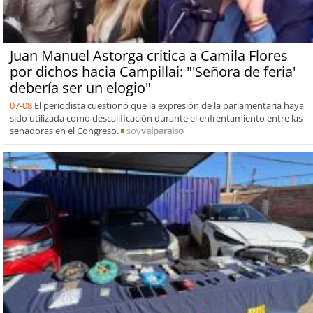
Juan Manuel Astorga critica a Camila Flores
por dichos hacia Campillai: "'Señora de feria'
debería ser un elogio"
07-08
El periodista cuestionó que la expresión de la parlamentaria haya
sido utilizada como descalificación durante el enfrentamiento entre las
senadoras en el Congreso.
soy
valparaiso