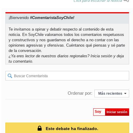
Click para escuchar la Noticia
soy
puertomontt
¡Bienvenido
#ComentaristaSoyChile!
soy
chiloé
Te invitamos a opinar y debatir respecto al contenido de esta
noticia. En SoyChile valoramos todos los comentarios respetuosos
y constructivos y nos guardamos el derecho a no contar con las
opiniones agresivas y ofensivas. Cuéntanos qué piensas y sé parte
de la conversación.
¿Ya eres lector de nuestros diarios regionales?
Inicia sesión
y deja
tu comentario.
Ordenar por:
Más recientes
Soy
Iniciar sesión
Este debate ha finalizado.