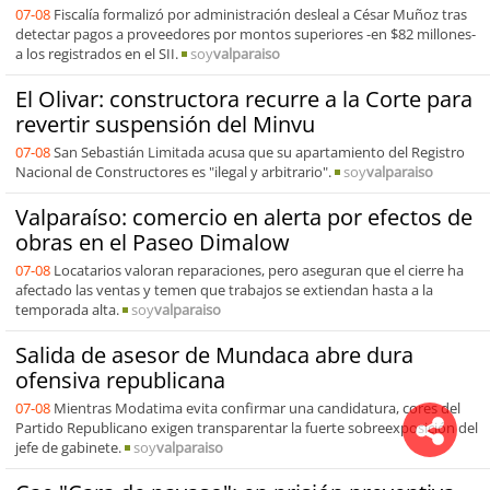
07-08
Fiscalía formalizó por administración desleal a César Muñoz tras
detectar pagos a proveedores por montos superiores -en $82 millones-
a los registrados en el SII.
soy
valparaiso
El Olivar: constructora recurre a la Corte para
revertir suspensión del Minvu
07-08
San Sebastián Limitada acusa que su apartamiento del Registro
Nacional de Constructores es "ilegal y arbitrario".
soy
valparaiso
Valparaíso: comercio en alerta por efectos de
obras en el Paseo Dimalow
07-08
Locatarios valoran reparaciones, pero aseguran que el cierre ha
afectado las ventas y temen que trabajos se extiendan hasta a la
temporada alta.
soy
valparaiso
Salida de asesor de Mundaca abre dura
ofensiva republicana
07-08
Mientras Modatima evita confirmar una candidatura, cores del
Partido Republicano exigen transparentar la fuerte sobreexposición del
jefe de gabinete.
soy
valparaiso