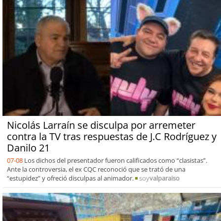
Nicolás Larraín se disculpa por arremeter
contra la TV tras respuestas de J.C Rodríguez y
Danilo 21
07-08
Los dichos del presentador fueron calificados como “clasistas”.
Ante la controversia, el ex CQC reconoció que se trató de una
“estupidez” y ofreció disculpas al animador.
soy
valparaiso