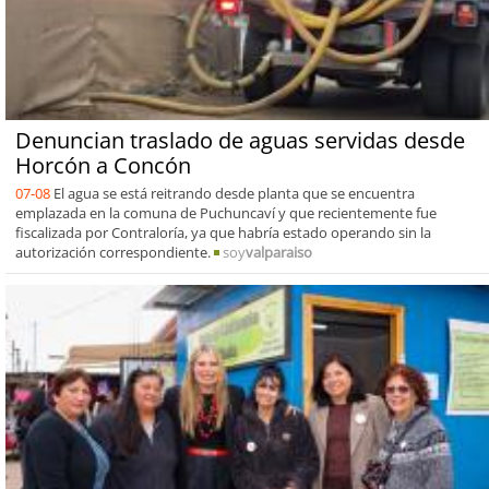
Denuncian traslado de aguas servidas desde
Horcón a Concón
07-08
El agua se está reitrando desde planta que se encuentra
emplazada en la comuna de Puchuncaví y que recientemente fue
fiscalizada por Contraloría, ya que habría estado operando sin la
autorización correspondiente.
soy
valparaiso