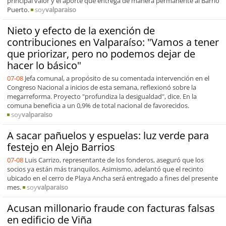
principal valor y el aporte que entrega de manera permanente al Barrio
Puerto.
soy
valparaiso
Nieto y efecto de la exención de
contribuciones en Valparaíso: "Vamos a tener
que priorizar, pero no podemos dejar de
hacer lo básico"
07-08
Jefa comunal, a propósito de su comentada intervención en el
Congreso Nacional a inicios de esta semana, reflexionó sobre la
megarreforma. Proyecto "profundiza la desigualdad", dice. En la
comuna beneficia a un 0,9% de total nacional de favorecidos.
soy
valparaiso
A sacar pañuelos y espuelas: luz verde para
festejo en Alejo Barrios
07-08
Luis Carrizo, representante de los fonderos, aseguró que los
socios ya están más tranquilos. Asimismo, adelantó que el recinto
ubicado en el cerro de Playa Ancha será entregado a fines del presente
mes.
soy
valparaiso
Acusan millonario fraude con facturas falsas
en edificio de Viña