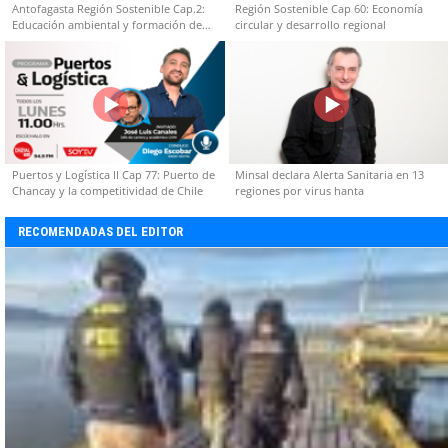
Antofagasta Región Sostenible Cap.2:
Región Sostenible Cap 60: Economía
Educación ambiental y formación de
circular y desarrollo regional
capacidades técnicas
Puertos y Logística II Cap 77: Puerto de
Minsal declara Alerta Sanitaria en 13
Chancay y la competitividad de Chile
regiones por virus hanta
RECOMENDADAS DEL EDITOR