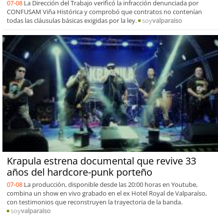
07-08
La Dirección del Trabajo verificó la infracción denunciada por
CONFUSAM Viña Histórica y comprobó que contratos no contenían
todas las cláusulas básicas exigidas por la ley.
soy
valparaiso
Krapula estrena documental que revive 33
años del hardcore-punk porteño
07-08
La producción, disponible desde las 20:00 horas en Youtube,
combina un show en vivo grabado en el ex Hotel Royal de Valparaíso,
con testimonios que reconstruyen la trayectoria de la banda.
soy
valparaiso