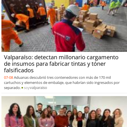
Valparaíso: detectan millonario cargamento
de insumos para fabricar tintas y tóner
falsificados
07-08
Aduanas descubrió tres contenedores con más de 170 mil
cartuchos y elementos de embalaje, que habrían sido ingresados por
separado.
soy
valparaiso