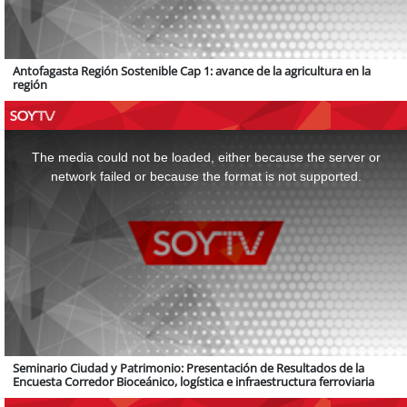
Antofagasta Región Sostenible Cap 1: avance de la agricultura en la
región
This
is
a
The media could not be loaded, either because the server or
modal
window.
network failed or because the format is not supported.
Seminario Ciudad y Patrimonio: Presentación de Resultados de la
Encuesta Corredor Bioceánico, logística e infraestructura ferroviaria