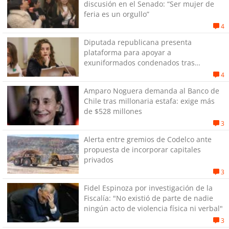
discusión en el Senado: “Ser mujer de
feria es un orgullo”
4
Diputada republicana presenta
plataforma para apoyar a
exuniformados condenados tras
estallido social
4
Amparo Noguera demanda al Banco de
Chile tras millonaria estafa: exige más
de $528 millones
3
Alerta entre gremios de Codelco ante
propuesta de incorporar capitales
privados
3
Fidel Espinoza por investigación de la
Fiscalía: "No existió de parte de nadie
ningún acto de violencia física ni verbal"
3