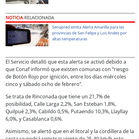
soy
sanantonio
soy
chillán
NOTICIA
RELACIONADA
Senapred emita Alerta Amarilla para las
soy
sancarlos
provincias de San Felipe y Los Andes por
altas temperaturas
soy
talcahuano
El Servicio detalló que esta alerta se activó debido a
soy
concepción
que Conaf informó que existen comunas con “riesgo
de Botón Rojo por ignición, entre los días miércoles
soy
coronel
cinco y sábado ocho de febrero”.
soy
arauco
Se trata de Rinconada que tiene un 21,7% de
posibilidad, Calle Larga 2,2%, San Esteban 1,8%,
soy
temuco
Quilpué 2,3%, Cabildo 0,5%, Putaendo 10,3%, Llayllay
6,0%, y Casablanca 0,6%.
soy
valdivia
Asimismo, se alertó que en el litoral y la cordillera de la
soy
osorno
costa se podrá registrar viento de 25-40 km/h este