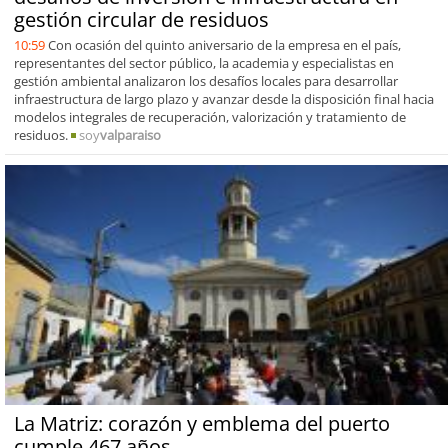
gestión circular de residuos
10:59
Con ocasión del quinto aniversario de la empresa en el país,
representantes del sector público, la academia y especialistas en
gestión ambiental analizaron los desafíos locales para desarrollar
infraestructura de largo plazo y avanzar desde la disposición final hacia
modelos integrales de recuperación, valorización y tratamiento de
residuos.
soy
valparaiso
La Matriz: corazón y emblema del puerto
cumple 467 años