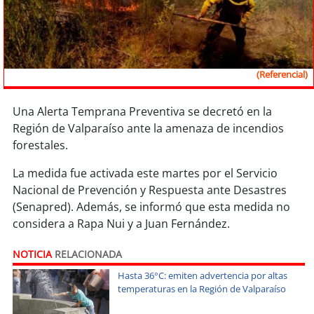
Sostenibilidad
soy
chile
(Referencial)
soy
arica
soy
iquique
Una Alerta Temprana Preventiva se decretó en la
Región de Valparaíso ante la amenaza de incendios
forestales.
soy
calama
La medida fue activada este martes por el Servicio
soy
antofagasta
Nacional de Prevención y Respuesta ante Desastres
(Senapred). Además, se informó que esta medida no
soy
copiapó
considera a Rapa Nui y a Juan Fernández.
soy
valparaíso
NOTICIA
RELACIONADA
Hasta 36°C: emiten advertencia por altas
soy
quillota
temperaturas en la Región de Valparaíso