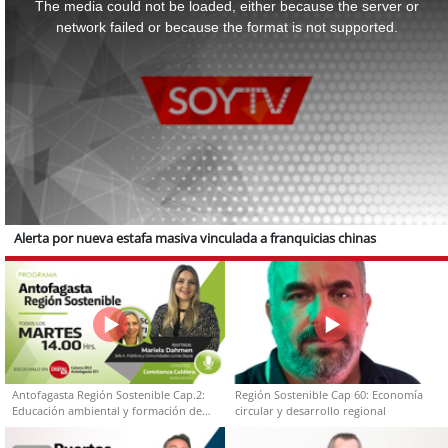
a
The media could not be loaded, either because the server or
modal
window.
network failed or because the format is not supported.
Alerta por nueva estafa masiva vinculada a franquicias chinas
Antofagasta Región Sostenible Cap.2:
Región Sostenible Cap 60: Economía
Educación ambiental y formación de
circular y desarrollo regional
capacidades técnicas