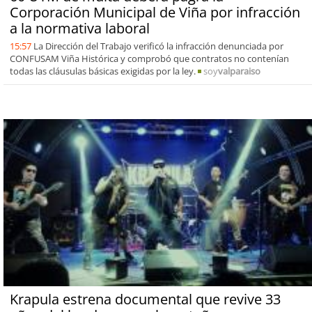
Corporación Municipal de Viña por infracción
a la normativa laboral
15:57
La Dirección del Trabajo verificó la infracción denunciada por
CONFUSAM Viña Histórica y comprobó que contratos no contenían
todas las cláusulas básicas exigidas por la ley.
soy
valparaiso
Krapula estrena documental que revive 33