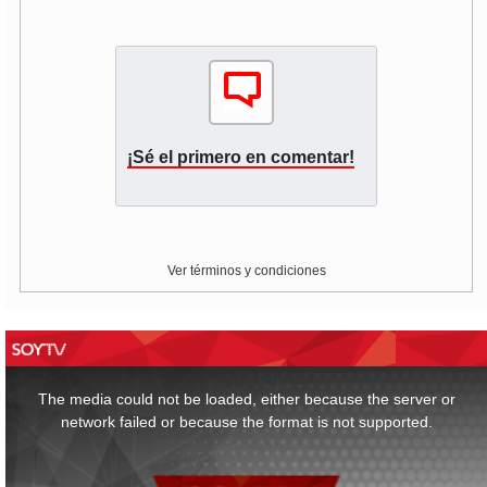
¡Sé el primero en comentar!
Ver términos y condiciones
This
is
a
The media could not be loaded, either because the server or
modal
window.
network failed or because the format is not supported.