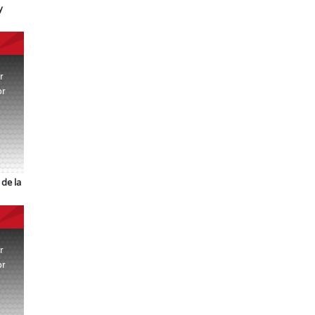
y
r
or
.
de la
r
or
.