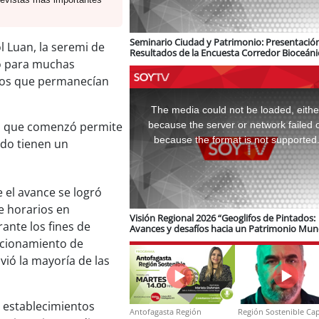
Seminario Ciudad y Patrimonio: Presentació
l Luan, la seremi de
Resultados de la Encuesta Corredor Bioceáni
io para muchas
logística e infraestructura ferroviaria
esos que permanecían
This
is
a
The media could not be loaded, eithe
modal
window.
because the server or network failed 
to que comenzó permite
because the format is not supported
do tienen un
 el avance se logró
de horarios en
Visión Regional 2026 “Geoglifos de Pintados:
rante los fines de
Avances y desafíos hacia un Patrimonio Mun
de Unesco”
cionamiento de
vió la mayoría de las
n establecimientos
Antofagasta Región
Región Sostenible Cap