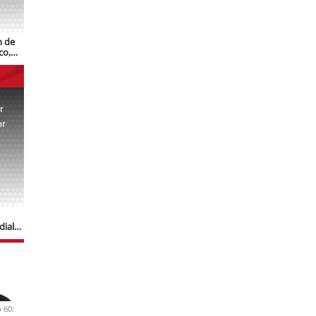
n de
co,
r
or
.
dial
 60: