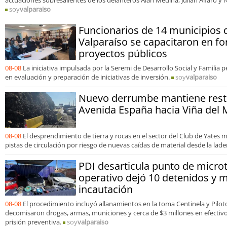
actuaciones sobresalientes de los delanteros Alan Medina, Julián Alfaro y 
soy
valparaiso
Funcionarios de 14 municipios 
Valparaíso se capacitaron en f
proyectos públicos
08-08
La iniciativa impulsada por la Seremi de Desarrollo Social y Familia 
en evaluación y preparación de iniciativas de inversión.
soy
valparaiso
Nuevo derrumbe mantiene restr
Avenida España hacia Viña del 
08-08
El desprendimiento de tierra y rocas en el sector del Club de Yates 
pistas de circulación por riesgo de nuevas caídas de material desde la lade
PDI desarticula punto de microt
operativo dejó 10 detenidos y m
incautación
08-08
El procedimiento incluyó allanamientos en la toma Centinela y Pilo
decomisaron drogas, armas, municiones y cerca de $3 millones en efecti
prisión preventiva.
soy
valparaiso