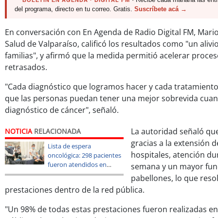
BOLETÍN EN AGENDA · DIGITAL FM
del programa, directo en tu correo. Gratis.
Suscríbete acá →
En conversación con En Agenda de Radio Digital FM, Mario
Salud de Valparaíso, calificó los resultados como "un aliv
familias", y afirmó que la medida permitió acelerar proc
retrasados.
"Cada diagnóstico que logramos hacer y cada tratamien
que las personas puedan tener una mejor sobrevida cuan
diagnóstico de cáncer", señaló.
La autoridad señaló que
NOTICIA
RELACIONADA
gracias a la extensión 
Lista de espera
hospitales, atención du
oncológica: 298 pacientes
fueron atendidos en
semana y un mayor fun
Arica y Parinacota
pabellones, lo que resol
prestaciones dentro de la red pública.
"Un 98% de todas estas prestaciones fueron realizadas e