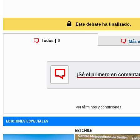
Este debate ha finalizado.
Todos
|
0
Más m
¡Sé el primero en comentar
Ver términos y condiciones
EDICIONES ESPECIALES
SOPRAVAL
ULTRAPORT