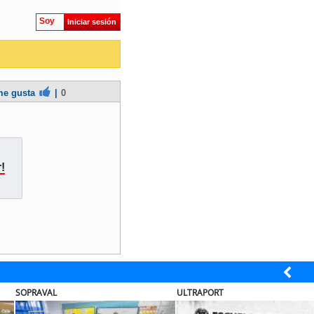
Soy
Iniciar sesión
e gusta
|
0
!
BANCO DE CHILE
ELECTROLUX