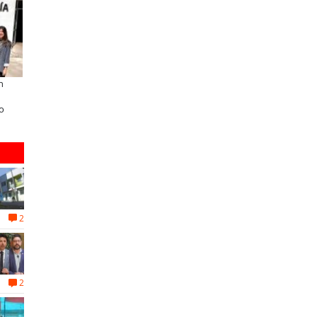
A dos años de la Ley Karin:
Últimos días para postular al Fo
especialistas afirman que el desafío es
Vecino Sopraval de Educación
consolidar un cambio cultural en las
organizaciones
2
2