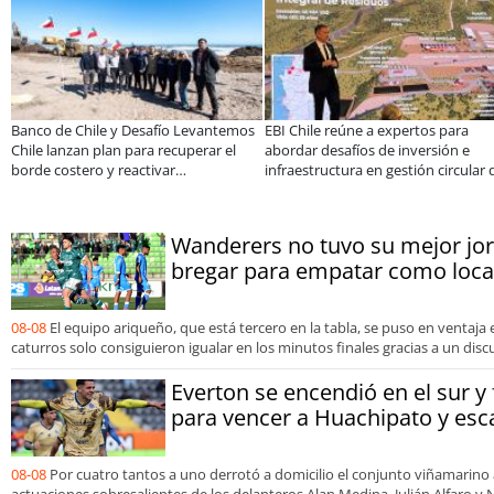
Más de 1.600 alumnos han sido parte
Estudiantes de la UCN desarrollan
de programa Súper Sano de Sopraval
tecnología para modernizar la
en lo que va del año
operación de Ultraport Coquimbo
Wanderers no tuvo su mejor jo
bregar para empatar como loca
08-08
El equipo ariqueño, que está tercero en la tabla, se puso en ventaja
caturros solo consiguieron igualar en los minutos finales gracias a un disc
Everton se encendió en el sur y
para vencer a Huachipato y esca
08-08
Por cuatro tantos a uno derrotó a domicilio el conjunto viñamarino 