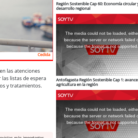
Región Sostenible Cap 60: Economía circular 
desarrollo regional
This
is
a
The media could not be loaded, eithe
modal
window.
because the server or network failed 
because the format is not supported
Cedida
en las atenciones
 las listas de espera
Antofagasta Región Sostenible Cap 1: avance 
agricultura en la región
cos y tratamientos.
This
is
a
The media could not be loaded, eithe
modal
window.
because the server or network failed 
because the format is not supported
revistas más importantes