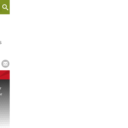
s
r
or
.