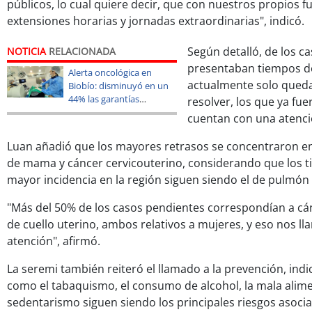
públicos, lo cual quiere decir, que con nuestros propios 
extensiones horarias y jornadas extraordinarias", indicó.
Según detalló, de los ca
NOTICIA
RELACIONADA
presentaban tiempos d
Alerta oncológica en
actualmente solo qued
Biobío: disminuyó en un
44% las garantías
resolver, los que ya fu
oncológicas pendientes
cuentan con una atenc
GES y en un 50% las no
GES
Luan añadió que los mayores retrasos se concentraron e
de mama y cáncer cervicouterino, considerando que los t
mayor incidencia en la región siguen siendo el de pulmón y
"Más del 50% de los casos pendientes correspondían a c
de cuello uterino, ambos relativos a mujeres, y eso nos l
atención", afirmó.
La seremi también reiteró el llamado a la prevención, ind
como el tabaquismo, el consumo de alcohol, la mala alime
sedentarismo siguen siendo los principales riesgos asoci