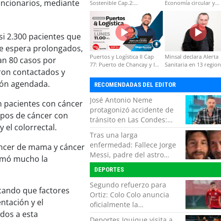
funcionarios, mediante
Sostenible Cap.2:
Economía circular y
Educación ambiental y
desarrollo regional
formación de capacidades
técnicas
si 2.300 pacientes que
e espera prolongados,
Puertos y Logística II Cap
Minsal declara Alerta
an 80 casos por
77: Puerto de Chancay y la
Sanitaria en 13 regio
eron contactados y
competitividad de Chile
por virus hanta
ión agendada.
RECOMENDADAS DEL EDITOR
José Antonio Neme
n pacientes con cáncer
protagonizó accidente de
ipos de cáncer con
tránsito en Las Condes:
 el colorrectal.
Colisionó con un
Tras una larga
motociclista
enfermedad: Fallece Jorge
áncer de mama y cáncer
Messi, padre del astro
lamó mucho la
argentino
DEPORTES
Segundo refuerzo para
icando que factores
Ortiz: Colo Colo anuncia
ntación y el
oficialmente la
ados a esta
incorporación de Ivan
Deportes Iquique visita a