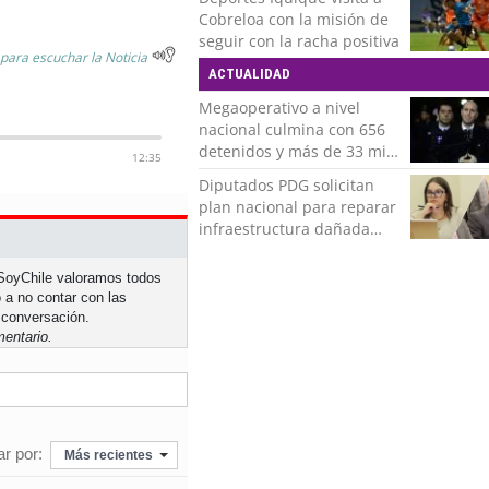
Román
Cobreloa con la misión de
seguir con la racha positiva
 para escuchar la Noticia
ACTUALIDAD
Megaoperativo a nivel
nacional culmina con 656
detenidos y más de 33 mil
12:35
controles realizados
Diputados PDG solicitan
plan nacional para reparar
infraestructura dañada
tras recientes temporales
n SoyChile valoramos todos
 a no contar con las
 conversación.
entario.
r por:
Más recientes