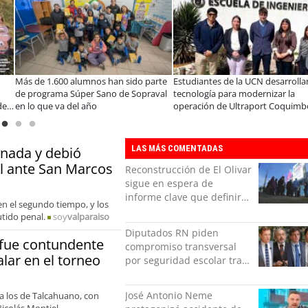
Educación y colaboración público-
Claves para comprar
privada se toman La Araucanía:
electrodomésticos durante el Black
encuentro reunió a líderes para
Sale
abordar las brechas y oportunidades
LAS MÁS COMENTADAS
rnada y debió
l ante San Marcos
Reconstrucción de El Olivar
sigue en espera de
informe clave que definirá
 en el segundo tiempo, y los
viviendas afectadas
utido penal.
soy
valparaiso
Diputados RN piden
 fue contundente
compromiso transversal
lar en el torneo
por seguridad escolar tras
polémica INBA
José Antonio Neme
a los de Talcahuano, con