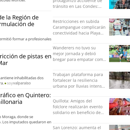
Nicolás Montiel.
protagonizó accidente de
tránsito en Las Condes:
Colisionó con un
de la Región de
motociclista
Restricciones en subida
ormulación de
Carampangue complicarán
conectividad hacia Playa
Ancha
permitió formar a profesionales
Wanderers no tuvo su
mejor jornada y debió
icción de pistas en
bregar para empatar como
Mar
local ante San Marcos
Trabajan plataforma para
mantiene inhabilitadas dos
fortalecer la resiliencia
ra.
soy
valparaiso
urbana por lluvias intensas
en Concepción
ráfico en Quintero:
illonaria
Quillota: Amigos del
folclore realizarán evento
solidario en beneficio de
to Moraga, donde se
Roberto “Negro” Palma
vo. Los imputados quedaron en
San Lorenzo: aumenta el