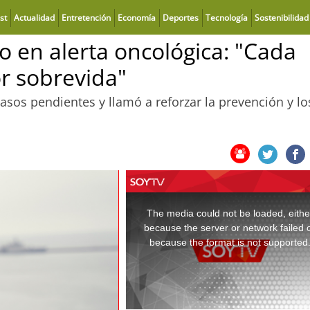
st
Actualidad
Entretención
Economía
Deportes
Tecnología
Sostenibilidad
 en alerta oncológica: "Cada
r sobrevida"
asos pendientes y llamó a reforzar la prevención y lo
This
is
a
The media could not be loaded, eithe
modal
window.
because the server or network failed 
because the format is not supported