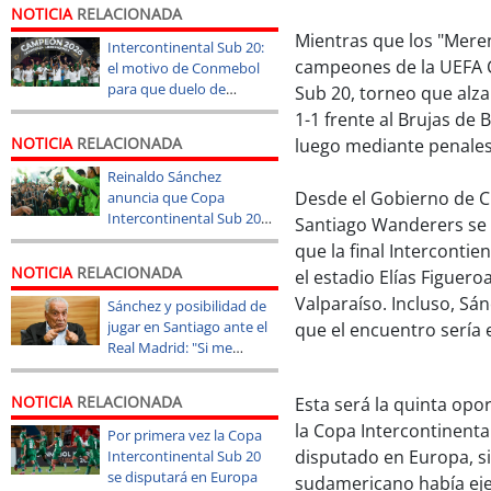
NOTICIA
RELACIONADA
Mientras que los "Mere
Intercontinental Sub 20:
campeones de la UEFA
el motivo de Conmebol
para que duelo de
Sub 20, torneo que alz
Wanderers y Real Madrid
1-1 frente al Brujas de 
sea en España
NOTICIA
RELACIONADA
luego mediante penale
Reinaldo Sánchez
Desde el Gobierno de Chi
anuncia que Copa
Intercontinental Sub 20
Santiago Wanderers se 
será en Valparaíso
que la final Intercontie
NOTICIA
RELACIONADA
el estadio Elías Figuero
Valparaíso. Incluso, S
Sánchez y posibilidad de
jugar en Santiago ante el
que el encuentro sería 
Real Madrid: "Si me
obligan, renuncio y no
participo más"
NOTICIA
RELACIONADA
Esta será la quinta opo
la Copa Intercontinenta
Por primera vez la Copa
disputado en Europa, s
Intercontinental Sub 20
se disputará en Europa
sudamericano había eje