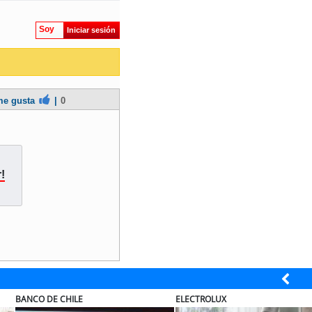
Soy
Iniciar sesión
e gusta
|
0
!
ECTROLUX
MUTUAL
S