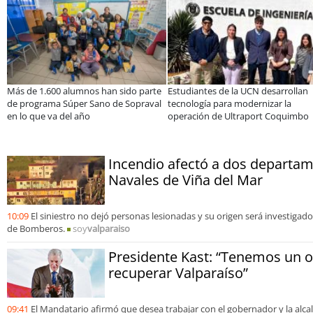
iantes de la UCN desarrollan
Educación y colaboración público-
Cla
logía para modernizar la
privada se toman La Araucanía:
ele
ación de Ultraport Coquimbo
encuentro reunió a líderes para
Sal
abordar las brechas y oportunidades
Incendio afectó a dos departam
Navales de Viña del Mar
10:09
El siniestro no dejó personas lesionadas y su origen será investiga
de Bomberos.
soy
valparaiso
Presidente Kast: “Tenemos un 
recuperar Valparaíso”
09:41
El Mandatario afirmó que desea trabajar con el gobernador y la alca