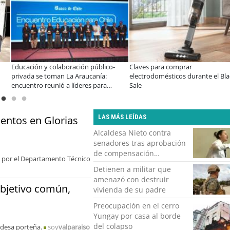
ves para comprar
A dos años de la Ley Karin:
Ú
ctrodomésticos durante el Black
especialistas afirman que el desafío es
V
e
consolidar un cambio cultural en las
organizaciones
LAS MÁS LEÍDAS
entos en Glorias
Alcaldesa Nieto contra
senadores tras aprobación
de compensación
do por el Departamento Técnico
municipal: "Gobierno
Detienen a militar que
indolente"
amenazó con destruir
objetivo común,
vivienda de su padre
Preocupación en el cerro
Yungay por casa al borde
del colapso
ldesa porteña.
soy
valparaiso