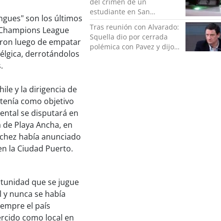
del crimen de un
estudiante en San
ngues" son los últimos
Bernardo
Tras reunión con Alvarado:
 Champions League
Squella dio por cerrada
aron luego de empatar
polémica con Pavez y dijo
Bélgica, derrotándolos
que "nos ponemos detrás
s.
de la decisión"
le y la dirigencia de
tenía como objetivo
nental se disputará en
a de Playa Ancha, en
ánchez había anunciado
en la Ciudad Puerto.
rtunidad que se jugue
l y nunca se había
iempre el país
rcido como local en