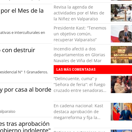
Revisa la agenda de
 por el Mes de la
actividades por el Mes de
la Niñez en Valparaíso
Presidente Kast: “Tenemos
tivas e interculturales en
un objetivo común,
recuperar Valparaíso”
 con destruir
Incendio afectó a dos
departamentos en Glorias
Navales de Viña del Mar
LAS MÁS COMENTADAS
residencial N° 1 Granaderos.
“Delincuente, cuma” y
“Señora de feria”: el fuego
y por casa al borde
cruzado entre senadoras
Flores y Campillai en el
Senado
En cadena nacional: Kast
destaca aprobación de
alparaiso
megarreforma y fija la
es tras aprobación
seguridad como nuevo
desafío del Gobierno
obierno indolente"