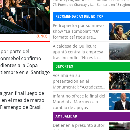
77: Puerto de Chancay y la
Sanitaria en 13 regio
competitividad de Chile
por virus hanta
RECOMENDADAS DEL EDITOR
Pedropiedra por su nuevo
show "La Tombola": "Un
(UNO)
formato así requiere
interactuar con el público,
Alcaldesa de Quilicura
echar la talla y no tener
 por parte del
apuntó contra la empresa
miedo a equivocarse"
tras incendio: “No es la
 Conmebol confirmó
primera vez, es la cuarta”
ndientes a la Copa
DEPORTES
ptiembre en el Santiago
Vozinha en su
presentación en el
Monumental: "Agradezco
del fondo de mi corazón
 gran final luego de
Infantino ofrece la final del
por todo el cariño, el apoyo
 en el mes de marzo
Mundial a Marruecos a
del más grande de Chile"
 Flamengo de Brasil,
cambio de apoyos
ACTUALIDAD
Detienen a presunto autor