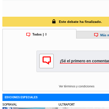
Este debate ha finalizado.
Todos
|
0
Más m
¡Sé el primero en comentar
Ver términos y condiciones
EDICIONES ESPECIALES
APORT
BANCO DE CHILE
EL