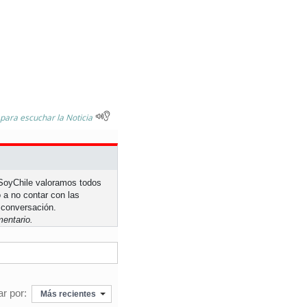
 para escuchar la Noticia
n SoyChile valoramos todos
 a no contar con las
 conversación.
entario.
r por:
Más recientes