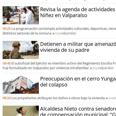
Revisa la agenda de actividades
Niñez en Valparaíso
09:29
La programación contempla actividades culturales, deportivas, recrea
distintos sectores de la comuna.
soy
valparaiso
Detienen a militar que amenazó
vivienda de su padre
08:48
El suboficial del Ejército es miembro activo del Regimiento Escolta P
Fue formalizado en Valparaíso por violencia intrafamiliar.
soy
valparaiso
Preocupación en el cerro Yunga
del colapso
08:24
Los propietarios atribuyen los daños a obras bajo la vivienda.
soy
v
Alcaldesa Nieto contra senador
de compensación municipal: "G