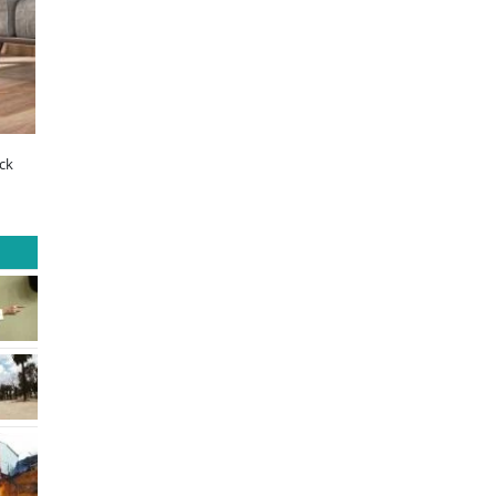
ltimos días para postular al Fondo
¿Qué buscan hoy las familias en la
ecino Sopraval de Educación
tecnología para el hogar?