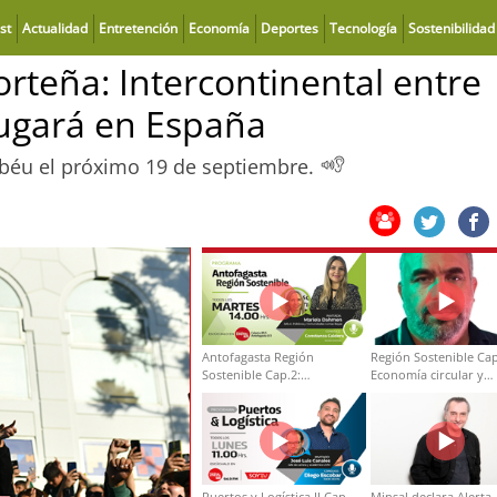
st
Actualidad
Entretención
Economía
Deportes
Tecnología
Sostenibilidad
rteña: Intercontinental entre
jugará en España
abéu el próximo 19 de septiembre.
Antofagasta Región
Región Sostenible Cap
Sostenible Cap.2:
Economía circular y
Educación ambiental y
desarrollo regional
formación de capacidades
técnicas
Puertos y Logística II Cap
Minsal declara Alerta