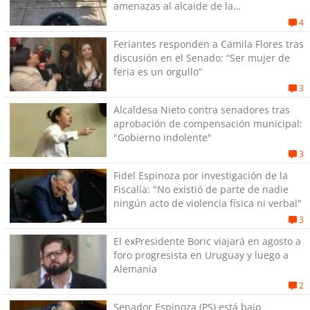
amenazas al alcaide de la
exPenitenciaría
4
Feriantes responden a Camila Flores tras
discusión en el Senado: “Ser mujer de
feria es un orgullo”
3
Alcaldesa Nieto contra senadores tras
aprobación de compensación municipal:
"Gobierno indolente"
3
Fidel Espinoza por investigación de la
Fiscalía: "No existió de parte de nadie
ningún acto de violencia física ni verbal"
3
El exPresidente Boric viajará en agosto a
foro progresista en Uruguay y luego a
Alemania
2
Senador Espinoza (PS) está bajo