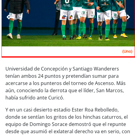
Sostenibilidad
soy
chile
soy
arica
soy
iquique
(Uno)
soy
calama
Universidad de Concepción y Santiago Wanderers
tenían ambos 24 puntos y pretendían sumar para
soy
antofagasta
acercarse a los punteros del torneo de Ascenso. Más
aún, conociendo la derrota que el líder, San Marcos,
soy
copiapó
había sufrido ante Curicó.
soy
valparaíso
Y en un casi desierto estadio Ester Roa Rebolledo,
donde se sentían los gritos de los hinchas caturros, el
soy
quillota
equipo de Domingo Sorace demostró que el repunte
desde que asumió el exlateral derecho va en serio, con