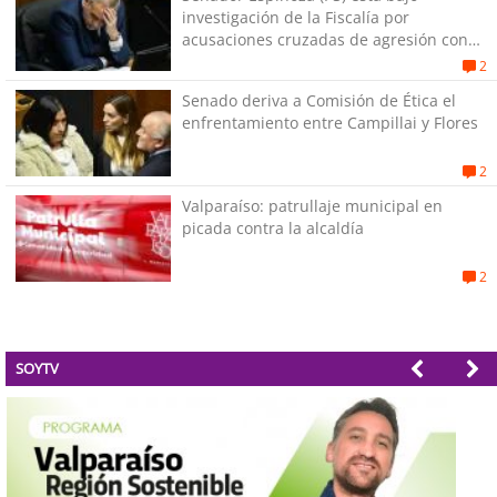
investigación de la Fiscalía por
acusaciones cruzadas de agresión con
su pareja
2
Senado deriva a Comisión de Ética el
enfrentamiento entre Campillai y Flores
2
Valparaíso: patrullaje municipal en
picada contra la alcaldía
2
SOYTV