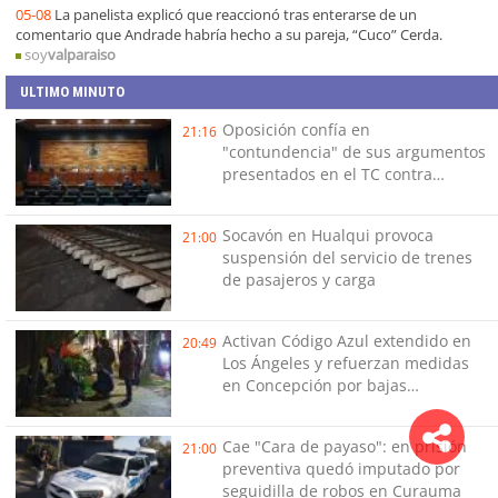
05-08
La panelista explicó que reaccionó tras enterarse de un
comentario que Andrade habría hecho a su pareja, “Cuco” Cerda.
soy
valparaiso
ULTIMO MINUTO
Oposición confía en
21:16
"contundencia" de sus argumentos
presentados en el TC contra
Reconstrucción
Socavón en Hualqui provoca
21:00
suspensión del servicio de trenes
de pasajeros y carga
Activan Código Azul extendido en
20:49
Los Ángeles y refuerzan medidas
en Concepción por bajas
temperaturas de este fin de
semana
Cae "Cara de payaso": en prisión
21:00
preventiva quedó imputado por
seguidilla de robos en Curauma