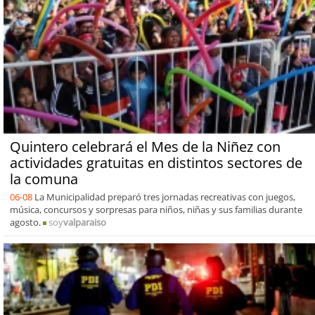
Quintero celebrará el Mes de la Niñez con
actividades gratuitas en distintos sectores de
la comuna
06-08
La Municipalidad preparó tres jornadas recreativas con juegos,
música, concursos y sorpresas para niños, niñas y sus familias durante
agosto.
soy
valparaiso