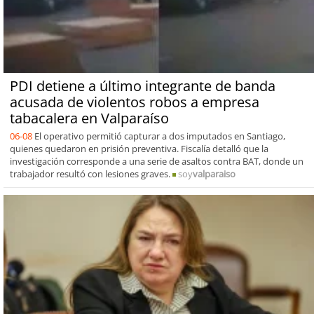
PDI detiene a último integrante de banda
acusada de violentos robos a empresa
tabacalera en Valparaíso
06-08
El operativo permitió capturar a dos imputados en Santiago,
quienes quedaron en prisión preventiva. Fiscalía detalló que la
investigación corresponde a una serie de asaltos contra BAT, donde un
trabajador resultó con lesiones graves.
soy
valparaiso