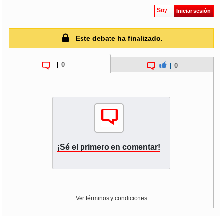
Soy
Iniciar sesión
Este debate ha finalizado.
|
0
|
0
¡Sé el primero en comentar!
Ver términos y condiciones