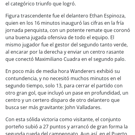
soy
sanantonio
el categórico triunfo que logró.
Figura trascendente fue el delantero Ethan Espinoza,
soy
chillán
quien en los 16 minutos inauguró las cifras en la fría
jornada penquista, con un potente remate que coronó
soy
sancarlos
una buena jugada ofensiva de todo el equipo. El
mismo jugador fue el gestor del segundo tanto verde,
soy
talcahuano
al encarar por la derecha y enviar un centro rasante
que conectó Maximiliano Cuadra en el segundo palo.
soy
concepción
En poco más de media hora Wanderers exhibió su
soy
coronel
contundencia, y no necesitó muchos minutos en el
segundo tiempo, solo 13, para cerrar el partido con
soy
arauco
otro gran gol, que incluyó un pase en profundidad, un
centro y un certero disparo de otro delantero que
soy
temuco
busca ser más gravitante: John Valladares.
Con esta sólida victoria como visitante, el conjunto
soy
valdivia
porteño subió a 27 puntos y arrancó de gran forma la
segunda rueda del campeonato. Aun así, en el Puerto
soy
osorno