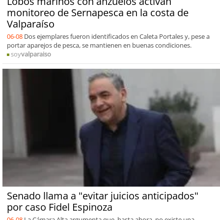
Lobos marinos con anzuelos activan
monitoreo de Sernapesca en la costa de
Valparaíso
06-08
Dos ejemplares fueron identificados en Caleta Portales y, pese a
portar aparejos de pesca, se mantienen en buenas condiciones.
soy
valparaiso
Senado llama a "evitar juicios anticipados"
por caso Fidel Espinoza
06-08
La Cámara Alta argumenta que, hasta ahora, no existe una