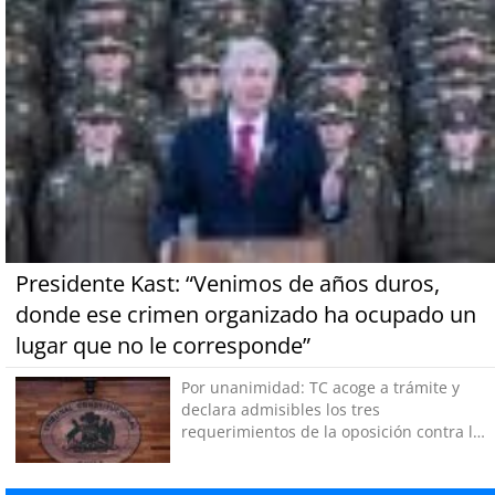
Presidente Kast: “Venimos de años duros,
donde ese crimen organizado ha ocupado un
lugar que no le corresponde”
Por unanimidad: TC acoge a trámite y
declara admisibles los tres
requerimientos de la oposición contra la
megarreforma