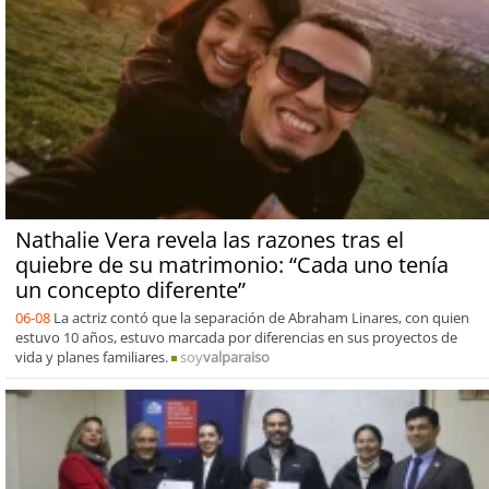
Nathalie Vera revela las razones tras el
quiebre de su matrimonio: “Cada uno tenía
un concepto diferente”
06-08
La actriz contó que la separación de Abraham Linares, con quien
estuvo 10 años, estuvo marcada por diferencias en sus proyectos de
vida y planes familiares.
soy
valparaiso