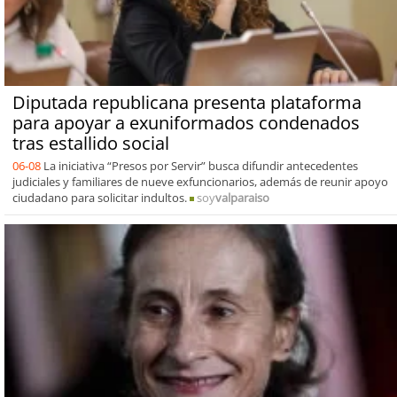
Diputada republicana presenta plataforma
para apoyar a exuniformados condenados
tras estallido social
06-08
La iniciativa “Presos por Servir” busca difundir antecedentes
judiciales y familiares de nueve exfuncionarios, además de reunir apoyo
ciudadano para solicitar indultos.
soy
valparaiso