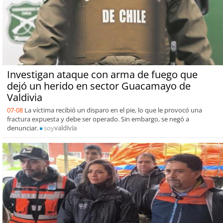
Investigan ataque con arma de fuego que
dejó un herido en sector Guacamayo de
Valdivia
07-08
La víctima recibió un disparo en el pie, lo que le provocó una
fractura expuesta y debe ser operado. Sin embargo, se negó a
denunciar.
soy
valdivia