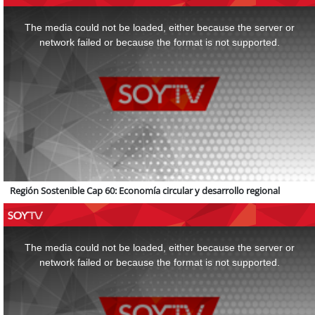
This
is
a
The media could not be loaded, either because the server or
modal
window.
network failed or because the format is not supported.
Región Sostenible Cap 60: Economía circular y desarrollo regional
This
is
a
The media could not be loaded, either because the server or
modal
window.
network failed or because the format is not supported.