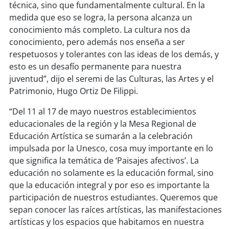
soy
sanantonio
técnica, sino que fundamentalmente cultural. En la
medida que eso se logra, la persona alcanza un
soy
chillán
conocimiento más completo. La cultura nos da
conocimiento, pero además nos enseña a ser
soy
sancarlos
respetuosos y tolerantes con las ideas de los demás, y
esto es un desafío permanente para nuestra
soy
talcahuano
juventud”, dijo el seremi de las Culturas, las Artes y el
Patrimonio, Hugo Ortiz De Filippi.
soy
concepción
“Del 11 al 17 de mayo nuestros establecimientos
educacionales de la región y la Mesa Regional de
soy
coronel
Educación Artística se sumarán a la celebración
impulsada por la Unesco, cosa muy importante en lo
soy
arauco
que significa la temática de ‘Paisajes afectivos’. La
educación no solamente es la educación formal, sino
soy
temuco
que la educación integral y por eso es importante la
participación de nuestros estudiantes. Queremos que
soy
valdivia
sepan conocer las raíces artísticas, las manifestaciones
artísticas y los espacios que habitamos en nuestra
soy
osorno