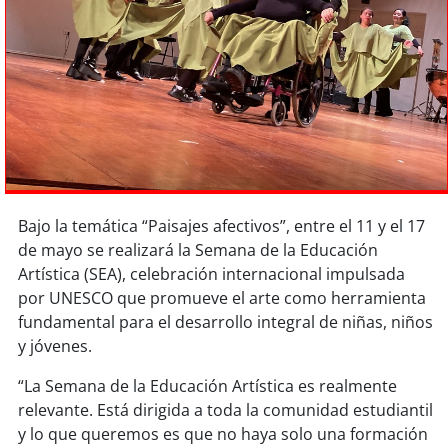
Sostenibilidad
soy
chile
soy
arica
soy
iquique
soy
calama
Bajo la temática “Paisajes afectivos”, entre el 11 y el 17
de mayo se realizará la Semana de la Educación
soy
antofagasta
Artística (SEA), celebración internacional impulsada
por UNESCO que promueve el arte como herramienta
soy
copiapó
fundamental para el desarrollo integral de niñas, niños
y jóvenes.
soy
valparaíso
“La Semana de la Educación Artística es realmente
soy
quillota
relevante. Está dirigida a toda la comunidad estudiantil
y lo que queremos es que no haya solo una formación