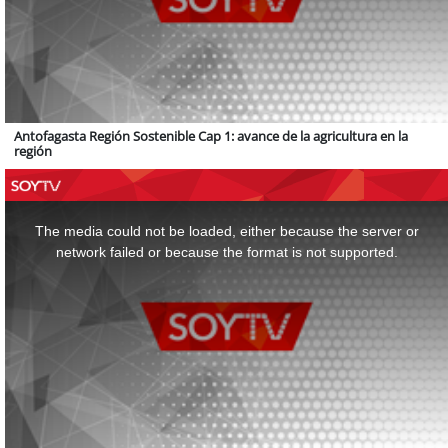
Antofagasta Región Sostenible Cap 1: avance de la agricultura en la
región
This
is
a
The media could not be loaded, either because the server or
modal
window.
network failed or because the format is not supported.