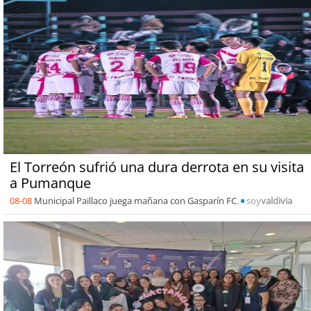
El Torreón sufrió una dura derrota en su visita
a Pumanque
08-08
Municipal Paillaco juega mañana con Gasparín FC.
soy
valdivia