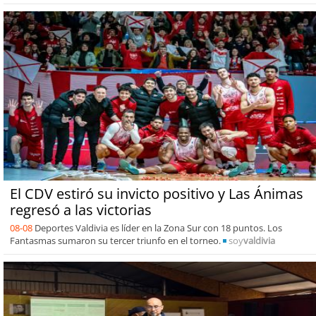
El CDV estiró su invicto positivo y Las Ánimas
regresó a las victorias
08-08
Deportes Valdivia es líder en la Zona Sur con 18 puntos. Los
Fantasmas sumaron su tercer triunfo en el torneo.
soy
valdivia