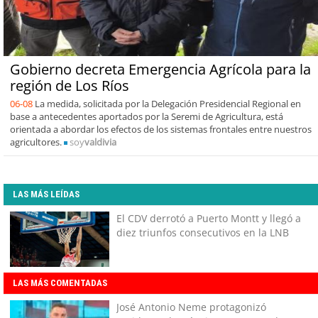
Gobierno decreta Emergencia Agrícola para la
región de Los Ríos
06-08
La medida, solicitada por la Delegación Presidencial Regional en
base a antecedentes aportados por la Seremi de Agricultura, está
orientada a abordar los efectos de los sistemas frontales entre nuestros
agricultores.
soy
valdivia
LAS MÁS LEÍDAS
El CDV derrotó a Puerto Montt y llegó a
diez triunfos consecutivos en la LNB
LAS MÁS COMENTADAS
José Antonio Neme protagonizó