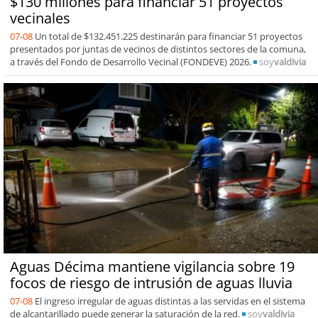
$130 millones para financiar 51 proyectos
vecinales
07-08
Un total de $132.451.225 destinarán para financiar 51 proyectos
presentados por juntas de vecinos de distintos sectores de la comuna,
a través del Fondo de Desarrollo Vecinal (FONDEVE) 2026.
soy
valdivia
Aguas Décima mantiene vigilancia sobre 19
focos de riesgo de intrusión de aguas lluvia
07-08
El ingreso irregular de aguas distintas a las servidas en el sistema
de alcantarillado puede generar la saturación de la red.
soy
valdivia