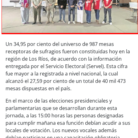
Sostenibilidad
soy
chile
soy
arica
Un 34,95 por ciento del universo de 987 mesas
soy
iquique
receptoras de sufragios fueron constituidas hoy en la
región de Los Ríos, de acuerdo con la información
soy
calama
entregada por el Servicio Electoral (Servel). Esta cifra
fue mayor a la registrada a nivel nacional, la cual
soy
antofagasta
alcanzó el 27,59 por ciento de un total de 40 mil 473
mesas dispuestas en el país.
soy
copiapó
En el marco de las elecciones presidenciales y
parlamentarias que se desarrollan durante esta
soy
valparaíso
jornada, a las 15:00 horas las personas designadas
para cumplir mañana esa función debían acudir a sus
soy
quillota
locales de votación. Los nuevos vocales además
debían participar en una capacitación obligatoria.