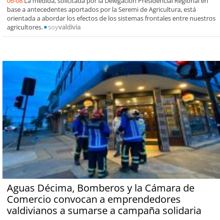
06-08
La medida, solicitada por la Delegación Presidencial Regional en
base a antecedentes aportados por la Seremi de Agricultura, está
orientada a abordar los efectos de los sistemas frontales entre nuestros
agricultores.
soy
valdivia
Aguas Décima, Bomberos y la Cámara de
Comercio convocan a emprendedores
valdivianos a sumarse a campaña solidaria