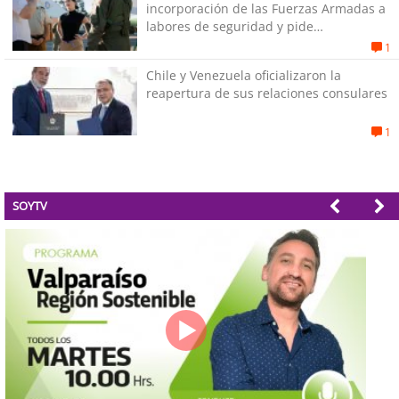
incorporación de las Fuerzas Armadas a
labores de seguridad y pide
“responsabilidad política”
1
Chile y Venezuela oficializaron la
reapertura de sus relaciones consulares
1
SOYTV