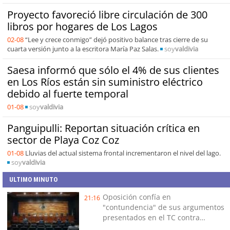
Proyecto favoreció libre circulación de 300
libros por hogares de Los Lagos
02-08
“Lee y crece conmigo” dejó positivo balance tras cierre de su
cuarta versión junto a la escritora María Paz Salas.
soy
valdivia
Saesa informó que sólo el 4% de sus clientes
en Los Ríos están sin suministro eléctrico
debido al fuerte temporal
01-08
soy
valdivia
Panguipulli: Reportan situación crítica en
sector de Playa Coz Coz
01-08
Lluvias del actual sistema frontal incrementaron el nivel del lago.
soy
valdivia
ULTIMO MINUTO
Oposición confía en
21:16
"contundencia" de sus argumentos
presentados en el TC contra
Reconstrucción