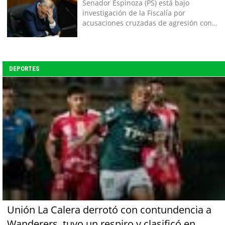
Senador Espinoza (PS) está bajo
investigación de la Fiscalía por
acusaciones cruzadas de agresión con
su pareja
DEPORTES
Unión La Calera derrotó con contundencia a
Wanderers, tuvo un respiro y clasificó en