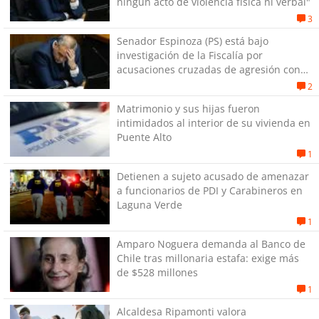
ningún acto de violencia física ni verbal"
3
Senador Espinoza (PS) está bajo
investigación de la Fiscalía por
acusaciones cruzadas de agresión con
su pareja
2
Matrimonio y sus hijas fueron
intimidados al interior de su vivienda en
Puente Alto
1
Detienen a sujeto acusado de amenazar
a funcionarios de PDI y Carabineros en
Laguna Verde
1
Amparo Noguera demanda al Banco de
Chile tras millonaria estafa: exige más
de $528 millones
1
Alcaldesa Ripamonti valora