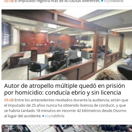
05-08
El imputado registra más de 40 causas diferentes.
soy
valdivia
Autor de atropello múltiple quedó en prisión
por homicidio: conducía ebrio y sin licencia
05-08
Entre los antecedentes revelados durante la audiencia, están que
el imputado de 25 años nunca ha obtenido licencia de conducir, y que
se habría tardado 18 minutos en recorrer 42 kilómetros desde Osorno
al lugar del accidente.
soy
valdivia