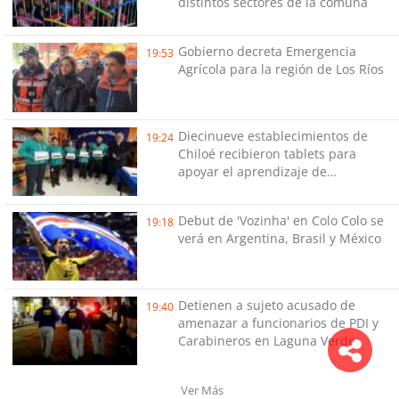
distintos sectores de la comuna
Gobierno decreta Emergencia
19:53
Agrícola para la región de Los Ríos
Diecinueve establecimientos de
19:24
Chiloé recibieron tablets para
apoyar el aprendizaje de
estudiantes
Debut de 'Vozinha' en Colo Colo se
19:18
verá en Argentina, Brasil y México
Detienen a sujeto acusado de
19:40
amenazar a funcionarios de PDI y
Carabineros en Laguna Verde
Ver Más