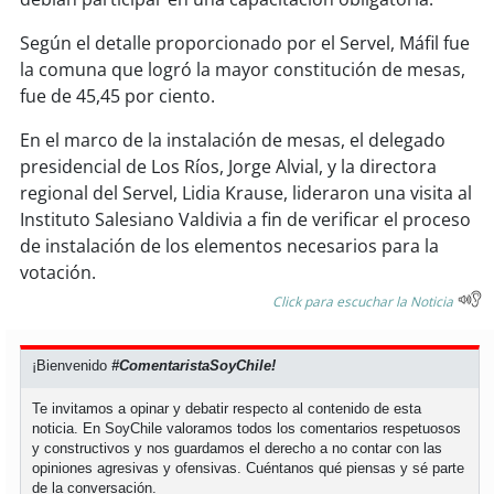
soy
sanantonio
Según el detalle proporcionado por el Servel, Máfil fue
soy
chillán
la comuna que logró la mayor constitución de mesas,
fue de 45,45 por ciento.
soy
sancarlos
En el marco de la instalación de mesas, el delegado
presidencial de Los Ríos, Jorge Alvial, y la directora
soy
talcahuano
regional del Servel, Lidia Krause, lideraron una visita al
Instituto Salesiano Valdivia a fin de verificar el proceso
soy
concepción
de instalación de los elementos necesarios para la
votación.
soy
coronel
Click para escuchar la Noticia
soy
arauco
¡Bienvenido
#ComentaristaSoyChile!
soy
temuco
Te invitamos a opinar y debatir respecto al contenido de esta
noticia. En SoyChile valoramos todos los comentarios respetuosos
soy
valdivia
y constructivos y nos guardamos el derecho a no contar con las
opiniones agresivas y ofensivas. Cuéntanos qué piensas y sé parte
de la conversación.
soy
osorno