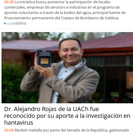
06-08
La iniciativa busca aumentar la participación de locales
comerciales, empresas de servicios e industrias en el programa de
aportes voluntarios a través de la boleta del agua, principal fuente de
financiamiento permanente del Cuerpo de Bomberos de Valdivia.
soy
valdivia
Dr. Alejandro Rojas de la UACh fue
reconocido por su aporte a la investigación en
hantavirus
06-08
Recibió medalla por parte del Senado de la República, gestionada