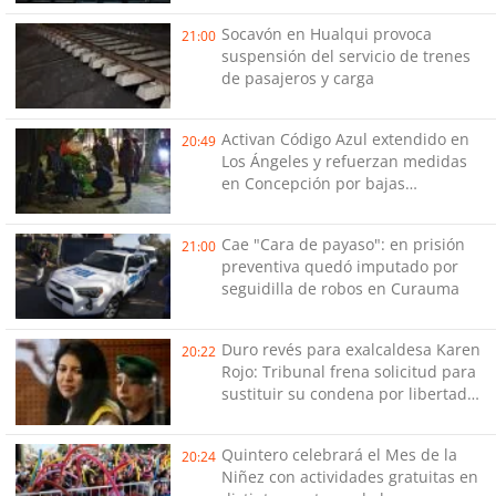
Socavón en Hualqui provoca
21:00
suspensión del servicio de trenes
de pasajeros y carga
Activan Código Azul extendido en
20:49
Los Ángeles y refuerzan medidas
en Concepción por bajas
temperaturas de este fin de
semana
Cae "Cara de payaso": en prisión
21:00
preventiva quedó imputado por
seguidilla de robos en Curauma
Duro revés para exalcaldesa Karen
20:22
Rojo: Tribunal frena solicitud para
sustituir su condena por libertad
vigilada intensiva
Quintero celebrará el Mes de la
20:24
Niñez con actividades gratuitas en