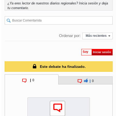
¿Ya eres lector de nuestros diarios regionales?
Inicia sesión
y deja
tu comentario.
soy
puertomontt
soy
chiloé
Ordenar por:
Más recientes
Soy
Iniciar sesión
Este debate ha finalizado.
|
0
|
0