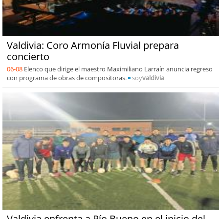
Valdivia: Coro Armonía Fluvial prepara
concierto
06-08
Elenco que dirige el maestro Maximiliano Larraín anuncia regreso
con programa de obras de compositoras.
soy
valdivia
Valdivia enfrenta a Río Bueno en el inicio del