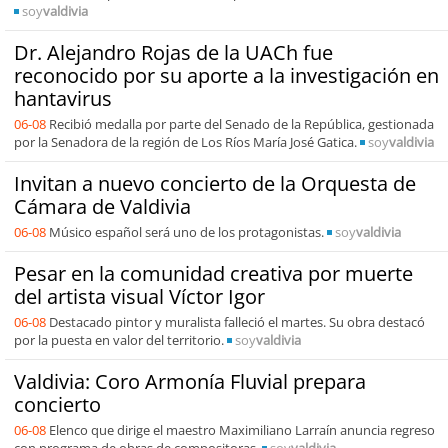
soy
valdivia
Dr. Alejandro Rojas de la UACh fue
reconocido por su aporte a la investigación en
hantavirus
06-08
Recibió medalla por parte del Senado de la República, gestionada
por la Senadora de la región de Los Ríos María José Gatica.
soy
valdivia
Invitan a nuevo concierto de la Orquesta de
Cámara de Valdivia
06-08
Músico español será uno de los protagonistas.
soy
valdivia
Pesar en la comunidad creativa por muerte
del artista visual Víctor Igor
06-08
Destacado pintor y muralista falleció el martes. Su obra destacó
por la puesta en valor del territorio.
soy
valdivia
Valdivia: Coro Armonía Fluvial prepara
concierto
06-08
Elenco que dirige el maestro Maximiliano Larraín anuncia regreso
con programa de obras de compositoras.
soy
valdivia