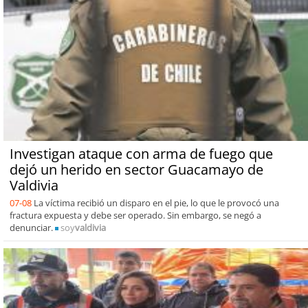
Investigan ataque con arma de fuego que
dejó un herido en sector Guacamayo de
Valdivia
07-08
La víctima recibió un disparo en el pie, lo que le provocó una
fractura expuesta y debe ser operado. Sin embargo, se negó a
denunciar.
soy
valdivia