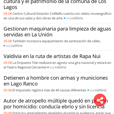
cultura y el patrimonio de la comuna de Los
Lagos
05-08
Centro Cultural Estación Collilelfu cuenta con relato museográfico
en una de sus salas y dos obras de arte.
soy
valdivia
Gestionan maquinaria para limpieza de aguas
servidas en La Unión
05-08
También incorpora equipamiento de sanitización de calles.
soy
valdivia
Valdivia en la ruta de artistas de Rapa Nui
05-08
La Orquesta Toki realizará en agosto una gira nacional y estará en
el Teatro Regional Cervantes
soy
valdivia
Detienen a hombre con armas y municiones
en Lago Ranco
05-08
El imputado registra más de 40 causas diferentes.
soy
valdivia
Autor de atropello múltiple quedó en prisión
por homicidio: conducía ebrio y sin licencia
05-08
Entre los antecedentes revelados durante la audiencia, están que