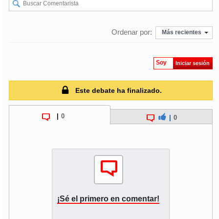
soy
puertomontt
Ordenar por:
Más recientes
soy
chiloé
Soy
Iniciar sesión
Este debate ha finalizado.
|
0
|
0
¡Sé el primero en comentar!