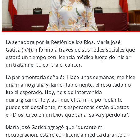
Sostenibilidad
soy
chile
soy
arica
La senadora por la Región de los Ríos, María José
Gatica (RN), informó a través de sus redes sociales que
soy
iquique
estará un tiempo con licencia médica luego de iniciar
un tratamiento contra el cáncer.
soy
calama
La parlamentaria señaló: "Hace unas semanas, me hice
soy
antofagasta
una mamografía y, lamentablemente, el resultado no
fue el esperado. Hoy, he sido intervenida
soy
copiapó
quirúrgicamente y, aunque el camino por delante
puede ser desafiante, mis esperanzas están puestas
soy
valparaíso
en Dios. Creo en un Dios que sana, salva y perdona".
soy
quillota
María José Gatica agregó que "durante mi
recuperación, estaré con licencia médica durante un