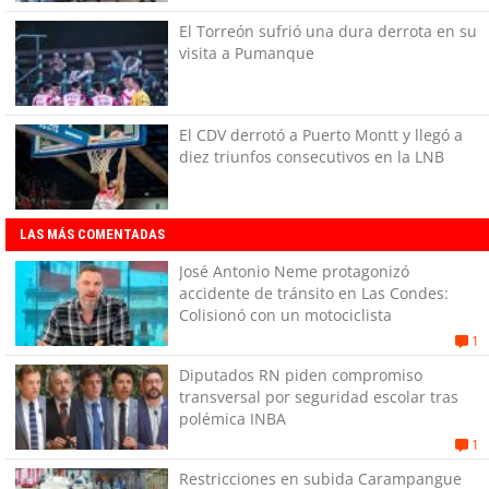
El Torreón sufrió una dura derrota en su
visita a Pumanque
El CDV derrotó a Puerto Montt y llegó a
diez triunfos consecutivos en la LNB
LAS MÁS COMENTADAS
José Antonio Neme protagonizó
accidente de tránsito en Las Condes:
Colisionó con un motociclista
1
Diputados RN piden compromiso
transversal por seguridad escolar tras
polémica INBA
1
Restricciones en subida Carampangue