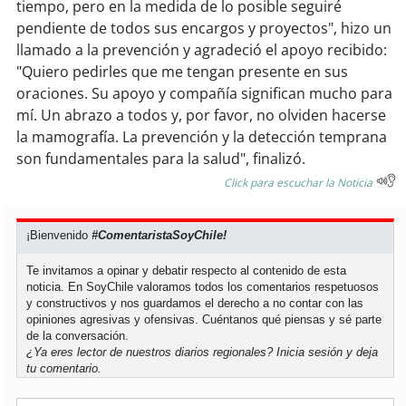
soy
sanantonio
tiempo, pero en la medida de lo posible seguiré
pendiente de todos sus encargos y proyectos", hizo un
soy
chillán
llamado a la prevención y agradeció el apoyo recibido:
"Quiero pedirles que me tengan presente en sus
oraciones. Su apoyo y compañía significan mucho para
soy
sancarlos
mí. Un abrazo a todos y, por favor, no olviden hacerse
la mamografía. La prevención y la detección temprana
soy
talcahuano
son fundamentales para la salud", finalizó.
soy
concepción
Click para escuchar la Noticia
soy
coronel
¡Bienvenido
#ComentaristaSoyChile!
soy
arauco
Te invitamos a opinar y debatir respecto al contenido de esta
noticia. En SoyChile valoramos todos los comentarios respetuosos
y constructivos y nos guardamos el derecho a no contar con las
soy
temuco
opiniones agresivas y ofensivas. Cuéntanos qué piensas y sé parte
de la conversación.
¿Ya eres lector de nuestros diarios regionales?
Inicia sesión
y deja
soy
valdivia
tu comentario.
soy
osorno