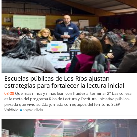
Escuelas públicas de Los Ríos ajustan
estrategias para fortalecer la lectura inicial
08-08
Que más niños y niñas lean con fluidez al terminar 2° básico, esa
es la meta del programa Ríos de Lectura y Escritura, iniciativa público-
privada que vivió su 2da jornada con equipos del territorio SLEP
Valdivia.
soy
valdivia