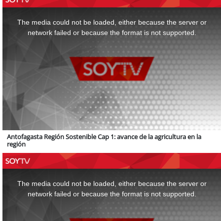
This
is
a
The media could not be loaded, either because the server or
modal
window.
network failed or because the format is not supported.
Antofagasta Región Sostenible Cap 1: avance de la agricultura en la
región
This
is
a
The media could not be loaded, either because the server or
modal
window.
network failed or because the format is not supported.