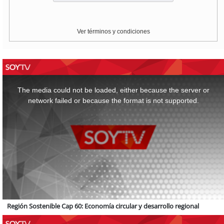
Ver términos y condiciones
This
is
a
The media could not be loaded, either because the server or
modal
window.
network failed or because the format is not supported.
Región Sostenible Cap 60: Economía circular y desarrollo regional