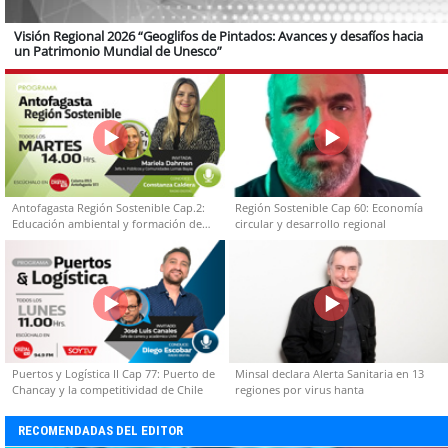
Visión Regional 2026 “Geoglifos de Pintados: Avances y desafíos hacia
un Patrimonio Mundial de Unesco”
Antofagasta Región Sostenible Cap.2:
Región Sostenible Cap 60: Economía
Educación ambiental y formación de
circular y desarrollo regional
capacidades técnicas
Puertos y Logística II Cap 77: Puerto de
Minsal declara Alerta Sanitaria en 13
Chancay y la competitividad de Chile
regiones por virus hanta
RECOMENDADAS DEL EDITOR