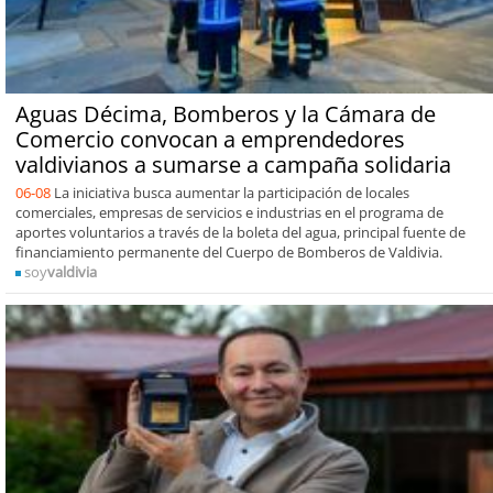
Aguas Décima, Bomberos y la Cámara de
Comercio convocan a emprendedores
valdivianos a sumarse a campaña solidaria
06-08
La iniciativa busca aumentar la participación de locales
comerciales, empresas de servicios e industrias en el programa de
aportes voluntarios a través de la boleta del agua, principal fuente de
financiamiento permanente del Cuerpo de Bomberos de Valdivia.
soy
valdivia