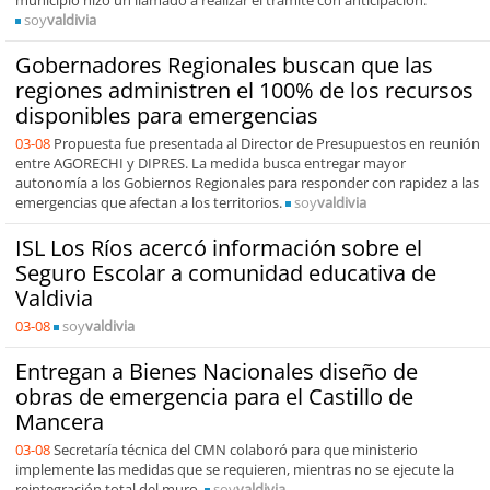
municipio hizo un llamado a realizar el trámite con anticipación.
soy
valdivia
Gobernadores Regionales buscan que las
regiones administren el 100% de los recursos
disponibles para emergencias
03-08
Propuesta fue presentada al Director de Presupuestos en reunión
entre AGORECHI y DIPRES. La medida busca entregar mayor
autonomía a los Gobiernos Regionales para responder con rapidez a las
emergencias que afectan a los territorios.
soy
valdivia
ISL Los Ríos acercó información sobre el
Seguro Escolar a comunidad educativa de
Valdivia
03-08
soy
valdivia
Entregan a Bienes Nacionales diseño de
obras de emergencia para el Castillo de
Mancera
03-08
Secretaría técnica del CMN colaboró para que ministerio
implemente las medidas que se requieren, mientras no se ejecute la
reintegración total del muro.
soy
valdivia