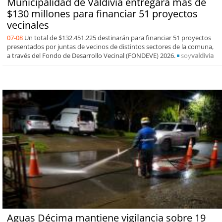
Municipalidad de Valdivia entregará más de
$130 millones para financiar 51 proyectos
vecinales
07-08
Un total de $132.451.225 destinarán para financiar 51 proyectos
presentados por juntas de vecinos de distintos sectores de la comuna,
a través del Fondo de Desarrollo Vecinal (FONDEVE) 2026.
soy
valdivia
Aguas Décima mantiene vigilancia sobre 19