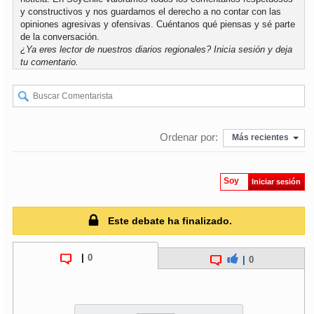
y constructivos y nos guardamos el derecho a no contar con las
opiniones agresivas y ofensivas. Cuéntanos qué piensas y sé parte
soy
puertomontt
de la conversación.
¿Ya eres lector de nuestros diarios regionales?
Inicia sesión
y deja
tu comentario.
soy
chiloé
Ordenar por:
Más recientes
Soy
Iniciar sesión
Este debate ha finalizado.
|
0
|
0