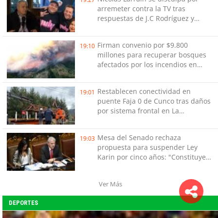
arremeter contra la TV tras
respuestas de J.C Rodríguez y
Danilo 21
Firman convenio por $9.800
19:10
millones para recuperar bosques
afectados por los incendios en
Biobío
Restablecen conectividad en
19:01
puente Faja 0 de Cunco tras daños
por sistema frontal en La
Araucanía
Mesa del Senado rechaza
19:03
propuesta para suspender Ley
Karin por cinco años: "Constituye
un camino equivocado"
Ver Más
DEPORTES