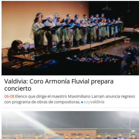
Valdivia: Coro Armonía Fluvial prepara
concierto
06-08
Elenco que dirige el maestro Maximiliano Larraín anuncia regreso
con programa de obras de compositoras.
soy
valdivia