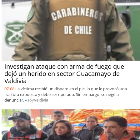
Investigan ataque con arma de fuego que
dejó un herido en sector Guacamayo de
Valdivia
07-08
La víctima recibió un disparo en el pie, lo que le provocó una
fractura expuesta y debe ser operado. Sin embargo, se negó a
denunciar.
soy
valdivia