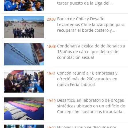
tercer puesto de la Liga del
Ascenso
Banco de Chile y Desafío
20:03
Levantemos Chile lanzan plan para
recuperar el borde costero y
reactivar emprendimientos en la
Región de Coquimbo
Condenan a exalcalde de Renaico a
19:48
15 años de cárcel por delitos de
connotación sexual
Concón reunió a 16 empresas y
19:41
ofreció más de 200 vacantes en
nueva Feria Laboral
Desarticulan laboratorio de drogas
19:19
sintéticas ubicado en un edificio de
Concepción: sustancias incautadas
están avaluadas en cerca de $98
millones
Nicolás Larraín se disculpa por
19:27