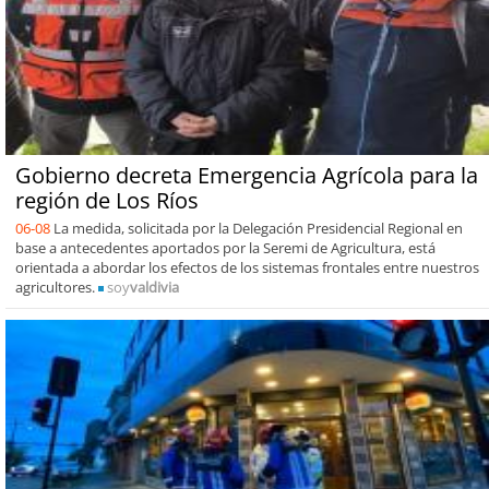
Gobierno decreta Emergencia Agrícola para la
región de Los Ríos
06-08
La medida, solicitada por la Delegación Presidencial Regional en
base a antecedentes aportados por la Seremi de Agricultura, está
orientada a abordar los efectos de los sistemas frontales entre nuestros
agricultores.
soy
valdivia