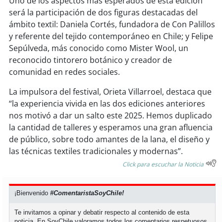
Uno de los aspectos más esperados de esta edición
soy
sanantonio
será la participación de dos figuras destacadas del
ámbito textil: Daniela Cortés, fundadora de Con Palillos
soy
chillán
y referente del tejido contemporáneo en Chile; y Felipe
Sepúlveda, más conocido como Mister Wool, un
soy
sancarlos
reconocido tintorero botánico y creador de
comunidad en redes sociales.
soy
talcahuano
La impulsora del festival, Orieta Villarroel, destaca que
soy
concepción
“la experiencia vivida en las dos ediciones anteriores
nos motivó a dar un salto este 2025. Hemos duplicado
soy
coronel
la cantidad de talleres y esperamos una gran afluencia
de público, sobre todo amantes de la lana, el diseño y
soy
arauco
las técnicas textiles tradicionales y modernas”.
Click para escuchar la Noticia
soy
temuco
¡Bienvenido
#ComentaristaSoyChile!
soy
valdivia
Te invitamos a opinar y debatir respecto al contenido de esta
soy
osorno
noticia. En SoyChile valoramos todos los comentarios respetuosos