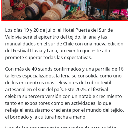
Sostenibilidad
soy
chile
Los días 19 y 20 de julio, el Hotel Puerta del Sur de
soy
arica
Valdivia será el epicentro del tejido, la lana y las
manualidades en el sur de Chile con una nueva edición
soy
iquique
del Festival Lluvia y Lana, un evento que este año
promete superar todas las expectativas.
soy
calama
Con más de 40 stands confirmados y una parrilla de 16
soy
antofagasta
talleres especializados, la feria se consolida como uno
de los encuentros más relevantes del rubro textil
soy
copiapó
artesanal en el sur del país. Este 2025, el festival
celebra su tercera versión con un notable crecimiento
soy
valparaíso
tanto en expositores como en actividades, lo que
refleja el entusiasmo creciente por el mundo del tejido,
soy
quillota
el bordado y la cultura hecha a mano.