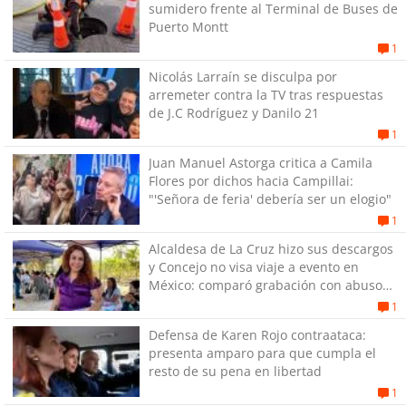
sumidero frente al Terminal de Buses de
Puerto Montt
1
Nicolás Larraín se disculpa por
arremeter contra la TV tras respuestas
de J.C Rodríguez y Danilo 21
1
Juan Manuel Astorga critica a Camila
Flores por dichos hacia Campillai:
"'Señora de feria' debería ser un elogio"
1
Alcaldesa de La Cruz hizo sus descargos
y Concejo no visa viaje a evento en
México: comparó grabación con abuso
sexual infantil
1
Defensa de Karen Rojo contraataca:
presenta amparo para que cumpla el
resto de su pena en libertad
1