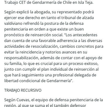
soy
sanantonio
Trabajo CET de Gendarmería de Chile en Isla Teja.
Según explicó la abogada, su representado podrá
soy
chillán
ejercer ese derecho en tanto el tribunal de alzada
valdiviano refrendó la postura de la defensa
soy
sancarlos
penitenciaria en orden a que existe un buen
pronóstico de reinserción social. “Los antecedentes
soy
talcahuano
dan cuenta de una favorable adherencia a las diversas
actividades de resocialización, cambios concretos para
soy
concepción
evitar la reincidencia y notorios avances en su
responsabilización, además de contar con el apoyo de
soy
coronel
su familia, lo que es crucial para un proceso exitoso,
junto con cumplir el plan individual de reinserción al
soy
arauco
que hará seguimiento una profesional delegada de
libertad condicional de Gendarmería”.
soy
temuco
TRABAJO RECURSIVO
soy
valdivia
Según Cuevas, el equipo de defensa penitenciaria de la
región, al que se suma el el también defensor
soy
osorno