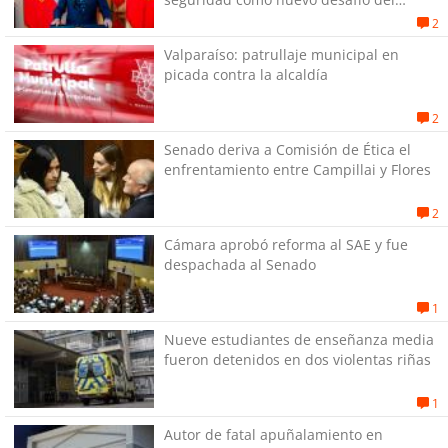
Gobierno
2
Valparaíso: patrullaje municipal en
picada contra la alcaldía
2
Senado deriva a Comisión de Ética el
enfrentamiento entre Campillai y Flores
2
Cámara aprobó reforma al SAE y fue
despachada al Senado
1
Nueve estudiantes de enseñanza media
fueron detenidos en dos violentas riñas
1
Autor de fatal apuñalamiento en