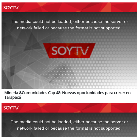
This
is
a
The media could not be loaded, either because the server or
modal
window.
network failed or because the format is not supported.
Minería &Comunidades Cap 48: Nuevas oportunidades para crecer en
Tarapacá
This
is
a
The media could not be loaded, either because the server or
modal
window.
network failed or because the format is not supported.