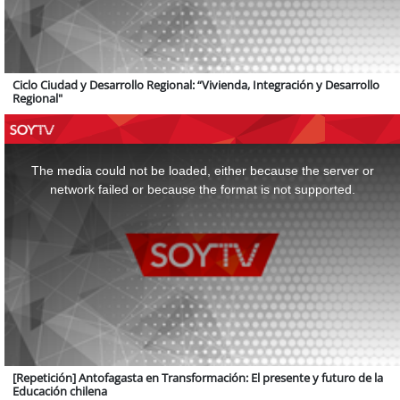
Ciclo Ciudad y Desarrollo Regional: “Vivienda, Integración y Desarrollo
Regional"
This
is
a
The media could not be loaded, either because the server or
modal
window.
network failed or because the format is not supported.
[Repetición] Antofagasta en Transformación: El presente y futuro de la
Educación chilena