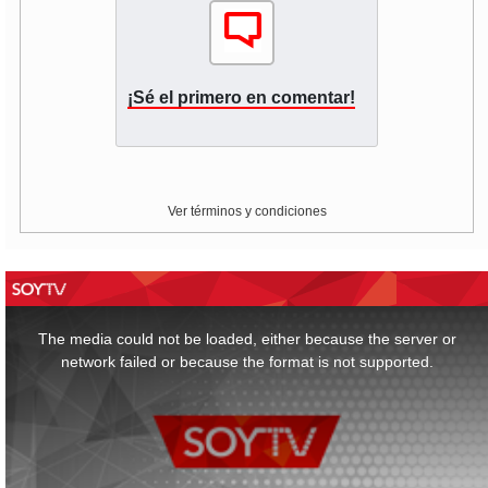
¡Sé el primero en comentar!
Ver términos y condiciones
This
is
a
The media could not be loaded, either because the server or
modal
window.
network failed or because the format is not supported.