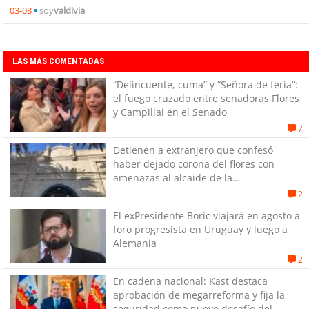
03-08
soy
valdivia
LAS MÁS COMENTADAS
“Delincuente, cuma” y “Señora de feria”:
el fuego cruzado entre senadoras Flores
y Campillai en el Senado
7
Detienen a extranjero que confesó
haber dejado corona del flores con
amenazas al alcaide de la
exPenitenciaría
2
El exPresidente Boric viajará en agosto a
foro progresista en Uruguay y luego a
Alemania
2
En cadena nacional: Kast destaca
aprobación de megarreforma y fija la
seguridad como nuevo desafío del