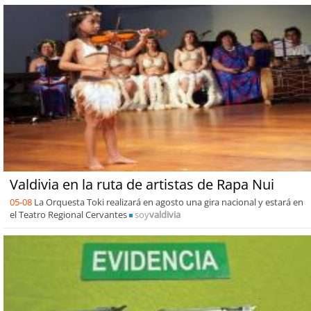
Valdivia en la ruta de artistas de Rapa Nui
05-08
La Orquesta Toki realizará en agosto una gira nacional y estará en
el Teatro Regional Cervantes
soy
valdivia