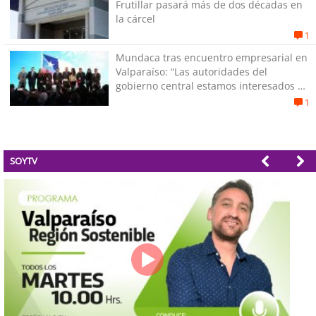
Frutillar pasará más de dos décadas en
la cárcel
1
Mundaca tras encuentro empresarial en
Valparaíso: “Las autoridades del
gobierno central estamos interesados en
generar empleos”
1
SOYTV