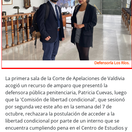
Sostenibilidad
soy
chile
soy
arica
soy
iquique
soy
calama
Defensoría Los Ríos.
soy
antofagasta
La primera sala de la Corte de Apelaciones de Valdivia
acogió un recurso de amparo que presentó la
soy
copiapó
defensora pública penitenciaria, Patricia Cuevas, luego
que la 'Comisión de libertad condicional', que sesionó
soy
valparaíso
por segunda vez este año en la semana del 7 de
octubre, rechazara la postulación de acceder a la
soy
quillota
libertad condicional por parte de un interno que se
encuentra cumpliendo pena en el Centro de Estudios y