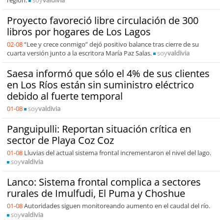
región.
soy
valdivia
Proyecto favoreció libre circulación de 300
libros por hogares de Los Lagos
02-08
“Lee y crece conmigo” dejó positivo balance tras cierre de su
cuarta versión junto a la escritora María Paz Salas.
soy
valdivia
Saesa informó que sólo el 4% de sus clientes
en Los Ríos están sin suministro eléctrico
debido al fuerte temporal
01-08
soy
valdivia
Panguipulli: Reportan situación crítica en
sector de Playa Coz Coz
01-08
Lluvias del actual sistema frontal incrementaron el nivel del lago.
soy
valdivia
Lanco: Sistema frontal complica a sectores
rurales de Imulfudi, El Puma y Choshue
01-08
Autoridades siguen monitoreando aumento en el caudal del río.
soy
valdivia