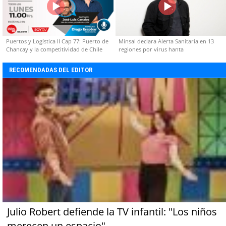
Puertos y Logística II Cap 77: Puerto de
Minsal declara Alerta Sanitaria en 13
Chancay y la competitividad de Chile
regiones por virus hanta
RECOMENDADAS DEL EDITOR
Julio Robert defiende la TV infantil: "Los niños
merecen un espacio"