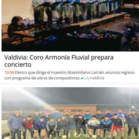
Valdivia: Coro Armonía Fluvial prepara
concierto
10:04
Elenco que dirige el maestro Maximiliano Larraín anuncia regreso
con programa de obras de compositoras.
soy
valdivia