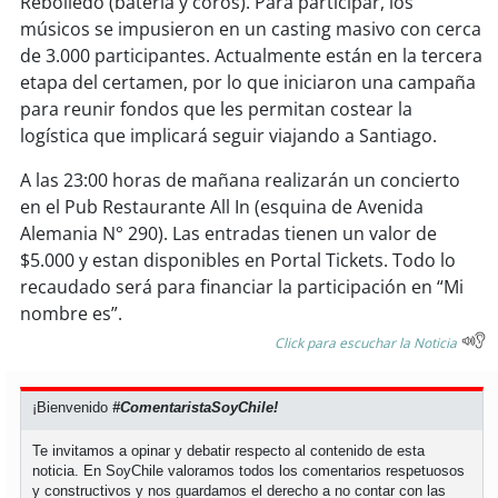
Rebolledo (batería y coros). Para participar, los
soy
sanantonio
músicos se impusieron en un casting masivo con cerca
de 3.000 participantes. Actualmente están en la tercera
soy
chillán
etapa del certamen, por lo que iniciaron una campaña
para reunir fondos que les permitan costear la
soy
sancarlos
logística que implicará seguir viajando a Santiago.
soy
talcahuano
A las 23:00 horas de mañana realizarán un concierto
en el Pub Restaurante All In (esquina de Avenida
soy
concepción
Alemania N° 290). Las entradas tienen un valor de
$5.000 y estan disponibles en Portal Tickets. Todo lo
soy
coronel
recaudado será para financiar la participación en “Mi
nombre es”.
soy
arauco
Click para escuchar la Noticia
soy
temuco
¡Bienvenido
#ComentaristaSoyChile!
soy
valdivia
Te invitamos a opinar y debatir respecto al contenido de esta
noticia. En SoyChile valoramos todos los comentarios respetuosos
y constructivos y nos guardamos el derecho a no contar con las
soy
osorno