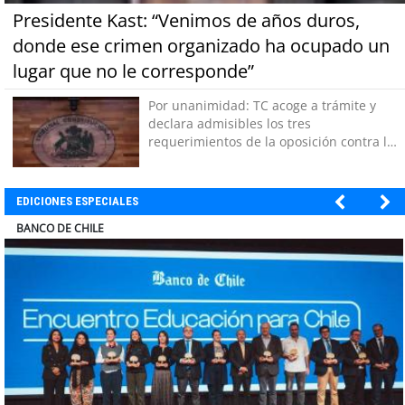
Presidente Kast: “Venimos de años duros,
donde ese crimen organizado ha ocupado un
lugar que no le corresponde”
Por unanimidad: TC acoge a trámite y
declara admisibles los tres
requerimientos de la oposición contra la
megarreforma
EDICIONES ESPECIALES
ELECTROLUX