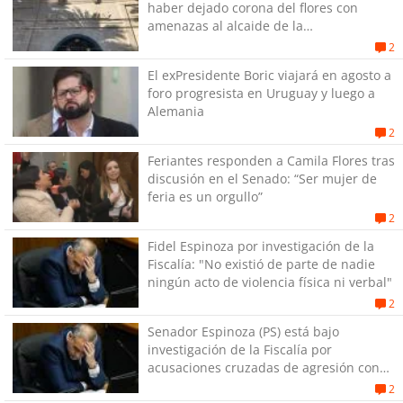
haber dejado corona del flores con
amenazas al alcaide de la
exPenitenciaría
2
El exPresidente Boric viajará en agosto a
foro progresista en Uruguay y luego a
Alemania
2
Feriantes responden a Camila Flores tras
discusión en el Senado: “Ser mujer de
feria es un orgullo”
2
Fidel Espinoza por investigación de la
Fiscalía: "No existió de parte de nadie
ningún acto de violencia física ni verbal"
2
Senador Espinoza (PS) está bajo
investigación de la Fiscalía por
acusaciones cruzadas de agresión con
su pareja
2