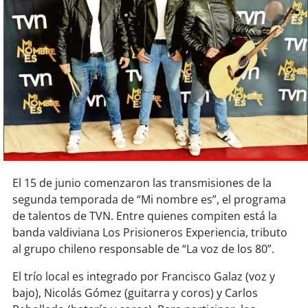
Sostenibilidad
soy
chile
soy
arica
soy
iquique
soy
calama
soy
antofagasta
El 15 de junio comenzaron las transmisiones de la
segunda temporada de “Mi nombre es”, el programa
soy
copiapó
de talentos de TVN. Entre quienes compiten está la
banda valdiviana Los Prisioneros Experiencia, tributo
soy
valparaíso
al grupo chileno responsable de “La voz de los 80”.
El trío local es integrado por Francisco Galaz (voz y
soy
quillota
bajo), Nicolás Gómez (guitarra y coros) y Carlos