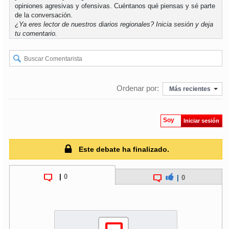
opiniones agresivas y ofensivas. Cuéntanos qué piensas y sé parte
de la conversación.
soy
puertomontt
¿Ya eres lector de nuestros diarios regionales?
Inicia sesión
y deja
tu comentario.
soy
chiloé
Ordenar por:
Más recientes
Soy
Iniciar sesión
Este debate ha finalizado.
|
0
|
0