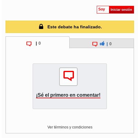
Soy
Iniciar sesión
soy
puertomontt
Este debate ha finalizado.
soy
chiloé
|
0
|
0
¡Sé el primero en comentar!
Ver términos y condiciones