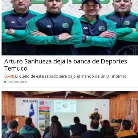
Arturo Sanhueza deja la banca de Deportes
Temuco
06-08
El duelo de este sábado será bajo el mando de un DT interino.
soy
temuco