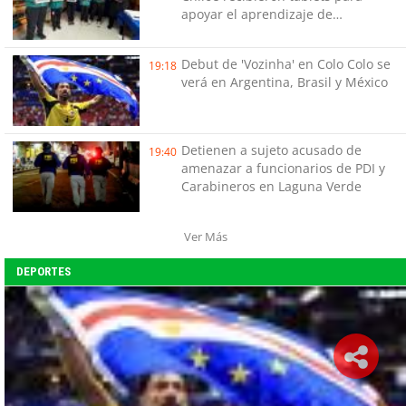
apoyar el aprendizaje de
estudiantes
Debut de 'Vozinha' en Colo Colo se
19:18
verá en Argentina, Brasil y México
Detienen a sujeto acusado de
19:40
amenazar a funcionarios de PDI y
Carabineros en Laguna Verde
Ver Más
DEPORTES