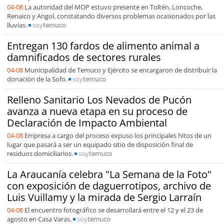
04-08
La autoridad del MOP estuvo presente en Toltén, Loncoche,
Renaico y Angol, constatando diversos problemas ocasionados por las
lluvias.
soy
temuco
Entregan 130 fardos de alimento animal a
damnificados de sectores rurales
04-08
Municipalidad de Temuco y Ejército se encargaron de distribuir la
donación de la Sofo.
soy
temuco
Relleno Sanitario Los Nevados de Pucón
avanza a nueva etapa en su proceso de
Declaración de Impacto Ambiental
04-08
Empresa a cargo del proceso expuso los principales hitos de un
lugar que pasará a ser un equipado sitio de disposición final de
residuos domiciliarios.
soy
temuco
La Araucanía celebra "La Semana de la Foto"
con exposición de daguerrotipos, archivo de
Luis Vuillamy y la mirada de Sergio Larraín
04-08
El encuentro fotográfico se desarrollará entre el 12 y el 23 de
agosto en Casa Varas.
soy
temuco