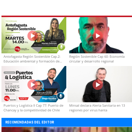
Antofagasta Región Sostenible Cap.2:
Región Sostenible Cap 60: Economía
Educación ambiental y formación de
circular y desarrollo regional
capacidades técnicas
Puertos y Logística II Cap 77: Puerto de
Minsal declara Alerta Sanitaria en 13
Chancay y la competitividad de Chile
regiones por virus hanta
RECOMENDADAS DEL EDITOR