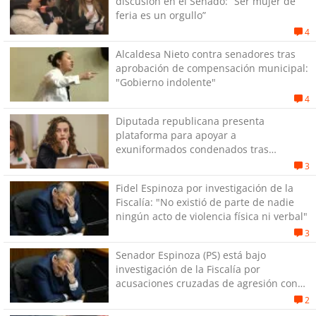
discusión en el Senado: “Ser mujer de
feria es un orgullo”
4
Alcaldesa Nieto contra senadores tras
aprobación de compensación municipal:
"Gobierno indolente"
4
Diputada republicana presenta
plataforma para apoyar a
exuniformados condenados tras
estallido social
3
Fidel Espinoza por investigación de la
Fiscalía: "No existió de parte de nadie
ningún acto de violencia física ni verbal"
3
Senador Espinoza (PS) está bajo
investigación de la Fiscalía por
acusaciones cruzadas de agresión con
su pareja
2