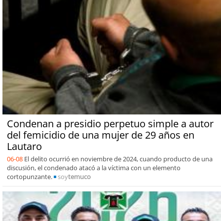
Condenan a presidio perpetuo simple a autor
del femicidio de una mujer de 29 años en
Lautaro
06-08
El delito ocurrió en noviembre de 2024, cuando producto de una
discusión, el condenado atacó a la víctima con un elemento
cortopunzante.
soy
temuco