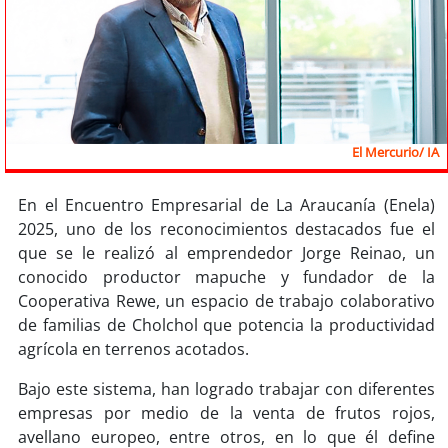
Sostenibilidad
soy
chile
soy
arica
El Mercurio/ IA
soy
iquique
En el Encuentro Empresarial de La Araucanía (Enela)
soy
calama
2025, uno de los reconocimientos destacados fue el
que se le realizó al emprendedor Jorge Reinao, un
soy
antofagasta
conocido productor mapuche y fundador de la
Cooperativa Rewe, un espacio de trabajo colaborativo
soy
copiapó
de familias de Cholchol que potencia la productividad
agrícola en terrenos acotados.
soy
valparaíso
Bajo este sistema, han logrado trabajar con diferentes
soy
quillota
empresas por medio de la venta de frutos rojos,
avellano europeo, entre otros, en lo que él define