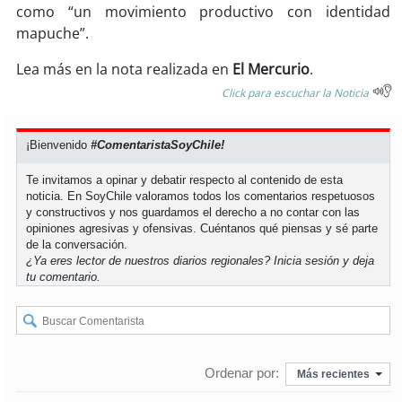
soy
sanantonio
como “un movimiento productivo con identidad
mapuche”.
soy
chillán
Lea más en la nota realizada en
El Mercurio
.
soy
sancarlos
Click para escuchar la Noticia
soy
talcahuano
¡Bienvenido
#ComentaristaSoyChile!
soy
concepción
Te invitamos a opinar y debatir respecto al contenido de esta
noticia. En SoyChile valoramos todos los comentarios respetuosos
y constructivos y nos guardamos el derecho a no contar con las
soy
coronel
opiniones agresivas y ofensivas. Cuéntanos qué piensas y sé parte
de la conversación.
¿Ya eres lector de nuestros diarios regionales?
Inicia sesión
y deja
soy
arauco
tu comentario.
soy
temuco
soy
valdivia
Ordenar por:
Más recientes
soy
osorno