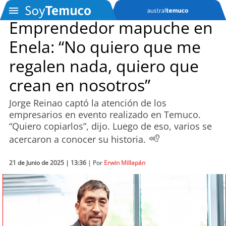
Emprendedor mapuche en
Enela: “No quiero que me
SOYTV
regalen nada, quiero que
crean en nosotros”
Podcast
Jorge Reinao captó la atención de los
Actualidad
empresarios en evento realizado en Temuco.
“Quiero copiarlos”, dijo. Luego de eso, varios se
Entretención
acercaron a conocer su historia.
Economía
21 de Junio de 2025 | 13:36
| Por
Erwin Millapán
Deportes
Tecnología