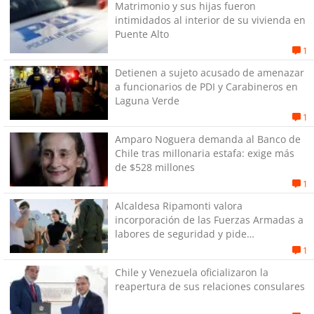
Matrimonio y sus hijas fueron
intimidados al interior de su vivienda en
Puente Alto
1
Detienen a sujeto acusado de amenazar
a funcionarios de PDI y Carabineros en
Laguna Verde
1
Amparo Noguera demanda al Banco de
Chile tras millonaria estafa: exige más
de $528 millones
1
Alcaldesa Ripamonti valora
incorporación de las Fuerzas Armadas a
labores de seguridad y pide
“responsabilidad política”
1
Chile y Venezuela oficializaron la
reapertura de sus relaciones consulares