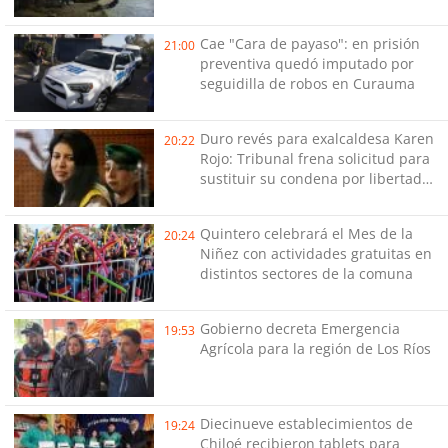
temperaturas de este fin de
semana
Cae "Cara de payaso": en prisión
21:00
preventiva quedó imputado por
seguidilla de robos en Curauma
Duro revés para exalcaldesa Karen
20:22
Rojo: Tribunal frena solicitud para
sustituir su condena por libertad
vigilada intensiva
Quintero celebrará el Mes de la
20:24
Niñez con actividades gratuitas en
distintos sectores de la comuna
Gobierno decreta Emergencia
19:53
Agrícola para la región de Los Ríos
Diecinueve establecimientos de
19:24
Chiloé recibieron tablets para