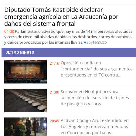
Diputado Tomás Kast pide declarar
emergencia agrícola en La Araucanía por
daños del sistema frontal
04-08
Parlamentario advirtió que hay más de 14 mil personas afectadas
y cerca de cinco mil aisladas debido a los desbordes, cortes de caminos
y daños provocados por las intensas lluvias.
soy
temuco
ULTIMO MINUTO
Oposición confía en
21:16
"contundencia" de sus argumentos
presentados en el TC contra
Reconstrucción
Socavón en Hualqui provoca
21:00
suspensión del servicio de trenes
de pasajeros y carga
Activan Código Azul extendido en
20:49
Los Ángeles y refuerzan medidas
en Concepción por bajas