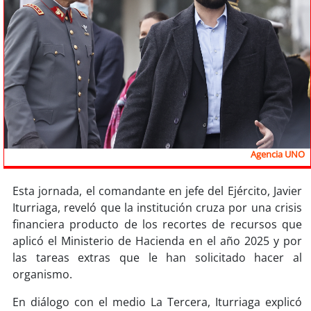
Sostenibilidad
soy
chile
soy
arica
soy
iquique
soy
calama
Agencia UNO
soy
antofagasta
Esta jornada, el comandante en jefe del Ejército, Javier
Iturriaga, reveló que la institución cruza por una crisis
soy
copiapó
financiera producto de los recortes de recursos que
aplicó el Ministerio de Hacienda en el año 2025 y por
soy
valparaíso
las tareas extras que le han solicitado hacer al
organismo.
soy
quillota
En diálogo con el medio La Tercera, Iturriaga explicó