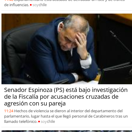
de influencias.
soy
chile
Senador Espinoza (PS) está bajo investigación
de la Fiscalía por acusaciones cruzadas de
agresión con su pareja
11:24
Hechos de violencia se dieron al interior del departamento del
parlamentario, lugar hasta el que llegó personal de Carabineros tras un
llamado telefónico.
soy
chile