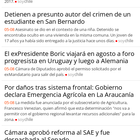
2017.
soy
chile
Detienen a presunto autor del crimen de un
estudiante en San Bernardo
05-08
Asesinato se dio en el contexto de una riña. Detenido se
encontraba oculto en una vivienda en la misma comuna. Un joven de
17 años ya había sido entregado a la justicia hace unos días.
soy
chile
El exPresidente Boric viajará en agosto a foro
progresista en Uruguay y luego a Alemania
05-08
Cámara de Diputados aprobó el permiso solicitado por el
exMandatario para salir del país.
soy
chile
Por daños tras sistema frontal: Gobierno
declara Emergencia Agrícola en La Araucanía
05-08
La medida fue anunciada por el subsecretario de Agricultura,
Francesco Venezian, quien afirmó que esta determinación "nos va a
permitir con el gobierno regional levantar recursos adicionales" para la
zona.
soy
chile
Cámara aprobó reforma al SAE y fue
despachada al Senado