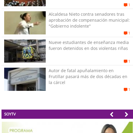
1
Alcaldesa Nieto contra senadores tras
aprobación de compensación municipal:
"Gobierno indolente"
1
Nueve estudiantes de enseñanza media
fueron detenidos en dos violentas riñas
1
Autor de fatal apuñalamiento en
Frutillar pasará más de dos décadas en
la cárcel
1
SOYTV