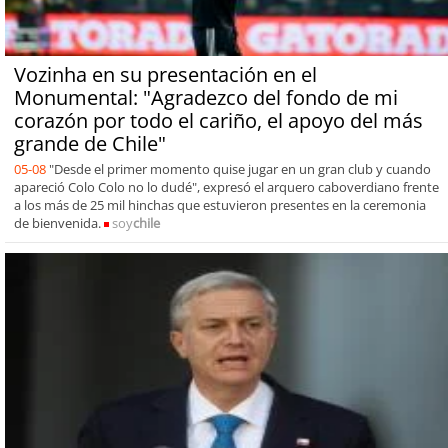
Vozinha en su presentación en el
Monumental: "Agradezco del fondo de mi
corazón por todo el cariño, el apoyo del más
grande de Chile"
05-08
"Desde el primer momento quise jugar en un gran club y cuando
apareció Colo Colo no lo dudé", expresó el arquero caboverdiano frente
a los más de 25 mil hinchas que estuvieron presentes en la ceremonia
de bienvenida.
soy
chile