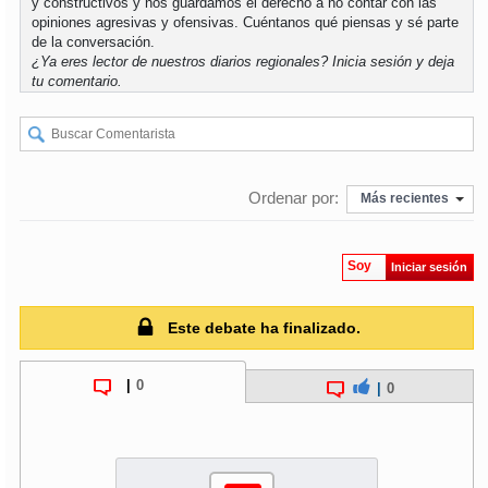
y constructivos y nos guardamos el derecho a no contar con las
opiniones agresivas y ofensivas. Cuéntanos qué piensas y sé parte
de la conversación.
¿Ya eres lector de nuestros diarios regionales?
Inicia sesión
y deja
tu comentario.
Ordenar por:
Más recientes
Soy
Iniciar sesión
Este debate ha finalizado.
|
0
|
0