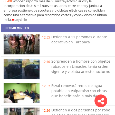
05-08
Whoosh reportó más de 66 mil trayectos diarios y la
incorporación de 318 mil nuevos usuarios entre enero y junio. La
empresa sostiene que scooters y bicicletas eléctricas se consolidan
como una alternativa para recorridos cortos y conexiones de última
milla.
soy
chile
ULTIMO MINUTO
Detienen a 11 personas durante
12:55
operativo en Tarapacá
Sorprenden a hombre con objetos
12:40
robados en Limache: tenía orden
vigente y violaba arresto nocturno
Esval renovará redes de agua
12:52
potable en Valparaíso con obras
que beneficiarán a más de 550
hogares
Detienen a dos personas por robo
12:26