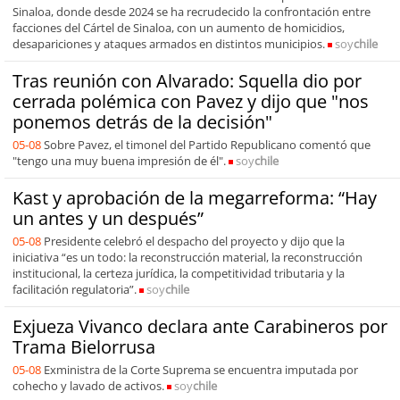
Sinaloa, donde desde 2024 se ha recrudecido la confrontación entre
facciones del Cártel de Sinaloa, con un aumento de homicidios,
desapariciones y ataques armados en distintos municipios.
soy
chile
Tras reunión con Alvarado: Squella dio por
cerrada polémica con Pavez y dijo que "nos
ponemos detrás de la decisión"
05-08
Sobre Pavez, el timonel del Partido Republicano comentó que
"tengo una muy buena impresión de él".
soy
chile
Kast y aprobación de la megarreforma: “Hay
un antes y un después”
05-08
Presidente celebró el despacho del proyecto y dijo que la
iniciativa “es un todo: la reconstrucción material, la reconstrucción
institucional, la certeza jurídica, la competitividad tributaria y la
facilitación regulatoria”.
soy
chile
Exjueza Vivanco declara ante Carabineros por
Trama Bielorrusa
05-08
Exministra de la Corte Suprema se encuentra imputada por
cohecho y lavado de activos.
soy
chile