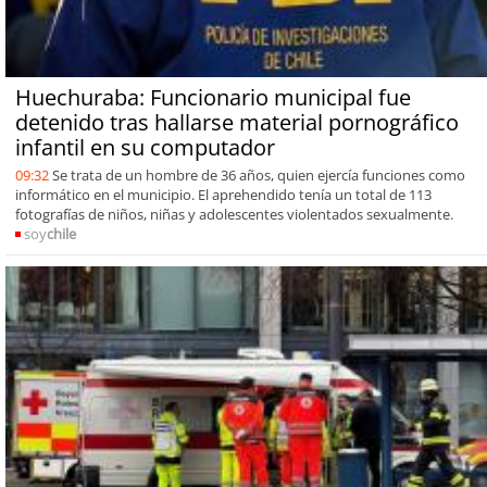
Huechuraba: Funcionario municipal fue
detenido tras hallarse material pornográfico
infantil en su computador
09:32
Se trata de un hombre de 36 años, quien ejercía funciones como
informático en el municipio. El aprehendido tenía un total de 113
fotografías de niños, niñas y adolescentes violentados sexualmente.
soy
chile