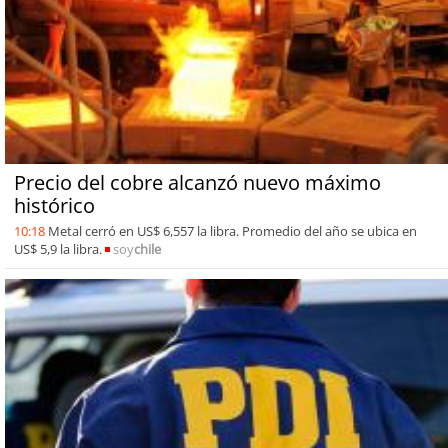
Precio del cobre alcanzó nuevo máximo
histórico
10:18
Metal cerró en US$ 6,557 la libra. Promedio del año se ubica en
US$ 5,9 la libra.
soy
chile