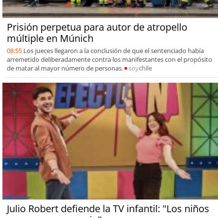
Prisión perpetua para autor de atropello
múltiple en Múnich
08:55
Los jueces llegaron a la conclusión de que el sentenciado había
arremetido deliberadamente contra los manifestantes con el propósito
de matar al mayor número de personas.
soy
chile
Julio Robert defiende la TV infantil: "Los niños