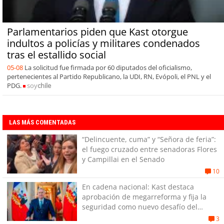
Parlamentarios piden que Kast otorgue
indultos a policías y militares condenados
tras el estallido social
05-08
La solicitud fue firmada por 60 diputados del oficialismo,
pertenecientes al Partido Republicano, la UDI, RN, Evópoli, el PNL y el
PDG.
soy
chile
LAS MÁS COMENTADAS
“Delincuente, cuma” y “Señora de feria”:
el fuego cruzado entre senadoras Flores
y Campillai en el Senado
10
En cadena nacional: Kast destaca
aprobación de megarreforma y fija la
seguridad como nuevo desafío del
Gobierno
3