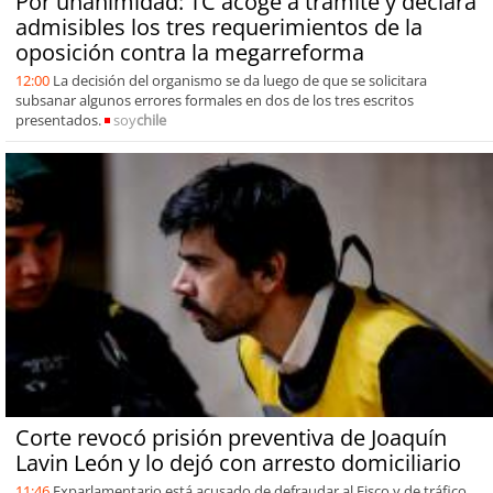
Por unanimidad: TC acoge a trámite y declara
admisibles los tres requerimientos de la
oposición contra la megarreforma
12:00
La decisión del organismo se da luego de que se solicitara
subsanar algunos errores formales en dos de los tres escritos
presentados.
soy
chile
Corte revocó prisión preventiva de Joaquín
Lavin León y lo dejó con arresto domiciliario
11:46
Exparlamentario está acusado de defraudar al Fisco y de tráfico