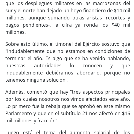
soy
sanantonio
que los despliegues militares en las macrozonas del
sur y el norte han dejado un hoyo financiero de $14 mil
soy
chillán
millones, aunque sumando otras aristas -recortes y
pagos pendientes-, la cifra ya ronda los $40 mil
soy
sancarlos
millones.
Sobre esto último, el timonel del Ejército sostuvo que
soy
talcahuano
"indudablemente que no estamos en condiciones de
terminar el año. Es algo que se ha venido hablando,
soy
concepción
nuestras autoridades lo conocen y que
indudablemente debiéramos abordarlo, porque no
soy
coronel
tenemos ninguna solución".
soy
arauco
Además, comentó que hay "tres aspectos principales
por los cuales nosotros nos vimos afectados este año.
soy
temuco
Lo primero fue la rebaja que se aprobó en este mismo
Parlamento y que en el subtítulo 21 nos afectó en $16
soy
valdivia
mil millones y fracción”.
Luego está el tema del aumento salarial de los
soy
osorno