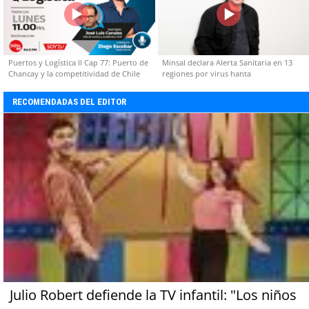
Puertos y Logística II Cap 77: Puerto de
Minsal declara Alerta Sanitaria en 13
Chancay y la competitividad de Chile
regiones por virus hanta
RECOMENDADAS DEL EDITOR
Julio Robert defiende la TV infantil: "Los niños