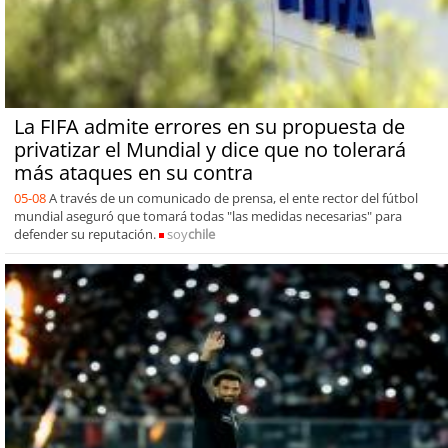
La FIFA admite errores en su propuesta de
privatizar el Mundial y dice que no tolerará
más ataques en su contra
05-08
A través de un comunicado de prensa, el ente rector del fútbol
mundial aseguró que tomará todas "las medidas necesarias" para
defender su reputación.
soy
chile