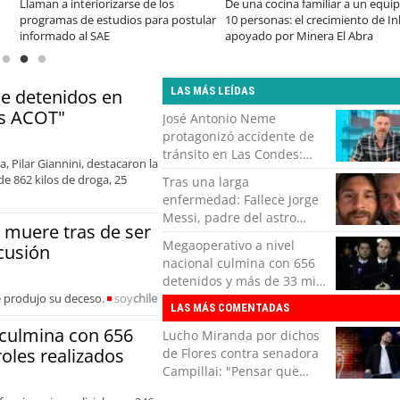
prar
A dos años de la Ley Karin:
Enap Refinerí
s durante el Black
especialistas afirman que el desafío es
años de aporte
consolidar un cambio cultural en las
energético de 
organizaciones
LAS MÁS LEÍDAS
de detenidos en
es ACOT"
José Antonio Neme
protagonizó accidente de
tránsito en Las Condes:
a, Pilar Giannini, destacaron la
Colisionó con un
de 862 kilos de droga, 25
Tras una larga
motociclista
enfermedad: Fallece Jorge
Messi, padre del astro
 muere tras de ser
argentino
Megaoperativo a nivel
cusión
nacional culmina con 656
detenidos y más de 33 mil
e produjo su deceso.
soy
chile
controles realizados
LAS MÁS COMENTADAS
 culmina con 656
Lucho Miranda por dichos
oles realizados
de Flores contra senadora
Campillai: "Pensar que
todo se consigue por pena