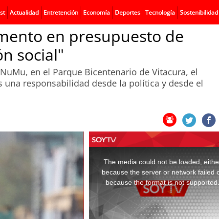
st
Actualidad
Entretención
Economía
Deportes
Tecnología
Sostenibilidad
umento en presupuesto de
ón social"
NuMu, en el Parque Bicentenario de Vitacura, el
na responsabilidad desde la política y desde el
This
is
a
The media could not be loaded, eithe
modal
window.
because the server or network failed 
because the format is not supported