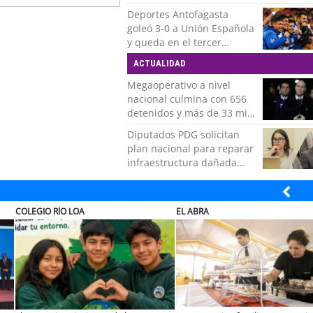
Deportes Antofagasta
goleó 3-0 a Unión Española
y queda en el tercer
puesto de la Liga del
ACTUALIDAD
Ascenso
Megaoperativo a nivel
nacional culmina con 656
detenidos y más de 33 mil
controles realizados
Diputados PDG solicitan
plan nacional para reparar
infraestructura dañada
tras recientes temporales
MUTUAL
ENAP