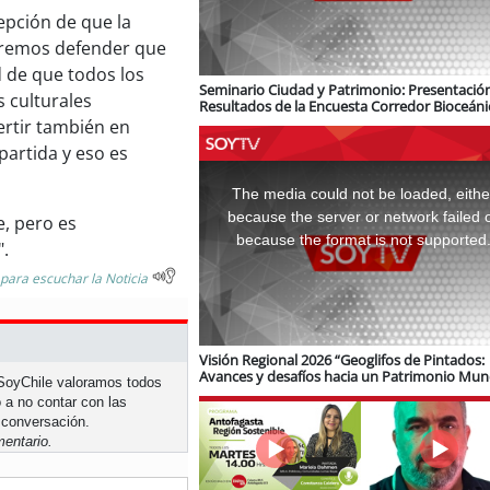
epción de que la
eremos defender que
ad de que todos los
Seminario Ciudad y Patrimonio: Presentació
 culturales
Resultados de la Encuesta Corredor Bioceáni
logística e infraestructura ferroviaria
vertir también en
partida y eso es
This
is
a
The media could not be loaded, eithe
modal
window.
because the server or network failed 
e, pero es
because the format is not supported
.
 para escuchar la Noticia
Visión Regional 2026 “Geoglifos de Pintados:
Avances y desafíos hacia un Patrimonio Mun
n SoyChile valoramos todos
de Unesco”
 a no contar con las
 conversación.
entario.