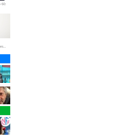
 60:
nes