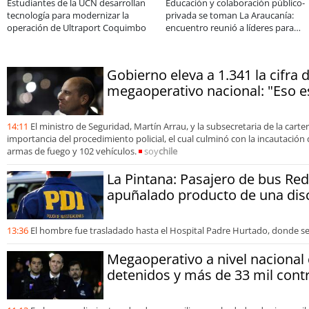
arse de los
De una cocina familiar a un equipo de
Claves para com
dios para postular
10 personas: el crecimiento de Inkillay
electrodoméstico
apoyado por Minera El Abra
Sale
Gobierno eleva a 1.341 la cifra 
megaoperativo nacional: "Eso 
14:11
El ministro de Seguridad, Martín Arrau, y la subsecretaria de la carter
importancia del procedimiento policial, el cual culminó con la incautación 
armas de fuego y 102 vehículos.
soy
chile
La Pintana: Pasajero de bus Red
apuñalado producto de una dis
13:36
El hombre fue trasladado hasta el Hospital Padre Hurtado, donde s
Megaoperativo a nivel nacional
detenidos y más de 33 mil contr