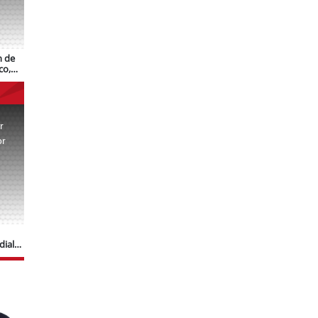
n de
co,
r
or
.
dial