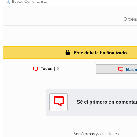
Ordena
Este debate ha finalizado.
Todos
|
0
Más m
¡Sé el primero en comentar
Ver términos y condiciones