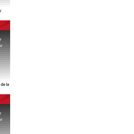
y
r
or
.
de la
r
or
.