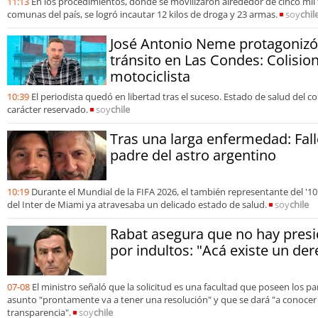
11:13
En los procedimientos, donde se movilizaron alrededor de cinco mil f
comunas del país, se logró incautar 12 kilos de droga y 23 armas.
soy
chil
José Antonio Neme protagonizó
tránsito en Las Condes: Colisio
motociclista
10:39
El periodista quedó en libertad tras el suceso. Estado de salud del 
carácter reservado.
soy
chile
Tras una larga enfermedad: Fall
padre del astro argentino
10:19
Durante el Mundial de la FIFA 2026, el también representante del '10'
del Inter de Miami ya atravesaba un delicado estado de salud.
soy
chile
Rabat asegura que no hay presió
por indultos: "Acá existe un der
07-08
El ministro señaló que la solicitud es una facultad que poseen los p
asunto "prontamente va a tener una resolución" y que se dará "a conoce
transparencia".
soy
chile