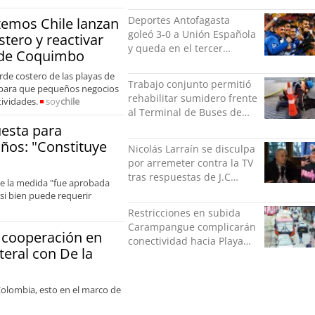
Deportes Antofagasta
temos Chile lanzan
goleó 3-0 a Unión Española
stero y reactivar
y queda en el tercer
 de Coquimbo
puesto de la Liga del
rde costero de las playas de
Ascenso
Trabajo conjunto permitió
 para que pequeños negocios
rehabilitar sumidero frente
tividades.
soy
chile
al Terminal de Buses de
Puerto Montt
esta para
años: "Constituye
Nicolás Larraín se disculpa
por arremeter contra la TV
tras respuestas de J.C
que la medida "fue aprobada
Rodríguez y Danilo 21
si bien puede requerir
Restricciones en subida
Carampangue complicarán
a cooperación en
conectividad hacia Playa
teral con De la
Ancha
Colombia, esto en el marco de