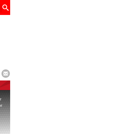
r
or
.