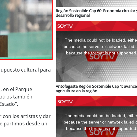
Región Sostenible Cap 60: Economía circular 
desarrollo regional
This
is
a
The media could not be loaded, eithe
modal
window.
because the server or network failed 
because the format is not supported
esupuesto cultural para
Antofagasta Región Sostenible Cap 1: avance 
, en el Parque
agricultura en la región
sotros también
Estado".
This
is
a
 con los artistas y dar
The media could not be loaded, eithe
modal
window.
because the server or network failed 
que partimos desde un
because the format is not supported