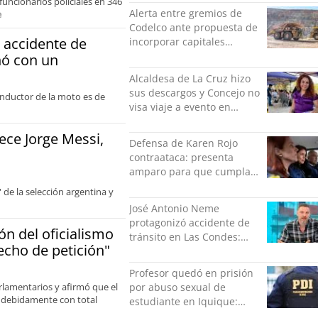
uncionarios policiales en 346
es una forma de quitar
Alerta entre gremios de
e
dignidad"
Codelco ante propuesta de
 accidente de
incorporar capitales
privados
nó con un
Alcaldesa de La Cruz hizo
sus descargos y Concejo no
conductor de la moto es de
visa viaje a evento en
México: comparó
grabación con abuso
ece Jorge Messi,
Defensa de Karen Rojo
sexual infantil
contraataca: presenta
amparo para que cumpla
el resto de su pena en
 de la selección argentina y
libertad
José Antonio Neme
protagonizó accidente de
n del oficialismo
tránsito en Las Condes:
echo de petición"
Colisionó con un
motociclista
Profesor quedó en prisión
arlamentarios y afirmó que el
por abuso sexual de
r debidamente con total
estudiante en Iquique:
grabó los hechos