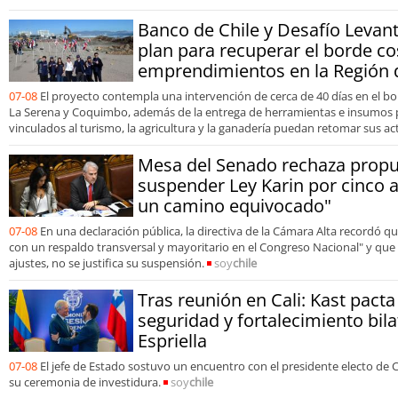
Banco de Chile y Desafío Levan
plan para recuperar el borde co
emprendimientos en la Región
07-08
El proyecto contempla una intervención de cerca de 40 días en el bo
La Serena y Coquimbo, además de la entrega de herramientas e insumos
vinculados al turismo, la agricultura y la ganadería puedan retomar sus ac
Mesa del Senado rechaza propu
suspender Ley Karin por cinco 
un camino equivocado"
07-08
En una declaración pública, la directiva de la Cámara Alta recordó 
con un respaldo transversal y mayoritario en el Congreso Nacional" y que 
ajustes, no se justifica su suspensión.
soy
chile
Tras reunión en Cali: Kast pact
seguridad y fortalecimiento bila
Espriella
07-08
El jefe de Estado sostuvo un encuentro con el presidente electo de 
su ceremonia de investidura.
soy
chile