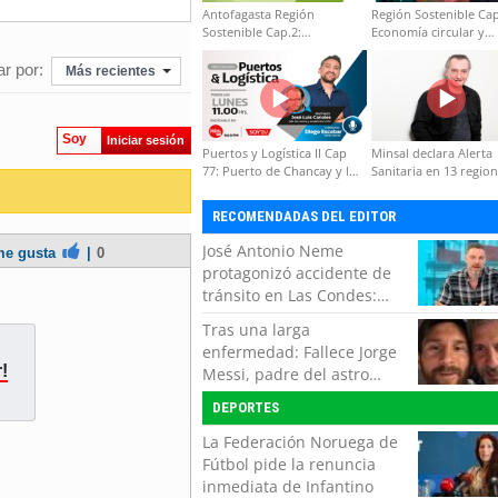
Antofagasta Región
Región Sostenible Cap
Sostenible Cap.2:
Economía circular y
Educación ambiental y
desarrollo regional
formación de capacidades
r por:
Más recientes
técnicas
Soy
Iniciar sesión
Puertos y Logística II Cap
Minsal declara Alerta
77: Puerto de Chancay y la
Sanitaria en 13 regio
competitividad de Chile
por virus hanta
RECOMENDADAS DEL EDITOR
José Antonio Neme
e gusta
|
0
protagonizó accidente de
tránsito en Las Condes:
Colisionó con un
Tras una larga
motociclista
enfermedad: Fallece Jorge
!
Messi, padre del astro
argentino
DEPORTES
La Federación Noruega de
Fútbol pide la renuncia
inmediata de Infantino