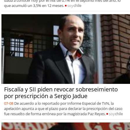
dada a conocer hoy por el INE de 0,1% en el séptimo mes del año, lo
que acumuló un 3,5% en 12 meses.
soy
chile
Fiscalía y SII piden revocar sobreseimiento
por prescripción a Sergio Jadue
07-08
De acuerdo a lo reportado por Informe Especial de TVN, la
apelación apunta a que el plazo para declarar la prescripción del caso
fue resuelto de forma errónea por la magistrada Paz Reyes.
soy
chile