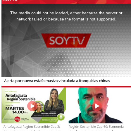
This
is
a
The media could not be loaded, either because the server or
modal
window.
network failed or because the format is not supported.
Alerta por nueva estafa masiva vinculada a franquicias chinas
Antofagasta Región Sostenible Cap.2:
Región Sostenible Cap 60: Economía