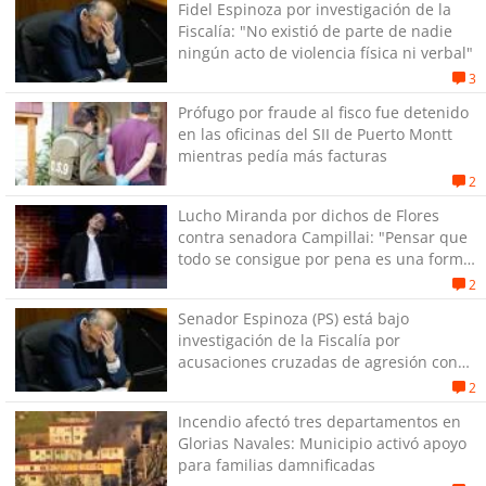
Fidel Espinoza por investigación de la
Fiscalía: "No existió de parte de nadie
ningún acto de violencia física ni verbal"
3
Prófugo por fraude al fisco fue detenido
en las oficinas del SII de Puerto Montt
mientras pedía más facturas
2
Lucho Miranda por dichos de Flores
contra senadora Campillai: "Pensar que
todo se consigue por pena es una forma
de quitar dignidad"
2
Senador Espinoza (PS) está bajo
investigación de la Fiscalía por
acusaciones cruzadas de agresión con
su pareja
2
Incendio afectó tres departamentos en
Glorias Navales: Municipio activó apoyo
para familias damnificadas