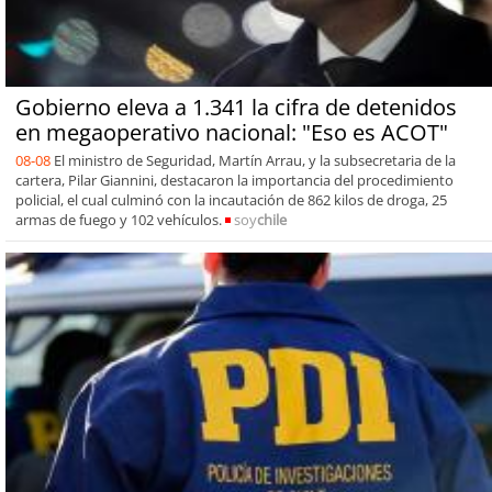
Gobierno eleva a 1.341 la cifra de detenidos
en megaoperativo nacional: "Eso es ACOT"
08-08
El ministro de Seguridad, Martín Arrau, y la subsecretaria de la
cartera, Pilar Giannini, destacaron la importancia del procedimiento
policial, el cual culminó con la incautación de 862 kilos de droga, 25
armas de fuego y 102 vehículos.
soy
chile