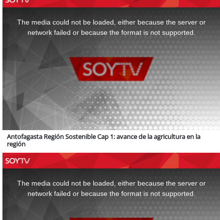
This
is
a
The media could not be loaded, either because the server or
modal
window.
network failed or because the format is not supported.
Antofagasta Región Sostenible Cap 1: avance de la agricultura en la
región
This
is
a
The media could not be loaded, either because the server or
modal
window.
network failed or because the format is not supported.