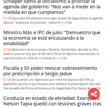
Schalper llamó al oficialismo a priorizar la
agenda del gobierno: “Nos van a medir en la
medida en que cumplamos”
07-08
Diputado RN planteó como ejes el plan de seguridad y la agenda
laboral. “Gobernar es priorizar”, indicó.
soy
chile
Ministro Más e IPC de julio: “Demuestra que
la economía se está encauzando a la
estabilidad”
07-08
Biministro de Economía y Minería, Daniel Más, abordó la cifra
dada a conocer hoy por el INE de 0,1% en el séptimo mes del año, lo
que acumuló un 3,5% en 12 meses.
soy
chile
Fiscalía y SII piden revocar sobreseimiento
por prescripción a Sergio Jadue
07-08
De acuerdo a lo reportado por Informe Especial de TVN, la
apelación apunta a que el plazo para declarar la prescripción del caso
fue resuelto de forma errónea por la magistrada Paz Reyes.
soy
chile
Conducía en estado de ebriedad: Exarquero
Nelson Tapia quedó con lesiones graves tras