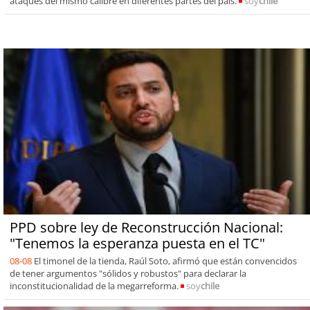
ataques del mismo calibre en diferentes partes del país.
soy
chile
PPD sobre ley de Reconstrucción Nacional:
"Tenemos la esperanza puesta en el TC"
08-08
El timonel de la tienda, Raúl Soto, afirmó que están convencidos
de tener argumentos "sólidos y robustos" para declarar la
inconstitucionalidad de la megarreforma.
soy
chile