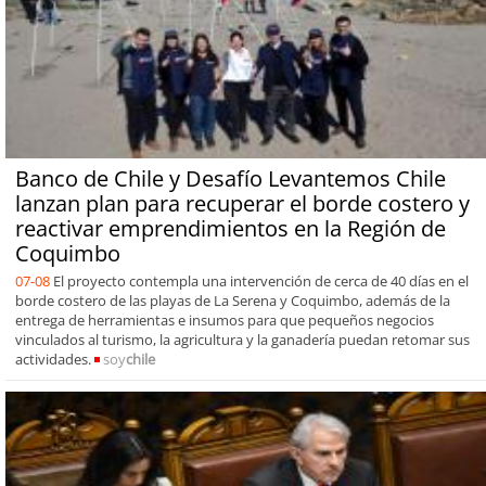
Banco de Chile y Desafío Levantemos Chile
lanzan plan para recuperar el borde costero y
reactivar emprendimientos en la Región de
Coquimbo
07-08
El proyecto contempla una intervención de cerca de 40 días en el
borde costero de las playas de La Serena y Coquimbo, además de la
entrega de herramientas e insumos para que pequeños negocios
vinculados al turismo, la agricultura y la ganadería puedan retomar sus
actividades.
soy
chile