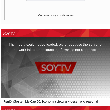
Ver términos y condiciones
This
is
a
The media could not be loaded, either because the server or
modal
window.
network failed or because the format is not supported.
Región Sostenible Cap 60: Economía circular y desarrollo regional