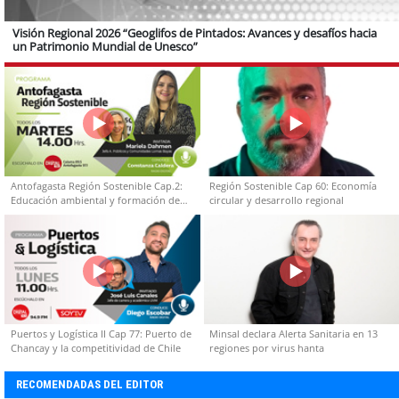
Visión Regional 2026 “Geoglifos de Pintados: Avances y desafíos hacia
un Patrimonio Mundial de Unesco”
Antofagasta Región Sostenible Cap.2:
Región Sostenible Cap 60: Economía
Educación ambiental y formación de
circular y desarrollo regional
capacidades técnicas
Puertos y Logística II Cap 77: Puerto de
Minsal declara Alerta Sanitaria en 13
Chancay y la competitividad de Chile
regiones por virus hanta
RECOMENDADAS DEL EDITOR