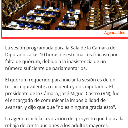
Sostenibilidad
soy
chile
soy
arica
Agencia Uno
soy
iquique
La sesión programada para la Sala de la Cámara de
Diputados a las 10 horas de este martes fracasó por
soy
calama
falta de quórum, debido a la inasistencia de un
número suficiente de parlamentarios.
soy
antofagasta
El quórum requerido para iniciar la sesión es de un
tercio, equivalente a cincuenta y dos diputados. El
soy
copiapó
presidente de la Cámara, José Miguel Castro (RN), fue
el encargado de comunicar la imposibilidad de
soy
valparaíso
avanzar, y dijo que que “no es ninguna gracia esto".
soy
quillota
La agenda incluía la votación del proyecto que busca la
rebaja de contribuciones a los adultos mayores,