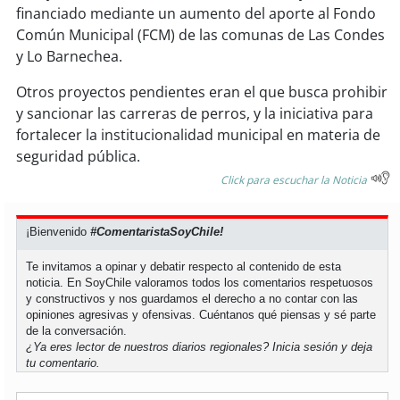
soy
sanantonio
financiado mediante un aumento del aporte al Fondo
Común Municipal (FCM) de las comunas de Las Condes
soy
chillán
y Lo Barnechea.
soy
sancarlos
Otros proyectos pendientes eran el que busca prohibir
y sancionar las carreras de perros, y la iniciativa para
fortalecer la institucionalidad municipal en materia de
soy
talcahuano
seguridad pública.
soy
concepción
Click para escuchar la Noticia
soy
coronel
¡Bienvenido
#ComentaristaSoyChile!
soy
arauco
Te invitamos a opinar y debatir respecto al contenido de esta
noticia. En SoyChile valoramos todos los comentarios respetuosos
y constructivos y nos guardamos el derecho a no contar con las
soy
temuco
opiniones agresivas y ofensivas. Cuéntanos qué piensas y sé parte
de la conversación.
¿Ya eres lector de nuestros diarios regionales?
Inicia sesión
y deja
soy
valdivia
tu comentario.
soy
osorno