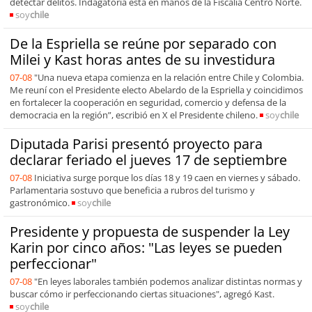
detectar delitos. Indagatoria está en manos de la Fiscalía Centro Norte.
soy
chile
De la Espriella se reúne por separado con
Milei y Kast horas antes de su investidura
07-08
"Una nueva etapa comienza en la relación entre Chile y Colombia.
Me reuní con el Presidente electo Abelardo de la Espriella y coincidimos
en fortalecer la cooperación en seguridad, comercio y defensa de la
democracia en la región”, escribió en X el Presidente chileno.
soy
chile
Diputada Parisi presentó proyecto para
declarar feriado el jueves 17 de septiembre
07-08
Iniciativa surge porque los días 18 y 19 caen en viernes y sábado.
Parlamentaria sostuvo que beneficia a rubros del turismo y
gastronómico.
soy
chile
Presidente y propuesta de suspender la Ley
Karin por cinco años: "Las leyes se pueden
perfeccionar"
07-08
"En leyes laborales también podemos analizar distintas normas y
buscar cómo ir perfeccionando ciertas situaciones", agregó Kast.
soy
chile