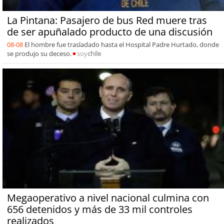
La Pintana: Pasajero de bus Red muere tras
de ser apuñalado producto de una discusión
08-08
El hombre fue trasladado hasta el Hospital Padre Hurtado, donde
se produjo su deceso.
soy
chile
Megaoperativo a nivel nacional culmina con
656 detenidos y más de 33 mil controles
realizados