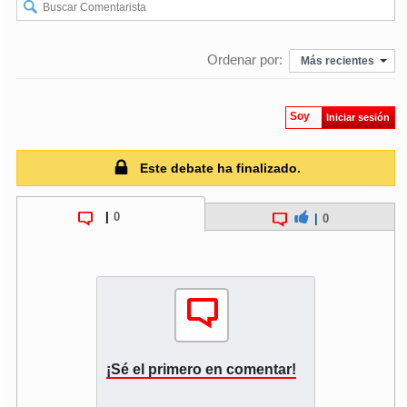
soy
puertomontt
Ordenar por:
Más recientes
soy
chiloé
Soy
Iniciar sesión
Este debate ha finalizado.
|
0
|
0
¡Sé el primero en comentar!