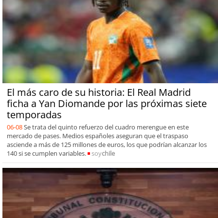
El más caro de su historia: El Real Madrid
ficha a Yan Diomande por las próximas siete
temporadas
06-08
Se trata del quinto refuerzo del cuadro merengue en este
mercado de pases. Medios españoles aseguran que el traspaso
asciende a más de 125 millones de euros, los que podrían alcanzar los
140 si se cumplen variables.
soy
chile