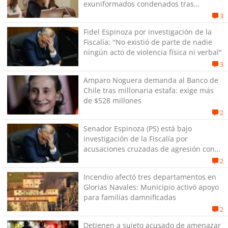
exuniformados condenados tras
estallido social
3
Fidel Espinoza por investigación de la
Fiscalía: "No existió de parte de nadie
ningún acto de violencia física ni verbal"
3
Amparo Noguera demanda al Banco de
Chile tras millonaria estafa: exige más
de $528 millones
2
Senador Espinoza (PS) está bajo
investigación de la Fiscalía por
acusaciones cruzadas de agresión con
su pareja
2
Incendio afectó tres departamentos en
Glorias Navales: Municipio activó apoyo
para familias damnificadas
2
Detienen a sujeto acusado de amenazar