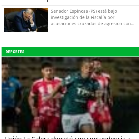
Senador Espinoza (PS) está bajo
investigación de la Fiscalía por
acusaciones cruzadas de agresión con
su pareja
DEPORTES
Unión La Calera derrotó con contundencia a