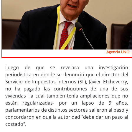
Sostenibilidad
soy
chile
soy
arica
soy
iquique
Agencia UNO
soy
calama
Luego de que se revelara una investigación
periodística en donde se denunció que el director del
soy
antofagasta
Servicio de Impuestos Internos (SII), Javier Etcheverry,
no ha pagado las contribuciones de una de sus
soy
copiapó
viviendas -la cual también tenía ampliaciones que no
están regularizadas- por un lapso de 9 años,
soy
valparaíso
parlamentarios de distintos sectores salieron al paso y
concordaron en que la autoridad "debe dar un paso al
soy
quillota
costado".