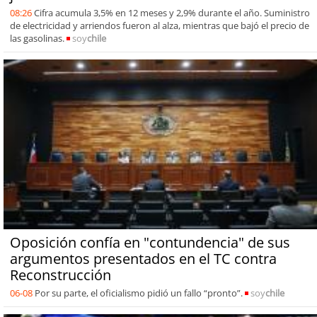
08:26
Cifra acumula 3,5% en 12 meses y 2,9% durante el año. Suministro
de electricidad y arriendos fueron al alza, mientras que bajó el precio de
las gasolinas.
soy
chile
Oposición confía en "contundencia" de sus
argumentos presentados en el TC contra
Reconstrucción
06-08
Por su parte, el oficialismo pidió un fallo “pronto”.
soy
chile