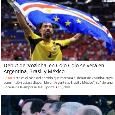
Debut de 'Vozinha' en Colo Colo se verá en
Argentina, Brasil y México
06-08
"Este es el caso del partido que marcará el debut de Vozinha, cuya
transmisión estará disponible en Argentina, Brasil y México", señaló una
vocería de la empresa TNT Sports.
soy
chile