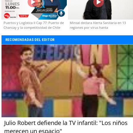
Puertos y Logística II Cap 77: Puerto de
Minsal declara Alerta Sanitaria en 13
Chancay y la competitividad de Chile
regiones por virus hanta
RECOMENDADAS DEL EDITOR
Julio Robert defiende la TV infantil: "Los niños
merecen un espacio"