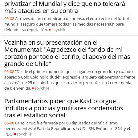
privatizar el Mundial y dice que no tolerará
más ataques en su contra
05-08
A través de un comunicado de prensa, el ente rector del fútbol
mundial aseguró que tomará todas "las medidas necesarias" para
defender su reputación.
soy
chile
Vozinha en su presentación en el
Monumental: "Agradezco del fondo de mi
corazón por todo el cariño, el apoyo del más
grande de Chile"
05-08
"Desde el primer momento quise jugar en un gran club y cuando
apareció Colo Colo no lo dudé", expresó el arquero caboverdiano frente
a los más de 25 mil hinchas que estuvieron presentes en la ceremonia
de bienvenida.
soy
chile
Parlamentarios piden que Kast otorgue
indultos a policías y militares condenados
tras el estallido social
05-08
La solicitud fue firmada por 60 diputados del oficialismo,
pertenecientes al Partido Republicano, la UDI, RN, Evópoli, el PNL y el
PDG.
soy
chile