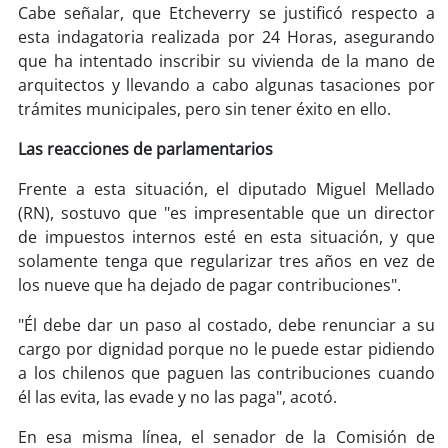
soy
sanantonio
Cabe señalar, que Etcheverry se justificó respecto a
esta indagatoria realizada por 24 Horas, asegurando
soy
chillán
que ha intentado inscribir su vivienda de la mano de
arquitectos y llevando a cabo algunas tasaciones por
soy
sancarlos
trámites municipales, pero sin tener éxito en ello.
Las reacciones de parlamentarios
soy
talcahuano
Frente a esta situación, el diputado Miguel Mellado
soy
concepción
(RN), sostuvo que "es impresentable que un director
de impuestos internos esté en esta situación, y que
soy
coronel
solamente tenga que regularizar tres años en vez de
los nueve que ha dejado de pagar contribuciones".
soy
arauco
"Él debe dar un paso al costado, debe renunciar a su
soy
temuco
cargo por dignidad porque no le puede estar pidiendo
a los chilenos que paguen las contribuciones cuando
él las evita, las evade y no las paga", acotó.
soy
valdivia
En esa misma línea, el senador de la Comisión de
soy
osorno