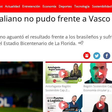
st
Actualidad
Entretención
Economía
Deportes
Tecnología
Sostenibilidad
liano no pudo frente a Vasco
no aguantó el resultado frente a los brasileños y sufr
el Estadio Bicentenario de La Florida.
Antofagasta Región
Región Sostenible Cap
Sostenible Cap.2:
Economía circular y
Educación ambiental y
desarrollo regional
formación de capacidades
técnicas