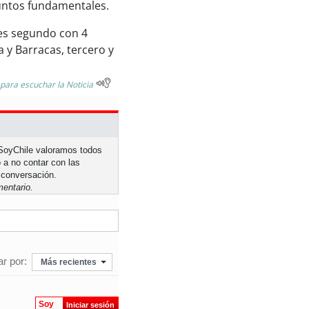
puntos fundamentales.
 es segundo con 4
a y Barracas, tercero y
 para escuchar la Noticia
n SoyChile valoramos todos
 a no contar con las
 conversación.
entario.
r por:
Más recientes
Soy
Iniciar sesión