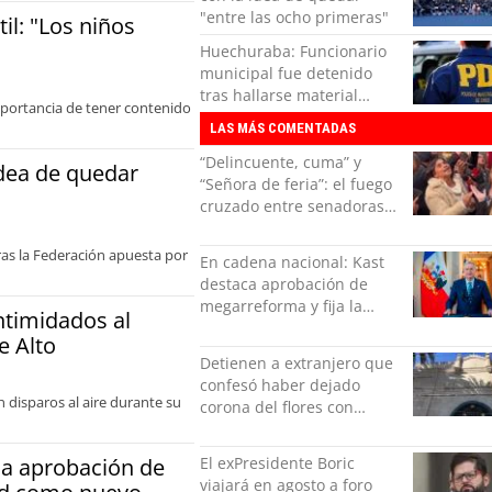
"entre las ocho primeras"
til: "Los niños
Huechuraba: Funcionario
municipal fue detenido
tras hallarse material
importancia de tener contenido
pornográfico infantil en su
LAS MÁS COMENTADAS
computador
“Delincuente, cuma” y
idea de quedar
“Señora de feria”: el fuego
cruzado entre senadoras
Flores y Campillai en el
Senado
ras la Federación apuesta por
En cadena nacional: Kast
destaca aprobación de
megarreforma y fija la
ntimidados al
seguridad como nuevo
e Alto
desafío del Gobierno
Detienen a extranjero que
confesó haber dejado
 disparos al aire durante su
corona del flores con
amenazas al alcaide de la
exPenitenciaría
ca aprobación de
El exPresidente Boric
viajará en agosto a foro