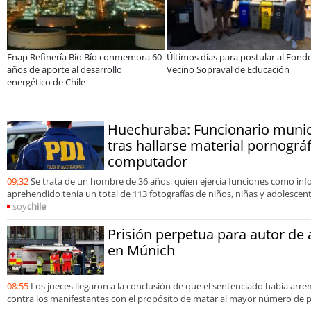
a
JAC renueva el Sunray y se convierte
Más de 1.600 alumnos han sido
en el minibús con la mejor relación
de programa Súper Sano de So
precio-equipamiento
en lo que va del año
Huechuraba: Funcionario munic
tras hallarse material pornográf
computador
09:32
Se trata de un hombre de 36 años, quien ejercía funciones como info
aprehendido tenía un total de 113 fotografías de niños, niñas y adolesce
soy
chile
Prisión perpetua para autor de 
en Múnich
08:55
Los jueces llegaron a la conclusión de que el sentenciado había ar
contra los manifestantes con el propósito de matar al mayor número de 