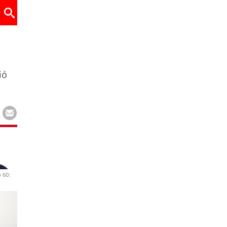
ió
 60: