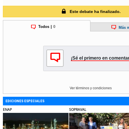
Este debate ha finalizado.
Todos
|
0
Más m
¡Sé el primero en comentar
Ver términos y condiciones
EDICIONES ESPECIALES
JAC SUNRAY
SOPRAVAL