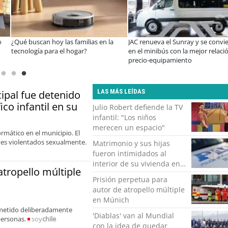
 parte
Miguel Palacios asume la presidencia
Estudiantes de la UCN desarr
praval
de Magallanes Puerto Sostenible con
tecnología para modernizar l
foco en la vinculación ciudadana
operación de Ultraport Coq
LAS MÁS LEÍDAS
ipal fue detenido
ico infantil en su
Julio Robert defiende la TV
infantil: "Los niños
merecen un espacio"
rmático en el municipio. El
ntes violentados sexualmente.
Matrimonio y sus hijas
fueron intimidados al
interior de su vivienda en
atropello múltiple
Puente Alto
Prisión perpetua para
autor de atropello múltiple
en Múnich
remetido deliberadamente
'Diablas' van al Mundial
personas.
soy
chile
con la idea de quedar