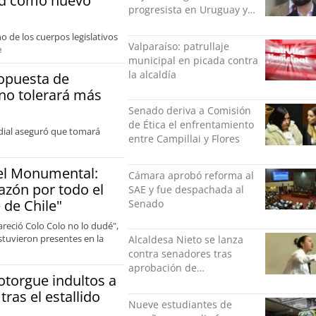
dad como nuevo
progresista en Uruguay y
luego a Alemania
 de los cuerpos legislativos
Valparaíso: patrullaje
e
municipal en picada contra
la alcaldía
ropuesta de
 no tolerará más
Senado deriva a Comisión
de Ética el enfrentamiento
ndial aseguró que tomará
entre Campillai y Flores
 el Monumental:
Cámara aprobó reforma al
azón por todo el
SAE y fue despachada al
 de Chile"
Senado
reció Colo Colo no lo dudé",
stuvieron presentes en la
Alcaldesa Nieto se lanza
contra senadores tras
aprobación de
otorgue indultos a
compensación municipal:
ras el estallido
"Gobierno indolente"
Nueve estudiantes de