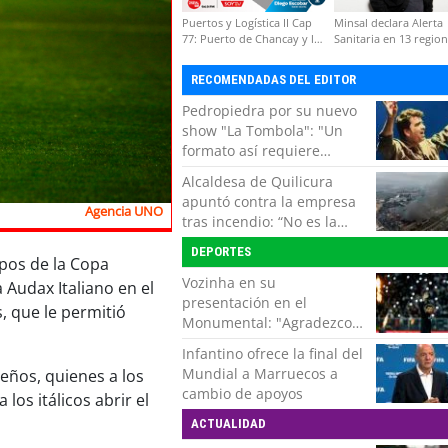
Puertos y Logística II Cap
Minsal declara Alerta
77: Puerto de Chancay y la
Sanitaria en 13 regio
competitividad de Chile
por virus hanta
RECOMENDADAS DEL EDITOR
Pedropiedra por su nuevo
show "La Tombola": "Un
formato así requiere
interactuar con el público,
Alcaldesa de Quilicura
echar la talla y no tener
apuntó contra la empresa
miedo a equivocarse"
Agencia UNO
tras incendio: “No es la
primera vez, es la cuarta”
DEPORTES
upos de la Copa
Vozinha en su
Audax Italiano en el
presentación en el
s, que le permitió
Monumental: "Agradezco
del fondo de mi corazón
Infantino ofrece la final del
por todo el cariño, el apoyo
Mundial a Marruecos a
eños, quienes a los
del más grande de Chile"
cambio de apoyos
os itálicos abrir el
ACTUALIDAD