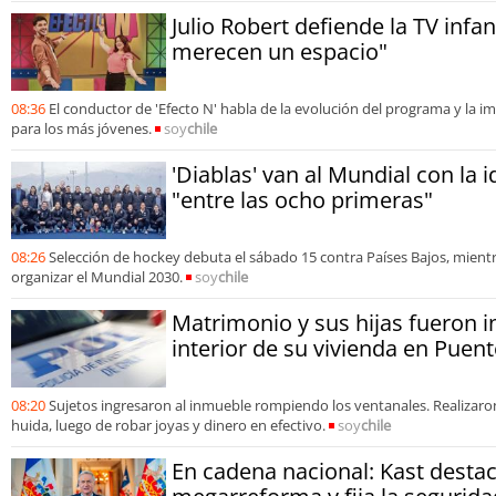
Julio Robert defiende la TV infan
merecen un espacio"
08:36
El conductor de 'Efecto N' habla de la evolución del programa y la 
para los más jóvenes.
soy
chile
'Diablas' van al Mundial con la 
"entre las ocho primeras"
08:26
Selección de hockey debuta el sábado 15 contra Países Bajos, mient
organizar el Mundial 2030.
soy
chile
Matrimonio y sus hijas fueron i
interior de su vivienda en Puent
08:20
Sujetos ingresaron al inmueble rompiendo los ventanales. Realizaron
huida, luego de robar joyas y dinero en efectivo.
soy
chile
En cadena nacional: Kast desta