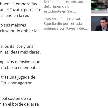
Detienen a presunto autor
tan buenas temporadas
del crimen de un
aniel Fuzato, pero este
estudiante en San
e lleno en la red.
Bernardo
Tras reunión con Alvarado:
Squella dio por cerrada
egó sus mejores
polémica con Pavez y dijo
ncluso pudo doblar la
que "nos ponemos detrás
de la decisión"
a los itálicos y una
n las ideas más claras.
emplazos ofensivos que
 no tardó en empatar.
s tras una jugada de
Ortiz por agarrón
cipal sostén de su
 en el borde del área