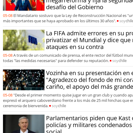
megarreforma y fija la seguri
desafío del Gobierno
05-08
El Mandatario sostuvo que la Ley de Reconstrucción Nacional es "uno
más importantes que se haya aprobado en los últimos 30 años".
soy
chil
La FIFA admite errores en su p
privatizar el Mundial y dice que
ataques en su contra
05-08
A través de un comunicado de prensa, el ente rector del fútbol mu
todas "las medidas necesarias" para defender su reputación.
soy
chile
Vozinha en su presentación en
"Agradezco del fondo de mi cor
cariño, el apoyo del más grande
05-08
"Desde el primer momento quise jugar en un gran club y cuando apa
expresó el arquero caboverdiano frente a los más de 25 mil hinchas que e
ceremonia de bienvenida.
soy
chile
Parlamentarios piden que Kast 
policías y militares condenados t
social