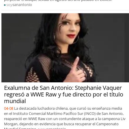
soy
sanantonio
Exalumna de San Antonio: Stephanie Vaquer
regresó a WWE Raw y fue directo por el título
mundial
04-08
La destacada luchadora chilena, que cursó su enseñanza media
en el Instituto Comercial Marítimo Pacífico Sur (INCO) de San Antonio,
reapareció en WWE Raw con un contundente ataque a la campeona Liv
Morgan, dejando en evidencia que busca recuperar el Campeonato