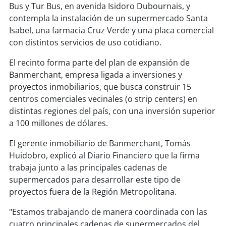
soy
sanantonio
Bus y Tur Bus, en avenida Isidoro Dubournais, y
contempla la instalación de un supermercado Santa
soy
chillán
Isabel, una farmacia Cruz Verde y una placa comercial
con distintos servicios de uso cotidiano.
soy
sancarlos
El recinto forma parte del plan de expansión de
Banmerchant, empresa ligada a inversiones y
soy
talcahuano
proyectos inmobiliarios, que busca construir 15
centros comerciales vecinales (o strip centers) en
soy
concepción
distintas regiones del país, con una inversión superior
a 100 millones de dólares.
soy
coronel
El gerente inmobiliario de Banmerchant, Tomás
soy
arauco
Huidobro, explicó al Diario Financiero que la firma
trabaja junto a las principales cadenas de
soy
temuco
supermercados para desarrollar este tipo de
proyectos fuera de la Región Metropolitana.
soy
valdivia
"Estamos trabajando de manera coordinada con las
cuatro principales cadenas de supermercados del
soy
osorno