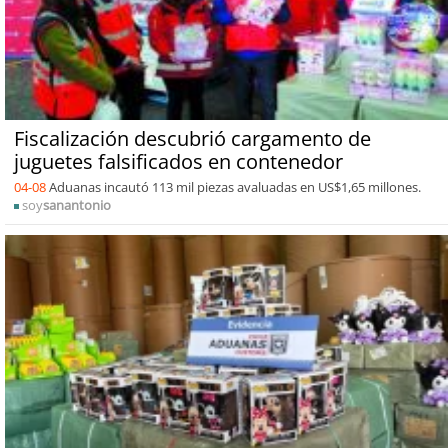
Fiscalización descubrió cargamento de
juguetes falsificados en contenedor
04-08
Aduanas incautó 113 mil piezas avaluadas en US$1,65 millones.
soy
sanantonio