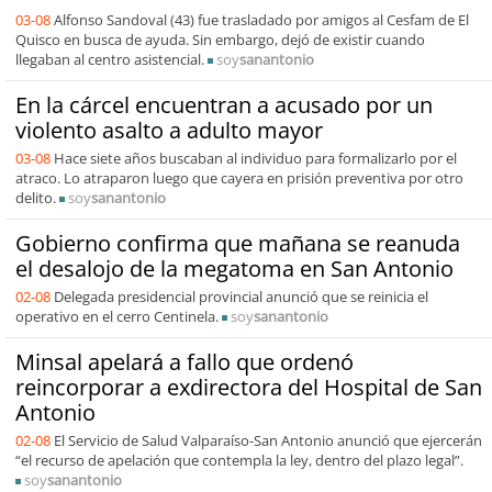
03-08
Alfonso Sandoval (43) fue trasladado por amigos al Cesfam de El
Quisco en busca de ayuda. Sin embargo, dejó de existir cuando
llegaban al centro asistencial.
soy
sanantonio
En la cárcel encuentran a acusado por un
violento asalto a adulto mayor
03-08
Hace siete años buscaban al individuo para formalizarlo por el
atraco. Lo atraparon luego que cayera en prisión preventiva por otro
delito.
soy
sanantonio
Gobierno confirma que mañana se reanuda
el desalojo de la megatoma en San Antonio
02-08
Delegada presidencial provincial anunció que se reinicia el
operativo en el cerro Centinela.
soy
sanantonio
Minsal apelará a fallo que ordenó
reincorporar a exdirectora del Hospital de San
Antonio
02-08
El Servicio de Salud Valparaíso-San Antonio anunció que ejercerán
“el recurso de apelación que contempla la ley, dentro del plazo legal”.
soy
sanantonio