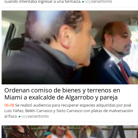
cuando intentaba ingresar a una farmacia.
soy
sanantonio
Ordenan comiso de bienes y terrenos en
Miami a exalcalde de Algarrobo y pareja
06-08
Se realizó audiencia para recuperar especies adquiridas por José
Luis Yáñez, Belén Carrasco y Sixto Carrasco con platas de malversación
al fisco.
soy
sanantonio