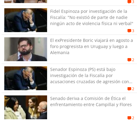
estallido social
3
Fidel Espinoza por investigación de la
Fiscalía: "No existió de parte de nadie
ningún acto de violencia física ni verbal"
3
El exPresidente Boric viajará en agosto a
foro progresista en Uruguay y luego a
Alemania
2
Senador Espinoza (PS) está bajo
investigación de la Fiscalía por
acusaciones cruzadas de agresión con
su pareja
2
Senado deriva a Comisión de Ética el
enfrentamiento entre Campillai y Flores
2