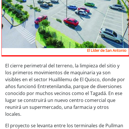
Sostenibilidad
soy
chile
soy
arica
soy
iquique
El Líder de San Antonio
soy
calama
El cierre perimetral del terreno, la limpieza del sitio y
los primeros movimientos de maquinaria ya son
soy
antofagasta
visibles en el sector Huallilemu de El Quisco, donde por
años funcionó Entretenilandia, parque de diversiones
soy
copiapó
conocido por muchos vecinos como el Tagadá. En ese
lugar se construirá un nuevo centro comercial que
soy
valparaíso
reunirá un supermercado, una farmacia y otros
locales.
soy
quillota
El proyecto se levanta entre los terminales de Pullman