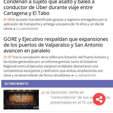
Condenan a sujeto que asaltó y baleó a
conductor de Uber durante viaje entre
Cartagena y El Tabo
01-08
El acusado fue identificado gracias a registros entregados por la
aplicación de transporte y arriesga una pena de 10 años y un día de
cárcel.
soy
sanantonio
GORE y Ejecutivo respaldan que expansiones
de los puertos de Valparaíso y San Antonio
avancen en paralelo
31-07
Tras la cancelación de la millonaria licitación del Puerto Exterior y
las dudas generadas por un informe gremial, tanto el Gobierno
Regional como el Ejecutivo zanjaron el debate: descartaron una
competencia excluyente y ratificaron que ambas ampliaciones son
clave y se desarrollarán de forma simultánea.
soy
sanantonio
ULTIMO MINUTO
Oposición confía en
21:16
"contundencia" de sus argumentos
presentados en el TC contra
Reconstrucción