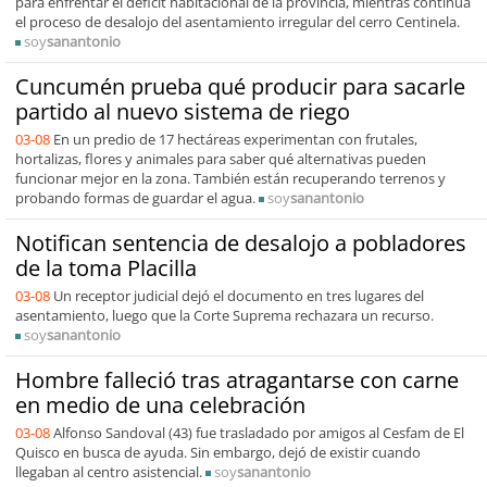
para enfrentar el déficit habitacional de la provincia, mientras continúa
el proceso de desalojo del asentamiento irregular del cerro Centinela.
soy
sanantonio
Cuncumén prueba qué producir para sacarle
partido al nuevo sistema de riego
03-08
En un predio de 17 hectáreas experimentan con frutales,
hortalizas, flores y animales para saber qué alternativas pueden
funcionar mejor en la zona. También están recuperando terrenos y
probando formas de guardar el agua.
soy
sanantonio
Notifican sentencia de desalojo a pobladores
de la toma Placilla
03-08
Un receptor judicial dejó el documento en tres lugares del
asentamiento, luego que la Corte Suprema rechazara un recurso.
soy
sanantonio
Hombre falleció tras atragantarse con carne
en medio de una celebración
03-08
Alfonso Sandoval (43) fue trasladado por amigos al Cesfam de El
Quisco en busca de ayuda. Sin embargo, dejó de existir cuando
llegaban al centro asistencial.
soy
sanantonio