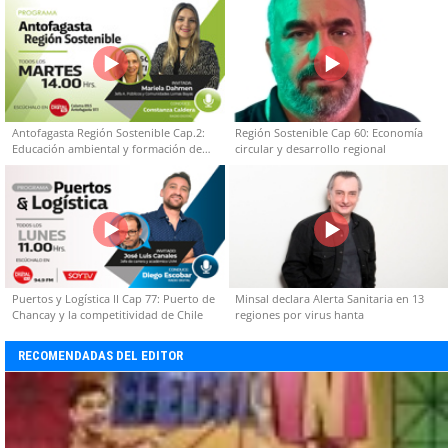
Antofagasta Región Sostenible Cap.2:
Región Sostenible Cap 60: Economía
Educación ambiental y formación de
circular y desarrollo regional
capacidades técnicas
Puertos y Logística II Cap 77: Puerto de
Minsal declara Alerta Sanitaria en 13
Chancay y la competitividad de Chile
regiones por virus hanta
RECOMENDADAS DEL EDITOR