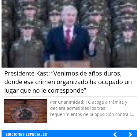
Presidente Kast: “Venimos de años duros,
donde ese crimen organizado ha ocupado un
lugar que no le corresponde”
Por unanimidad: TC acoge a trámite y
declara admisibles los tres
requerimientos de la oposición contra la
megarreforma
EDICIONES ESPECIALES