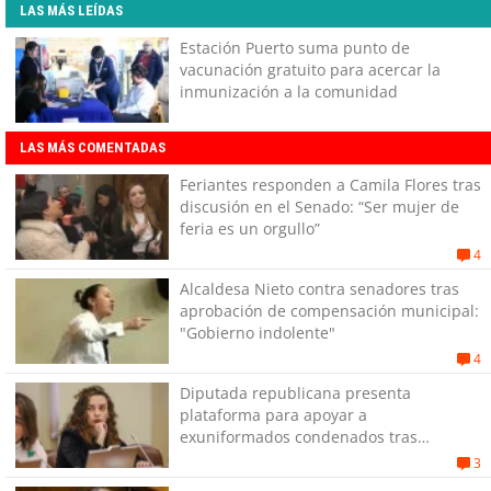
LAS MÁS LEÍDAS
Estación Puerto suma punto de
vacunación gratuito para acercar la
inmunización a la comunidad
LAS MÁS COMENTADAS
Feriantes responden a Camila Flores tras
discusión en el Senado: “Ser mujer de
feria es un orgullo”
4
Alcaldesa Nieto contra senadores tras
aprobación de compensación municipal:
"Gobierno indolente"
4
Diputada republicana presenta
plataforma para apoyar a
exuniformados condenados tras
estallido social
3