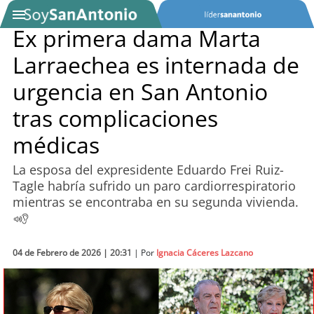
Ex primera dama Marta
Larraechea es internada de
SOYTV
urgencia en San Antonio
tras complicaciones
Podcast
médicas
Actualidad
La esposa del expresidente Eduardo Frei Ruiz-
Tagle habría sufrido un paro cardiorrespiratorio
Entretención
mientras se encontraba en su segunda vivienda.
Economía
Deportes
04 de Febrero de 2026 | 20:31
| Por
Ignacia Cáceres Lazcano
Tecnología