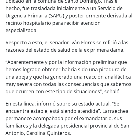
ubicado en la comuna de Santo Domingo. Tras el
soy
sanantonio
hecho, fue trasladada inicialmente a un Servicio de
Urgencia Primaria (SAPU) y posteriormente derivada al
soy
chillán
recinto hospitalario para recibir atención
especializada.
soy
sancarlos
Respecto a esto, el senador Iván Flores se refirió a las
soy
talcahuano
razones del estado de salud de la ex primera dama.
soy
concepción
“Aparentemente y por la información preliminar que
hemos logrado obtener habría sido una picadura de
soy
coronel
una abeja y que ha generado una reacción anafiláctica
muy severa con todas las consecuencias que sabemos
soy
arauco
que ocurren con este tipo de situaciones”, señaló.
En esta línea, informó sobre su estado actual. “Se
soy
temuco
encuentra estable, está siendo atendida”. Larraechea
permanece acompañada por el exmandatario, sus
soy
valdivia
familiares y la delegada presidencial provincial de San
Antonio, Carolina Quinteros.
soy
osorno