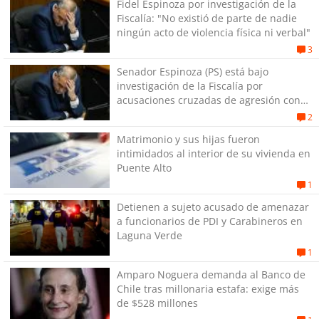
Fidel Espinoza por investigación de la
Fiscalía: "No existió de parte de nadie
ningún acto de violencia física ni verbal"
3
Senador Espinoza (PS) está bajo
investigación de la Fiscalía por
acusaciones cruzadas de agresión con
su pareja
2
Matrimonio y sus hijas fueron
intimidados al interior de su vivienda en
Puente Alto
1
Detienen a sujeto acusado de amenazar
a funcionarios de PDI y Carabineros en
Laguna Verde
1
Amparo Noguera demanda al Banco de
Chile tras millonaria estafa: exige más
de $528 millones