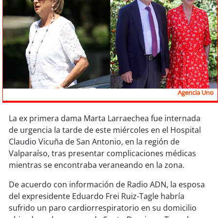
Sostenibilidad
soy
chile
soy
arica
soy
iquique
Agencia Uno
soy
calama
La ex primera dama Marta Larraechea fue internada
soy
antofagasta
de urgencia la tarde de este miércoles en el Hospital
Claudio Vicuña de San Antonio, en la región de
soy
copiapó
Valparaíso, tras presentar complicaciones médicas
mientras se encontraba veraneando en la zona.
soy
valparaíso
De acuerdo con información de Radio ADN, la esposa
del expresidente Eduardo Frei Ruiz-Tagle habría
soy
quillota
sufrido un paro cardiorrespiratorio en su domicilio