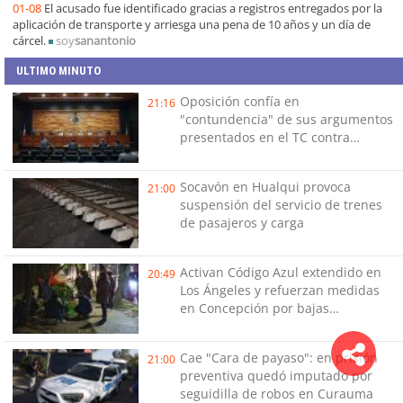
01-08
El acusado fue identificado gracias a registros entregados por la
aplicación de transporte y arriesga una pena de 10 años y un día de
cárcel.
soy
sanantonio
ULTIMO MINUTO
Oposición confía en
21:16
"contundencia" de sus argumentos
presentados en el TC contra
Reconstrucción
Socavón en Hualqui provoca
21:00
suspensión del servicio de trenes
de pasajeros y carga
Activan Código Azul extendido en
20:49
Los Ángeles y refuerzan medidas
en Concepción por bajas
temperaturas de este fin de
semana
Cae "Cara de payaso": en prisión
21:00
preventiva quedó imputado por
seguidilla de robos en Curauma