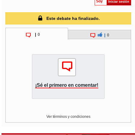
Soy
Iniciar sesión
Este debate ha finalizado.
|
0
|
0
¡Sé el primero en comentar!
Ver términos y condiciones