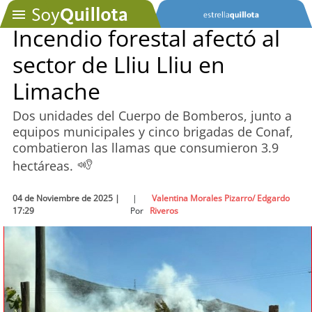
Incendio forestal afectó al
sector de Lliu Lliu en
SOYTV
Limache
Dos unidades del Cuerpo de Bomberos, junto a
Podcast
equipos municipales y cinco brigadas de Conaf,
combatieron las llamas que consumieron 3.9
Actualidad
hectáreas.
Entretención
04 de Noviembre de 2025 |
|
Valentina Morales Pizarro/ Edgardo
17:29
Por
Riveros
Economía
Deportes
Tecnología