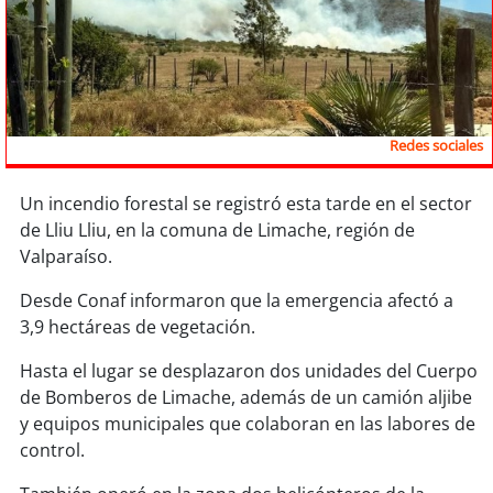
Sostenibilidad
soy
chile
soy
arica
Redes sociales
soy
iquique
Un incendio forestal se registró esta tarde en el sector
soy
calama
de Lliu Lliu, en la comuna de Limache, región de
Valparaíso.
soy
antofagasta
Desde Conaf informaron que la emergencia afectó a
3,9 hectáreas de vegetación.
soy
copiapó
Hasta el lugar se desplazaron dos unidades del Cuerpo
soy
valparaíso
de Bomberos de Limache, además de un camión aljibe
y equipos municipales que colaboran en las labores de
soy
quillota
control.