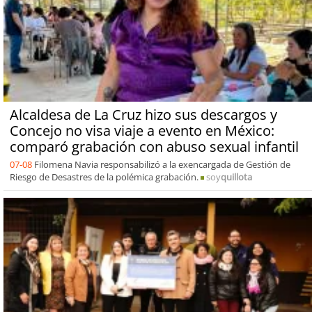
Alcaldesa de La Cruz hizo sus descargos y
Concejo no visa viaje a evento en México:
comparó grabación con abuso sexual infantil
07-08
Filomena Navia responsabilizó a la exencargada de Gestión de
Riesgo de Desastres de la polémica grabación.
soy
quillota