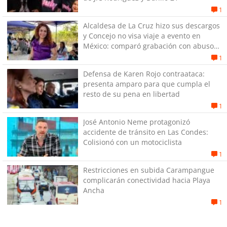
1
Alcaldesa de La Cruz hizo sus descargos
y Concejo no visa viaje a evento en
México: comparó grabación con abuso
sexual infantil
1
Defensa de Karen Rojo contraataca:
presenta amparo para que cumpla el
resto de su pena en libertad
1
José Antonio Neme protagonizó
accidente de tránsito en Las Condes:
Colisionó con un motociclista
1
Restricciones en subida Carampangue
complicarán conectividad hacia Playa
Ancha
1