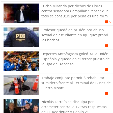
Lucho Miranda por dichos de Flores
contra senadora Campillai: "Pensar que
todo se consigue por pena es una forma
de quitar dignidad"
5
Profesor quedó en prisión por abuso
sexual de estudiante en Iquique: grabó
los hechos
1
Deportes Antofagasta goleó 3-0 a Unión
Española y queda en el tercer puesto de
la Liga del Ascenso
1
Trabajo conjunto permitió rehabilitar
sumidero frente al Terminal de Buses de
Puerto Montt
1
Nicolás Larraín se disculpa por
arremeter contra la TV tras respuestas
de J.C Rodríguez y Danilo 21