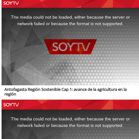
This
is
a
The media could not be loaded, either because the server or
modal
window.
network failed or because the format is not supported.
Antofagasta Región Sostenible Cap 1: avance de la agricultura en la
región
This
is
a
The media could not be loaded, either because the server or
modal
window.
network failed or because the format is not supported.