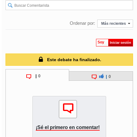
soy
puertomontt
Ordenar por:
Más recientes
soy
chiloé
Soy
Iniciar sesión
Este debate ha finalizado.
|
0
|
0
¡Sé el primero en comentar!