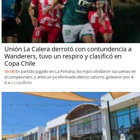
Unión La Calera derrotó con contundencia a
Wanderers, tuvo un respiro y clasificó en
Copa Chile
06-08
En partido jugado en La Pintana, los rojos olvidaron sus penas en
el campeonato, y ante un ya eliminado elenco caturro, golearon por 4-
0.
soy
quillota