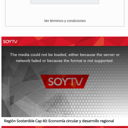
Ver términos y condiciones
This
is
a
The media could not be loaded, either because the server or
modal
window.
network failed or because the format is not supported.
Región Sostenible Cap 60: Economía circular y desarrollo regional