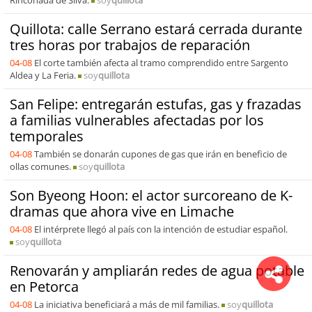
Rinconada de Silva.
soy
quillota
Quillota: calle Serrano estará cerrada durante
tres horas por trabajos de reparación
04-08
El corte también afecta al tramo comprendido entre Sargento
Aldea y La Feria.
soy
quillota
San Felipe: entregarán estufas, gas y frazadas
a familias vulnerables afectadas por los
temporales
04-08
También se donarán cupones de gas que irán en beneficio de
ollas comunes.
soy
quillota
Son Byeong Hoon: el actor surcoreano de K-
dramas que ahora vive en Limache
04-08
El intérprete llegó al país con la intención de estudiar español.
soy
quillota
Renovarán y ampliarán redes de agua potable
en Petorca
04-08
La iniciativa beneficiará a más de mil familias.
soy
quillota