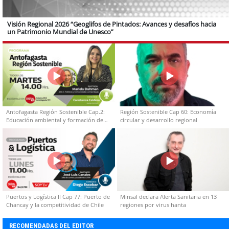
Visión Regional 2026 “Geoglifos de Pintados: Avances y desafíos hacia
un Patrimonio Mundial de Unesco”
Antofagasta Región Sostenible Cap.2:
Región Sostenible Cap 60: Economía
Educación ambiental y formación de
circular y desarrollo regional
capacidades técnicas
Puertos y Logística II Cap 77: Puerto de
Minsal declara Alerta Sanitaria en 13
Chancay y la competitividad de Chile
regiones por virus hanta
RECOMENDADAS DEL EDITOR