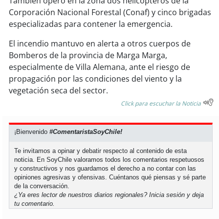
También operó en la zona dos helicópteros de la
soy
sanantonio
Corporación Nacional Forestal (Conaf) y cinco brigadas
especializadas para contener la emergencia.
soy
chillán
El incendio mantuvo en alerta a otros cuerpos de
soy
sancarlos
Bomberos de la provincia de Marga Marga,
especialmente de Villa Alemana, ante el riesgo de
soy
talcahuano
propagación por las condiciones del viento y la
vegetación seca del sector.
soy
concepción
Click para escuchar la Noticia
soy
coronel
¡Bienvenido
#ComentaristaSoyChile!
soy
arauco
Te invitamos a opinar y debatir respecto al contenido de esta
noticia. En SoyChile valoramos todos los comentarios respetuosos
soy
temuco
y constructivos y nos guardamos el derecho a no contar con las
opiniones agresivas y ofensivas. Cuéntanos qué piensas y sé parte
de la conversación.
soy
valdivia
¿Ya eres lector de nuestros diarios regionales?
Inicia sesión
y deja
tu comentario.
soy
osorno