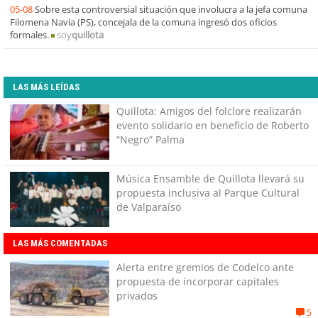
05-08
Sobre esta controversial situación que involucra a la jefa comuna
Filomena Navia (PS), concejala de la comuna ingresó dos oficios
formales.
soy
quillota
LAS MÁS LEÍDAS
Quillota: Amigos del folclore realizarán
evento solidario en beneficio de Roberto
“Negro” Palma
Música Ensamble de Quillota llevará su
propuesta inclusiva al Parque Cultural
de Valparaíso
LAS MÁS COMENTADAS
Alerta entre gremios de Codelco ante
propuesta de incorporar capitales
privados
5