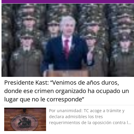
Presidente Kast: “Venimos de años duros,
donde ese crimen organizado ha ocupado un
lugar que no le corresponde”
Por unanimidad: TC acoge a trámite y
declara admisibles los tres
requerimientos de la oposición contra la
megarreforma