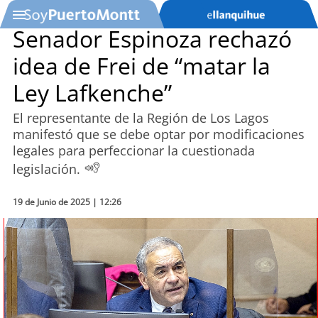
Senador Espinoza rechazó
idea de Frei de “matar la
SOYTV
Ley Lafkenche”
El representante de la Región de Los Lagos
Podcast
manifestó que se debe optar por modificaciones
legales para perfeccionar la cuestionada
Actualidad
legislación.
Entretención
19 de Junio de 2025 | 12:26
Economía
Deportes
Tecnología