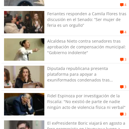
exPenitenciaría
4
Feriantes responden a Camila Flores tras
discusión en el Senado: “Ser mujer de
feria es un orgullo”
4
Alcaldesa Nieto contra senadores tras
aprobación de compensación municipal:
"Gobierno indolente"
3
Diputada republicana presenta
plataforma para apoyar a
exuniformados condenados tras
estallido social
3
Fidel Espinoza por investigación de la
Fiscalía: "No existió de parte de nadie
ningún acto de violencia física ni verbal"
3
El exPresidente Boric viajará en agosto a
foro progresista en Uruguay y luego a