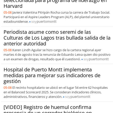
seleccionada para programa de liderazgo en
Harvard
05-08
Javiera Valentina Pitripán Rocha cursa la carrera de Trabajo Social.
Participará en el Aspire Leaders Program (ALP), del plantel universitario
estadounidense.
soy
puertomontt
Periodista asume como seremi de las
Culturas de Los Lagos tras bullada salida de la
anterior autoridad
05-08
Karen Lindh Aguilar se hizo cargo de la cartera regional ayer
martes 4 de agosto tras la renuncia de Eduardo Leiva quien dio positivo
a un examen de drogas, resultado que él cuestionó.
soy
puertomontt
Hospital de Puerto Montt implementa
medidas para mejorar sus indicadores de
gestión
05-08
El recinto hospitalario se ubicó en el lugar 54 entre 62 hospitales
en el Balanced Scorecard 2025. Se consideran indicadores clínicos,
administrativos, financieros y atención.
soy
puertomontt
[VIDEO] Registro de huemul confirma
presencia de un corredor biológico en