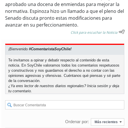
soy
sanantonio
aprobado una docena de enmiendas para mejorar la
normativa. Espinoza hizo un llamado a que el pleno del
soy
chillán
Senado discuta pronto estas modificaciones para
avanzar en su perfeccionamiento.
soy
sancarlos
Click para escuchar la Noticia
soy
talcahuano
¡Bienvenido
#ComentaristaSoyChile!
soy
concepción
Te invitamos a opinar y debatir respecto al contenido de esta
noticia. En SoyChile valoramos todos los comentarios respetuosos
soy
coronel
y constructivos y nos guardamos el derecho a no contar con las
opiniones agresivas y ofensivas. Cuéntanos qué piensas y sé parte
de la conversación.
soy
arauco
¿Ya eres lector de nuestros diarios regionales?
Inicia sesión
y deja
tu comentario.
soy
temuco
soy
valdivia
Ordenar por:
Más recientes
soy
osorno