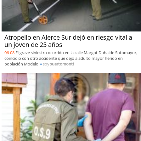
Atropello en Alerce Sur dejó en riesgo vital a
un joven de 25 años
06-08
El grave siniestro ocurrido en la calle Margot Duhalde Sotomayor,
coincidió con otro accidente que dejó a adulto mayor herido en
población Modelo.
soy
puertomontt