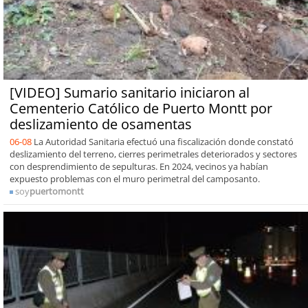
[VIDEO] Sumario sanitario iniciaron al
Cementerio Católico de Puerto Montt por
deslizamiento de osamentas
06-08
La Autoridad Sanitaria efectuó una fiscalización donde constató
deslizamiento del terreno, cierres perimetrales deteriorados y sectores
con desprendimiento de sepulturas. En 2024, vecinos ya habían
expuesto problemas con el muro perimetral del camposanto.
soy
puertomontt