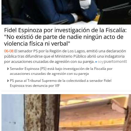
Fidel Espinoza por investigación de la Fiscalía:
"No existió de parte de nadie ningún acto de
violencia física ni verbal"
06-08
El senador PS por la Región de Los Lagos, emitió una declaración
pública tras difundirse que el Ministerio Público abrió una indagatoria
por acusaciones cruzadas de agresión con su pareja.
soy
puertomontt
Senador Espinoza (PS) está bajo investigación de la Fiscalía por
acusaciones cruzadas de agresión con su pareja
PS pasa al Tribunal Supremo de la colectividad a senador Fidel
Espinoza tras denuncia por VIF