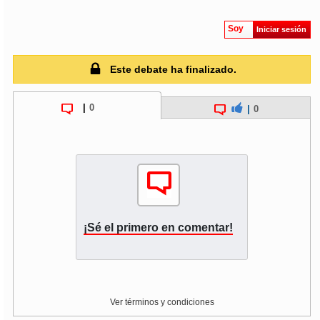
Soy
Iniciar sesión
soy
puertomontt
soy
chiloé
Este debate ha finalizado.
|
0
|
0
¡Sé el primero en comentar!
Ver términos y condiciones