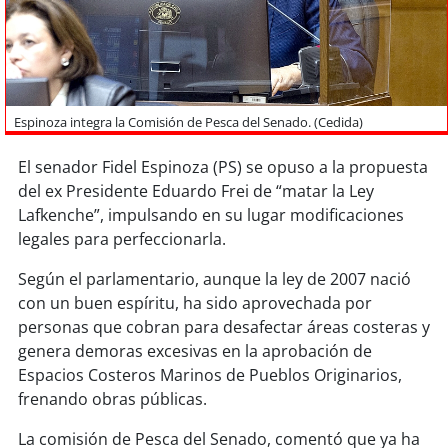
Sostenibilidad
soy
chile
soy
arica
Espinoza integra la Comisión de Pesca del Senado. (Cedida)
soy
iquique
El senador Fidel Espinoza (PS) se opuso a la propuesta
del ex Presidente Eduardo Frei de “matar la Ley
soy
calama
Lafkenche”, impulsando en su lugar modificaciones
legales para perfeccionarla.
soy
antofagasta
Según el parlamentario, aunque la ley de 2007 nació
con un buen espíritu, ha sido aprovechada por
soy
copiapó
personas que cobran para desafectar áreas costeras y
genera demoras excesivas en la aprobación de
soy
valparaíso
Espacios Costeros Marinos de Pueblos Originarios,
frenando obras públicas.
soy
quillota
La comisión de Pesca del Senado, comentó que ya ha