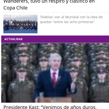
Wanderers, tuvo un respiro y clasificó en
Copa Chile
'Diablas' van al Mundial con la idea de
quedar "entre las ocho primeras"
ACTUALIDAD
Presidente Kast: “Venimos de años duros,