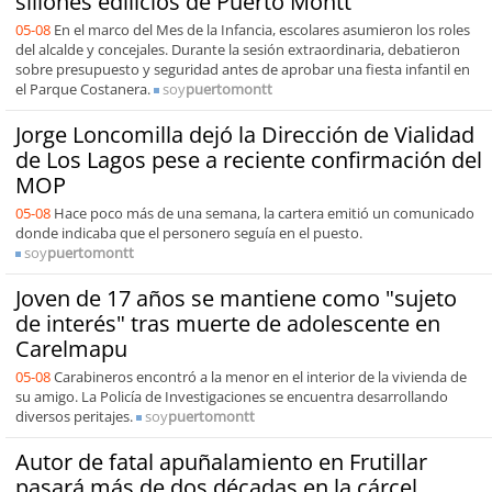
sillones edilicios de Puerto Montt
05-08
En el marco del Mes de la Infancia, escolares asumieron los roles
del alcalde y concejales. Durante la sesión extraordinaria, debatieron
sobre presupuesto y seguridad antes de aprobar una fiesta infantil en
el Parque Costanera.
soy
puertomontt
Jorge Loncomilla dejó la Dirección de Vialidad
de Los Lagos pese a reciente confirmación del
MOP
05-08
Hace poco más de una semana, la cartera emitió un comunicado
donde indicaba que el personero seguía en el puesto.
soy
puertomontt
Joven de 17 años se mantiene como "sujeto
de interés" tras muerte de adolescente en
Carelmapu
05-08
Carabineros encontró a la menor en el interior de la vivienda de
su amigo. La Policía de Investigaciones se encuentra desarrollando
diversos peritajes.
soy
puertomontt
Autor de fatal apuñalamiento en Frutillar
pasará más de dos décadas en la cárcel