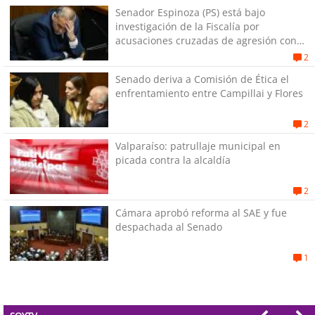
Senador Espinoza (PS) está bajo
investigación de la Fiscalía por
acusaciones cruzadas de agresión con
su pareja
2
Senado deriva a Comisión de Ética el
enfrentamiento entre Campillai y Flores
2
Valparaíso: patrullaje municipal en
picada contra la alcaldía
2
Cámara aprobó reforma al SAE y fue
despachada al Senado
1