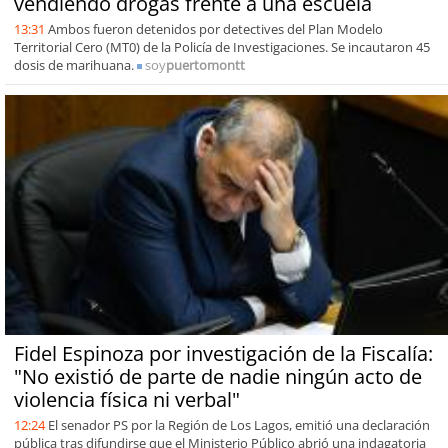
vendiendo drogas frente a una escuela
13:31
Ambos fueron detenidos por detectives del Plan Modelo
Territorial Cero (MT0) de la Policía de Investigaciones. Se incautaron 45
dosis de marihuana.
soy
puertomontt
Fidel Espinoza por investigación de la Fiscalía:
"No existió de parte de nadie ningún acto de
violencia física ni verbal"
12:24
El senador PS por la Región de Los Lagos, emitió una declaración
pública tras difundirse que el Ministerio Público abrió una indagatoria