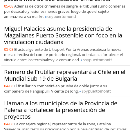
05-08
Además de otros crímenes de sangre, el tribunal sumó condenas
por desacato y lesiones menos graves, luego de que el sujeto
amenazara a su madre.
soy
puertomontt
Miguel Palacios asume la presidencia de
Magallanes Puerto Sostenible con foco en la
vinculación ciudadana
05-08
El actual gerente de Ultraport Punta Arenas encabeza la nueva
mesa directiva del comité portuario regional, orientada a fortalecer el
vínculo entre los terminales y la comunidad.
soy
puertomontt
Remero de Frutillar representará a Chile en el
Mundial Sub-19 de Bulgaria
04-08
El frutillarino competirá en prueba de doble junto a su
compañero de Panguipullii Vicente De Jong.
soy
puertomontt
Llaman a los municipios de la Provincia de
Palena a fortalecer la presentación de
proyectos
04-08
La consejera regional, representante de la zona, Catalina
Saavedra, manifestó su preocupación por la baja cantidad de iniciativas