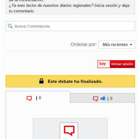
¿Ya eres lector de nuestros diarios regionales?
Inicia sesión
y deja
tu comentario.
soy
puertomontt
soy
chiloé
Ordenar por:
Más recientes
Soy
Iniciar sesión
Este debate ha finalizado.
|
0
|
0