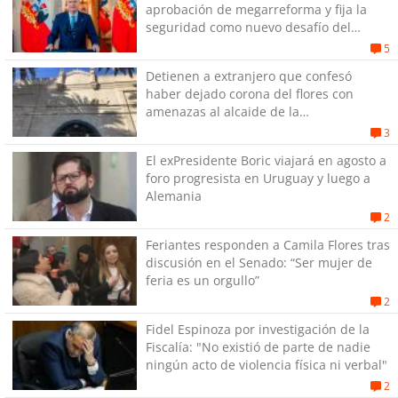
aprobación de megarreforma y fija la
seguridad como nuevo desafío del
Gobierno
5
Detienen a extranjero que confesó
haber dejado corona del flores con
amenazas al alcaide de la
exPenitenciaría
3
El exPresidente Boric viajará en agosto a
foro progresista en Uruguay y luego a
Alemania
2
Feriantes responden a Camila Flores tras
discusión en el Senado: “Ser mujer de
feria es un orgullo”
2
Fidel Espinoza por investigación de la
Fiscalía: "No existió de parte de nadie
ningún acto de violencia física ni verbal"
2