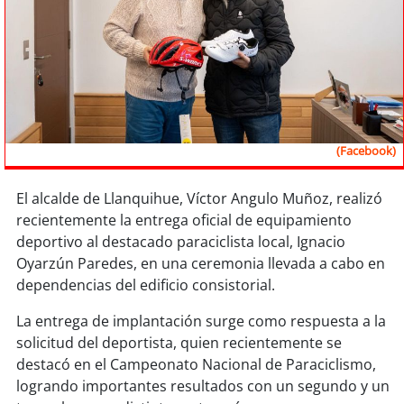
Sostenibilidad
soy
chile
soy
arica
soy
iquique
(Facebook)
soy
calama
El alcalde de Llanquihue, Víctor Angulo Muñoz, realizó
recientemente la entrega oficial de equipamiento
soy
antofagasta
deportivo al destacado paraciclista local, Ignacio
Oyarzún Paredes, en una ceremonia llevada a cabo en
soy
copiapó
dependencias del edificio consistorial.
soy
valparaíso
La entrega de implantación surge como respuesta a la
solicitud del deportista, quien recientemente se
soy
quillota
destacó en el Campeonato Nacional de Paraciclismo,
logrando importantes resultados con un segundo y un