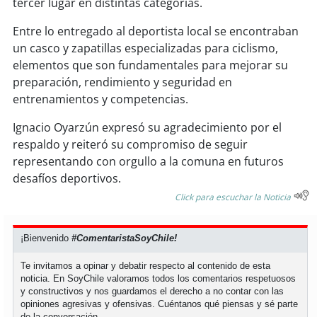
tercer lugar en distintas categorías.
soy
sanantonio
Entre lo entregado al deportista local se encontraban
soy
chillán
un casco y zapatillas especializadas para ciclismo,
elementos que son fundamentales para mejorar su
soy
sancarlos
preparación, rendimiento y seguridad en
entrenamientos y competencias.
soy
talcahuano
Ignacio Oyarzún expresó su agradecimiento por el
soy
concepción
respaldo y reiteró su compromiso de seguir
representando con orgullo a la comuna en futuros
soy
coronel
desafíos deportivos.
Click para escuchar la Noticia
soy
arauco
¡Bienvenido
#ComentaristaSoyChile!
soy
temuco
Te invitamos a opinar y debatir respecto al contenido de esta
soy
valdivia
noticia. En SoyChile valoramos todos los comentarios respetuosos
y constructivos y nos guardamos el derecho a no contar con las
opiniones agresivas y ofensivas. Cuéntanos qué piensas y sé parte
soy
osorno
de la conversación.