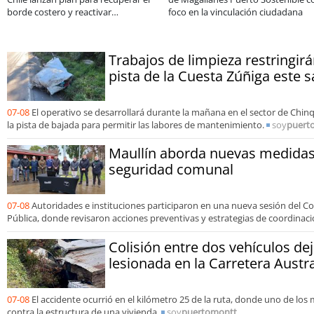
 para
Sale
consolidar un cambio cul
rtunidades
organizaciones
Trabajos de limpieza restringirá
pista de la Cuesta Zúñiga este 
07-08
El operativo se desarrollará durante la mañana en el sector de Chinq
la pista de bajada para permitir las labores de mantenimiento.
soy
puert
Maullín aborda nuevas medidas 
seguridad comunal
07-08
Autoridades e instituciones participaron en una nueva sesión del 
Pública, donde revisaron acciones preventivas y estrategias de coordinaci
Colisión entre dos vehículos de
lesionada en la Carretera Austr
07-08
El accidente ocurrió en el kilómetro 25 de la ruta, donde uno de lo
contra la estructura de una vivienda.
soy
puertomontt