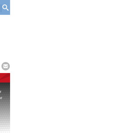
r
or
.