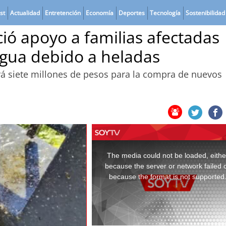
st
Actualidad
Entretención
Economía
Deportes
Tecnología
Sostenibilidad
ió apoyo a familias afectadas
agua debido a heladas
rá siete millones de pesos para la compra de nuevos
This
is
a
The media could not be loaded, eithe
modal
window.
because the server or network failed 
because the format is not supported