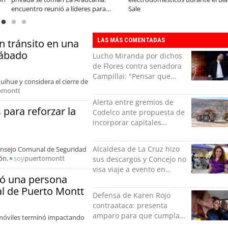
tural en las
precio-equipamiento
LAS MÁS COMENTADAS
n tránsito en una
sábado
Lucho Miranda por dichos
de Flores contra senadora
Campillai: "Pensar que
uihue y considera el cierre de
todo se consigue por pena
omontt
es una forma de quitar
Alerta entre gremios de
dignidad"
para reforzar la
Codelco ante propuesta de
incorporar capitales
privados
Alcaldesa de La Cruz hizo
Consejo Comunal de Seguridad
ón.
soy
puertomontt
sus descargos y Concejo no
visa viaje a evento en
jó una persona
México: comparó
al de Puerto Montt
grabación con abuso
Defensa de Karen Rojo
sexual infantil
contraataca: presenta
amparo para que cumpla
s móviles terminó impactando
el resto de su pena en