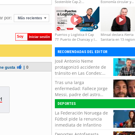
Sostenible Cap.2:
Economía circular y
Educación ambiental y
desarrollo regional
formación de capacidades
técnicas
r por:
Más recientes
Puertos y Logística II Cap
Minsal declara Alerta
Soy
Iniciar sesión
77: Puerto de Chancay y la
Sanitaria en 13 regio
competitividad de Chile
por virus hanta
RECOMENDADAS DEL EDITOR
José Antonio Neme
protagonizó accidente de
e gusta
|
0
tránsito en Las Condes:
Colisionó con un
Tras una larga
motociclista
enfermedad: Fallece Jorge
Messi, padre del astro
!
argentino
DEPORTES
La Federación Noruega de
Fútbol pide la renuncia
inmediata de Infantino
Deportes Antofagasta