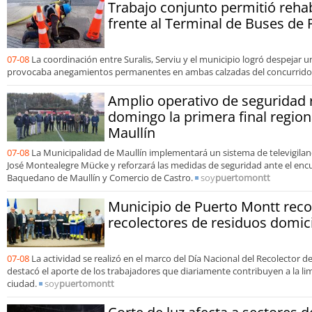
Trabajo conjunto permitió reha
frente al Terminal de Buses de
07-08
La coordinación entre Suralis, Serviu y el municipio logró despejar 
provocaba anegamientos permanentes en ambas calzadas del concurrido 
Amplio operativo de seguridad 
domingo la primera final region
Maullín
07-08
La Municipalidad de Maullín implementará un sistema de televigilanc
José Montealegre Mücke y reforzará las medidas de seguridad ante el enc
Baquedano de Maullín y Comercio de Castro.
soy
puertomontt
Municipio de Puerto Montt reco
recolectores de residuos domici
07-08
La actividad se realizó en el marco del Día Nacional del Recolector d
destacó el aporte de los trabajadores que diariamente contribuyen a la limp
ciudad.
soy
puertomontt