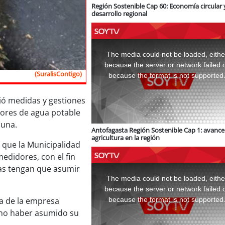
Región Sostenible Cap 60: Economía circular 
desarrollo regional
This
is
a
The media could not be loaded, eithe
modal
window.
because the server or network failed 
(SuralisContigo)
because the format is not supported
ció medidas y gestiones
idores de agua potable
muna.
Antofagasta Región Sostenible Cap 1: avance 
agricultura en la región
 que la Municipalidad
edidores, con el fin
This
ias tengan que asumir
is
a
The media could not be loaded, eithe
modal
window.
because the server or network failed 
because the format is not supported
a de la empresa
 no haber asumido su