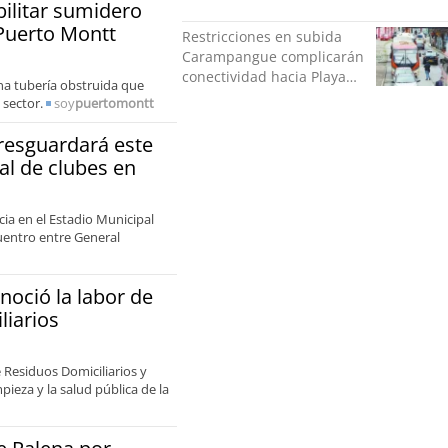
Rodríguez y Danilo 21
bilitar sumidero
 Puerto Montt
Restricciones en subida
Carampangue complicarán
conectividad hacia Playa
una tubería obstruida que
Ancha
sector.
soy
puertomontt
resguardará este
al de clubes en
ia en el Estadio Municipal
uentro entre General
noció la labor de
liarios
e Residuos Domiciliarios y
ieza y la salud pública de la