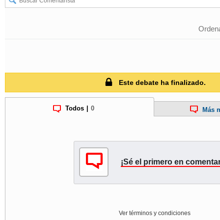
Ordena
Este debate ha finalizado.
Todos
|
0
Más m
¡Sé el primero en comentar
Ver términos y condiciones