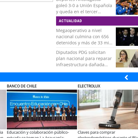
goleó 3-0 a Unión Española
y queda en el tercer
puesto de la Liga del
ACTUALIDAD
Ascenso
Megaoperativo a nivel
nacional culmina con 656
detenidos y más de 33 mil
controles realizados
Diputados PDG solicitan
plan nacional para reparar
infraestructura dañada
tras recientes temporales
ELECTROLUX
JAC SUNRAY
n:
¿Qué buscan hoy las familias en la
JAC renueva el Sunray 
 el desafío es
tecnología para el hogar?
en el minibús con la m