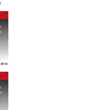
y
r
or
.
de la
r
or
.