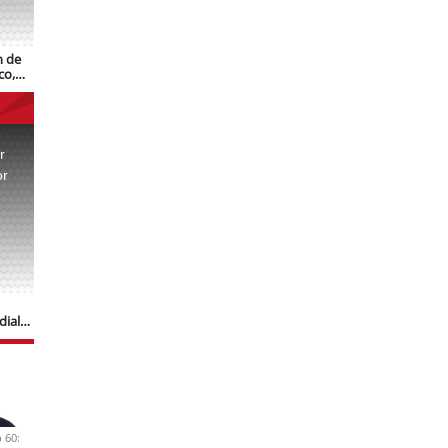
n de
co,
r
or
.
dial
 60: