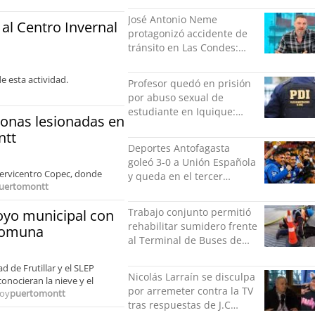
libertad
José Antonio Neme
 al Centro Invernal
protagonizó accidente de
tránsito en Las Condes:
Colisionó con un
motociclista
e esta actividad.
Profesor quedó en prisión
por abuso sexual de
estudiante en Iquique:
sonas lesionadas en
grabó los hechos
ntt
Deportes Antofagasta
goleó 3-0 a Unión Española
servicentro Copec, donde
y queda en el tercer
uertomontt
puesto de la Liga del
Ascenso
Trabajo conjunto permitió
poyo municipal con
rehabilitar sumidero frente
 comuna
al Terminal de Buses de
Puerto Montt
d de Frutillar y el SLEP
Nicolás Larraín se disculpa
onocieran la nieve y el
por arremeter contra la TV
oy
puertomontt
tras respuestas de J.C