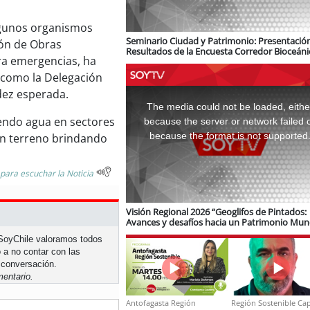
algunos organismos
Seminario Ciudad y Patrimonio: Presentació
ión de Obras
Resultados de la Encuesta Corredor Bioceáni
ara emergencias, ha
logística e infraestructura ferroviaria
 como la Delegación
This
dez esperada.
is
a
The media could not be loaded, eithe
modal
window.
yendo agua en sectores
because the server or network failed 
because the format is not supported
en terreno brindando
 para escuchar la Noticia
Visión Regional 2026 “Geoglifos de Pintados:
Avances y desafíos hacia un Patrimonio Mun
de Unesco”
n SoyChile valoramos todos
 a no contar con las
 conversación.
entario.
Antofagasta Región
Región Sostenible Cap