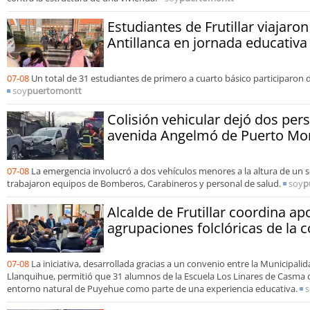
Estudiantes de Frutillar viajaron
Antillanca en jornada educativa
07-08
Un total de 31 estudiantes de primero a cuarto básico participaron d
soy
puertomontt
Colisión vehicular dejó dos per
avenida Angelmó de Puerto Mo
07-08
La emergencia involucró a dos vehículos menores a la altura de un 
trabajaron equipos de Bomberos, Carabineros y personal de salud.
soy
p
Alcalde de Frutillar coordina a
agrupaciones folclóricas de la
07-08
La iniciativa, desarrollada gracias a un convenio entre la Municipalida
Llanquihue, permitió que 31 alumnos de la Escuela Los Linares de Casma c
entorno natural de Puyehue como parte de una experiencia educativa.
s