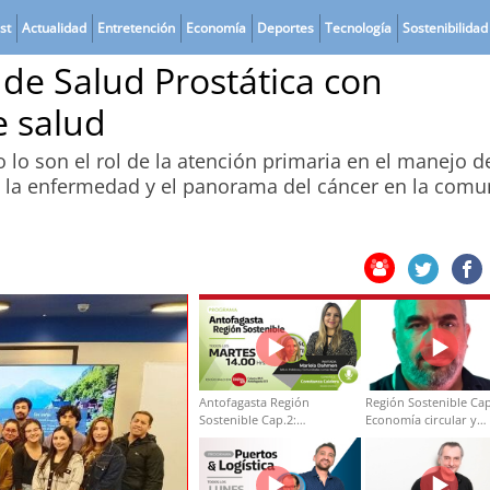
st
Actualidad
Entretención
Economía
Deportes
Tecnología
Sostenibilidad
de Salud Prostática con
e salud
 lo son el rol de la atención primaria en el manejo d
e la enfermedad y el panorama del cáncer en la comu
Antofagasta Región
Región Sostenible Cap
Sostenible Cap.2:
Economía circular y
Educación ambiental y
desarrollo regional
formación de capacidades
técnicas