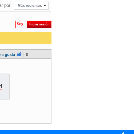
r por:
Más recientes
Soy
Iniciar sesión
e gusta
|
0
!