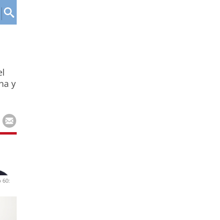
el
na y
 60: