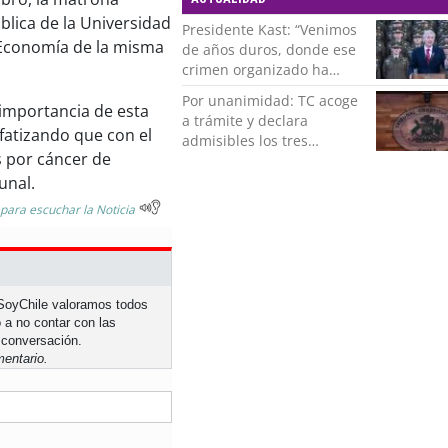
lica de la Universidad
Presidente Kast: “Venimos
e Economía de la misma
de años duros, donde ese
crimen organizado ha
ocupado un lugar que no
Por unanimidad: TC acoge
le corresponde”
 importancia de esta
a trámite y declara
nfatizando que con el
admisibles los tres
es por cáncer de
requerimientos de la
oposición contra la
unal.
megarreforma
 para escuchar la Noticia
n SoyChile valoramos todos
 a no contar con las
 conversación.
entario.