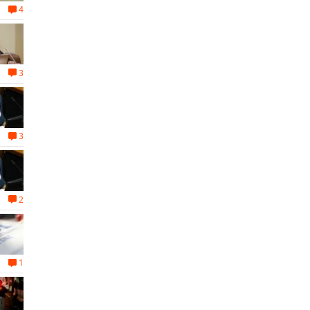
4
3
3
2
1