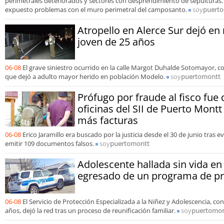
perimetrales deteriorados y sectores con desprendimiento de sepulturas.
expuesto problemas con el muro perimetral del camposanto.
soy
puert
Atropello en Alerce Sur dejó en r
joven de 25 años
06-08
El grave siniestro ocurrido en la calle Margot Duhalde Sotomayor, co
que dejó a adulto mayor herido en población Modelo.
soy
puertomontt
Prófugo por fraude al fisco fue 
oficinas del SII de Puerto Mont
más facturas
06-08
Erico Jaramillo era buscado por la justicia desde el 30 de junio tras e
emitir 109 documentos falsos.
soy
puertomontt
Adolescente hallada sin vida e
egresado de un programa de pr
06-08
El Servicio de Protección Especializada a la Niñez y Adolescencia, co
años, dejó la red tras un proceso de reunificación familiar.
soy
puertomon