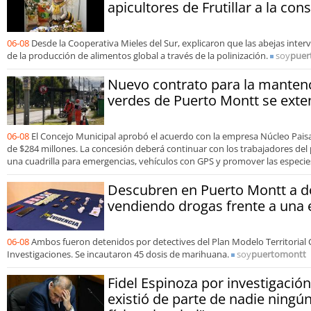
apicultores de Frutillar a la co
06-08
Desde la Cooperativa Mieles del Sur, explicaron que las abejas inte
de la producción de alimentos global a través de la polinización.
soy
puer
Nuevo contrato para la manten
verdes de Puerto Montt se exte
06-08
El Concejo Municipal aprobó el acuerdo con la empresa Núcleo Pai
de $284 millones. La concesión deberá continuar con los trabajadores del 
una cuadrilla para emergencias, vehículos con GPS y promover las especies
Descubren en Puerto Montt a 
vendiendo drogas frente a una 
06-08
Ambos fueron detenidos por detectives del Plan Modelo Territorial C
Investigaciones. Se incautaron 45 dosis de marihuana.
soy
puertomontt
Fidel Espinoza por investigación 
existió de parte de nadie ningún