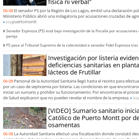
física ni verbal"
06-08
El senador PS por la Región de Los Lagos, emitió una declaración púb
Ministerio Público abrió una indagatoria por acusaciones cruzadas de agre
soy
puertomontt
Senador Espinoza (PS) está bajo investigación de la Fiscalía por acusaciones
pareja
PS pasa al Tribunal Supremo de la colectividad a senador Fidel Espinoza tras
Investigación por listeria evide
deficiencias sanitarias en plan
lácteos de Frutillar
06-08
Personal de la Autoridad Sanitaria llegó hasta el recinto para efect
por un caso de septicemia por listeria. Las condiciones en que encontraron 
iniciar un sumario y prohibir su funcionamiento. Por encontrarse el proce
de Salud explicaron que no pueden revelar el nombre de la empresa.
so
[VIDEO] Sumario sanitario inici
Católico de Puerto Montt por d
osamentas
06-08
La Autoridad Sanitaria efectuó una fiscalización donde constató desl