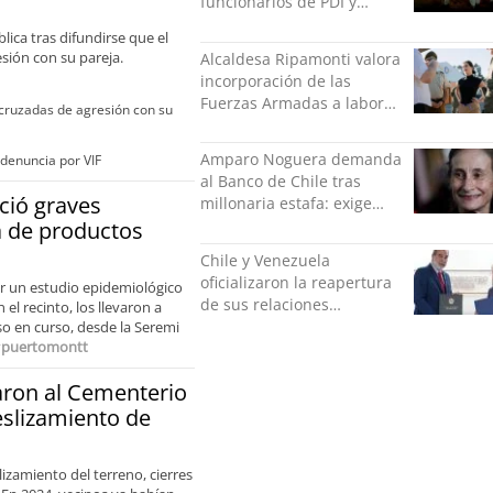
funcionarios de PDI y
Carabineros en Laguna
lica tras difundirse que el
Verde
sión con su pareja.
Alcaldesa Ripamonti valora
incorporación de las
Fuerzas Armadas a labores
 cruzadas de agresión con su
de seguridad y pide
“responsabilidad política”
Amparo Noguera demanda
 denuncia por VIF
al Banco de Chile tras
nció graves
millonaria estafa: exige
más de $528 millones
ta de productos
Chile y Venezuela
oficializaron la reapertura
uar un estudio epidemiológico
de sus relaciones
el recinto, los llevaron a
consulares
so en curso, desde la Seremi
y
puertomontt
aron al Cementerio
eslizamiento de
izamiento del terreno, cierres