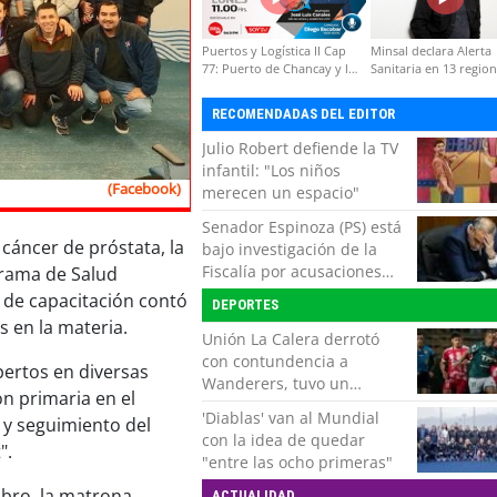
Puertos y Logística II Cap
Minsal declara Alerta
77: Puerto de Chancay y la
Sanitaria en 13 regio
competitividad de Chile
por virus hanta
RECOMENDADAS DEL EDITOR
Julio Robert defiende la TV
infantil: "Los niños
(Facebook)
merecen un espacio"
Senador Espinoza (PS) está
 cáncer de próstata, la
bajo investigación de la
Fiscalía por acusaciones
grama de Salud
cruzadas de agresión con
a de capacitación contó
DEPORTES
su pareja
s en la materia.
Unión La Calera derrotó
con contundencia a
xpertos en diversas
Wanderers, tuvo un
n primaria en el
respiro y clasificó en Copa
'Diablas' van al Mundial
o y seguimiento del
Chile
con la idea de quedar
".
"entre las ocho primeras"
obro, la matrona
ACTUALIDAD