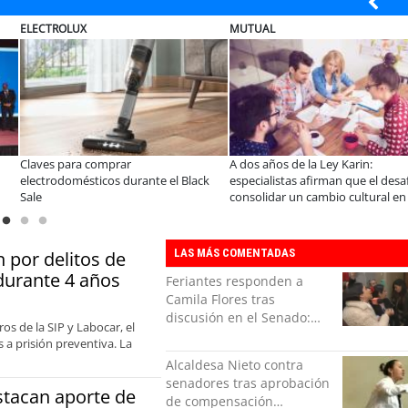
UX
MUTUAL
ELECTRO
a comprar
A dos años de la Ley Karin:
¿Qué busc
ésticos durante el Black
especialistas afirman que el desafío es
tecnolog
consolidar un cambio cultural en las
organizaciones
LAS MÁS COMENTADAS
 por delitos de
durante 4 años
Feriantes responden a
Camila Flores tras
discusión en el Senado:
os de la SIP y Labocar, el
“Ser mujer de feria es un
s a prisión preventiva. La
orgullo”
Alcaldesa Nieto contra
senadores tras aprobación
estacan aporte de
de compensación