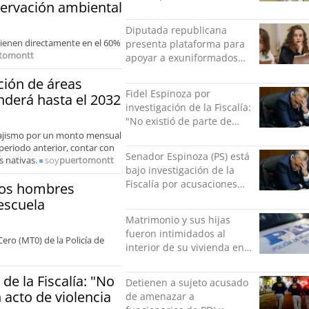
nservación ambiental
municipal: "Gobierno
indolente"
Diputada republicana
rvienen directamente en el 60%
presenta plataforma para
tomontt
apoyar a exuniformados
condenados tras estallido
ción de áreas
social
Fidel Espinoza por
nderá hasta el 2032
investigación de la Fiscalía:
"No existió de parte de
nadie ningún acto de
sajismo por un monto mensual
periodo anterior, contar con
violencia física ni verbal"
Senador Espinoza (PS) está
 nativas.
soy
puertomontt
bajo investigación de la
Fiscalía por acusaciones
dos hombres
cruzadas de agresión con
escuela
su pareja
Matrimonio y sus hijas
fueron intimidados al
ero (MT0) de la Policía de
interior de su vivienda en
Puente Alto
de la Fiscalía: "No
Detienen a sujeto acusado
 acto de violencia
de amenazar a