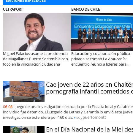
EDICIONES ESPECIALES
BANCO DE CHILE
ELECTROL
ios asume la presidencia
Educación y colaboración público-
Claves par
s Puerto Sostenible con
privada se toman La Araucanía:
electrodom
inculación ciudadana
encuentro reunió a líderes para
Sale
abordar las brechas y oportunidades
Cae joven de 22 años en Chaitén
pornografía infantil cometidos 
06-08
Luego de una investigación efectuada por la Fiscalía local y Carabiner
individuo fue detenido. El Juzgado de Letras y Garantía lo envió este jueve
investigación se extenderá por 160 días.
soy
puertomontt
En el Día Nacional de la Miel d