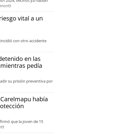
 En 2024, vecinos ya habían
omontt
iesgo vital a un
incidió con otro accidente
detenido en las
t mientras pedía
vadir su prisión preventiva por
n Carelmapu había
otección
nfirmó que la joven de 15
tt