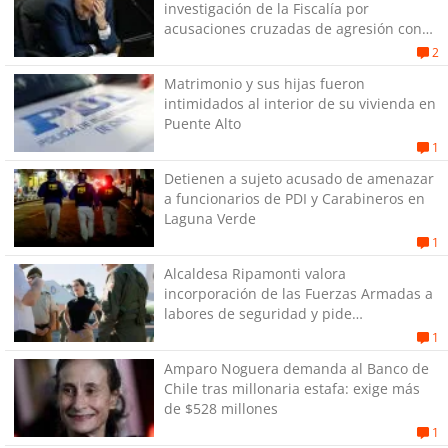
investigación de la Fiscalía por
acusaciones cruzadas de agresión con
su pareja
2
Matrimonio y sus hijas fueron
intimidados al interior de su vivienda en
Puente Alto
1
Detienen a sujeto acusado de amenazar
a funcionarios de PDI y Carabineros en
Laguna Verde
1
Alcaldesa Ripamonti valora
incorporación de las Fuerzas Armadas a
labores de seguridad y pide
“responsabilidad política”
1
Amparo Noguera demanda al Banco de
Chile tras millonaria estafa: exige más
de $528 millones
1