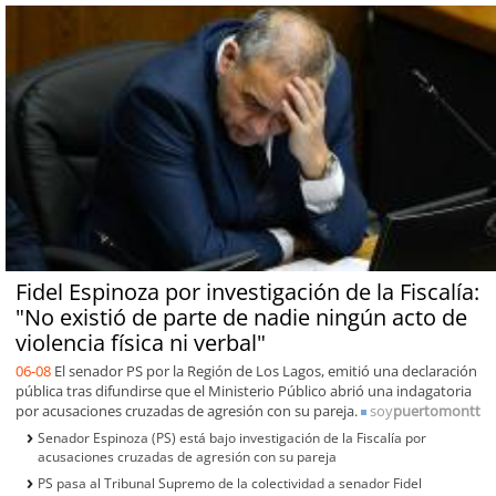
Fidel Espinoza por investigación de la Fiscalía:
"No existió de parte de nadie ningún acto de
violencia física ni verbal"
06-08
El senador PS por la Región de Los Lagos, emitió una declaración
pública tras difundirse que el Ministerio Público abrió una indagatoria
por acusaciones cruzadas de agresión con su pareja.
soy
puertomontt
Senador Espinoza (PS) está bajo investigación de la Fiscalía por
acusaciones cruzadas de agresión con su pareja
PS pasa al Tribunal Supremo de la colectividad a senador Fidel