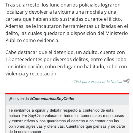
soy
sanantonio
Tras su arresto, los funcionarios policiales lograron
localizar y devolver a la víctima una mochila y una
soy
chillán
cartera que habían sido sustraídas durante el ilícito.
Además, se le incautaron herramientas utilizadas en el
soy
sancarlos
delito, las cuales quedaron a disposición del Ministerio
Público como evidencia.
soy
talcahuano
Cabe destacar que el detenido, un adulto, cuenta con
13 antecedentes por diversos delitos, entre ellos robo
soy
concepción
con intimidación, robo en lugar no habitado, robo con
violencia y receptación.
soy
coronel
Click para escuchar la Noticia
soy
arauco
¡Bienvenido
#ComentaristaSoyChile!
soy
temuco
Te invitamos a opinar y debatir respecto al contenido de esta
noticia. En SoyChile valoramos todos los comentarios respetuosos
soy
valdivia
y constructivos y nos guardamos el derecho a no contar con las
opiniones agresivas y ofensivas. Cuéntanos qué piensas y sé parte
soy
osorno
de la conversación.