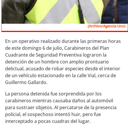
Sostenibilidad
soy
chile
(Archivo/Agencia Uno)
soy
arica
En un operativo realizado durante las primeras horas
soy
iquique
de este domingo 6 de julio, Carabineros del Plan
Cuadrante de Seguridad Preventiva lograron la
soy
calama
detención de un hombre con amplio prontuario
delictual, acusado de robar especies desde el interior
soy
antofagasta
de un vehículo estacionado en la calle Vial, cerca de
Guillermo Gallardo.
soy
copiapó
La persona detenida fue sorprendida por los
carabineros mientras causaba daños al automóvil
soy
valparaíso
para sustraer objetos. Al percatarse de la presencia
policial, el sospechoso intentó huir, pero fue
soy
quillota
interceptado a pocas cuadras del lugar.