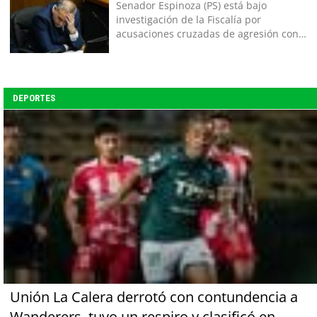
Senador Espinoza (PS) está bajo
investigación de la Fiscalía por
acusaciones cruzadas de agresión con
su pareja
DEPORTES
Unión La Calera derrotó con contundencia a
Wanderers, tuvo un respiro y clasificó en