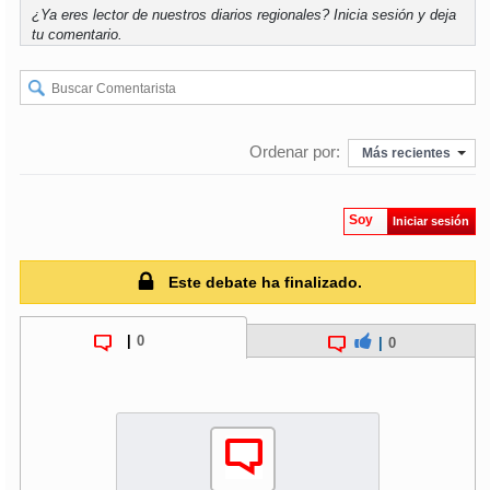
¿Ya eres lector de nuestros diarios regionales?
Inicia sesión
y deja
tu comentario.
soy
puertomontt
soy
chiloé
Ordenar por:
Más recientes
Soy
Iniciar sesión
Este debate ha finalizado.
|
0
|
0