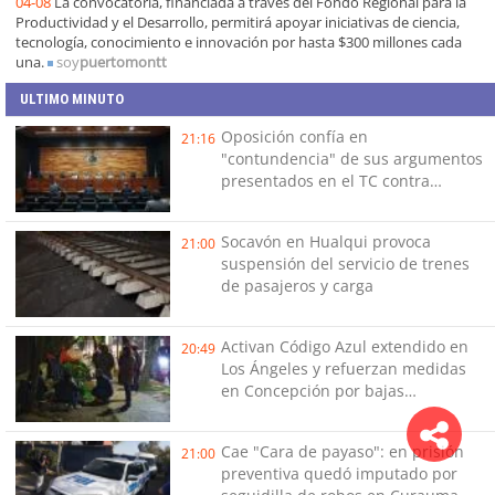
04-08
La convocatoria, financiada a través del Fondo Regional para la
Productividad y el Desarrollo, permitirá apoyar iniciativas de ciencia,
tecnología, conocimiento e innovación por hasta $300 millones cada
una.
soy
puertomontt
ULTIMO MINUTO
Oposición confía en
21:16
"contundencia" de sus argumentos
presentados en el TC contra
Reconstrucción
Socavón en Hualqui provoca
21:00
suspensión del servicio de trenes
de pasajeros y carga
Activan Código Azul extendido en
20:49
Los Ángeles y refuerzan medidas
en Concepción por bajas
temperaturas de este fin de
semana
Cae "Cara de payaso": en prisión
21:00
preventiva quedó imputado por