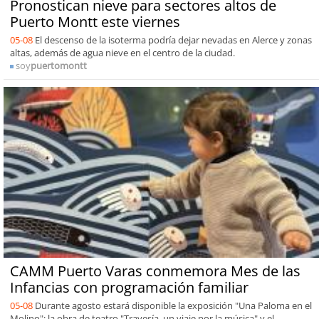
Pronostican nieve para sectores altos de
Puerto Montt este viernes
05-08
El descenso de la isoterma podría dejar nevadas en Alerce y zonas
altas, además de agua nieve en el centro de la ciudad.
soy
puertomontt
CAMM Puerto Varas conmemora Mes de las
Infancias con programación familiar
05-08
Durante agosto estará disponible la exposición "Una Paloma en el
Molino"; la obra de teatro "Travesía, un viaje por la música" y el