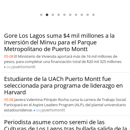
Antofagasta Región Sostenible Cap.2: Educación ambiental y formación
de capacidades técnicas
Gore Los Lagos suma $4 mil millones a la
inversión del Minvu para el Parque
Metropolitano de Puerto Montt
05-08
El Ministerio de Vivienda aportará más de 16 mil millones de
pesos, para completar una financiación total de $20 mil 325 millones.
soy
puertomontt
Estudiante de la UACh Puerto Montt fue
seleccionada para programa de liderazgo en
Harvard
05-08
Javiera Valentina Pitripán Rocha cursa la carrera de Trabajo Social.
Participará en el Aspire Leaders Program (ALP), del plantel universitario
estadounidense.
soy
puertomontt
Periodista asume como seremi de las
Culturas de Los Lagos tras bullada salida de la