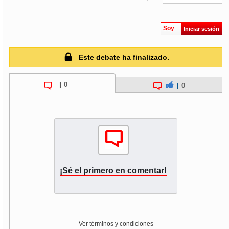
Soy
Iniciar sesión
Este debate ha finalizado.
|
0
|
0
¡Sé el primero en comentar!
Ver términos y condiciones