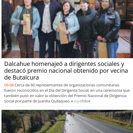
Dalcahue homenajeó a dirigentes sociales y
destacó premio nacional obtenido por vecina
de Butalcura
06-08
Cerca de 60 representantes de organizaciones comunitarias
fueron reconocidos en el Día del Dirigente Social, en una ceremonia que
también puso en valor la obtención del Premio Nacional de Dirigencia
Social por parte de Juanita Quilaqueo.
soy
chiloe