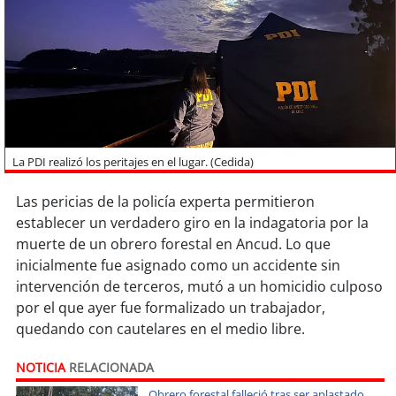
Sostenibilidad
soy
chile
soy
arica
soy
iquique
La PDI realizó los peritajes en el lugar. (Cedida)
soy
calama
Las pericias de la policía experta permitieron
establecer un verdadero giro en la indagatoria por la
soy
antofagasta
muerte de un obrero forestal en Ancud. Lo que
inicialmente fue asignado como un accidente sin
soy
copiapó
intervención de terceros, mutó a un homicidio culposo
por el que ayer fue formalizado un trabajador,
soy
valparaíso
quedando con cautelares en el medio libre.
soy
quillota
NOTICIA
RELACIONADA
Obrero forestal falleció tras ser aplastado