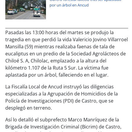
soy
sanantonio
por un árbol en Ancud
soy
chillán
soy
sancarlos
Pasadas las 13:00 horas del martes se produjo la
tragedia en que perdió la vida Valericio Jovino Villarroel
soy
talcahuano
Mansilla (59) mientras realizaba faenas de tala de
eucaliptus en un predio de la Sociedad Agrolácteos de
soy
concepción
Chiloé S. A, Chilolac, emplazado a la altura del
kilómetro 1.107 de la Ruta 5 Sur. La víctima fue
soy
coronel
aplastada por un árbol, falleciendo en el lugar.
La Fiscalía Local de Ancud instruyó las diligencias
soy
arauco
especializadas a la Agrupación de Homicidios de la
Policía de Investigaciones (PDI) de Castro, que se
soy
temuco
desplegó en terreno.
soy
valdivia
Así lo detalló el subprefecto Marco Manríquez de la
Brigada de Investigación Criminal (Bicrim) de Castro,
soy
osorno