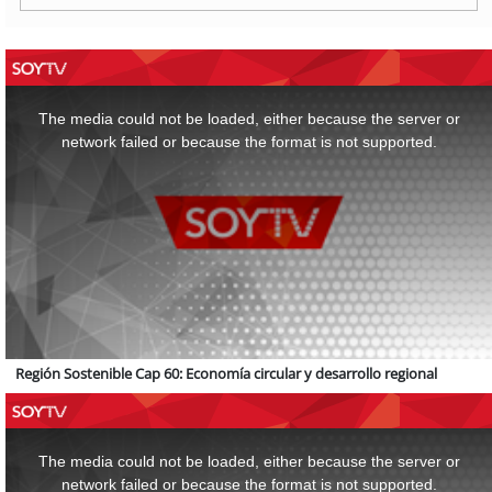
This
is
a
The media could not be loaded, either because the server or
modal
window.
network failed or because the format is not supported.
Región Sostenible Cap 60: Economía circular y desarrollo regional
This
is
a
The media could not be loaded, either because the server or
modal
window.
network failed or because the format is not supported.